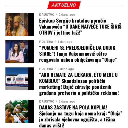
osporavanje i padanje pred sudovima ni do danas nije
AKTUELNO
završeno.
DRUŠTVO
2 dana ago
Episkop Sergije brutalno poručio
Nakon što je “pokupio kajmak” Rufi je ove godine
Vukanoviću “U DANE NAJVEĆE TUGE ŠIRIŠ
okončao eksploataciju uglja lignita na lokalitetu Bistrica
OTROV i jeftine laži!”
kod Prijedora, a iza bagera i ostale mašinerije “Drvo-
POLITIKA
1 dan ago
Exporta” ostale su razorene poljoprivredne površine,
“POMJERI SE PREDSJEDNIČE DA DODIK
klizišta i pustoš koju stanovnici nazivaju ekološkom
STANE”! Tanja Vukomanović oštro
katastrofom.
reagovala nakon obilježavanja “Oluje”
Klječanin, međutim, odbacuje tvrdnje da je rudarenje
POLITIKA
2 dana ago
“AKO NEMATE ZA LJEKARA, ETO MENE U
lokalnim zajednicama donijelo samo štetu. Za područje
KOMBIJU!” Skandalozan politički
Bistrice kaže da je u toku njegova revitalizacija i sijanje
marketing! Đajić zdravlje poniženih
trave i voća.
građana pretvorio u političku reklamu!
“
Do sada smo platili oko 11 miliona maraka za
DRUŠTVO
3 dana ago
DANAS ZASTAVE NA POLA KOPLJA!
poreze i koncesiju za rudnike Bukova Kosa i Bistrica.
Sjećanje na tugu koja nema kraj: “Oluja”
U narednih par godina trebalo bi da uplatimo još 36
je zbrisala vjekovna ognjišta, a tišina
miliona za koncesije i poreze na Bukovoj Kosi. U ovo
danas vrišti!