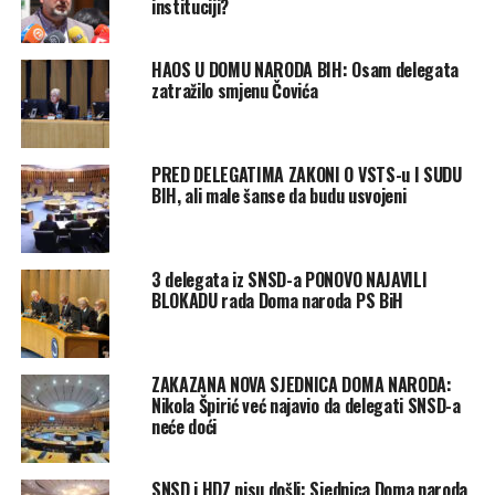
instituciji?
HAOS U DOMU NARODA BIH: Osam delegata
zatražilo smjenu Čovića
PRED DELEGATIMA ZAKONI O VSTS-u I SUDU
BIH, ali male šanse da budu usvojeni
3 delegata iz SNSD-a PONOVO NAJAVILI
BLOKADU rada Doma naroda PS BiH
ZAKAZANA NOVA SJEDNICA DOMA NARODA:
Nikola Špirić već najavio da delegati SNSD-a
neće doći
SNSD i HDZ nisu došli: Sjednica Doma naroda