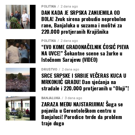
nije uračan PDV za koji je do sada uplaćeno između
POLITIKA
2 dana ago
sedam i osam miliona maraka. Mi smo 100 odsto
DAN KADA JE SRPSKA ZANIJEMILA OD
izvoznici, a rudnik ne bi ni postojao da nije bilo volje
BOLA! Zvuk sirena probudio neprebolne
mještana da prodaju zemljište. Sve smo radili po
rane, Banjaluka u suzama i molitvi za
220.000 protjeranih Krajišnika
zakonu. U ova dva rudnika radilo je oko 400 radnika
iz “Drvo-Exporta” i podizvođačkih firmi
“, tvrdi
POLITIKA
2 dana ago
Klječanin za
CAPITAL
.
“EVO KOME GRADONAČELNIK ĆOSIĆ PJEVA
NA UVCE!” Šokantne scene sa žurke u
Uplaćene koncesije tajna
Istočnom Sarajevu (VIDEO)
Podatke o uplatama koje navodi Klječanin nije bilo
DRUŠTVO
2 dana ago
SRCE SRPSKE I SRBIJE VEČERAS KUCA U
moguće nezavisno provjeriti jer institucije ne objavljuju
MRKONJIĆ GRADU! Dan sjećanja na
pojedinačne iznose koncesionih naknada po projektima.
stradale i 220.000 protjeranih u “Oluji”!
Iz Poreske uprave Republike Srpske dobili smo samo
informaciju o ukupnom iznosu uplaćenih koncesija u
BANJALUKA
3 dana ago
ZARAZA MEĐU NAJSTARIJIMA! Šuga se
2025. godini koji je iznosio 45.119.817 КM, ali
pojavila u Gerontološkom centru u
pojedinačne podatke za ovu i druge kompanije nam nisu
Banjaluci! Porodice tvrde da problem
dali pravdajući to poslovnom tajnom. U Poreskoj upravi
traje dugo
FBiH rekli su da nisu nadležni za prikupljanje ovih
naknada pa da tako i ne raspolažu ovim podacima, pa je