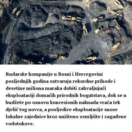
Hvala svim našim saborcima i prijateljima koji zajedno sa
nama učestvuju u ovoj akciji – poručio je.
Podršku inicijativi pružio je i načelnik Istočne Ilidže
Marinko Božović (SDS), koji je istakao da veliki broj
građana pokazuje koliko je ova tema važna za stanovnike
Republike Srpske.
– Ako država želi da sluša svoj narod, onda mora
pokazati više humanosti prema onima kojima su lijekovi i
medicinska pomagala neophodni. Danas smo svjedoci da
Rudarske kompanije u Bosni i Hercegovini
mnogi građani traže da im neko iz Srbije ili Crne Gore
posljednjih godina ostvaruju rekordne prihode i
donese lijekove, jer su tamo značajno jeftiniji nego kod
desetine miliona maraka dobiti zahvaljujući
nas – kazao je Božović.
eksploataciji domaćih prirodnih bogatstava, dok se u
budžete po osnovu koncesionih naknada vraća tek
On je naglasio da inicijativa predviđa nultu stopu PDV-a
djelić tog novca, a posljedice eksploatacije snose
na lijekove i ortopedska pomagala, smanjenje PDV-a na
lokalne zajednice kroz uništeno zemljište i zagađene
osnovne životne namirnice, te poručio da svaki nosilac
vodotokove.
vlasti koji ne podrži izmjene zakona radi protiv interesa