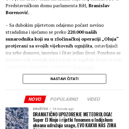
„zlatna koka“ i svojim vlasnicima donosi profit od čak
Predstavničkom domu parlamenta BiH,
Branislav
118 miliona maraka. Međutim, uprkos tome što smo im
Borenović
.
upit poslali dva puta, iz ove firme se niko nije oglasio.
– Sa dubokim pijetetom odajemo počast nevino
Iza impresivnih poslovnih rezultata, međutim, od
stradalima i sjećamo se preko
220.000 naših
početka se nižu kontroverze.
sunarodnika koji su u zločinačkoj operaciji „Oluja“
protjerani sa svojih vijekovnih ognjišta
, ostavljajući
Novinari Centra za istraživačko novinarstvo (CIN) otkrili
iza sebe domove, imovinu i čitav jedan život. Posebno se
su da je 2018. godine kompanija Adriatic Metals, koja se
sjećamo svih nevinih žrtava koje su izgubile živote u tom
tada zvala
„Eastern Mining“, dobila koncesiju šest puta
tragičnom egzodusu – istakao je
Borenović
.
jeftinije od domaćih firmi
, čime su građani ostali zakinuti
za oko pet miliona maraka.
NASTAVI ČITATI
Pored toga, rudnik je konstantno u fokusu javnosti zbog
negativnih uticaja na životnu sredinu, a krajem prošle
NOVO
POPULARNO
VIDEO
godine pojavile su se i informacije o zabrinjavajuće
DRUŠTVO
14 minuta ago
visokom prisustvu olova u krvi mještana okolnih naselja,
DRAMATIČNO UPOZORENJE METEOROLOGA!
uključujući i djecu.
Super El Ninjo i rijetki fenomen u Indijskom
okeanu udružuju snage, EVO KAKVA NAS ZIMA