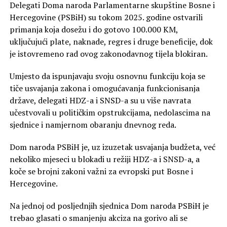
Delegati Doma naroda Parlamentarne skupštine Bosne i
Hercegovine (PSBiH) su tokom 2025. godine ostvarili
primanja koja dosežu i do gotovo 100.000 KM,
uključujući plate, naknade, regres i druge beneficije, dok
je istovremeno rad ovog zakonodavnog tijela blokiran.
Umjesto da ispunjavaju svoju osnovnu funkciju koja se
tiče usvajanja zakona i omogućavanja funkcionisanja
države, delegati HDZ-a i SNSD-a su u više navrata
učestvovali u političkim opstrukcijama, nedolascima na
sjednice i namjernom obaranju dnevnog reda.
Dom naroda PSBiH je, uz izuzetak usvajanja budžeta, već
nekoliko mjeseci u blokadi u režiji HDZ-a i SNSD-a, a
koče se brojni zakoni važni za evropski put Bosne i
Hercegovine.
Na jednoj od posljednjih sjednica Dom naroda PSBiH je
trebao glasati o smanjenju akciza na gorivo ali se