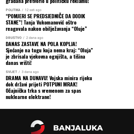
građana pretvorio u političku reklamu!
POLITIKA
12 sati ago
“POMJERI SE PREDSJEDNIČE DA DODIK
STANE”! Tanja Vukomanović oštro
reagovala nakon obilježavanja “Oluje”
DRUŠTVO
2 dana ago
DANAS ZASTAVE NA POLA KOPLJA!
Sjećanje na tugu koja nema kraj: “Oluja”
je zbrisala vjekovna ognjišta, a tišina
danas vrišti!
SVIJET
3 dana ago
DRAMA NA DUNAVU! Vojska minira rijeku
dok državi prijeti POTPUNI MRAK!
Očajnička trka s vremenom za spas
nuklearne elektrane!