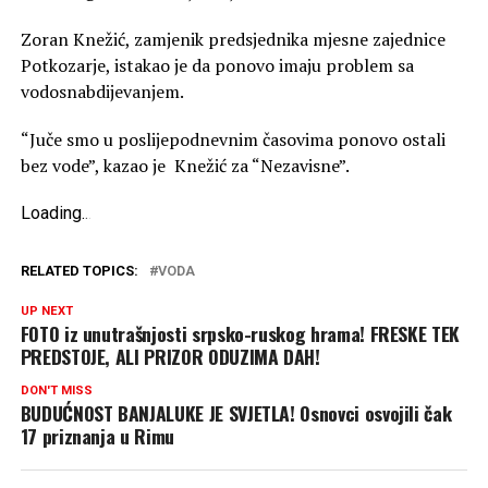
Zoran Knežić, zamjenik predsjednika mjesne zajednice
Potkozarje, istakao je da ponovo imaju problem sa
vodosnabdijevanjem.
“Juče smo u poslijepodnevnim časovima ponovo ostali
bez vode”, kazao je Knežić za “Nezavisne”.
Loading
.
.
.
RELATED TOPICS:
VODA
UP NEXT
FOTO iz unutrašnjosti srpsko-ruskog hrama! FRESKE TEK
PREDSTOJE, ALI PRIZOR ODUZIMA DAH!
DON'T MISS
BUDUĆNOST BANJALUKE JE SVJETLA! Osnovci osvojili čak
17 priznanja u Rimu