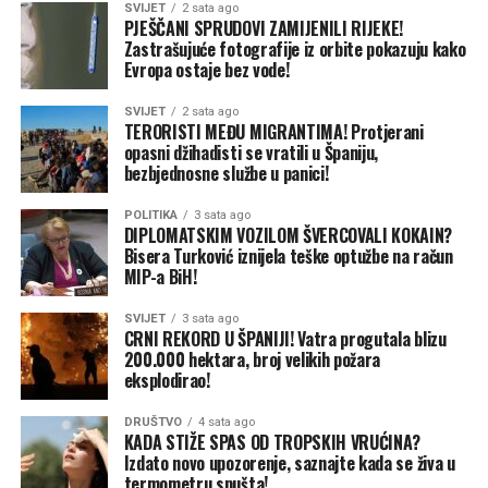
SVIJET
2 sata ago
PJEŠČANI SPRUDOVI ZAMIJENILI RIJEKE!
Zastrašujuće fotografije iz orbite pokazuju kako
Evropa ostaje bez vode!
SVIJET
2 sata ago
TERORISTI MEĐU MIGRANTIMA! Protjerani
View this post on Instagram
opasni džihadisti se vratili u Španiju,
bezbjednosne službe u panici!
POLITIKA
3 sata ago
DIPLOMATSKIM VOZILOM ŠVERCOVALI KOKAIN?
Bisera Turković iznijela teške optužbe na račun
MIP-a BiH!
SVIJET
3 sata ago
CRNI REKORD U ŠPANIJI! Vatra progutala blizu
200.000 hektara, broj velikih požara
eksplodirao!
DRUŠTVO
4 sata ago
KADA STIŽE SPAS OD TROPSKIH VRUĆINA?
Izdato novo upozorenje, saznajte kada se živa u
A post shared by Alo Online BA (@aloonline_ba)
termometru spušta!