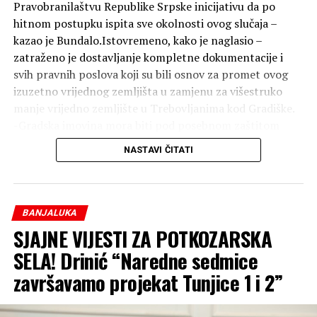
Pravobranilaštvu Republike Srpske inicijativu da po
hitnom postupku ispita sve okolnosti ovog slučaja –
kazao je Bundalo.Istovremeno, kako je naglasio –
zatraženo je dostavljanje kompletne dokumentacije i
svih pravnih poslova koji su bili osnov za promet ovog
izuzetno vrijednog zemljišta u zamjenu za višestruko
manje vrijedno zemljište u Trebovljanima kod Gradiške.
-Gradska imovina mora biti pod posebnom zaštitom
zakona i institucija. Zato očekujemo da nadležne
NASTAVI ČITATI
institucije bez odlaganja utvrde sve činjenice i obavijeste
javnost o svojim nalazima. Kao rukovodilac Odsjeka za
pravna pitanja, nastaviću da koristim sva zakonska
sredstva kako bismo zaštitili imovinu Grada i interes svih
BANJALUKA
građana. Od te borbe nema odustajanja – zaključio je
SJAJNE VIJESTI ZA POTKOZARSKA
Bundalo.
SELA! Drinić “Naredne sedmice
završavamo projekat Tunjice 1 i 2”