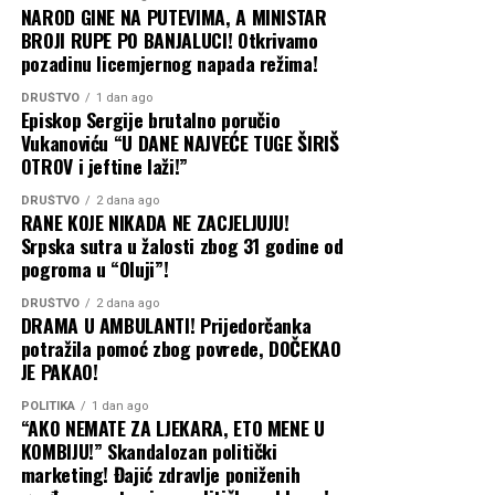
NAROD GINE NA PUTEVIMA, A MINISTAR
BROJI RUPE PO BANJALUCI! Otkrivamo
pozadinu licemjernog napada režima!
DRUŠTVO
1 dan ago
Episkop Sergije brutalno poručio
Vukanoviću “U DANE NAJVEĆE TUGE ŠIRIŠ
OTROV i jeftine laži!”
DRUŠTVO
2 dana ago
RANE KOJE NIKADA NE ZACJELJUJU!
Srpska sutra u žalosti zbog 31 godine od
pogroma u “Oluji”!
DRUŠTVO
2 dana ago
DRAMA U AMBULANTI! Prijedorčanka
potražila pomoć zbog povrede, DOČEKAO
JE PAKAO!
POLITIKA
1 dan ago
“AKO NEMATE ZA LJEKARA, ETO MENE U
KOMBIJU!” Skandalozan politički
marketing! Đajić zdravlje poniženih