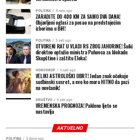
POLITIKA
4 sata ago
Mještani Borika navode da nije prvi put da se u tom
ZARADITE DO 400 KM ZA SAMO DVA DANA!
dijelu grada primijete divlje životinje, ali da se ovoga
Objavljeni oglasi za posao na predstojećim
izborima u BiH!
puta radilo o neobično velikom broju jedinki na jednom
mjestu. Pojedini prolaznici uspjeli su i da zabilježe prizor,
POLITIKA
5 sati ago
dok su drugi ostali samo posmatrati sa distance dok su
OTVORENI RAT U VLADI RS ZBOG JAHORINE! Šulić
lisice nastavile svojim putem, piše Aloonline.
direktno optužio ministra Puhovca za blokadu
Skupštine i zaštitu Eleka!
HOROSKOP
5 sati ago
VELIKI ASTROLOŠKI OBRT! Jedan znak očekuje
sudbinski susret, a evo ko mora HITNO da pazi
na novčanik!
DRUŠTVO
6 sati ago
VREMENSKA PROGNOZA! Pakleno ljeto se
nastavlja
AKTUELNO
POLITIKA
3 dana ago