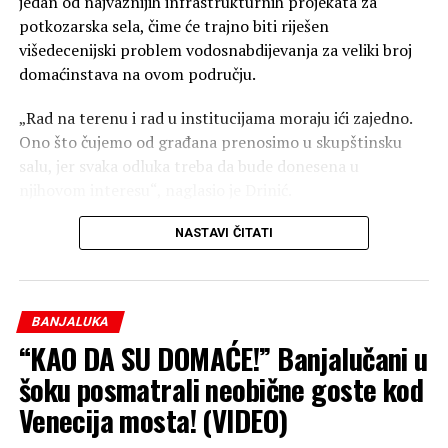
jedan od najvažnijih infrastrukturnih projekata za
potkozarska sela, čime će trajno biti riješen
višedecenijski problem vodosnabdijevanja za veliki broj
domaćinstava na ovom području.
„Rad na terenu i rad u institucijama moraju ići zajedno.
Ono što čujemo od građana prenosimo u skupštinsku
salu, jer svaka odluka treba da bude donesena u
njihovom interesu“, naglasio je Drinić.
Trajno rješenje za vodosnabdijevanje
NASTAVI ČITATI
Odbornik PDP/PSS-a ističe da je projekat “Tunjice 1 i 2”
bio jedan od njegovih ključnih prioriteta od samog
početka odborničkog mandata.
BANJALUKA
“KAO DA SU DOMAĆE!” Banjalučani u
„Naredne sedmice privodimo kraju jedan od
najznačajnijih projekata za potkozarska sela – Tunjice 1 i
šoku posmatrali neobične goste kod
2, na čijoj sam realizaciji insistirao od prvog dana svog
Venecija mosta! (VIDEO)
odborničkog mandata. Tim projektom trajno rješavamo
pitanje vodosnabdijevanja za veliki broj domaćinstava“,