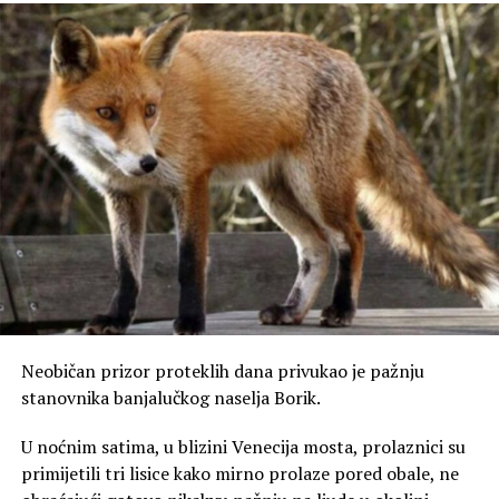
poručio je Drinić.
Nastavak rada na terenu za bolju Banjaluku
On je dodao da ostaje posvećen direktnom kontaktu sa
sugrađanima, jer je to jedini ispravan put za dalji razvoj i
napredak grada.
„Nastavljamo da radimo, razgovaramo sa ljudima i
budemo prisutni tamo gdje je to najpotrebnije. Samo
tako možemo donositi odluke koje će Banjaluku voditi
naprijed i opravdati povjerenje koje su nam građani
ukazali“, zaključio je Drinić.
Neobičan prizor proteklih dana privukao je pažnju
stanovnika banjalučkog naselja Borik.
U noćnim satima, u blizini Venecija mosta, prolaznici su
primijetili tri lisice kako mirno prolaze pored obale, ne