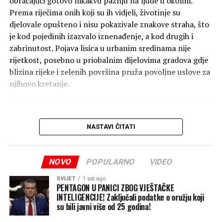
obraćajući gotovo nikakvu pažnju na ljude u okolini.
Prema riječima onih koji su ih vidjeli, životinje su
djelovale opušteno i nisu pokazivale znakove straha, što
je kod pojedinih izazvalo iznenađenje, a kod drugih i
zabrinutost. Pojava lisica u urbanim sredinama nije
rijetkost, posebno u priobalnim dijelovima gradova gdje
blizina rijeke i zelenih površina pruža povoljne uslove za
njihovo kretanje.
NASTAVI ČITATI
NOVO
POPULARNO
VIDEO
SVIJET
1 sat ago
PENTAGON U PANICI ZBOG VJEŠTAČKE
INTELIGENCIJE! Zaključali podatke o oružju koji
su bili javni više od 25 godina!