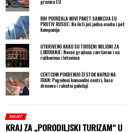
granica EU
BIH PODRŽALA NOVI PAKET SANKCIJA EU
PROTIV RUSIJE: Na listi još jedna osoba i pet
kompanija
OTKRIVENO KAKO SU TROŠENI MILIONI ZA
LOBIRANJE: Novac građana završavao i na
ručkovima i letovima
CENTCOM POKRENUO ŽESTOK NAPAD NA
IRAN: Pogođeni komandni centri, baze
dronova i raketni položaji
SVIJET
KRAJ ZA „PORODILJSKI TURIZAM“ U