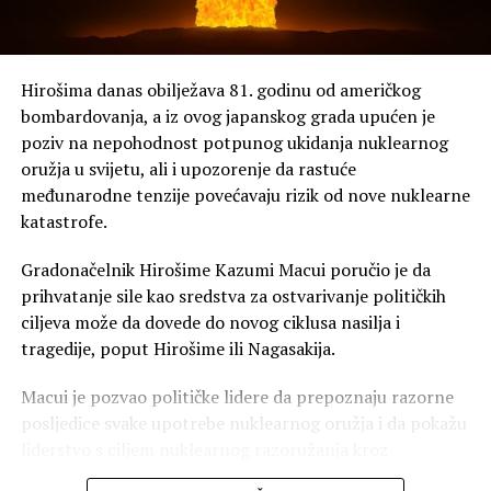
izuzetaka od državljanstva po rođenju. Druga je
usmjerena na takozvani “turizam radi porođaja”.
Na meti “turizam radi porođaja”
Hirošima danas obilježava 81. godinu od američkog
Posebnu pažnju privukla je uredba kojom Trampova
bombardovanja, a iz ovog japanskog grada upućen je
administracija želi da pooštri borbu protiv prakse u kojoj
poziv na nepohodnost potpunog ukidanja nuklearnog
strankinje dolaze u SAD prvenstveno radi porođaja kako
oružja u svijetu, ali i upozorenje da rastuće
bi njihovo dijete dobilo američko državljanstvo.
međunarodne tenzije povećavaju rizik od nove nuklearne
katastrofe.
Zamjenik šefa kabineta Bijele kuće Stiven Miler (Stephen
Miller), jedan od glavnih kreatora Trampove imigracione
Gradonačelnik Hirošime Kazumi Macui poručio je da
politike, predstavio je novu uredbu kao zabranu
prihvatanje sile kao sredstva za ostvarivanje političkih
“turizma radi porođaja”.
ciljeva može da dovede do novog ciklusa nasilja i
tragedije, poput Hirošime ili Nagasakija.
Međutim, takva praksa već je ograničena američkim
viznim pravilima. Američki propisi omogućavaju
Macui je pozvao političke lidere da prepoznaju razorne
odbijanje turističke vize kada konzularni službenik utvrdi
posljedice svake upotrebe nuklearnog oružja i da pokažu
da je primarna svrha putovanja porođaj u SAD radi
liderstvo s ciljem nuklearnog razoružanja kroz
sticanja američkog državljanstva za dijete.
međunarodnu saradnju. U Japanu je održana