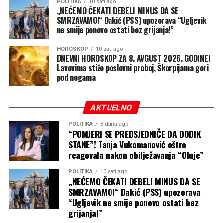
kao petočlana većina.
POLITIKA
10 sati ago
„NEĆEMO ČEKATI DEBELI MINUS DA SE
SMRZAVAMO!“ Dakić (PSS) upozorava “Ugljevik
Nova pravna bitka na pomolu
ne smije ponovo ostati bez grijanja!”
Nove uredbe su pažljivije ograničene od Trampovog
HOROSKOP
10 sati ago
DNEVNI HOROSKOP ZA 8. AVGUST 2026. GODINE!
prethodnog pokušaja, ali to ne znači da će izbjeći sudske
Lavovima stiže poslovni proboj, Škorpijama gori
sporove.
pod nogama
Administracija sada pokušava da se kreće unutar uskih
izuzetaka koje američko pravo već priznaje i da
AKTUELNO
istovremeno pooštri mjere protiv “turizma radi
POLITIKA
3 dana ago
porođaja”.
“POMJERI SE PREDSJEDNIČE DA DODIK
STANE”! Tanja Vukomanović oštro
Axios navodi da se očekuju novi pravni izazovi, dok će
reagovala nakon obilježavanja “Oluje”
ključno pitanje biti da li Trampove uredbe samo
POLITIKA
10 sati ago
sprovode postojeća ograničenja ili pokušavaju da ih
„NEĆEMO ČEKATI DEBELI MINUS DA SE
prošire mimo granica koje je Vrhovni sud upravo
SMRZAVAMO!“ Dakić (PSS) upozorava
postavio.
“Ugljevik ne smije ponovo ostati bez
grijanja!”