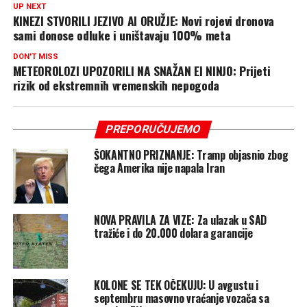
UP NEXT
KINEZI STVORILI JEZIVO AI ORUŽJE: Novi rojevi dronova
sami donose odluke i uništavaju 100% meta
DON'T MISS
METEOROLOZI UPOZORILI NA SNAŽAN El NINJO: Prijeti
rizik od ekstremnih vremenskih nepogoda
PREPORUČUJEMO
ŠOKANTNO PRIZNANJE: Tramp objasnio zbog
čega Amerika nije napala Iran
NOVA PRAVILA ZA VIZE: Za ulazak u SAD
tražiće i do 20.000 dolara garancije
KOLONE SE TEK OČEKUJU: U avgustu i
septembru masovno vraćanje vozača sa