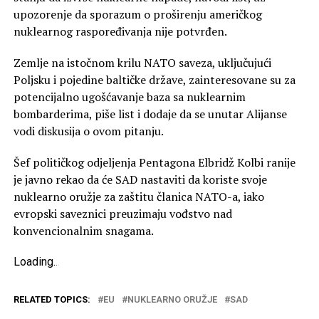
upozorenje da sporazum o proširenju američkog
nuklearnog raspoređivanja nije potvrđen.
Zemlje na istočnom krilu NATO saveza, uključujući
Poljsku i pojedine baltičke države, zainteresovane su za
potencijalno ugošćavanje baza sa nuklearnim
bombarderima, piše list i dodaje da se unutar Alijanse
vodi diskusija o ovom pitanju.
Šef političkog odjeljenja Pentagona Elbridž Kolbi ranije
je javno rekao da će SAD nastaviti da koriste svoje
nuklearno oružje za zaštitu članica NATO-a, iako
evropski saveznici preuzimaju vođstvo nad
konvencionalnim snagama.
Loading
.
.
.
RELATED TOPICS:
EU
NUKLEARNO ORUŽJE
SAD