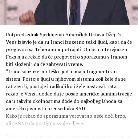
govorima da su SAD izvršile napade na gradove Hirošimu
i Nagasaki, navodi TASS.
Većina sudija zaključila je da djeca rođena u SAD
roditeljima koji ilegalno ili privremeno borave u zemlji
Američke snage izvele su napade atomskim oružjem sa
jesu pod američkom jurisdikcijom i stiču državljanstvo
zvanično navedenim ciljem ubrzavanja predaje Japana.
rođenjem.
Potpredsednik Sjedinjenih Američkih Država Džej Di
To ostaju jedini slučajevi upotrebe nuklearnog oružja u
Vens izjavio je da su Iranci izuzetno teški ljudi, kao i da će
ratovanju u ljudskoj istoriji. Prema različitim
Roberts: “Pravo da imate prava”
pregovori sa Teheranom potrajati. On je u intervjuu za
procjenama, bomba bačena na Hirošimu 6. avgusta 1945.
Foks njuz rekao da će pregovori o sporazumu s Iranom
godine ubila je između 70.000 i 100.000 ljudi na sam dan
Predsjednik Vrhovnog suda Džon Roberts (John Roberts)
biti složeni i da će zahtevati vreme.
eksplozije.
u odluci je snažno branio istorijsko značenje
“Irancisu izuzetno teški ljudi i imaju fragmentiran
državljanstva po rođenju.
sistem. Postoje ljudi u njihovom sistemu koji žele da se
Do kraja 1945. godine, broj žrtava porastao je na
rat završi, postoje i radikali koji žele nastavak rata”,
140.000, jer su ljudi umirali u bolnicama od zadobijenih
“Državljanstvo je tada, kao i sada, bilo pravo da imate
rekao je Vens i dodao da je posao američke administracije
povreda i izloženosti zračenju. Ukupan broj žrtava
prava”, napisao je Roberts.
da u takvim okolnostima dođe do najboljeg ishoda za
bombardovanja sada prelazi 350.000.
američku javnost i predsednika SAD.
Većina je zaključila da su tvorci 14. amandmana to
Kako je rekao do sporazuma verovatno neće doći brzo,
SAD i dalje ne priznaju moralnu odgovornost za
obećanje proširili na osobe rođene na američkom tlu i da
ali će SAD da postignu svoje ciljeve.
atomska bombardovanja, pravdajući svoje postupke kao
sud tu garanciju mora da sačuva.
“vojnu nužnost”.
“Mislim da će na kraju doći do toga da cene nafte, koje su
Odluka je predstavljala veliki poraz za Trampovu