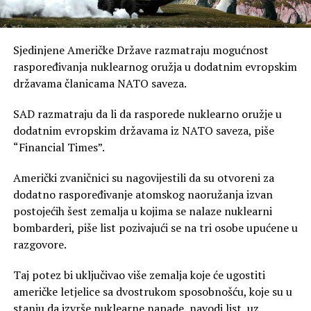
Sjedinjene Američke Države razmatraju mogućnost
raspoređivanja nuklearnog oružja u dodatnim evropskim
državama članicama NATO saveza.
SAD razmatraju da li da rasporede nuklearno oružje u
dodatnim evropskim državama iz NATO saveza, piše
“Financial Times”.
Američki zvaničnici su nagovijestili da su otvoreni za
dodatno raspoređivanje atomskog naoružanja izvan
postojećih šest zemalja u kojima se nalaze nuklearni
bombarderi, piše list pozivajući se na tri osobe upućene u
razgovore.
Taj potez bi uključivao više zemalja koje će ugostiti
američke letjelice sa dvostrukom sposobnošću, koje su u
stanju da izvrše nuklearne napade, navodi list, uz