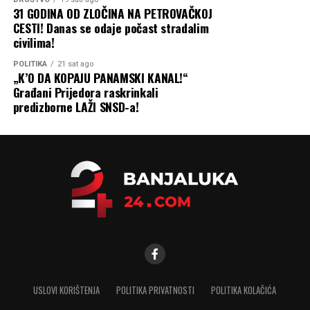
31 GODINA OD ZLOČINA NA PETROVAČKOJ
CESTI! Danas se odaje počast stradalim
civilima!
POLITIKA
21 sat ago
„K’O DA KOPAJU PANAMSKI KANAL!“
Građani Prijedora raskrinkali
predizborne LAŽI SNSD-a!
USLOVI KORIŠTENJA
POLITIKA PRIVATNOSTI
POLITIKA KOLAČIĆA