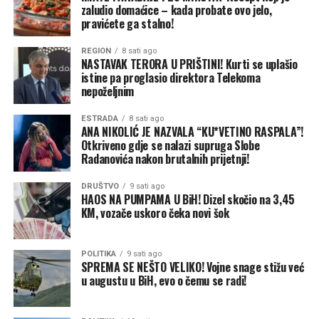
zaludio domaćice – kada probate ovo jelo,
osobe koje administracija svrstava u kategoriju
pravićete ga stalno!
“neprijateljskih stranaca”, kao i na druge specifične
kategorije, prenosi CNN.
REGION
8 sati ago
NASTAVAK TERORA U PRIŠTINI! Kurti se uplašio
Konzervativne sudije bile podijeljene
istine pa proglasio direktora Telekoma
nepoželjnim
Iako je Tramp izgubio slučaj rezultatom 6:3, odluka je
ESTRADA
8 sati ago
pokazala ozbiljne razlike među konzervativnim sudijama
ANA NIKOLIĆ JE NAZVALA “KU*VETINO RASPALA”!
Vrhovnog suda.
Otkriveno gdje se nalazi supruga Slobe
Radanovića nakon brutalnih prijetnji!
Sudije Klarens Tomas (Clarence Thomas), Semjuel Alito
DRUŠTVO
9 sati ago
(Samuel Alito) i Nil Gorsuč (Neil Gorsuch) nisu se složile
HAOS NA PUMPAMA U BiH! Dizel skočio na 3,45
sa većinom. Tomas i Gorsuč posebno su osporavali
KM, vozače uskoro čeka novi šok
tumačenje prema kojem 14. amandman tako široko štiti
državljanstvo djece stranaca rođene u SAD.
POLITIKA
9 sati ago
SPREMA SE NEŠTO VELIKO! Vojne snage stižu već
Kavano je, s druge strane, glasao da Trampova uredba
u augustu u BiH, evo o čemu se radi!
ne može opstati, ali je svoj zaključak zasnovao na
saveznom zakonu, a ne na istom ustavnom obrazloženju