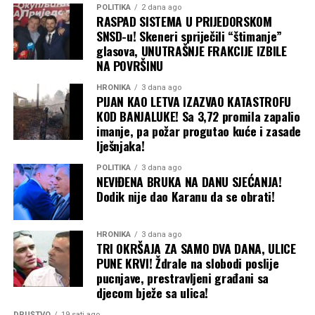
POLITIKA
2 dana ago
RASPAD SISTEMA U PRIJEDORSKOM
SNSD-u! Skeneri spriječili “štimanje”
glasova, UNUTRAŠNJE FRAKCIJE IZBILE
NA POVRŠINU
HRONIKA
3 dana ago
PIJAN KAO LETVA IZAZVAO KATASTROFU
KOD BANJALUKE! Sa 3,72 promila zapalio
imanje, pa požar progutao kuće i zasade
lješnjaka!
POLITIKA
3 dana ago
NEVIĐENA BRUKA NA DANU SJEĆANJA!
Dodik nije dao Karanu da se obrati!
HRONIKA
3 dana ago
TRI OKRŠAJA ZA SAMO DVA DANA, ULICE
PUNE KRVI! Ždrale na slobodi poslije
pucnjave, prestravljeni građani sa
djecom bježe sa ulica!
DRUŠTVO
19 sati ago