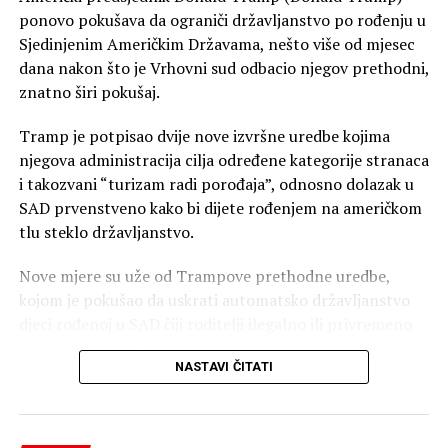
ponovo pokušava da ograniči državljanstvo po rođenju u
Sjedinjenim Američkim Državama, nešto više od mjesec
dana nakon što je Vrhovni sud odbacio njegov prethodni,
znatno širi pokušaj.
Tramp je potpisao dvije nove izvršne uredbe kojima
njegova administracija cilja određene kategorije stranaca
i takozvani “turizam radi porođaja”, odnosno dolazak u
SAD prvenstveno kako bi dijete rođenjem na američkom
tlu steklo državljanstvo.
Nove mjere su uže od Trampove prethodne uredbe,
kojom je pokušao da uskrati automatsko državljanstvo
djeci rođenoj u SAD čiji roditelji ilegalno ili privremeno
borave u zemlji. Vrhovni sud je 30. juna odbacio tu
NASTAVI ČITATI
uredbu i potvrdio da djeca rođena u SAD roditeljima koji
ilegalno ili privremeno borave u zemlji imaju
državljanstvo po rođenju. Odluka je donesena
rezultatom 6:3, pri čemu je pet sudija zaključilo da to