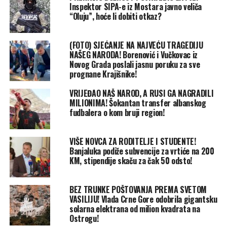
Inspektor SIPA-e iz Mostara javno veliča
“Oluju”, hoće li dobiti otkaz?
(FOTO) SJEĆANJE NA NAJVEĆU TRAGEDIJU
NAŠEG NARODA! Borenović i Vučkovac iz
Novog Grada poslali jasnu poruku za sve
prognane Krajišnike!
VRIJEĐAO NAŠ NAROD, A RUSI GA NAGRADILI
MILIONIMA! Šokantan transfer albanskog
fudbalera o kom bruji region!
VIŠE NOVCA ZA RODITELJE I STUDENTE!
Banjaluka podiže subvencije za vrtiće na 200
KM, stipendije skaču za čak 50 odsto!
BEZ TRUNKE POŠTOVANJA PREMA SVETOM
VASILIJU! Vlada Crne Gore odobrila gigantsku
solarna elektrana od milion kvadrata na
Ostrogu!