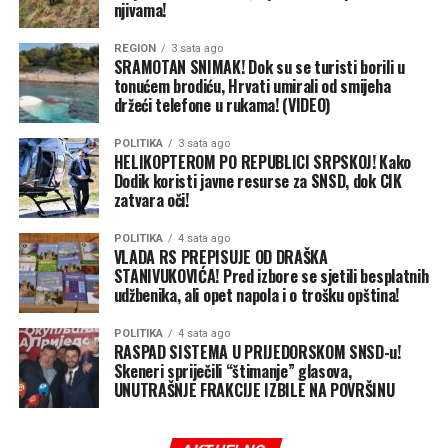
njivama!
kampanja“, poručuju iz Transparensi internešnela BiH.
REGION
3 sata ago
BN
SRAMOTAN SNIMAK! Dok su se turisti borili u
tonućem brodiću, Hrvati umirali od smijeha
držeći telefone u rukama! (VIDEO)
POLITIKA
3 sata ago
HELIKOPTEROM PO REPUBLICI SRPSKOJ! Kako
Dodik koristi javne resurse za SNSD, dok CIK
zatvara oči!
POLITIKA
4 sata ago
VLADA RS PREPISUJE OD DRAŠKA
STANIVUKOVIĆA! Pred izbore se sjetili besplatnih
udžbenika, ali opet napola i o trošku opština!
POLITIKA
4 sata ago
RASPAD SISTEMA U PRIJEDORSKOM SNSD-u!
Skeneri spriječili “štimanje” glasova,
UNUTRAŠNJE FRAKCIJE IZBILE NA POVRŠINU