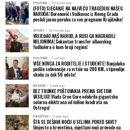
Dodala je da će uslijediti i najveće povećanje iznosa za
POLITIKA
9 minuta ago
Slučaj Dodik i izostanak sankcija CIK-a
(FOTO) SJEĆANJE NA NAJVEĆU TRAGEDIJU NAŠEG
stipendije za učenike i studente.
NARODA! Borenović i Vučkovac iz Novog Grada
Kao najradikalniji primjer u izvještaju se ističe
poslali jasnu poruku za sve prognane Krajišnike!
Ovlašteni potpisnik u Odjeljenju za brigu o porodici i
postupanje Milorada Dodika, koji nesmetano koristi
demografiju Adriana Basara kazala je da je mjeru
javne resurse — uključujući i službeni helikopter — te u
SPORT
32 minute ago
sufinansiranja troškova usluge boravka djece u privatnoj
VRIJEĐAO NAŠ NAROD, A RUSI GA NAGRADILI
svojstvu predsjednika SNSD-a prisustvuje otvaranjima
MILIONIMA! Šokantan transfer albanskog
predškolskoj ustanovi Banjaluka uvela od aprila 2022.
radova. Centralna izborna komisija (CIK) za ove slučajeve
fudbalera o kom bruji region!
godine.
nije izrekla sankcije.
POLITIKA
1 sat ago
-Do danas smo za ove namjene uložili oko 13,5 miliona
VIŠE NOVCA ZA RODITELJE I STUDENTE! Banjaluka
Iz Transparensi internešnela BiH upozoravaju i na
KM. Trenutno imamo potpisan ugvoro sa 36 privatnih
podiže subvencije za vrtiće na 200 KM, stipendije
zabranjeno korištenje prostorija javnih institucija, što
skaču za čak 50 odsto!
vrtića, a zaključno sa 31. julom imamo 3.215 korisnika
takođe nije cijenjeno kao preuranjena kampanja, kao i na
subvencija – navela je Basara.
izostanak reakcije CIK-a na agresivne kampanje.
REGION
2 sata ago
BEZ TRUNKE POŠTOVANJA PREMA SVETOM
Kada je riječ o podršci roditeljima prvačića, najavila je da
VASILIJU! Vlada Crne Gore odobrila gigantsku
„Sve nepravilnosti koje smo upratili i prijavljivali nisu
solarna elektrana od milion kvadrata na
prijave počinju od ponedjeljka, 10. avgusta kada će na
naišle na razumijevanje CIK-a. Izgleda da je CIK spustio
Ostrogu!
zvaničnoj internet stranici Grada biti objavljeni poziv i
prag tolerancije. Niz je nepravilnosti — SNSD je
sva potrebna dokumentacija.
DRUŠTVO
2 sata ago
organizovao druženje penzionera u Tesliću, sankcija nije
ŠTA SE DEŠAVA NOĆU U SELIMA PORED SAVE?
bilo, CIK kaže da to nije bila preuranjena izborna
Umjesto u krevetima, mještani noći provode na