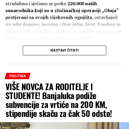
stradalima i sjećamo se preko
220.000 naših
sunarodnika koji su u zločinačkoj operaciji „Oluja“
protjerani sa svojih vijekovnih ognjišta
, ostavljajući
iza sebe domove, imovinu i čitav jedan život. Posebno se
sjećamo svih nevinih žrtava koje su izgubile živote u tom
tragičnom egzodusu – istakao je
Borenović
.
NASTAVI ČITATI
POLITIKA
VIŠE NOVCA ZA RODITELJE I
STUDENTE! Banjaluka podiže
subvencije za vrtiće na 200 KM,
Najvažnije je, dodaje on, da pamtimo i čuvamo sjećanje,
stipendije skaču za čak 50 odsto!
ali isto tako imamo obavezu da institucionalno i
sistemski rješavamo preostala životna pitanja prognanih