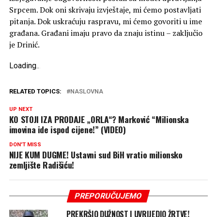
Srpcem. Dok oni skrivaju izvještaje, mi ćemo postavljati
pitanja. Dok uskraćuju raspravu, mi ćemo govoriti u ime
građana. Građani imaju pravo da znaju istinu – zaključio
je Drinić.
Loading
.
.
.
RELATED TOPICS:
NASLOVNA
UP NEXT
KO STOJI IZA PRODAJE „ORLA“? Marković “Milionska
imovina ide ispod cijene!” (VIDEO)
DON'T MISS
NIJE KUM DUGME! Ustavni sud BiH vratio milionsko
zemljište Radišiću!
PREPORUČUJEMO
PREKRŠIO DUŽNOST I UVRIJEDIO ŽRTVE!