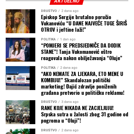
AKTUELNO
DRUŠTVO
2 dana ago
Episkop Sergije brutalno poručio
Vukanoviću “U DANE NAJVEĆE TUGE ŠIRIŠ
OTROV i jeftine laži!”
POLITIKA
1 dan ago
“POMJERI SE PREDSJEDNIČE DA DODIK
STANE”! Tanja Vukomanović oštro
reagovala nakon obilježavanja “Oluje”
POLITIKA
2 dana ago
“AKO NEMATE ZA LJEKARA, ETO MENE U
KOMBIJU!” Skandalozan politički
marketing! Đajić zdravlje poniženih
građana pretvorio u političku reklamu!
DRUŠTVO
3 dana ago
RANE KOJE NIKADA NE ZACJELJUJU!
Srpska sutra u žalosti zbog 31 godine od
pogroma u “Oluji”!
DRUŠTVO
2 dana ago