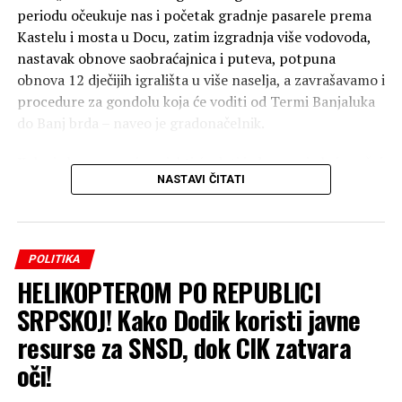
periodu očeukuje nas i početak gradnje pasarele prema
Kastelu i mosta u Docu, zatim izgradnja više vodovoda,
nastavak obnove saobraćajnica i puteva, potpuna
obnova 12 dječijih igrališta u više naselja, a zavrašavamo i
procedure za gondolu koja će voditi od Termi Banjaluka
do Banj brda – naveo je gradonačelnik.
Kako je kazao, novi projekti će dati jedan novi obris našoj
NASTAVI ČITATI
Banjaluci.
-U Banjaluci se najviše gradi, a svojim građanima najviše
pruža. Nastavljamo put uspona, izgradnje i napretka i
POLITIKA
želimo da se ovakva energija širi i po drugim gradovima u
HELIKOPTEROM PO REPUBLICI
Republici Srpskoj – zaključio je gradonačelnik.
SRPSKOJ! Kako Dodik koristi javne
Uz sve infrastrukturne projekte, kako je dodao –
resurse za SNSD, dok CIK zatvara
Banjaluka nastavlja da realizuje mjere podrške
oči!
građanima u okviru kampanje „Banja Luka pruža više“,
ističući da su od avgusta povećane subvencije za boravak