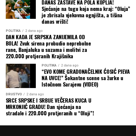
DANAS ZASTAVE NA POLA KOPLJA!
Sjećanje na tugu koja nema kraj: “Oluja”
je zbrisala vjekovna ognjišta, a tišina
danas vrišti!
POLITIKA
2 dana ago
DAN KADA JE SRPSKA ZANIJEMILA OD
BOLA! Zvuk sirena probudio neprebolne
rane, Banjaluka u suzama i molitvi za
220.000 protjeranih Krajišnika
POLITIKA
2 dana ago
“EVO KOME GRADONAČELNIK ĆOSIĆ PJEVA
NA UVCE!” Šokantne scene sa žurke u
Istočnom Sarajevu (VIDEO)
DRUŠTVO
2 dana ago
SRCE SRPSKE I SRBIJE VEČERAS KUCA U
MRKONJIĆ GRADU! Dan sjećanja na
stradale i 220.000 protjeranih u “Oluji”!