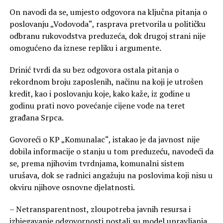
On navodi da se, umjesto odgovora na ključna pitanja o
poslovanju „Vodovoda“, rasprava pretvorila u političku
odbranu rukovodstva preduzeća, dok drugoj strani nije
omogućeno da iznese repliku i argumente.
Drinić tvrdi da su bez odgovora ostala pitanja o
rekordnom broju zaposlenih, načinu na koji je utrošen
kredit, kao i poslovanju koje, kako kaže, iz godine u
godinu prati novo povećanje cijene vode na teret
građana Srpca.
Govoreći o KP „Komunalac“, istakao je da javnost nije
dobila informacije o stanju u tom preduzeću, navodeći da
se, prema njihovim tvrdnjama, komunalni sistem
urušava, dok se radnici angažuju na poslovima koji nisu u
okviru njihove osnovne djelatnosti.
– Netransparentnost, zloupotreba javnih resursa i
izbjegavanje odgovornosti postali su model upravljanja