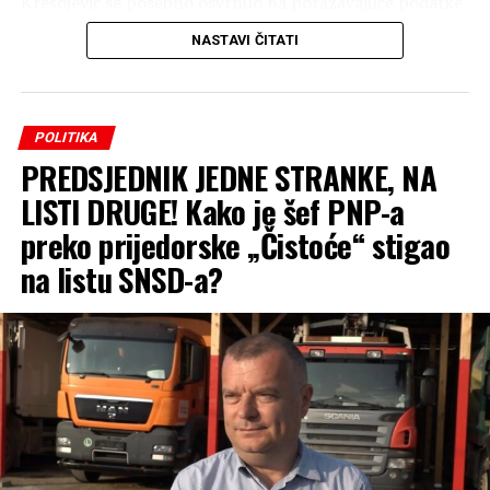
Kresojević se posebno osvrnuo na poražavajuće podatke
o broju upisane djece u osnovne škole, navodeći primjer
NASTAVI ČITATI
Mrkonjić Grada kao alarmantan signal za čitavu
Republiku Srpsku.
„Srpski narod je preživio
POLITIKA
PREDSJEDNIK JEDNE STRANKE, NA
‘Oluju’, a da li će politiku
LISTI DRUGE! Kako je šef PNP-a
SNSD-a? Narod kaže da se
preko prijedorske „Čistoće“ stigao
više prvačića iz Mrkonjić
na listu SNSD-a?
Grada upisalo u školu u
Lincu nego u samom
Mrkonjić Gradu.
Demografska politika
SNSD-a, koja je dovela do
svega 100 prvačića u