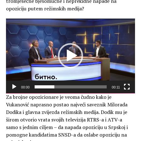
tromjesečne bjesomučne i neprekidne napade na
opoziciju putem režimskih medija?
Reproduktor
videozapisa
00:00
00:11
Za brojne opozicionare je veoma čudno kako je
Vukanović naprasno postao najveći saveznik Milorada
Dodika i glavna zvijezda režimskih medija. Dodik mu je
širom otvorio vrata svojih televizija RTRS-a i ATV-a
samo s jednim ciljem – da napada opoziciju u Srpskoj i
pomogne kandidatima SNSD-a da oslabe opoziciju na