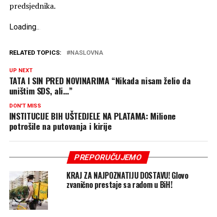
predsjednika.
Loading
.
.
.
RELATED TOPICS:
NASLOVNA
UP NEXT
TATA I SIN PRED NOVINARIMA “Nikada nisam želio da
uništim SDS, ali…”
DON'T MISS
INSTITUCIJE BIH UŠTEDJELE NA PLATAMA: Milione
potrošile na putovanja i kirije
PREPORUČUJEMO
KRAJ ZA NAJPOZNATIJU DOSTAVU! Glovo
zvanično prestaje sa radom u BiH!