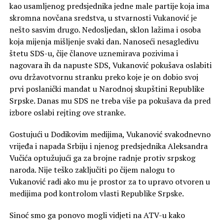
kao usamljenog predsjednika jedne male partije koja ima
skromna novčana sredstva, u stvarnosti Vukanović je
nešto sasvim drugo. Nedosljedan, sklon lažima i osoba
koja mijenja mišljenje svaki dan. Nanoseći nesagledivu
štetu SDS-u, čije članove uznemirava pozivima i
nagovara ih da napuste SDS, Vukanović pokušava oslabiti
ovu državotvornu stranku preko koje je on dobio svoj
prvi poslanički mandat u Narodnoj skupštini Republike
Srpske. Danas mu SDS ne treba više pa pokušava da pred
izbore oslabi rejting ove stranke.
Gostujući u Dodikovim medijima, Vukanović svakodnevno
vrijeđa i napada Srbiju i njenog predsjednika Aleksandra
Vučića optužujući ga za brojne radnje protiv srpskog
naroda. Nije teško zaključiti po čijem nalogu to
Vukanović radi ako mu je prostor za to upravo otvoren u
medijima pod kontrolom vlasti Republike Srpske.
Sinoć smo ga ponovo mogli vidjeti na ATV-u kako