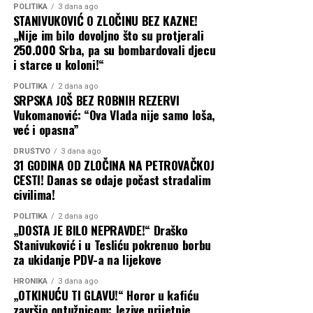
zaslužuje mnogo veći priliv
POLITIKA
3 dana ago
detaljno ispitaju:
STANIVUKOVIĆ O ZLOČINU BEZ KAZNE!
domaćih i stranih
„Nije im bilo dovoljno što su protjerali
Nezakonito izvođenje radova van nadležnosti preduzeća
investicija, nova radna
250.000 Srba, pa su bombardovali djecu
(nasipanje puteva).
i starce u koloni!“
mjesta, savremenu
Kršenje Zakona o javnim nabavkama i pranje novca kroz
POLITIKA
2 dana ago
infrastrukturu i još bolje
SRPSKA JOŠ BEZ ROBNIH REZERVI
naknadno fakturisanje pijeska od strane privatne firme.
Vukomanović: “Ova Vlada nije samo loša,
uslove za ljude koji ovdje
već i opasna”
Zloupotrebu javnih resursa u svrhu predizborne
žive, rade i stvaraju. Grad
kampanje i trgovine glasovima u korist SNSD-a.
DRUŠTVO
3 dana ago
koji je toliko toga pružio
31 GODINA OD ZLOČINA NA PETROVAČKOJ
CESTI! Danas se odaje počast stradalim
Grad Prijedor i njegovi građani ne smiju plaćati račune
drugima mora imati
civilima!
stranačkih manipulanata. Pravosudni organi su na
ambiciju da svojim
potezu!
POLITIKA
2 dana ago
„DOSTA JE BILO NEPRAVDE!“ Draško
građanima pruži još više“
,
Stanivuković i u Tesliću pokrenuo borbu
Banjaluka24
jasan je Stanišić.
za ukidanje PDV-a na lijekove
HRONIKA
3 dana ago
„OTKINUĆU TI GLAVU!“ Horor u kafiću
Krsna slava kao putokaz za zajedništvo
završio optužnicom: Jezive prijetnje