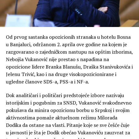
Od prvog sastanka opozicionih stranaka u hotelu Bosna
u Banjaluci, održanom 2. aprila ove godine na kojem je
razgovarano o zajedničkom nastupu na opštim izborima,
Nebojša Vukanović nije prestao s napadima na
opozicione lidere Branka Blanušu, Draška Stanivukovića i
Jelenu Trivić, kao i na druge visokopozicionirane i
ugledne članove SDS-a, PSS-a i NF-a.
Dok analitičari i političari predstojeće izbore nazivaju
istorijskim i pogubnim za SNSD, Vukanović svakodnevno
pokušava da minira opozicionu borbu u Srpskoj i svojim
aktivnostima pomaže aktuelnom režimu Milorada
Dodika da ostane na vlasti. Pitanje koje se sve češće čuje
u javnosti je šta je Dodik obećao Vukanoviću zauzvrat za