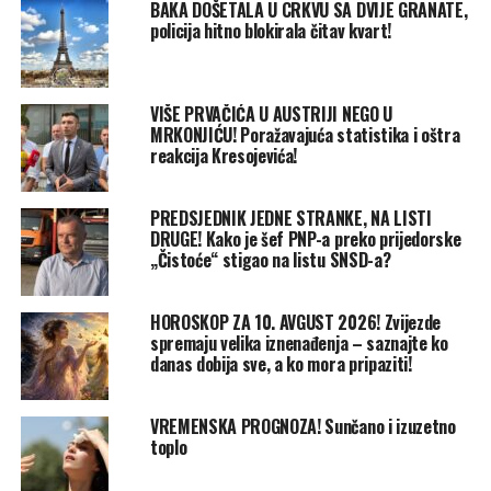
BAKA DOŠETALA U CRKVU SA DVIJE GRANATE,
policija hitno blokirala čitav kvart!
VIŠE PRVAČIĆA U AUSTRIJI NEGO U
MRKONJIĆU! Poražavajuća statistika i oštra
reakcija Kresojevića!
PREDSJEDNIK JEDNE STRANKE, NA LISTI
DRUGE! Kako je šef PNP-a preko prijedorske
„Čistoće“ stigao na listu SNSD-a?
HOROSKOP ZA 10. AVGUST 2026! Zvijezde
spremaju velika iznenađenja – saznajte ko
danas dobija sve, a ko mora pripaziti!
VREMENSKA PROGNOZA! Sunčano i izuzetno
toplo