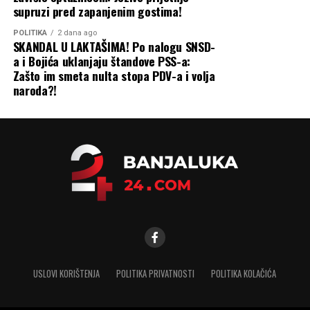
supruzi pred zapanjenim gostima!
Na kraju, Stanišić je pozvao na slogu i zajednički rad kako
POLITIKA
2 dana ago
bi Bijeljina postala moderan i prosperitetan regionalni
SKANDAL U LAKTAŠIMA! Po nalogu SNSD-
centar.
a i Bojića uklanjaju štandove PSS-a:
Zašto im smeta nulta stopa PDV-a i volja
„Zato neka krsna slava
naroda?!
bude prilika da se
podsjetimo na vrijednosti
koje nas povezuju, ali i na
odgovornost da zajedno
gradimo Bijeljinu kakvu
zaslužujemo – razvijenu,
modernu, prosperitetnu i
otvorenu prema novim
USLOVI KORIŠTENJA
POLITIKA PRIVATNOSTI
POLITIKA KOLAČIĆA
investicijama, idejama i