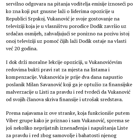
servilno odgovara na pitanja voditelja emisije iznoseći po
ko zna koji put gnusne laži o liderima opozicije u
Republici Srpskoj. Vukanović je svoje gostovanje na
televiziji koja je u vlasništvu porodice Dodik završio uz
srdačan osmijeh, zahvaljujući se ponizno na pozivu istoj
onoj televiziji uz pomoć čijih laži Dodik ostaje na vlasti
već 20 godina.
I dok drži moralne lekcije opoziciji, u Vukanovićevim
redovima bukti pravi rat za mjesta na listama i
kompenzacije. Vukanovića je prije dva dana napustio
poslanik Milan Savanović koji ga je optužio za finansijske
malverzacije u Listi za pravdu i red tvrdeći da Vukanović
od svojih članova skriva finansije i utrošak sredstava.
Prema najavama iz ove stranke, koja funkcioniše putem
Viber grupe kako je priznao i sam Vukanović, sprema se
još nekoliko neprijatnih iznenađenja i napuštanja Liste
za pravdu i red zbog samovolje i bahatosti njenog