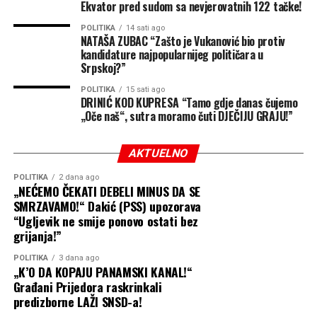
resursima i ljudskim
Ekvator pred sudom sa nevjerovatnih 122 tačke!
Ovo nije ništa drugo nego DIREKTNO PRANJE PARA i
potencijalom ima izuzetne
brutalno zaobilaženje Zakona o javnim nabavkama, gdje
POLITIKA
14 sati ago
NATAŠA ZUBAC “Zašto je Vukanović bio protiv
se novac svih građana Prijedora prelijeva privatnim
mogućnosti za razvoj“
,
kandidature najpopularnijeg političara u
firmama kako bi se pokrili troškovi stranačke
Srpskoj?”
naglašava član
predizborne kampanje.
POLITIKA
15 sati ago
Predsjedništva PSS-a.
DRINIĆ KOD KUPRESA “Tamo gdje danas čujemo
Poziv tužilaštvu: Vrijeme je za hitnu reakciju
„Oče naš“, sutra moramo čuti DJEČIJU GRAJU!”
pravosuđa!
Potreban veći priliv investicija i nova
Ovakvo postupanje daleko prevazilazi loše upravljanje –
AKTUELNO
ovdje postoje jasne i ozbiljne indicije zloupotrebe
radna mjesta
službenog položaja, nesavjesnog rada u službi,
POLITIKA
2 dana ago
„NEĆEMO ČEKATI DEBELI MINUS DA SE
prekoračenja nadležnosti i teških finansijskih
Stanišić se u svojoj poruci osvrnuo i na ekonomsku
SMRZAVAMO!“ Dakić (PSS) upozorava
malverzacija.
“Ugljevik ne smije ponovo ostati bez
perspektivu Semberije, ističući da Bijeljina mora imati
grijanja!”
daleko veće ambicije kada je u pitanju privredni razvoj.
Javno i direktno pozivamo Nadležno tužilaštvo da hitno
POLITIKA
3 dana ago
reaguje!
„K’O DA KOPAJU PANAMSKI KANAL!“
„Bijeljina ima ogroman
Građani Prijedora raskrinkali
Neophodno je da tužioci i nadležni inspekcijski organi
privredni potencijal i
predizborne LAŽI SNSD-a!
bez odlaganja uđu u a.d. „Komunalne usluge“ Prijedor i