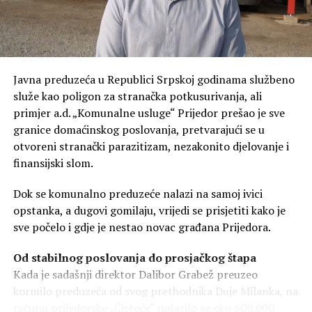
Mrkonjić Gradu,
jednostavno nema nikakvu
perspektivu“
, istakao je
Kresojević.
Javna preduzeća u Republici Srpskoj godinama službeno
služe kao poligon za stranačka potkusurivanja, ali
primjer a.d. „Komunalne usluge“ Prijedor prešao je sve
Borci sačuvali Srpsku, a vlast je prazni
granice domaćinskog poslovanja, pretvarajući se u
otvoreni stranački parazitizam, nezakonito djelovanje i
Prema riječima narodnog poslanika, neshvatljivo je da
finansijski slom.
vlast troši budžetski novac na razne druge prioritete,
dok se ključno pitanje – opstanak naroda – potpuno
Dok se komunalno preduzeće nalazi na samoj ivici
zanemaruje.
opstanka, a dugovi gomilaju, vrijedi se prisjetiti kako je
sve počelo i gdje je nestao novac građana Prijedora.
„Borci su dali posljednji
atom snage da sačuvari
Od stabilnog poslovanja do prosjačkog štapa
Kada je sadašnji direktor Dalibor Grabež preuzeo
Republiku Srpsku, a vlast
kormilo preduzeća od svog prethodnika Duje Milanka, na
je dozvolila da se ova
računu prijedorske „Čistoće“ nalazilo se oko 600.000