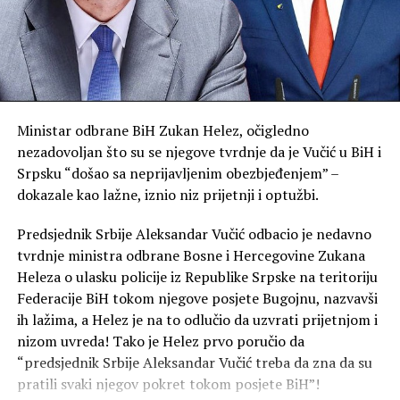
Ministar odbrane BiH Zukan Helez, očigledno
nezadovoljan što su se njegove tvrdnje da je Vučić u BiH i
Srpsku “došao sa neprijavljenim obezbjeđenjem” –
dokazale kao lažne, iznio niz prijetnji i optužbi.
Predsjednik Srbije Aleksandar Vučić odbacio je nedavno
tvrdnje ministra odbrane Bosne i Hercegovine Zukana
Heleza o ulasku policije iz Republike Srpske na teritoriju
Federacije BiH tokom njegove posjete Bugojnu, nazvavši
ih lažima, a Helez je na to odlučio da uzvrati prijetnjom i
nizom uvreda! Tako je Helez prvo poručio da
“predsjednik Srbije Aleksandar Vučić treba da zna da su
pratili svaki njegov pokret tokom posjete BiH”!