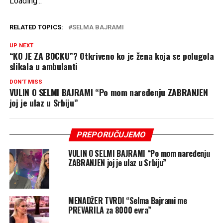
Loading
.
.
.
RELATED TOPICS:
SELMA BAJRAMI
UP NEXT
“KO JE ZA BOCKU”? Otkriveno ko je žena koja se polugola
slikala u ambulanti
DON'T MISS
VULIN O SELMI BAJRAMI “Po mom naređenju ZABRANJEN
joj je ulaz u Srbiju”
PREPORUČUJEMO
VULIN O SELMI BAJRAMI “Po mom naređenju
ZABRANJEN joj je ulaz u Srbiju”
MENADŽER TVRDI “Selma Bajrami me
PREVARILA za 8000 evra”