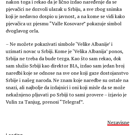
nakon toga i rekao da je lično izdao naređenje da se
pjevačici ne dozvoli ulazak u Srbiju, a sve zbog snimka
koji je nedavno dospio u javnost, a na kome se vidi kako
pjevačica uz pjesmu “Valle Kosovare” pokazuje simbol
dvoglavog orla.
– Ne možete pokazivati simbole ‘Velike Albanije’ i
uzimati novac u Srbiji. Kome je ‘Velika Albanija’ ponos,
Srbija ne treba da bude tezga. Kao što sam rekao, dok
sam služio Srbiji kao direktor BIA, izdao sam jedan broj
naredbi koje se odnose na sve one koji gaze dostojanstvo
Srbije i našeg naroda. Ne znam koje naredbe su ostale na
snazi, ali najbolje da izdajnici i oni koji misle da se može
nekažnjeno pljuvati po Srbiji to sami provere – izjavio je
Vulin za Tanjug, prenosi “Telegraf”.
Nezavisne