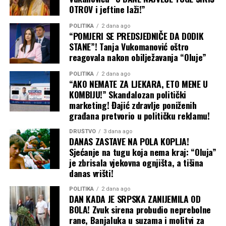
OTROV i jeftine laži!”
POLITIKA
2 dana ago
“POMJERI SE PREDSJEDNIČE DA DODIK
STANE”! Tanja Vukomanović oštro
reagovala nakon obilježavanja “Oluje”
POLITIKA
2 dana ago
“AKO NEMATE ZA LJEKARA, ETO MENE U
KOMBIJU!” Skandalozan politički
marketing! Đajić zdravlje poniženih
građana pretvorio u političku reklamu!
DRUŠTVO
3 dana ago
DANAS ZASTAVE NA POLA KOPLJA!
Sjećanje na tugu koja nema kraj: “Oluja”
je zbrisala vjekovna ognjišta, a tišina
danas vrišti!
POLITIKA
2 dana ago
DAN KADA JE SRPSKA ZANIJEMILA OD
BOLA! Zvuk sirena probudio neprebolne
rane, Banjaluka u suzama i molitvi za