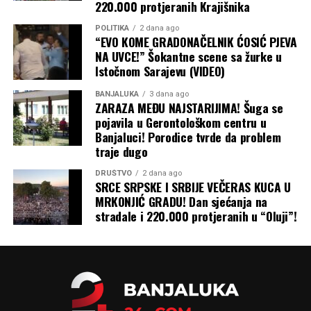
220.000 protjeranih Krajišnika
POLITIKA
2 dana ago
“EVO KOME GRADONAČELNIK ĆOSIĆ PJEVA
NA UVCE!” Šokantne scene sa žurke u
Istočnom Sarajevu (VIDEO)
BANJALUKA
3 dana ago
ZARAZA MEĐU NAJSTARIJIMA! Šuga se
pojavila u Gerontološkom centru u
Banjaluci! Porodice tvrde da problem
traje dugo
DRUŠTVO
2 dana ago
SRCE SRPSKE I SRBIJE VEČERAS KUCA U
MRKONJIĆ GRADU! Dan sjećanja na
stradale i 220.000 protjeranih u “Oluji”!