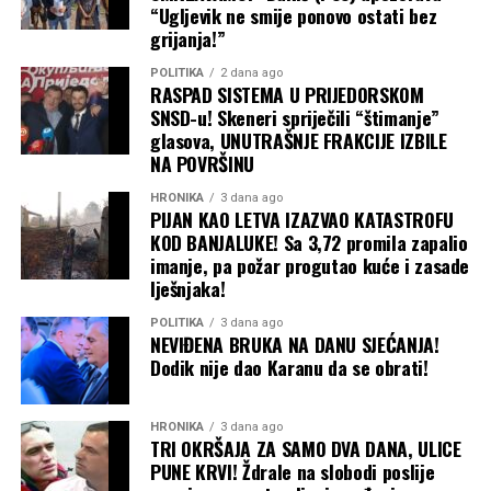
“Ugljevik ne smije ponovo ostati bez
grijanja!”
POLITIKA
2 dana ago
RASPAD SISTEMA U PRIJEDORSKOM
SNSD-u! Skeneri spriječili “štimanje”
glasova, UNUTRAŠNJE FRAKCIJE IZBILE
NA POVRŠINU
HRONIKA
3 dana ago
PIJAN KAO LETVA IZAZVAO KATASTROFU
KOD BANJALUKE! Sa 3,72 promila zapalio
imanje, pa požar progutao kuće i zasade
lješnjaka!
POLITIKA
3 dana ago
NEVIĐENA BRUKA NA DANU SJEĆANJA!
Dodik nije dao Karanu da se obrati!
HRONIKA
3 dana ago
TRI OKRŠAJA ZA SAMO DVA DANA, ULICE
PUNE KRVI! Ždrale na slobodi poslije