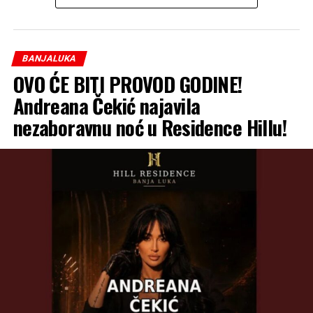
Banjaluke.
– Indirektno, neće biti potrebe za noćnim redukcijama u
naseljima do Trna, neće biti kolebanja pritiska, pa će se
BANJALUKA
stabilizovati i situacija na tom području, naročito u
OVO ĆE BITI PROVOD GODINE!
Jablanu – dodali su iz “Vodovoda”.
Andreana Čekić najavila
nezaboravnu noć u Residence Hillu!