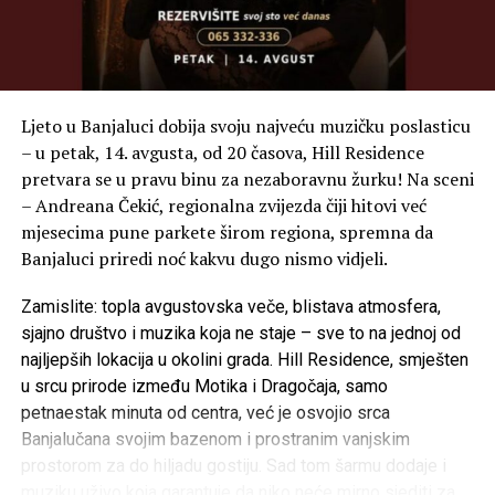
Ljeto u Banjaluci dobija svoju najveću muzičku poslasticu
– u petak, 14. avgusta, od 20 časova, Hill Residence
pretvara se u pravu binu za nezaboravnu žurku! Na sceni
– Andreana Čekić, regionalna zvijezda čiji hitovi već
mjesecima pune parkete širom regiona, spremna da
Banjaluci priredi noć kakvu dugo nismo vidjeli.
Zamislite: topla avgustovska veče, blistava atmosfera,
sjajno društvo i muzika koja ne staje – sve to na jednoj od
najljepših lokacija u okolini grada. Hill Residence, smješten
u srcu prirode između Motika i Dragočaja, samo
petnaestak minuta od centra, već je osvojio srca
Banjalučana svojim bazenom i prostranim vanjskim
prostorom za do hiljadu gostiju. Sad tom šarmu dodaje i
muziku uživo koja garantuje da niko neće mirno sjediti za