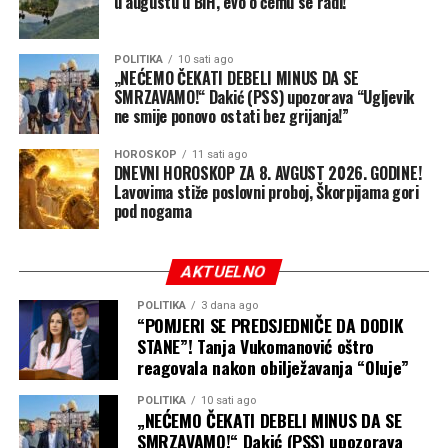
u augustu u BiH, evo o čemu se radi!
POLITIKA
10 sati ago
„NEĆEMO ČEKATI DEBELI MINUS DA SE
SMRZAVAMO!“ Dakić (PSS) upozorava “Ugljevik
ne smije ponovo ostati bez grijanja!”
HOROSKOP
11 sati ago
DNEVNI HOROSKOP ZA 8. AVGUST 2026. GODINE!
Lavovima stiže poslovni proboj, Škorpijama gori
pod nogama
AKTUELNO
POLITIKA
3 dana ago
“POMJERI SE PREDSJEDNIČE DA DODIK
STANE”! Tanja Vukomanović oštro
reagovala nakon obilježavanja “Oluje”
POLITIKA
10 sati ago
„NEĆEMO ČEKATI DEBELI MINUS DA SE
SMRZAVAMO!“ Dakić (PSS) upozorava