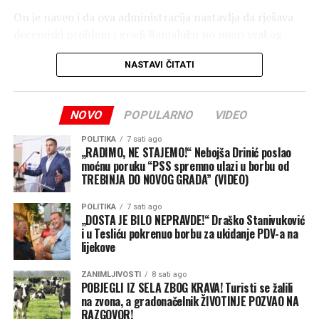
On je naveo i da ova administracija nastavlja da rješava
decenijski problem i gradi Banjaluku po mjeri svakog
čovjeka i svake porodice.
NASTAVI ČITATI
“Jer za nas besplatna legalizacija nije trošak, već
investicija u ljude, u njihove domove i u jaču Banjaluku”,
NOVO
POPULARNO
VIDEO
zaključio je Stanivuković.
Nezavisne
POLITIKA
7 sati ago
„RADIMO, NE STAJEMO!“ Nebojša Drinić poslao
moćnu poruku “PSS spremno ulazi u borbu od
TREBINJA DO NOVOG GRADA” (VIDEO)
POLITIKA
7 sati ago
„DOSTA JE BILO NEPRAVDE!“ Draško Stanivuković
i u Tesliću pokrenuo borbu za ukidanje PDV-a na
lijekove
ZANIMLJIVOSTI
8 sati ago
POBJEGLI IZ SELA ZBOG KRAVA! Turisti se žalili
na zvona, a gradonačelnik ŽIVOTINJE POZVAO NA
RAZGOVOR!