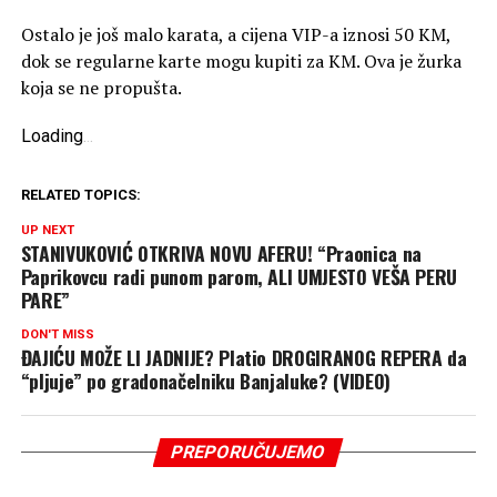
Ostalo je još malo karata, a cijena VIP-a iznosi 50 KM,
dok se regularne karte mogu kupiti za KM. Ova je žurka
koja se ne propušta.
Loading
.
.
.
RELATED TOPICS:
UP NEXT
STANIVUKOVIĆ OTKRIVA NOVU AFERU! “Praonica na
Paprikovcu radi punom parom, ALI UMJESTO VEŠA PERU
PARE”
DON'T MISS
ĐAJIĆU MOŽE LI JADNIJE? Platio DROGIRANOG REPERA da
“pljuje” po gradonačelniku Banjaluke? (VIDEO)
PREPORUČUJEMO