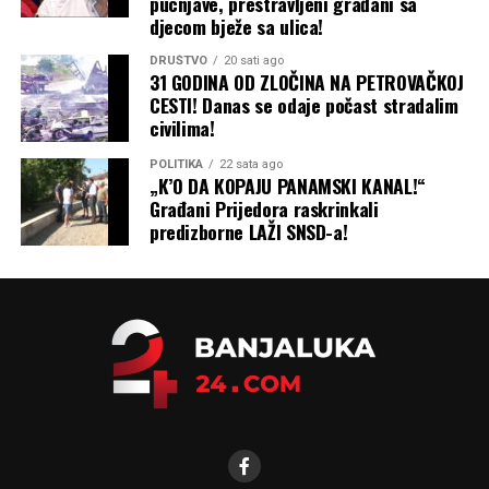
pucnjave, prestravljeni građani sa
djecom bježe sa ulica!
DRUŠTVO
20 sati ago
31 GODINA OD ZLOČINA NA PETROVAČKOJ
CESTI! Danas se odaje počast stradalim
civilima!
POLITIKA
22 sata ago
„K’O DA KOPAJU PANAMSKI KANAL!“
Građani Prijedora raskrinkali
predizborne LAŽI SNSD-a!