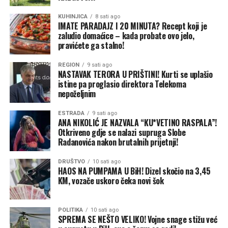
KUHINJICA
8 sati ago
IMATE PARADAJZ I 20 MINUTA? Recept koji je
zaludio domaćice – kada probate ovo jelo,
pravićete ga stalno!
REGION
9 sati ago
NASTAVAK TERORA U PRIŠTINI! Kurti se uplašio
istine pa proglasio direktora Telekoma
nepoželjnim
ESTRADA
9 sati ago
ANA NIKOLIĆ JE NAZVALA “KU*VETINO RASPALA”!
Otkriveno gdje se nalazi supruga Slobe
Radanovića nakon brutalnih prijetnji!
DRUŠTVO
10 sati ago
HAOS NA PUMPAMA U BiH! Dizel skočio na 3,45
KM, vozače uskoro čeka novi šok
POLITIKA
10 sati ago
SPREMA SE NEŠTO VELIKO! Vojne snage stižu već