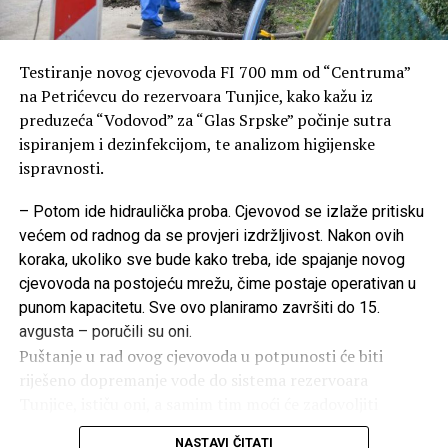
Testiranje novog cjevovoda FI 700 mm od “Centruma”
na Petrićevcu do rezervoara Tunjice, kako kažu iz
preduzeća “Vodovod” za “Glas Srpske” počinje sutra
ispiranjem i dezinfekcijom, te analizom higijenske
ispravnosti.
– Potom ide hidraulička proba. Cjevovod se izlaže pritisku
većem od radnog da se provjeri izdržljivost. Nakon ovih
koraka, ukoliko sve bude kako treba, ide spajanje novog
cjevovoda na postojeću mrežu, čime postaje operativan u
punom kapacitetu. Sve ovo planiramo završiti do 15.
avgusta – poručili su oni.
Puštanje u rad ovog cjevovoda u potpunosti će biti
riješeno dopremanje vode do sistema rezervoara
Tunjice, ističu oni, a samim tim moći će zadovoljiti
potrebe za vodom svih stanovnika sjevernog dijela
NASTAVI ČITATI