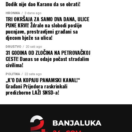
Dodik nije dao Karanu da se obrati!
HRONIKA
3 dana ago
TRI OKRŠAJA ZA SAMO DVA DANA, ULICE
PUNE KRVI! Ždrale na slobodi poslije
pucnjave, prestravljeni građani sa
djecom bježe sa ulica!
DRUŠTVO
20 sati ago
31 GODINA OD ZLOČINA NA PETROVAČKOJ
CESTI! Danas se odaje počast stradalim
civilima!
POLITIKA
22 sata ago
„K’O DA KOPAJU PANAMSKI KANAL!“
Građani Prijedora raskrinkali
predizborne LAŽI SNSD-a!