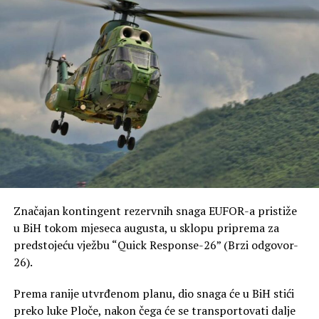
Obilazak svih opština: Akcija prikupljanja potpisa
nastavlja se širom Srpske, od grada do grada.
Konačni cilj: Pretvaranje narodne inicijative u konkretne
zakonske izmjene u parlamentu.
Značajan kontingent rezervnih snaga EUFOR-a pristiže
u BiH tokom mjeseca augusta, u sklopu priprema za
predstojeću vježbu “Quick Response-26” (Brzi odgovor-
26).
Prema ranije utvrđenom planu, dio snaga će u BiH stići
preko luke Ploče, nakon čega će se transportovati dalje