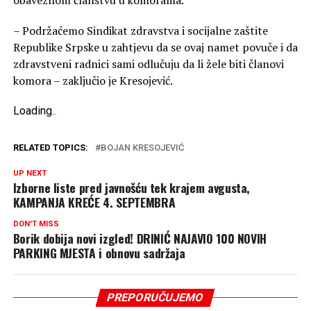
obaveznom članstvu u komorama.
– Podržaćemo Sindikat zdravstva i socijalne zaštite
Republike Srpske u zahtjevu da se ovaj namet povuče i da
zdravstveni radnici sami odlučuju da li žele biti članovi
komora – zaključio je Kresojević.
Loading
.
.
.
RELATED TOPICS:
BOJAN KRESOJEVIĆ
UP NEXT
Izborne liste pred javnošću tek krajem avgusta,
KAMPANJA KREĆE 4. SEPTEMBRA
DON'T MISS
Borik dobija novi izgled! DRINIĆ NAJAVIO 100 NOVIH
PARKING MJESTA i obnovu sadržaja
PREPORUČUJEMO