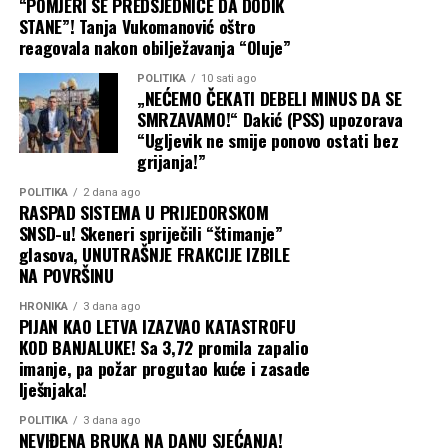
“POMJERI SE PREDSJEDNIČE DA DODIK
STANE”! Tanja Vukomanović oštro
reagovala nakon obilježavanja “Oluje”
POLITIKA
10 sati ago
„NEĆEMO ČEKATI DEBELI MINUS DA SE
SMRZAVAMO!“ Dakić (PSS) upozorava
“Ugljevik ne smije ponovo ostati bez
grijanja!”
POLITIKA
2 dana ago
RASPAD SISTEMA U PRIJEDORSKOM
SNSD-u! Skeneri spriječili “štimanje”
glasova, UNUTRAŠNJE FRAKCIJE IZBILE
NA POVRŠINU
HRONIKA
3 dana ago
PIJAN KAO LETVA IZAZVAO KATASTROFU
KOD BANJALUKE! Sa 3,72 promila zapalio
imanje, pa požar progutao kuće i zasade
lješnjaka!
POLITIKA
3 dana ago
NEVIĐENA BRUKA NA DANU SJEĆANJA!