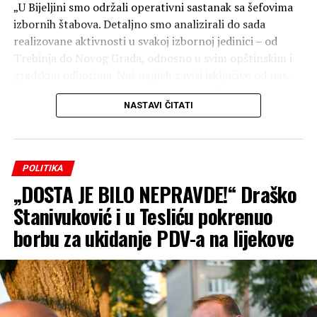
„U Bijeljini smo održali operativni sastanak sa šefovima
izbornih štabova. Detaljno smo analizirali do sada
realizovane aktivnosti u svakoj izbornoj jedinici – od
Trebinja do Novog Grada, odnosno u svim opštinskim i
gradskim odborima. Naš uspjeh zavisi isključivo od nas,
naše organizacije, posvećenosti i truda. Zato
NASTAVI ČITATI
nastavljamo još snažnije, odgovornije i predanije, jer
samo ozbiljnim radom i prisustvom na terenu možemo
ostvariti rezultat. Radimo, ne stajemo!“ — poručio je
Drinić.
POLITIKA
„DOSTA JE BILO NEPRAVDE!“ Draško
Reproduktor
videozapisa
Stanivuković i u Tesliću pokrenuo
borbu za ukidanje PDV-a na lijekove