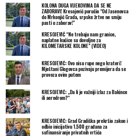
KOLONA DUGA VIJEKOVIMA DA SE NE
ZABORAVI! Kresojević poručio “Od Jasenovca
do Mrkonjić Grada, srpske žrtve ne smiju
pasti u zaborav!”
KRESOJEVIĆ “Ne trebaju nam granice,
naplatne kućice su dovoljne za
KILOMETARSKE KOLONE” (VIDEO)
KRESOJEVIĆ: Ovo nisu rupe nego krateri!
Mještani Glogovca pozivaju premijera da se
provoza ovim putem
KRESOJEVIĆ: „Da li je važniji izlaz za Bakince
ili aerodrom?“
KRESOJEVIĆ: Grad Gradiška prekršio zakon i
odbio inicijativu 1.500 građana za
sufinansiranje privatnih vrtića