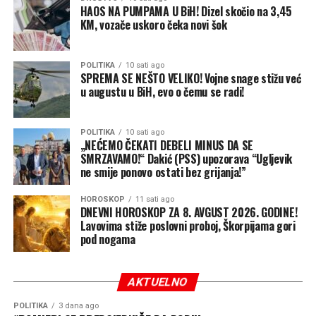
HAOS NA PUMPAMA U BiH! Dizel skočio na 3,45
KM, vozače uskoro čeka novi šok
POLITIKA
10 sati ago
SPREMA SE NEŠTO VELIKO! Vojne snage stižu već
u augustu u BiH, evo o čemu se radi!
POLITIKA
10 sati ago
„NEĆEMO ČEKATI DEBELI MINUS DA SE
SMRZAVAMO!“ Dakić (PSS) upozorava “Ugljevik
ne smije ponovo ostati bez grijanja!”
HOROSKOP
11 sati ago
DNEVNI HOROSKOP ZA 8. AVGUST 2026. GODINE!
Lavovima stiže poslovni proboj, Škorpijama gori
pod nogama
AKTUELNO
POLITIKA
3 dana ago