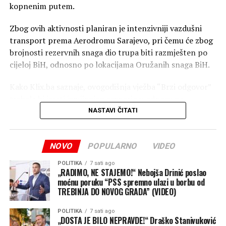
kopnenim putem.
Zbog ovih aktivnosti planiran je intenzivniji vazdušni
transport prema Aerodromu Sarajevo, pri čemu će zbog
brojnosti rezervnih snaga dio trupa biti razmješten po
cijeloj BiH, odnosno po lokacijama Oružanih snaga BiH.
Kako Klix.ba saznaje, ovogodišnja vježba “Brzi odgovor”
trebala bi imati izmijenjen scenario u odnosu na
prethodne, zbog čega se očekuje dolazak padobranskih
NASTAVI ČITATI
jedinica iz Italije.
Iz EUFOR-a uvjeravaju da se intenzivniji vojni saobraćaj
NOVO
POPULARNO
VIDEO
odnosi na pripremne aktivnosti za realizaciju ove vježbe
POLITIKA
7 sati ago
kojom se operativna sposobnost snaga iz sastava
„RADIMO, NE STAJEMO!“ Nebojša Drinić poslao
Multinacionalnog bataljona diže na novi nivo.
moćnu poruku “PSS spremno ulazi u borbu od
TREBINJA DO NOVOG GRADA” (VIDEO)
Vježba će se odvijati na više lokacija uz logističku
POLITIKA
7 sati ago
podršku Oružanih snaga BiH, čime se dodatno potvrđuje
„DOSTA JE BILO NEPRAVDE!“ Draško Stanivuković