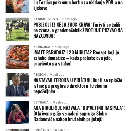
partnerski odnos i podrška institucijama BiH.
i u Tesliću pokrenuo borbu za ukidanje PDV-a na
lijekove
(Klix)
ZANIMLJIVOSTI
8 sati ago
POBJEGLI IZ SELA ZBOG KRAVA! Turisti se žalili
na zvona, a gradonačelnik ŽIVOTINJE POZVAO NA
RAZGOVOR!
KUHINJICA
8 sati ago
IMATE PARADAJZ I 20 MINUTA? Recept koji je
zaludio domaćice – kada probate ovo jelo,
pravićete ga stalno!
REGION
9 sati ago
NASTAVAK TERORA U PRIŠTINI! Kurti se uplašio
istine pa proglasio direktora Telekoma
nepoželjnim
ESTRADA
9 sati ago
ANA NIKOLIĆ JE NAZVALA “KU*VETINO RASPALA”!
Otkriveno gdje se nalazi supruga Slobe
Radanovića nakon brutalnih prijetnji!
DRUŠTVO
10 sati ago