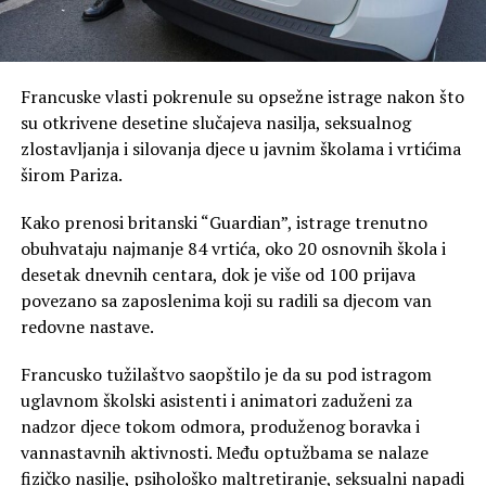
Francuske vlasti pokrenule su opsežne istrage nakon što
su otkrivene desetine slučajeva nasilja, seksualnog
zlostavljanja i silovanja djece u javnim školama i vrtićima
širom Pariza.
Kako prenosi britanski “Guardian”, istrage trenutno
obuhvataju najmanje 84 vrtića, oko 20 osnovnih škola i
desetak dnevnih centara, dok je više od 100 prijava
povezano sa zaposlenima koji su radili sa djecom van
redovne nastave.
Francusko tužilaštvo saopštilo je da su pod istragom
uglavnom školski asistenti i animatori zaduženi za
nadzor djece tokom odmora, produženog boravka i
vannastavnih aktivnosti. Među optužbama se nalaze
fizičko nasilje, psihološko maltretiranje, seksualni napadi