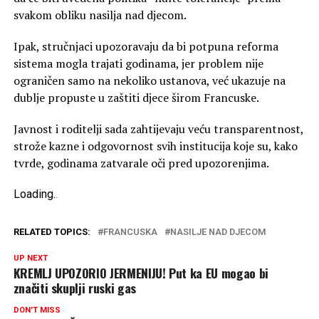
svakom obliku nasilja nad djecom.
Ipak, stručnjaci upozoravaju da bi potpuna reforma
sistema mogla trajati godinama, jer problem nije
ograničen samo na nekoliko ustanova, već ukazuje na
dublje propuste u zaštiti djece širom Francuske.
Javnost i roditelji sada zahtijevaju veću transparentnost,
strože kazne i odgovornost svih institucija koje su, kako
tvrde, godinama zatvarale oči pred upozorenjima.
Loading
.
.
.
RELATED TOPICS:
FRANCUSKA
NASILJE NAD DJECOM
UP NEXT
KREMLJ UPOZORIO JERMENIJU! Put ka EU mogao bi
značiti skuplji ruski gas
DON'T MISS