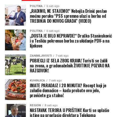
viza.
ishodu pregovora dok oni još traju, ali da će SAD
POLITIKA
6 sati ago
„RADIMO, NE STAJEMO!“ Nebojša Drinić poslao
nastaviti da se oslanja na vojni pritisak, ekonomske mere
Postoje samo veoma uski izuzeci
moćnu poruku “PSS spremno ulazi u borbu od
i diplomatiju kako bi postigle svoje ciljeve.
TREBINJA DO NOVOG GRADA” (VIDEO)
Pravo na državljanstvo po rođenju nije apsolutno, ali su
“Mi smo nekako usred igre i i ljudi pokušavaju da
izuzeci veoma ograničeni.
POLITIKA
6 sati ago
predvide kako će se ona odvijati. Mogu da vam kažem da
„DOSTA JE BILO NEPRAVDE!“ Draško Stanivuković
i u Tesliću pokrenuo borbu za ukidanje PDV-a na
Američka pravna tradicija dugo priznaje, između ostalog,
će to ići na način dobar po SAD”, rekao je on.
lijekove
izuzetke povezane sa djecom stranih diplomata, a sudska
(Tanjug)
praksa poznaje i istorijski izuzetak koji se odnosi na djecu
ZANIMLJIVOSTI
7 sati ago
POBJEGLI IZ SELA ZBOG KRAVA! Turisti se žalili
neprijateljskih snaga tokom neprijateljske okupacije.
na zvona, a gradonačelnik ŽIVOTINJE POZVAO NA
RAZGOVOR!
Upravo na postojeće izuzetke Trampova administracija
pokušava da se osloni novim, znatno užim pristupom.
KUHINJICA
7 sati ago
Jedna od uredbi odnosi se, između ostalog, na određene
IMATE PARADAJZ I 20 MINUTA? Recept koji je
zaludio domaćice – kada probate ovo jelo,
osobe koje administracija svrstava u kategoriju
pravićete ga stalno!
“neprijateljskih stranaca”, kao i na druge specifične
kategorije, prenosi CNN.
REGION
8 sati ago
NASTAVAK TERORA U PRIŠTINI! Kurti se uplašio
Konzervativne sudije bile podijeljene
istine pa proglasio direktora Telekoma