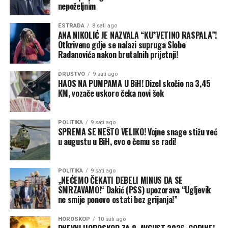
nepoželjnim
Iako je Tramp izgubio slučaj rezultatom 6:3, odluka je
ESTRADA
8 sati ago
pokazala ozbiljne razlike među konzervativnim sudijama
ANA NIKOLIĆ JE NAZVALA “KU*VETINO RASPALA”!
Vrhovnog suda.
Otkriveno gdje se nalazi supruga Slobe
Radanovića nakon brutalnih prijetnji!
Sudije Klarens Tomas (Clarence Thomas), Semjuel Alito
DRUŠTVO
9 sati ago
(Samuel Alito) i Nil Gorsuč (Neil Gorsuch) nisu se složile
HAOS NA PUMPAMA U BiH! Dizel skočio na 3,45
sa većinom. Tomas i Gorsuč posebno su osporavali
KM, vozače uskoro čeka novi šok
tumačenje prema kojem 14. amandman tako široko štiti
državljanstvo djece stranaca rođene u SAD.
POLITIKA
9 sati ago
SPREMA SE NEŠTO VELIKO! Vojne snage stižu već
Kavano je, s druge strane, glasao da Trampova uredba
u augustu u BiH, evo o čemu se radi!
ne može opstati, ali je svoj zaključak zasnovao na
saveznom zakonu, a ne na istom ustavnom obrazloženju
kao petočlana većina.
POLITIKA
9 sati ago
„NEĆEMO ČEKATI DEBELI MINUS DA SE
SMRZAVAMO!“ Dakić (PSS) upozorava “Ugljevik
Nova pravna bitka na pomolu
ne smije ponovo ostati bez grijanja!”
Nove uredbe su pažljivije ograničene od Trampovog
HOROSKOP
10 sati ago