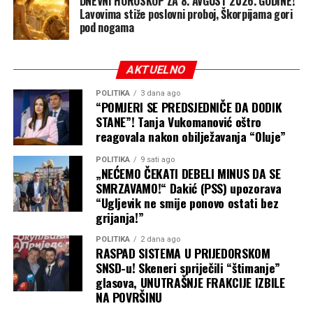
DNEVNI HOROSKOP ZA 8. AVGUST 2026. GODINE!
prethodnog pokušaja, ali to ne znači da će izbjeći sudske
Lavovima stiže poslovni proboj, Škorpijama gori
sporove.
pod nogama
Administracija sada pokušava da se kreće unutar uskih
izuzetaka koje američko pravo već priznaje i da
AKTUELNO
istovremeno pooštri mjere protiv “turizma radi
POLITIKA
3 dana ago
porođaja”.
“POMJERI SE PREDSJEDNIČE DA DODIK
STANE”! Tanja Vukomanović oštro
Axios navodi da se očekuju novi pravni izazovi, dok će
reagovala nakon obilježavanja “Oluje”
ključno pitanje biti da li Trampove uredbe samo
POLITIKA
9 sati ago
sprovode postojeća ograničenja ili pokušavaju da ih
„NEĆEMO ČEKATI DEBELI MINUS DA SE
prošire mimo granica koje je Vrhovni sud upravo
SMRZAVAMO!“ Dakić (PSS) upozorava
postavio.
“Ugljevik ne smije ponovo ostati bez
grijanja!”
POLITIKA
2 dana ago
RASPAD SISTEMA U PRIJEDORSKOM
SNSD-u! Skeneri spriječili “štimanje”
glasova, UNUTRAŠNJE FRAKCIJE IZBILE
NA POVRŠINU