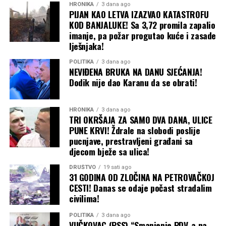
HRONIKA
3 dana ago
PIJAN KAO LETVA IZAZVAO KATASTROFU
KOD BANJALUKE! Sa 3,72 promila zapalio
imanje, pa požar progutao kuće i zasade
lješnjaka!
POLITIKA
3 dana ago
NEVIĐENA BRUKA NA DANU SJEĆANJA!
Dodik nije dao Karanu da se obrati!
HRONIKA
3 dana ago
TRI OKRŠAJA ZA SAMO DVA DANA, ULICE
PUNE KRVI! Ždrale na slobodi poslije
pucnjave, prestravljeni građani sa
djecom bježe sa ulica!
DRUŠTVO
19 sati ago
31 GODINA OD ZLOČINA NA PETROVAČKOJ
CESTI! Danas se odaje počast stradalim
civilima!
POLITIKA
3 dana ago
VUČKOVAC (PSS) “Smanjenje PDV-a na