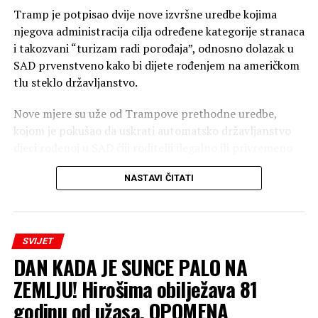
Tramp je potpisao dvije nove izvršne uredbe kojima
njegova administracija cilja određene kategorije stranaca
i takozvani “turizam radi porođaja”, odnosno dolazak u
SAD prvenstveno kako bi dijete rođenjem na američkom
tlu steklo državljanstvo.
Nove mjere su uže od Trampove prethodne uredbe,
kojom je pokušao da uskrati automatsko državljanstvo
djeci rođenoj u SAD čiji roditelji ilegalno ili privremeno
borave u zemlji. Vrhovni sud je 30. juna odbacio tu
NASTAVI ČITATI
uredbu i potvrdio da djeca rođena u SAD roditeljima koji
ilegalno ili privremeno borave u zemlji imaju
državljanstvo po rođenju. Odluka je donesena
rezultatom 6:3, pri čemu je pet sudija zaključilo da to
SVIJET
pravo garantuje 14. amandman, dok je sudija Bret
DAN KADA JE SUNCE PALO NA
Kavano (Brett Kavanaugh) do istog ishoda došao na
ZEMLJU! Hirošima obilježava 81
osnovu saveznog zakona.
godinu od užasa, OPOMENA
Tramp: “Veoma nesrećna odluka”