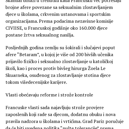
Skandal dolazi u trenutku kada Francusku već potresaju
brojne afere povezane sa seksualnim zlostavljanjem
djece u školama, crkvenim ustanovama i sportskim
organizacijama. Prema podacima nezavisne komisije
CIVIISE, u Francuskoj godišnje oko 160.000 djece
postane žrtva seksualnog nasilja.
Posljednjih godina zemlju su šokirali i slučajevi poput
afere “Betaram”, u kojoj je više od 200 bivših učenika
prijavilo fizičko i seksualno zlostavljanje u katoličkoj
školi, kao i proces protiv bivšeg hirurga Žoela Le
Skuarneka, osuđenog za zlostavljanje stotina djece
tokom višedecenijske karijere.
Vlasti obećavaju reforme i strože kontrole
Francuske vlasti sada najavljuju strože provjere
zaposlenih koji rade sa djecom, dodatnu obuku i nova
pravila nadzora u školama i vrtićima. Grad Pariz poručuje
da će biti uvedena politika “nulte tolerancije” prema