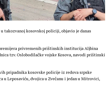
 u takozvanoj kosovskoj policiji, objavio je danas
premijera privremenih prištinskih institucija Aljbina
dnica tzv. Oslobodilačke vojske Kosova, navodi prištinski
vih pripadnika kosovske policije iz redova srpske
ca u Leposaviću, dvojica u Zvečanu i jedan u Mitrovici,