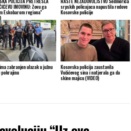
SKA POLICIJA PRETRESLA
RASTE NEZADOVOLJSTVO Sedmorica
IĆEVU IMOVINU: Zovu ga
srpskih policajaca napustila redove
m Eskobarom regiona”
Kosovske policije
)
ima zabranjen ulazak u južnu
Kosovska policija zaustavila
 pokrajinu
Vučićevog sina i natjerala ga da
skine majicu (VIDEO)
revoluciju “Uz ove