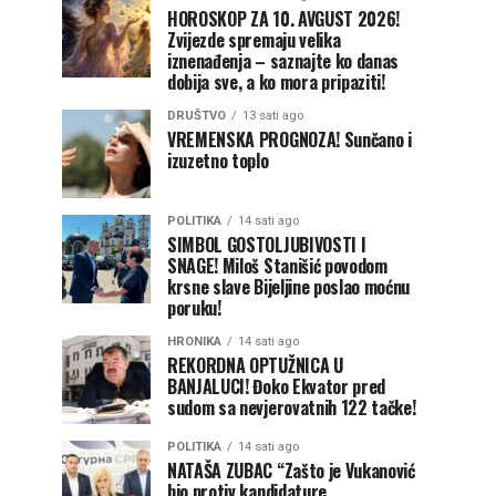
HOROSKOP ZA 10. AVGUST 2026!
Zvijezde spremaju velika
iznenađenja – saznajte ko danas
dobija sve, a ko mora pripaziti!
DRUŠTVO
13 sati ago
VREMENSKA PROGNOZA! Sunčano i
izuzetno toplo
POLITIKA
14 sati ago
SIMBOL GOSTOLJUBIVOSTI I
SNAGE! Miloš Stanišić povodom
krsne slave Bijeljine poslao moćnu
poruku!
HRONIKA
14 sati ago
REKORDNA OPTUŽNICA U
BANJALUCI! Đoko Ekvator pred
sudom sa nevjerovatnih 122 tačke!
POLITIKA
14 sati ago
NATAŠA ZUBAC “Zašto je Vukanović
bio protiv kandidature