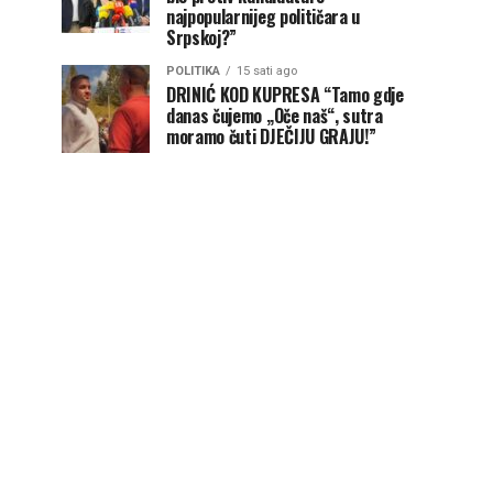
najpopularnijeg političara u
Srpskoj?”
POLITIKA
15 sati ago
DRINIĆ KOD KUPRESA “Tamo gdje
danas čujemo „Oče naš“, sutra
moramo čuti DJEČIJU GRAJU!”