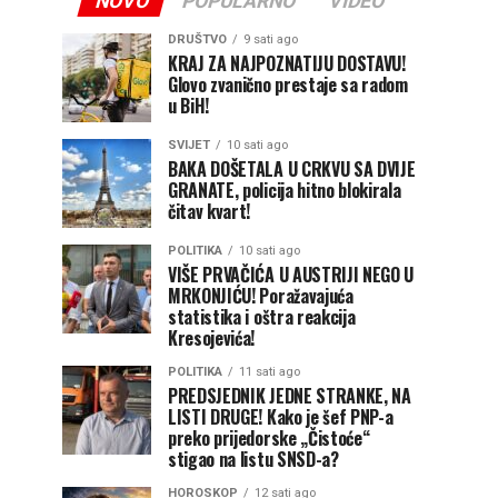
NOVO
POPULARNO
VIDEO
DRUŠTVO
9 sati ago
KRAJ ZA NAJPOZNATIJU DOSTAVU!
Glovo zvanično prestaje sa radom
u BiH!
SVIJET
10 sati ago
BAKA DOŠETALA U CRKVU SA DVIJE
GRANATE, policija hitno blokirala
čitav kvart!
POLITIKA
10 sati ago
VIŠE PRVAČIĆA U AUSTRIJI NEGO U
MRKONJIĆU! Poražavajuća
statistika i oštra reakcija
Kresojevića!
POLITIKA
11 sati ago
PREDSJEDNIK JEDNE STRANKE, NA
LISTI DRUGE! Kako je šef PNP-a
preko prijedorske „Čistoće“
stigao na listu SNSD-a?
HOROSKOP
12 sati ago