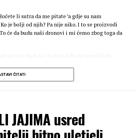
Hoćete li sutra da me pitate ’a gdje su nam
je bolji od njih? Pa nije niko. I to se proizvodi
. To će da budu naši dronovi i mi ćemo zbog toga da
ji ne žele da čuju i koji ne žele da razmišljaju.
za pravljenje dronova veoma dobar za Srbiju jer,
STAVI ČITATI
dronova na svijetu i naveo da ga politički
šta drugo da kažu protiv njega.
im neke od kompanija sa najboljim dronovima na
ko misli da to treba da radimo samo sa nekim ko se
LI JAJIMA usred
ivot i politika nisu izbor između lijepih i divnih
nje teških odluka, a lakih odluka nema. Da ima lakih
telji hitno uletjeli
e Vučić.