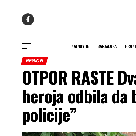
NAJNOVIJE
BANJALUKA
HRONI
REGION
OTPOR RASTE Dva 
heroja odbila da
policije”