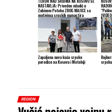
TEROR NAD SRBIMA NA KOSOVU SE
KOSOV
NASTAVLJA: Priveden mladić u
RADOIČ
Zubinom Potoku ZBOG MAJICE sa
“Pablo
motivima srpskih manastira
(VIDEO
Zapaljena nova kuća srpske
Bajker
porodice na Kosovu i Metohiji
srpsku
REGION
Vučić najavio vojnu 