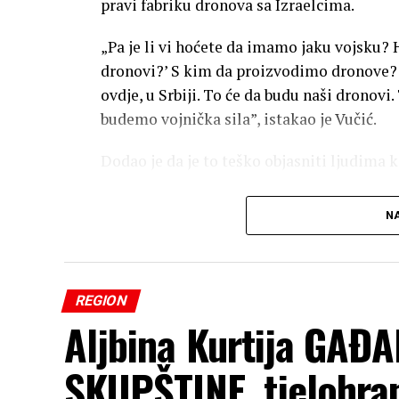
pravi fabriku dronova sa Izraelcima.
„Pa je li vi hoćete da imamo jaku vojsku? 
dronovi?’ S kim da proizvodimo dronove? Ko 
ovdje, u Srbiji. To će da budu naši dronovi
budemo vojnička sila”, istakao je Vučić.
Dodao je da je to teško objasniti ljudima ko
Vučić je istakao da je posao sa Izraelcima 
NA
kako je naveo, oni prave neke od najboljih 
protivnici kritikuju zbog toga jer nemaju 
„Hoćete da se pravdam ljudima što dovod
REGION
svijetu i još treba da se pravdam nekome 
Aljbina Kurtija GAĐA
njemu sviđa. Ne mora da mi se sviđa niko, ž
stvari, već je to izbor između teških i ma
SKUPŠTINE, tjelohrani
odluka, svako bi to mogao da radi”, rekao j