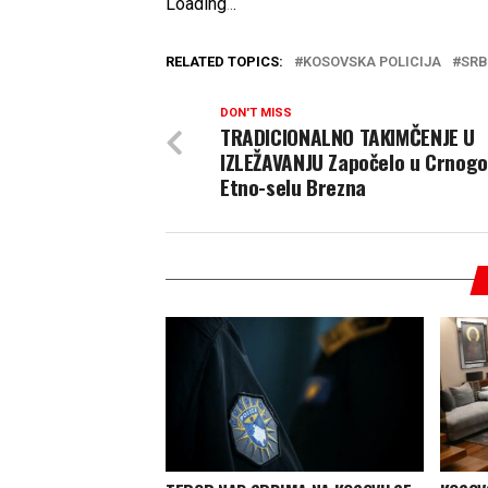
Loading
.
.
.
RELATED TOPICS:
KOSOVSKA POLICIJA
SRB
DON'T MISS
TRADICIONALNO TAKIMČENJE U
IZLEŽAVANJU Započelo u Crnog
Etno-selu Brezna