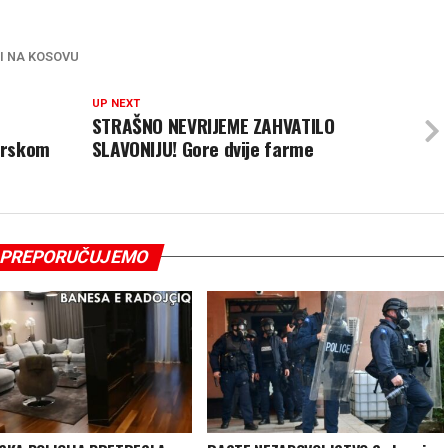
I NA KOSOVU
UP NEXT
STRAŠNO NEVRIJEME ZAHVATILO
orskom
SLAVONIJU! Gore dvije farme
PREPORUČUJEMO