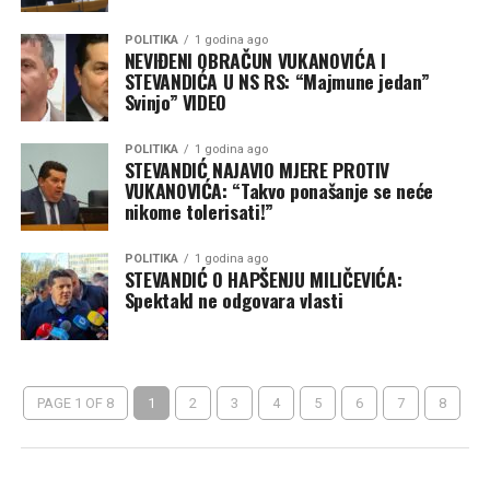
POLITIKA
1 godina ago
NEVIĐENI OBRAČUN VUKANOVIĆA I
STEVANDIĆA U NS RS: “Majmune jedan”
Svinjo” VIDEO
POLITIKA
1 godina ago
STEVANDIĆ NAJAVIO MJERE PROTIV
VUKANOVIĆA: “Takvo ponašanje se neće
nikome tolerisati!”
POLITIKA
1 godina ago
STEVANDIĆ O HAPŠENJU MILIČEVIĆA:
Spektakl ne odgovara vlasti
PAGE 1 OF 8
1
2
3
4
5
6
7
8