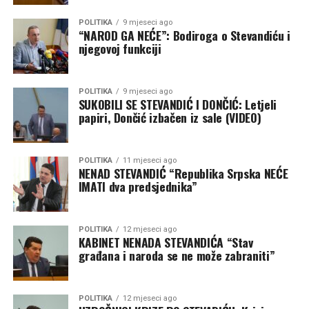
POLITIKA
9 mjeseci ago
“NAROD GA NEĆE”: Bodiroga o Stevandiću i
njegovoj funkciji
POLITIKA
9 mjeseci ago
SUKOBILI SE STEVANDIĆ I DONČIĆ: Letjeli
papiri, Dončić izbačen iz sale (VIDEO)
POLITIKA
11 mjeseci ago
NENAD STEVANDIĆ “Republika Srpska NEĆE
IMATI dva predsjednika”
POLITIKA
12 mjeseci ago
KABINET NENADA STEVANDIĆA “Stav
građana i naroda se ne može zabraniti”
POLITIKA
12 mjeseci ago