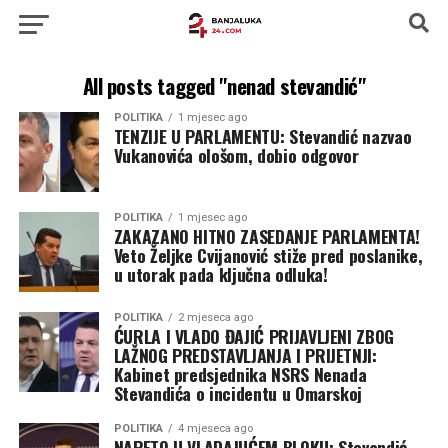
All posts tagged "nenad stevandić"
POLITIKA
1 mjesec ago
TENZIJE U PARLAMENTU: Stevandić nazvao
Vukanovića ološom, dobio odgovor
POLITIKA
1 mjesec ago
ZAKAZANO HITNO ZASEDANJE PARLAMENTA!
Veto Željke Cvijanović stiže pred poslanike,
u utorak pada ključna odluka!
POLITIKA
2 mjeseca ago
ĆURLA I VLADO ĐAJIĆ PRIJAVLJENI ZBOG
LAŽNOG PREDSTAVLJANJA I PRIJETNJI:
Kabinet predsjednika NSRS Nenada
Stevandića o incidentu u Omarskoj
POLITIKA
4 mjeseca ago
NAPETO U VLADAJUĆEM BLOKU: Stevandić