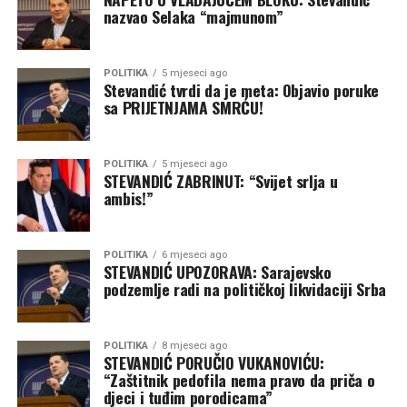
nazvao Selaka “majmunom”
POLITIKA
5 mjeseci ago
Stevandić tvrdi da je meta: Objavio poruke
sa PRIJETNJAMA SMRĆU!
POLITIKA
5 mjeseci ago
STEVANDIĆ ZABRINUT: “Svijet srlja u
ambis!”
POLITIKA
6 mjeseci ago
STEVANDIĆ UPOZORAVA: Sarajevsko
podzemlje radi na političkoj likvidaciji Srba
POLITIKA
8 mjeseci ago
STEVANDIĆ PORUČIO VUKANOVIĆU:
“Zaštitnik pedofila nema pravo da priča o
djeci i tuđim porodicama”