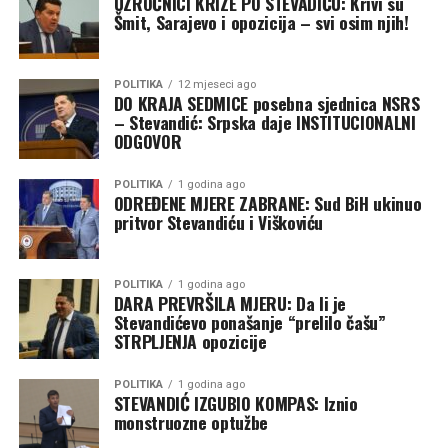
UZROČNICI KRIZE PO STEVADIĆU: Krivi su
Šmit, Sarajevo i opozicija – svi osim njih!
POLITIKA
12 mjeseci ago
DO KRAJA SEDMICE posebna sjednica NSRS
– Stevandić: Srpska daje INSTITUCIONALNI
ODGOVOR
POLITIKA
1 godina ago
ODREĐENE MJERE ZABRANE: Sud BiH ukinuo
pritvor Stevandiću i Viškoviću
POLITIKA
1 godina ago
DARA PREVRŠILA MJERU: Da li je
Stevandićevo ponašanje “prelilo čašu”
STRPLJENJA opozicije
POLITIKA
1 godina ago
STEVANDIĆ IZGUBIO KOMPAS: Iznio
monstruozne optužbe