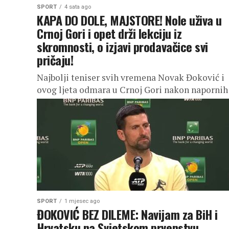
SPORT
4 sata ago
KAPA DO DOLE, MAJSTORE! Nole uživa u
Crnoj Gori i opet drži lekciju iz
skromnosti, o izjavi prodavačice svi
pričaju!
Najbolji teniser svih vremena Novak Đoković i
ovog ljeta odmara u Crnoj Gori nakon napornih
sportskih i medijskih obaveza. Iako je svjetska
zvezda, Nole je još...
SPORT
1 mjesec ago
ĐOKOVIĆ BEZ DILEME: Navijam za BiH i
Hrvatsku na Svjetskom prvenstvu