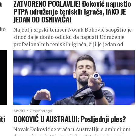
a
ZATVORENO POGLAVLJE! Đoković napustio
PTPA udruženje teniskih igrača, IAKO JE
JEDAN OD OSNIVAČA!
iko
Najbolji srpski teniser Novak Đoković saopštio je
sinoć da je donio odluku da napusti Udruženje
profesionalnih teniskih igrača, čiji je jedan od
osnivača. On je na...
SPORT
7 mjeseci ago
ti
ĐOKOVIĆ U AUSTRALIJI: Posljednji ples?
Novak Đoković se vraća u Australiju s ambicijom