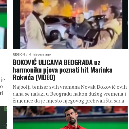
REGION
4 mjeseca ago
ĐOKOVIĆ ULICAMA BEOGRADA uz
harmoniku pjeva poznati hit Marinka
Rokvića (VIDEO)
 je
no
Najbolji teniser svih vremena Novak Đoković ovih
ti
dana se nalazi u Beogradu nakon dužeg vremena i
činjenice da je mjesto njegovog prebivališta sada
Atina. Srpski teniser...