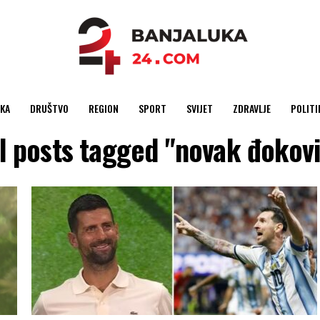
KA
DRUŠTVO
REGION
SPORT
SVIJET
ZDRAVLJE
POLITI
l posts tagged "novak đokov