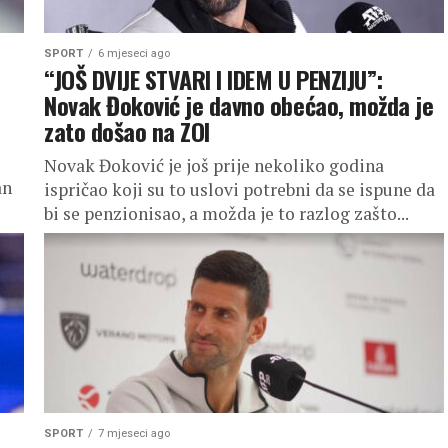
SPORT
6 mjeseci ago
“JOŠ DVIJE STVARI I IDEM U PENZIJU”:
Novak Đoković je davno obećao, možda je
zato došao na ZOI
Novak Đoković je još prije nekoliko godina
an
ispričao koji su to uslovi potrebni da se ispune da
bi se penzionisao, a možda je to razlog zašto...
SPORT
7 mjeseci ago