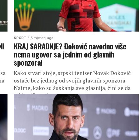
SPORT
5 mjeseci ago
NI
KRAJ SARADNJE? Đoković navodno više
nema ugovor sa jednim od glavnih
sponzora!
 sa
Kako stvari stoje, srpski teniser Novak Đoković
ma
ostaće bez jednog od svojih glavnih sponzora.
Naime, kako su šuškanja sve glasnija, čini se da
Srbin više neće...