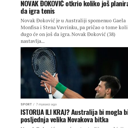
NOVAK ĐOKOVIĆ otkrio koliko još planir
da igra tenis
Novak Đoković je u Australiji spomenuo Gaela
Monfisa i Stena Vavrinku, pa pričao o tome kol
dugo će on još da igra. Novak Đoković (38)
nastavlja...
SPORT
7 mjeseci ago
ISTORIJA ILI KRAJ? Australija bi mogla bi
posljednja velika Novakova bitka