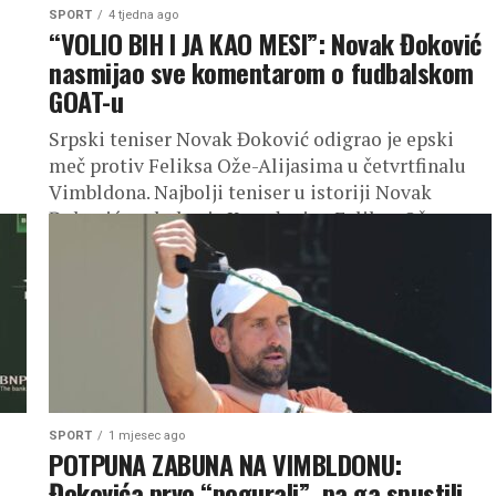
SPORT
4 tjedna ago
“VOLIO BIH I JA KAO MESI”: Novak Đoković
nasmijao sve komentarom o fudbalskom
GOAT-u
Srpski teniser Novak Đoković odigrao je epski
meč protiv Feliksa Ože-Alijasima u četvrtfinalu
Vimbldona. Najbolji teniser u istoriji Novak
Đoković savladao je Kanađanina Feliksa Ože-
Alijasima posle više od pet sati...
SPORT
1 mjesec ago
POTPUNA ZABUNA NA VIMBLDONU:
Đokovića prvo “pogurali”, pa ga spustili