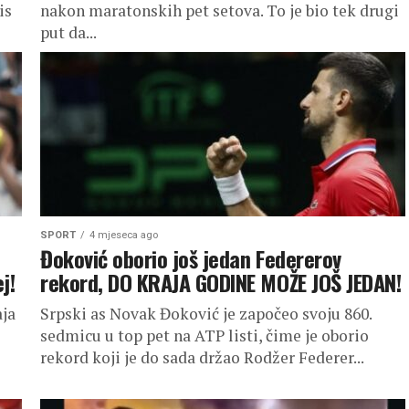
is
nakon maratonskih pet setova. To je bio tek drugi
put da...
SPORT
4 mjeseca ago
Đoković oborio još jedan Federerov
j!
rekord, DO KRAJA GODINE MOŽE JOŠ JEDAN!
aja
Srpski as Novak Đoković je započeo svoju 860.
sedmicu u top pet na ATP listi, čime je oborio
rekord koji je do sada držao Rodžer Federer...