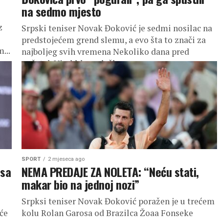
na sedmo mjesto
z
Srpski teniser Novak Đoković je sedmi nosilac na
predstojećem grend slemu, a evo šta to znači za
...
najboljeg svih vremena Nekoliko dana pred
početak Vimbldona došlo...
SPORT
2 mjeseca ago
 sa
NEMA PREDAJE ZA NOLETA: “Neću stati,
makar bio na jednoj nozi”
Srpksi teniser Novak Đoković poražen je u trećem
će
kolu Rolan Garosa od Brazilca Žoaa Fonseke