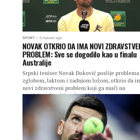
SPORT
5 mjeseci ago
NOVAK OTKRIO DA IMA NOVI ZDRAVSTVE
PROBLEM: Sve se dogodilo kao u finalu
Australije
Srpski teniser Novak Đoković poslije problema
zglobom, laktom i zadnjom ložom, otkrio da i
novi zdravstveni problem koji ga muči na
turnirima. Srpski teniser Novak...