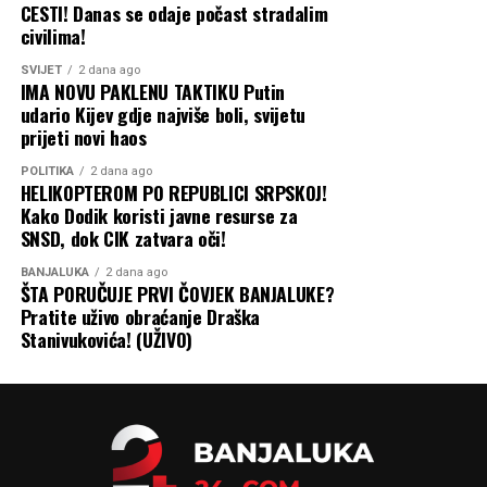
CESTI! Danas se odaje počast stradalim
civilima!
Prema njegovim riječima, Jelena Borovinić Bojović je
ranije željela da Podgoricu uvede u prinudnu upravu, da
SVIJET
2 dana ago
bi potom dobila mjesto potpredsjednice Vlade, dok je
IMA NOVU PAKLENU TAKTIKU Putin
udario Kijev gdje najviše boli, svijetu
gradonačelnik Podgorice Saša Mujović ostao na funkciji.
prijeti novi haos
Knežević je podsjetio i da se ranije tvrdilo da će DNP
smijeniti Mujovića.
POLITIKA
2 dana ago
HELIKOPTEROM PO REPUBLICI SRPSKOJ!
Kako Dodik koristi javne resurse za
On je ustavne promjene doveo u vezu sa
SNSD, dok CIK zatvara oči!
rekonstrukcijom Vlade i ocijenio da su one dogovorene
sa Demokratskom partijom socijalista uz učešće šefa
BANJALUKA
2 dana ago
ŠTA PORUČUJE PRVI ČOVJEK BANJALUKE?
Delegacije EU u Crnoj Gori Johana Satlera.
Pratite uživo obraćanje Draška
Stanivukovića! (UŽIVO)
„Ustavne promjene su bile uslov da dođe do
rekonstrukcije Vlade, a onda su dogovorene sa DPS-om
uz Satlera. Što znači da sam bio u pravu“, kazao je
Knežević.
Dodao je da su rekonstrukcija i takozvani premijerski sat