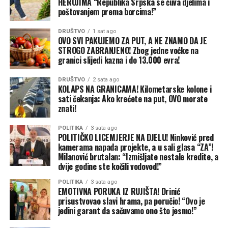
HEROJIMA “Republika Srpska se čuva djelima i
„Moj patrijarh je Porfirije, on je moj vrhovni poglavar.
poštovanjem prema borcima!”
Poštujem sve episkope SPC, ali on je moj patrijarh. Tako
će biti dok on bude živ i dok ja budem živ“, rekao je
DRUŠTVO
1 sat ago
OVO SVI PAKUJEMO ZA PUT, A NE ZNAMO DA JE
Knežević.
STROGO ZABRANJENO! Zbog jedne voćke na
granici slijedi kazna i do 13.000 evra!
Navodeći da sebe ne smatra „velikim vjernikom“, lider
DNP-a je istakao da je uvijek bio spreman da brani
DRUŠTVO
2 sata ago
Srpsku pravoslavnu crkvu, za razliku, kako je ocijenio, od
KOLAPS NA GRANICAMA! Kilometarske kolone i
sati čekanja: Ako krećete na put, OVO morate
onih koji sada „kalkulišu“ oko crkvenih pitanja.
znati!
Dokument koji ruši Spajića
POLITIKA
3 sata ago
POLITIČKO LICEMJERJE NA DJELU! Ninković pred
Govoreći o političkim prilikama u Crnoj Gori, Knežević je
kamerama napada projekte, a u sali glasa “ZA”!
Milanović brutalan: “Izmišljate nestale kredite, a
najavio da će u narednih 15 do 20 dana objaviti
dvije godine ste kočili vodovod!”
dokument poslije kojeg će se, kako tvrdi, postaviti
pitanje da li Milojko Spajić može da ostane na funkciji
POLITIKA
3 sata ago
EMOTIVNA PORUKA IZ RUJIŠTA! Drinić
premijera.
prisustvovao slavi hrama, pa poručio! “Ovo je
jedini garant da sačuvamo ono što jesmo!”
On nije otkrio sadržaj dokumenta, ali je rekao da pažljivo