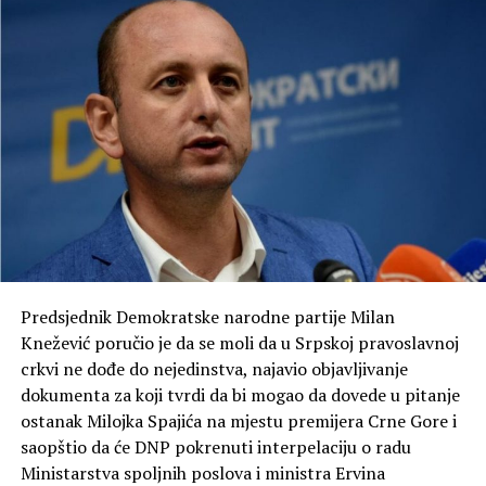
mjesta. “Sve ove godine sam u javnim nastupima imao
isti stav o ponašanju postojeće administracije, a ni u
poslednjim nastupima nisam izneo ništa novo sem
nespornih činjenica”, naveoo je Lučić za Tanjug.
On je najavio da će se svim pravnim sredstvima boriti
protiv odluke Prištine i izrazio nadu da će ona biti brzo
povučena.
Predsjednik Demokratske narodne partije Milan
Knežević poručio je da se moli da u Srpskoj pravoslavnoj
crkvi ne dođe do nejedinstva, najavio objavljivanje
dokumenta za koji tvrdi da bi mogao da dovede u pitanje
ostanak Milojka Spajića na mjestu premijera Crne Gore i
saopštio da će DNP pokrenuti interpelaciju o radu
Ministarstva spoljnih poslova i ministra Ervina