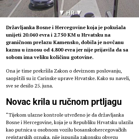
Državljanka Bosne i Hercegovine koja je pokušala
unijeti 20.040 evra i 2.750 KM u Hrvatsku na
graničnom prelazu Kamensko, dobila je novčanu
kaznu u iznosu od 4.800 evra jer nije prijavila da sa
sobom ima veliku količinu gotovine.
Ona je time prekršila Zakon o deviznom poslovanju,
saopštili su iz Carinske uprave Hrvatske. Kako su naveli,
sve se desilo 25. juna.
Novac krila u ručnom prtljagu
“Tijekom ulazne kontrole utvrđeno je da državljanka
Bosne i Hercegovine, koja je u Republiku Hrvatsku ulazila
kao putnica u osobnom vozilu bosanskohercegovačkih
registarskih oznaka, nije ispunila zakonsku obvezu