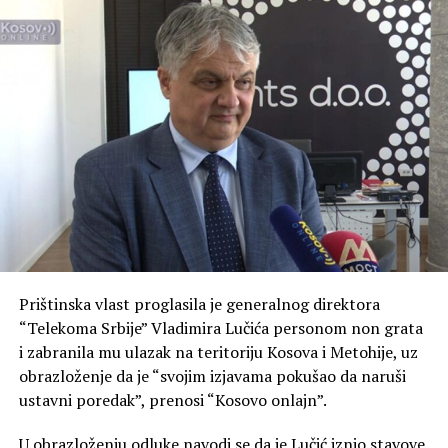
Prištinska vlast proglasila je generalnog direktora
“Telekoma Srbije” Vladimira Lučića personom non grata
i zabranila mu ulazak na teritoriju Kosova i Metohije, uz
obrazloženje da je “svojim izjavama pokušao da naruši
ustavni poredak”, prenosi “Kosovo onlajn”.
U obrazloženju odluke navodi se da je Lučić iznio stavove