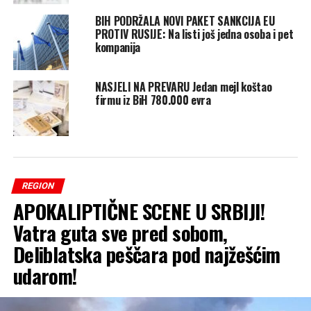
BIH PODRŽALA NOVI PAKET SANKCIJA EU
PROTIV RUSIJE: Na listi još jedna osoba i pet
kompanija
NASJELI NA PREVARU Jedan mejl koštao
firmu iz BiH 780.000 evra
REGION
APOKALIPTIČNE SCENE U SRBIJI!
Vatra guta sve pred sobom,
Deliblatska peščara pod najžešćim
udarom!