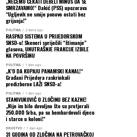
„NEĆEMO ČEKATI DEBELI MINUS DA SE
SMRZAVAMO!“ Dakić (PSS) upozorava
Lider DNP-a tvrdi i da njegova stranka ima podršku
“Ugljevik ne smije ponovo ostati bez
između 13 i 15 odsto birača i da, prema njegovoj
grijanja!”
procjeni, buduću vladu neće biti moguće formirati bez
POLITIKA
2 dana ago
DNP-a.
RASPAD SISTEMA U PRIJEDORSKOM
SNSD-u! Skeneri spriječili “štimanje”
„Oni imaju problem sa mnom i neće me zaustaviti u
glasova, UNUTRAŠNJE FRAKCIJE IZBILE
NA POVRŠINU
iznošenju istine. Mnogi ne mogu da me pogledaju u oči,
postoji strah između onoga što mogu da kažem i onoga
POLITIKA
1 dan ago
što ću već da kažem“, naveo je Knežević.
„K’O DA KOPAJU PANAMSKI KANAL!“
Građani Prijedora raskrinkali
predizborne LAŽI SNSD-a!
On je ocijenio i da je izlazak DNP-a iz vlade otvorio
prostor Spajiću, službama i bivšim partnerima te stranke
POLITIKA
1 dan ago
da pokušaju da politički oslabe DNP, ali tvrdi da u tome
STANIVUKOVIĆ O ZLOČINU BEZ KAZNE!
„Nije im bilo dovoljno što su protjerali
nisu uspjeli.
250.000 Srba, pa su bombardovali djecu
i starce u koloni!“
Posebno se osvrnuo na rekonstrukciju Vlade Crne Gore,
za koju tvrdi da je pripremana bez znanja DNP-a dok se
DRUŠTVO
1 dan ago
on nalazio u Sjedinjenim Američkim Državama.
31 GODINA OD ZLOČINA NA PETROVAČKOJ