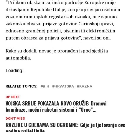
“Prilikom ulaska u carinsko područje Europske unije
državljanin Republike Italije, koji je upravljao osobnim
vozilom rumunjskih registarskih oznaka, nije ispunio
zakonsku obvezu prijave gotovine Carinskoj upravi,
odnosno graničnoj policiji, pisanim ili elektroničkim
putem obrasca za prijavu gotovine”, naveli su oni.
Kako su dodali, novac je pronađen ispod sjedišta
automobila.
Loading
.
.
.
RELATED TOPICS:
BIH
HRVATSKA
KAZNA
UP NEXT
VOJSKA SRBIJE POKAZALA NOVO ORUŽJE: Dronovi-
kamikaze, moćni raketni sistemi i “Orao”…
DON'T MISS
RAZLIKE U CIJENAMA SU OGROMNE: Gdje je ljetovanje ove
godine najjeftinije