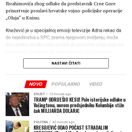
Ibrahimovića zbog odluke da predstavnik Crne Gore
prisustvuje proslavi hrvatske vojno-policijske operacije
„Oluja“ u Kninu.
Knežević je u specijalnoj emisiji televizije Adria rekao da
do nejedinstva u SPC, prema njegovom mišljenju, može
doći jedino ukoliko neko poželi da preuzme ulogu koja mu
ne pripada ili pokuša da jednu eparhiju predstavi kao
posebnu u odnosu na ostale.
NASTAVI ČITATI
„Ja se Bogu molim da ne dođe do nejedinstva Crkve. Do
nejedinstva Crkve može doći jedino ako neko želi da bude
patrijarh umjesto patrijarha i ako neko želi i smatra da
NOVO
POPULARNO
VIDEO
neku od eparhija predstavi posebnom u odnosu na
druge“, kazao je Knežević.
SVIJET
13 minuta ago
TRAMP ODRIJEŠIO KESU! Pale istorijske odluke u
Vašingtonu, novom predsjedniku Kolumbije stiže
On je dodao da ne želi da vjeruje da je takav scenario
čak MILIJARDA DOLARA!
moguć i naglasio da je patrijarh Porfirije za njega vrhovni
poglavar SPC.
POLITIKA
42 minute ago
KRESOJEVIĆ ODAO POČAST STRADALIM