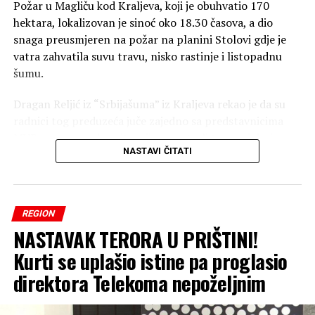
Požar u Magliču kod Kraljeva, koji je obuhvatio 170
hektara, lokalizovan je sinoć oko 18.30 časova, a dio
snaga preusmjeren na požar na planini Stolovi gdje je
vatra zahvatila suvu travu, nisko rastinje i listopadnu
šumu.
Dragan Reljić iz “Srbijašuma” iz Kraljeva rekao je da su
radnici tog preduzeća juče zajedno sa predstavnicima
MUP-a za vanredne situacije osmatrali terene i da će u
NASTAVI ČITATI
toku dana na tom području dejstvovati helikopterska
jedinica.
On je naglasio da je požar iznad mjesta Ušće juče
REGION
lokalizovan i stavljen pod kontrolu, te da je gašenju
NASTAVAK TERORA U PRIŠTINI!
pomogla kiša slabog intenziteta.
Kurti se uplašio istine pa proglasio
– To je, međutim, nedovoljno da bi se taj požar proglasio
direktora Telekoma nepoželjnim
ugašenim. I dalje ostaju na snazi redovna dežurstva 24
časa – rekao je za Reljić za RTS.