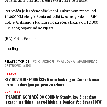
organa da iz vlastitih sredstava uplate te iznose.
Petroviću je izrečeno više kazni u ukupnom iznosu od
11.000 KM zbog kršenja odredbi izbornog zakona BiH,
dok je Aleksandri Pandurević izrečena kazna od 12.000
KM zbog objave lažne vijesti.
(BN) Foto: Fejsbuk
Loading
.
.
.
RELATED TOPICS:
CIK
IZBORI
NASLOVNA
PANDUREVIĆ
PETROVIĆ
SDS
UP NEXT
BEZ DOVOLJNE PODRŠKE: Ramo Isak i Igor Crnadak nisu
prikupili dovoljno potpisa za izbore
DON'T MISS
“PLAMEN” GORI VEĆ 90 GODINA: Stanivuković podržao
izgradnju tribina i razvoj kluba iz Donjeg Vodičeva (FOTO)