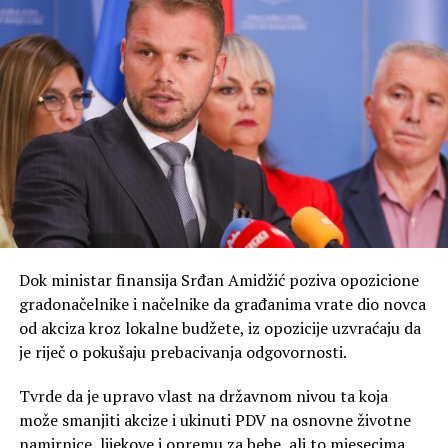
protočne elektrane, na Drini i na Vrbasu, one su
očekivane za ovo doba godine,..dotoci u avgustu su na
minimumu na tim rijekama – rekao je Ivan Koprivica,
izvršni direktor za tehničke poslove MH Elektroprivreda
Republike Srpske, Trebinje.
– Napunili smo solidno akumulaciju “Bileća”, i poslije
toga imamo znatno manje padavina, u januaru 440 litara
po metru kvadratnom, a u ostalih pet mjeseci imamo
287 litara – naveo je Duško Vujović, rukovodilac sektora
za upravljanje proizvodnjom i vodama ZP
Hidroelektrane na Trebišnjici.
Dok ministar finansija Srđan Amidžić poziva opozicione
gradonačelnike i načelnike da građanima vrate dio novca
Trenutni dotoci su minorni u odnosu na potrošnju. Kota
od akciza kroz lokalne budžete, iz opozicije uzvraćaju da
hidroakumulacije “Bileća” je niža jedanaest metara u
je riječ o pokušaju prebacivanja odgovornosti.
odnosu na plan.
Tvrde da je upravo vlast na državnom nivou ta koja
– Ona može da radio još 30, 40 dana, imamo remont
može smanjiti akcize i ukinuti PDV na osnovne životne
Hidroelektrana na Trebišnjici, koji će trajati preko
namirnice, lijekove i opremu za bebe, ali to mjesecima