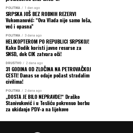
POLITIKA
1 dan ago
SRPSKA JOŠ BEZ ROBNIH REZERVI
Vukomanović: “Ova Vlada nije samo loša,
već i opasna”
POLITIKA
3 dana ago
HELIKOPTEROM PO REPUBLICI SRPSKOJ!
Kako Dodik koristi javne resurse za
SNSD, dok CIK zatvara oči!
DRUŠTVO
2 dana ago
31 GODINA OD ZLOČINA NA PETROVAČKOJ
CESTI! Danas se odaje počast stradalim
civilima!
POLITIKA
2 dana ago
„DOSTA JE BILO NEPRAVDE!“ Draško
Stanivuković i u Tesliću pokrenuo borbu
za ukidanje PDV-a na lijekove