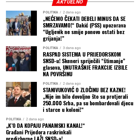
AKTUELNO
POLITIKA
2 dana ago
„NEĆEMO ČEKATI DEBELI MINUS DA SE
SMRZAVAMO!“ Dakić (PSS) upozorava
“Ugljevik ne smije ponovo ostati bez
grijanja!”
POLITIKA
3 dana ago
RASPAD SISTEMA U PRIJEDORSKOM
SNSD-u! Skeneri spriječili “štimanje”
glasova, UNUTRAŠNJE FRAKCIJE IZBILE
NA POVRŠINU
POLITIKA
2 dana ago
STANIVUKOVIĆ O ZLOČINU BEZ KAZNE!
„Nije im bilo dovoljno što su protjerali
250.000 Srba, pa su bombardovali djecu
i starce u koloni!“
POLITIKA
2 dana ago
„K’O DA KOPAJU PANAMSKI KANAL!“
Građani Prijedora raskrinkali
predizborne LAŽI SNSD-a!