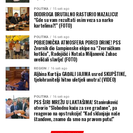
POLITIKA
15 sati ago
BODIROGA BRUTALNO RASTURIO MAZALICU!
“Gde su vam rezultati osim veza sa narko
kartelima?!” (FOTO)
POLITIKA
16 sati ago
POBJEDNIČKA ATMOSFERA PORED DRINE! PSS
Zvornik dio šampionske ekipe na “Zvorničkom
kotliću”, Radojičić i Nataša Miljanović Zubac
uveličali slavlje! (FOTO)
REGION
16 sati ago
Aljbina Kurtija GAĐALI JAJIMA usred SKUPŠTINE,
tjelohranitelji hitno uletjeli unutra! (VIDEO)
POLITIKA
16 sati ago
PSS ŠIRI MREŽU U LAKTAŠIMA! Stanivuković
otvorio “Slobodnu kuću za sve građane”, pa
reagovao na opstrukcije! “Kad sklanjaju naše
štandove, znamo da smo na pravom putu!”