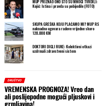
MUP PRIZNAO ONO ŠTO SU MNOGI TVRDILI:
Kojić: Istina i pravda su pobijedile (FOTO)
SKUPA GREŠKA KOJU PLAĆAMO MI? MUP RS
naknadno ugovara radove vrijedne skoro
120.000 KM
DOKTORI DIGLI RUKE: Kolektivni otkazi
uzdrmali zdravstveni sistem
DRUŠTVO
VREMENSKA PROGNOZA! Vreo dan
ali poslijepodne mogući pljuskovi i
grmljavina!