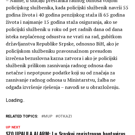
– Naime, u slučaju prestanka radnog odnosa voljom
policijskog službenika, kada policijski službenik navrši 55
godina života i 40 godina penzijskog staža ili 65 godina
života i najmanje 15 godina staža osiguranja, ako se
policijski službenik u roku od pet radnih dana od dana
isteka neplaćenog odsustva ne vrati na rad, gubitkom
državljanstva Republike Srpske, odnosno BiH, ako je
policijskom službeniku pravosnažnom presudom
izrečena bezuslovna kazna zatvora i ako je policijski
službenik prilikom zasnivanja radnog odnosa dao
netačne i nepotpune podatke koji su od značaja za
zasnivanje radnog odnosa u Ministarstvu, žalba ne
odgađa izvršenje rješenja – navodi se u obrazloženju.
Loading
.
.
.
RELATED TOPICS:
MUP
OTKAZI
UP NEXT
SZO UPALILA ALARM: I u Srpskoj registrovan hantavirus,