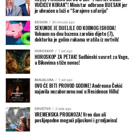
što se problem ponavlja svake godine, a rješenje niko ne
VUČIĆEV KORAK”! Ministar odbrane BIJESAN jer
je uhvaćen u laži o “Sarajevo safariju”
nudi:
REGION
34 minute ago
“Ovo je početak naših problema. Ne znam kako ćemo
SEKUNDE JE DIJELILE OD KOBNOG ISHODA!
odbraniti kukuruz, šta da radimo. Ja od tada noću ne
Vakuum na dnu bazena zarobio dijete (7),
doktorka je golim rukama vratila iz mrtvih!
spavam, dežuram u polju i tjeram svinje. Nikoga se one
ne plaše, ni ljudi ni pasa. Apelujem na lovce da
HOROSKOP
1 sat ago
preduzmu nešto, da organizuju hajku, akciju
HOROSKOP ZA PETAK! Sudbinski susret za Vage,
protjerivanja divljih svinja. Za nas, seljake i farmere, ovo
a Bikovima stiže novac!
je neodrživo”.
BANJALUKA
1 sat ago
Divlje svinje dolaze iz Hrvatske
OVO ĆE BITI PROVOD GODINE! Andreana Čekić
najavila nezaboravnu noć u Residence Hillu!
Na području pored Save još ima dovoljno vlage u
zemljištu. Kukuruz dobro napreduje, ali kada je očekivao
rodnu godinu – nastali su problemi. Divlje svinje
DRUŠTVO
2 sata ago
VREMENSKA PROGNOZA! Vreo dan ali
uglavnom koriste nizak vodostaj Save i prelaze iz
poslijepodne mogući pljuskovi i grmljavina!
Hrvatske.