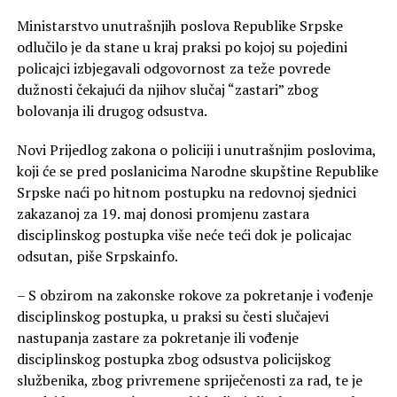
Ministarstvo unutrašnjih poslova Republike Srpske
odlučilo je da stane u kraj praksi po kojoj su pojedini
policajci izbjegavali odgovornost za teže povrede
dužnosti čekajući da njihov slučaj “zastari” zbog
bolovanja ili drugog odsustva.
Novi Prijedlog zakona o policiji i unutrašnjim poslovima,
koji će se pred poslanicima Narodne skupštine Republike
Srpske naći po hitnom postupku na redovnoj sjednici
zakazanoj za 19. maj donosi promjenu zastara
disciplinskog postupka više neće teći dok je policajac
odsutan, piše Srpskainfo.
– S obzirom na zakonske rokove za pokretanje i vođenje
disciplinskog postupka, u praksi su česti slučajevi
nastupanja zastare za pokretanje ili vođenje
disciplinskog postupka zbog odsustva policijskog
službenika, zbog privremene spriječenosti za rad, te je