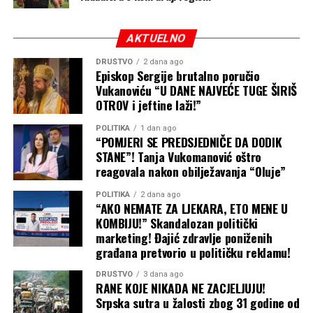
Poljoprivrednici ograđuju njive
AKTUELNO
Dio njiva vlasnici su ogradili, ali ni to nije garancija da će
DRUŠTVO
2 dana ago
kukuruz biti zaštićen:
Episkop Sergije brutalno poručio
Vukanoviću “U DANE NAJVEĆE TUGE ŠIRIŠ
“I ja sam ove sedmice ogradio nekoliko njiva. Pustiću
OTROV i jeftine laži!”
struju i opet dežurati. Za to sam ove sedmice potrošio
POLITIKA
1 dan ago
više od 4.000 maraka i opet nisam siguran da će biti
“POMJERI SE PREDSJEDNIČE DA DODIK
efikasno. Najgore je kada svinje provale žicu pod
STANE”! Tanja Vukomanović oštro
naponom, uđu u njivu i ne smiju izaći. Svuda hoće, ali iz
reagovala nakon obilježavanja “Oluje”
ograde neće. To je pomalo komično, ali za mene i moje
POLITIKA
2 dana ago
komšije – tragično”.
“AKO NEMATE ZA LJEKARA, ETO MENE U
KOMBIJU!” Skandalozan politički
Na naše pitanje gdje je potpuno rješenje problema,
marketing! Đajić zdravlje poniženih
Žarko Švraka jasno odgovara:
građana pretvorio u političku reklamu!
DRUŠTVO
3 dana ago
“Rješenje je hajka jer ovo nije sporadičan slučaj nego
RANE KOJE NIKADA NE ZACJELJUJU!
pojava sa teškim posljedicama po nas poljoprivrednike.
Srpska sutra u žalosti zbog 31 godine od
Očekuje da se uključe lokalna i republička vlast, možda će