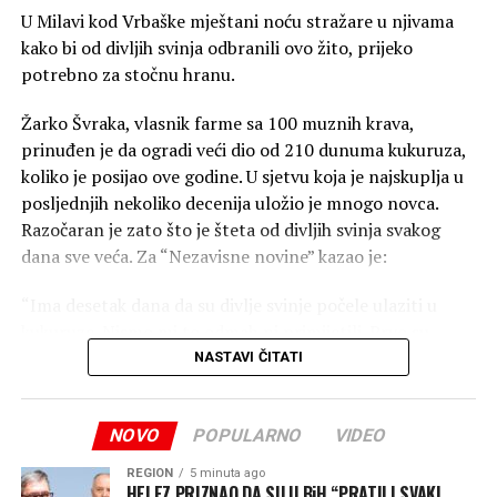
srpske nacionalnosti s pravom doživljava kao uvreda i
U Milavi kod Vrbaške mještani noću stražare u njivama
glorifikacija događaja u kojem su stradali njihovi
kako bi od divljih svinja odbranili ovo žito, prijeko
sunarodnici, predstavlja stvaranje neprijateljskog i
potrebno za stočnu hranu.
diskriminatornog radnog okruženja zasnovanog na
nacionalnoj pripadnosti.
Žarko Švraka, vlasnik farme sa 100 muznih krava,
prinuđen je da ogradi veći dio od 210 dunuma kukuruza,
Čuvanje ugleda institucije van radnog vremena: Kodeks
koliko je posijao ove godine. U sjetvu koja je najskuplja u
izričito zabranjuje javne istupe i aktivnosti na
posljednjih nekoliko decenija uložio je mnogo novca.
društvenim mrežama koji mogu dovesti do narušavanja
Razočaran je zato što je šteta od divljih svinja svakog
međunacionalnih odnosa i unijeti razdor među
dana sve veća. Za “Nezavisne novine” kazao je:
zaposlene unutar agencije, prenosi RTRS.
“Ima desetak dana da su divlje svinje počele ulaziti u
kukuruze. Nismo mi to odmah ni primijetili. Prvo su
počele uništavati, lomiti stabljike i jesti kukuruz pored
NASTAVI ČITATI
puta, u Milavi. To nam je bio znak da uđemo dublje u
njivu, i ja i mnoge moje komšije. Tu smo imali šta vidjeti,
NOVO
POPULARNO
VIDEO
velike površine su u potpunosti uništene”.
REGION
5 minuta ago
Žarko Švraka, najveći farmer u Vrbaškoj, očajan je zato
HELEZ PRIZNAO DA SU U BiH “PRATILI SVAKI