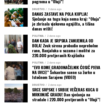
pogroma u “Oluji”!
oni imati bolje rješenje. Uostalom, zato su i na vlasti da
DRUŠTVO
3 dana ago
rade za narod i rješavaju ovakve situacije”.
DANAS ZASTAVE NA POLA KOPLJA!
Sjećanje na tugu koja nema kraj: “Oluja”
Tužbe
je zbrisala vjekovna ognjišta, a tišina
danas vrišti!
Ukoliko ne bude razumijevanja, odlučni su
POLITIKA
2 dana ago
poljoprivrednici iz Vrbaške, angažovaćemo advokate i
DAN KADA JE SRPSKA ZANIJEMILA OD
potegnuti tužbe.
BOLA! Zvuk sirena probudio neprebolne
rane, Banjaluka u suzama i molitvi za
“Tražićemo odštetu. Raspitaćemo se od koga, ali neko
220.000 protjeranih Krajišnika
mora biti odgovoran”, kazao je Žarko Švraka, revoltiran
POLITIKA
2 dana ago
zbog neočekivanog problema i posljedica, pišu
“EVO KOME GRADONAČELNIK ĆOSIĆ PJEVA
Nezavisne.
NA UVCE!” Šokantne scene sa žurke u
Istočnom Sarajevu (VIDEO)
DRUŠTVO
2 dana ago
SRCE SRPSKE I SRBIJE VEČERAS KUCA U
MRKONJIĆ GRADU! Dan sjećanja na
stradale i 220.000 protjeranih u “Oluji”!