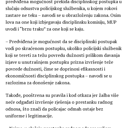
predviđena mogućnost prekida disciplinskog postupka u
slučaju odsustva policijskog službenika, u kojem rokovi
zastare ne teku – navodi se u obrazloženju zakona. Osim
lova na one koji izbjegavaju disciplinsku komisiju, MUP
uvodi i “brzu traku” za one koji se kaju.
– Predviđena je mogućnost da se disciplinski postupak
vodi po skraćenom postupku, ukoliko policijski službenik
koji se tereti za težu povredu dužnosti prilikom davanja
izjave u unutrašnjem postupku prizna izvršenje teže
povrede dužnosti, čime se doprinosi efikasnosti i
ekonomičnosti disciplinskog postupka – navodi se u
razlozima za donošenje zakona.
Takođe, pooštrena su pravila i kod otkaza jer žalba više
neće odgađati izvršenje rješenja o prestanku radnog
odnosa, što znači da policajac odmah ostaje bez
uniforme i legitimacije.