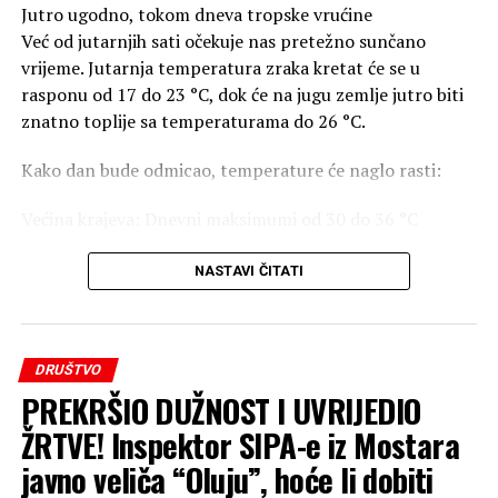
Jutro ugodno, tokom dneva tropske vrućine
Već od jutarnjih sati očekuje nas pretežno sunčano
vrijeme. Jutarnja temperatura zraka kretat će se u
rasponu od 17 do 23 °C, dok će na jugu zemlje jutro biti
znatno toplije sa temperaturama do 26 °C.
Kako dan bude odmicao, temperature će naglo rasti:
Većina krajeva: Dnevni maksimumi od 30 do 36 °C
Jug zemlje: Izuzetno vruće sa temperaturama koje će
NASTAVI ČITATI
dostizati i 40 °C
Upozorenje za građane: Zbog izuzetno visokih
temperatura, posebno na jugu, savjetuje se izbjegavanje
DRUŠTVO
direktnog izlaganja suncu u najtoplijem dijelu dana, kao i
PREKRŠIO DUŽNOST I UVRIJEDIO
redovan unos tečnosti.
ŽRTVE! Inspektor SIPA-e iz Mostara
javno veliča “Oluju”, hoće li dobiti
Poslijepodnevni preokret: Naoblaka, pljuskovi i