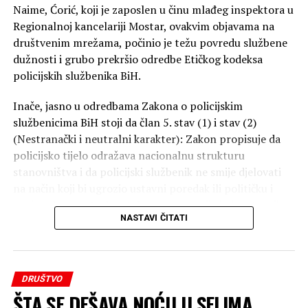
Naime, Ćorić, koji je zaposlen u činu mlađeg inspektora u
Regionalnoj kancelariji Mostar, ovakvim objavama na
društvenim mrežama, počinio je težu povredu službene
dužnosti i grubo prekršio odredbe Etičkog kodeksa
policijskih službenika BiH.
Inače, jasno u odredbama Zakona o policijskim
službenicima BiH stoji da član 5. stav (1) i stav (2)
(Nestranački i neutralni karakter): Zakon propisuje da
policijsko tijelo odražava nacionalnu strukturu
stanovništva i da policijski službenik ne smije djelovati
na način koji bi ugrozio ustavni poredak ili političku i
nacionalnu neutralnost. Javna promocija jednostranih
NASTAVI ČITATI
ratnih narativa od strane ovlaštenog službenog lica
direktno narušava ovaj zakonski balans.
Takođe, Član 105. stav (1) tačka 9. (Teža povreda
službene dužnosti): Navedena odredba definiše težu
DRUŠTVO
povredu kao “ponašanje koje narušava ugled policijskog
ŠTA SE DEŠAVA NOĆU U SELIMA
organa”. Policijski službenik je dužan da se i van radnog