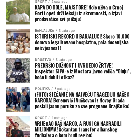
“Nije meni problem suša jer su parcele pored Save
SPORT
2 sata ago
KAPA DO DOLE, MAJSTORE! Nole uživa u Crnoj
zadržale vlagu, ali nemam rješenje za divlje svinje kako ih
Gori i opet drži lekciju iz skromnosti, o izjavi
otjerati i šta učiniti. Vidio sam tridesetak svinja u svojoj
prodavačice svi pričaju!
njivi. Posjedujem veliku farmu, od koje živi moja porodica.
To nam je jedino zanimanje. Od ovog kukuruza pravim
BANJALUKA
3 sata ago
ISTORIJSKI REKORD U BANJALUCI! Skoro 10.000
stočnu hranu. Ukoliko se ne odbranimo od divljih svinja
domova legalizovano besplatno, pala decenijska
koje nadiru u krdima, prelaze Savu iz Hrvatske i čine
neizvjesnost!
neprocjenjivu štetu, ne znam kako ćemo dalje. Šta raditi i
čime se baviti? Ne znam šta drugo reći.” Švraka i njegove
DRUŠTVO
3 sata ago
PREKRŠIO DUŽNOST I UVRIJEDIO ŽRTVE!
komšije na istom području imaju 500 dunuma pod
Inspektor SIPA-e iz Mostara javno veliča “Oluju”,
kukuruzom. Za sve njih problem je isti. O tome naš
hoće li dobiti otkaz?
sagovornik kaže:
POLITIKA
3 sata ago
(FOTO) SJEĆANJE NA NAJVEĆU TRAGEDIJU NAŠEG
“Ovogodišnja sjetva je skupa, nikad skuplja. Nafta,
NARODA! Borenović i Vučkovac iz Novog Grada
hemijska sredstva, đubrivo… Sve je skupo i ako ne
poslali jasnu poruku za sve prognane Krajišnike!
računam svoj rad. Potom nas je snašla suša i na kraju
stigle divlje svinje. Meni ništa neće ostati. Ima njiva na
SPORT
4 sata ago
VRIJEĐAO NAŠ NAROD, A RUSI GA NAGRADILI
kojima neće biti nijedan klip kukuruza za branje. To je
MILIONIMA! Šokantan transfer albanskog
poražavajuća situacija.“
fudbalera o kom bruji region!