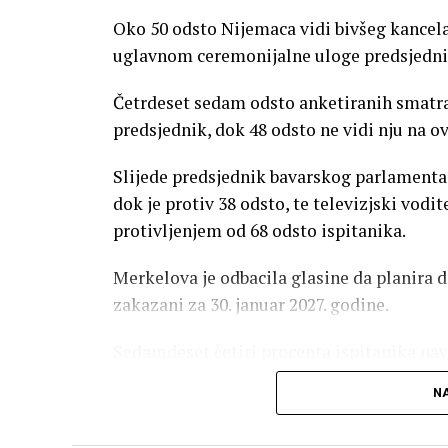
Oko 50 odsto Nijemaca vidi bivšeg kancela
uglavnom ceremonijalne uloge predsjednik
Četrdeset sedam odsto anketiranih smatr
predsjednik, dok 48 odsto ne vidi nju na ov
Slijede predsjednik bavarskog parlamenta 
dok je protiv 38 odsto, te televizjski vodi
protivljenjem od 68 odsto ispitanika.
Merkelova je odbacila glasine da planira d
zakazani za 30. januar 2027. godine.
Sedamdeset četiri procenta ispitanika navo
biti muškarac ili žena. Pet odsto želi muš
NA
Do sada su na ovoj funkciji u Njemačkoj b