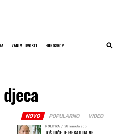
KA
ZANIMLJIVOSTI
HOROSKOP
 djeca
NOVO
POPULARNO
VIDEO
POLITIKA
28 minuta ago
JOŠ JUČE JE REKAO DA NE