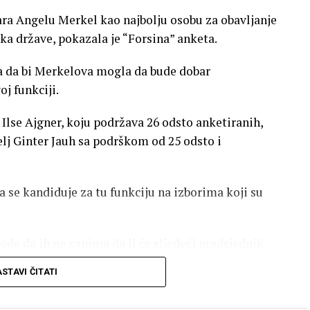
ra Angelu Merkel kao najbolju osobu za obavljanje
a države, pokazala je “Forsina” anketa.
a da bi Merkelova mogla da bude dobar
oj funkciji.
Ilse Ajgner, koju podržava 26 odsto anketiranih,
telj Ginter Jauh sa podrškom od 25 odsto i
a se kandiduje za tu funkciju na izborima koji su
de da ih ne zanima da li će sljedeći predsjednik
kog kandidata, a 19 procanata navija za ženu.
STAVI ČITATI
ili samo muškarci.