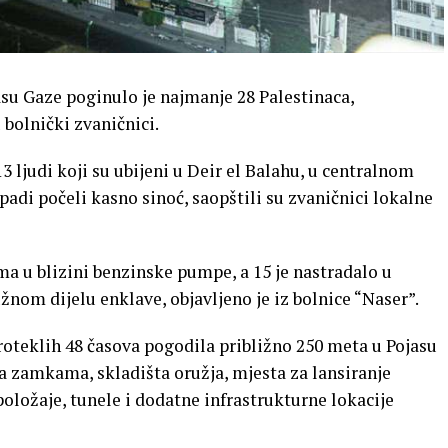
su Gaze poginulo je najmanje 28 Palestinaca,
 bolnički zvaničnici.
3 ljudi koji su ubijeni u Deir el Balahu, u centralnom
padi počeli kasno sinoć, saopštili su zvaničnici lokalne
ma u blizini benzinske pumpe, a 15 je nastradalo u
nom dijelu enklave, objavljeno je iz bolnice “Naser”.
 proteklih 48 časova pogodila približno 250 meta u Pojasu
sa zamkama, skladišta oružja, mjesta za lansiranje
oložaje, tunele i dodatne infrastrukturne lokacije