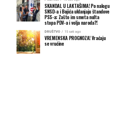
SKANDAL U LAKTAŠIMA! Po nalogu
SNSD-a i Bojića uklanjaju štandove
PSS-a: Zašto im smeta nulta
stopa PDV-a i volja naroda?!
DRUŠTVO
15 sati ago
VREMENSKA PROGNOZA! Vraćaju
se vrućine