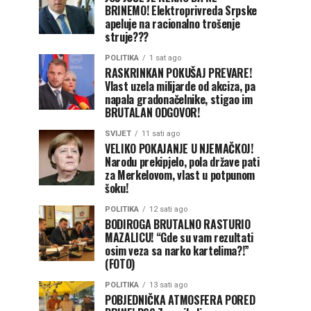
BRINEMO! Elektroprivreda Srpske
apeluje na racionalno trošenje
struje???
POLITIKA
1 sat ago
RASKRINKAN POKUŠAJ PREVARE!
Vlast uzela milijarde od akciza, pa
napala gradonačelnike, stigao im
BRUTALAN ODGOVOR!
SVIJET
11 sati ago
VELIKO POKAJANJE U NJEMAČKOJ!
Narodu prekipjelo, pola države pati
za Merkelovom, vlast u potpunom
šoku!
POLITIKA
12 sati ago
BODIROGA BRUTALNO RASTURIO
MAZALICU! “Gde su vam rezultati
osim veza sa narko kartelima?!”
(FOTO)
POLITIKA
13 sati ago
POBJEDNIČKA ATMOSFERA PORED