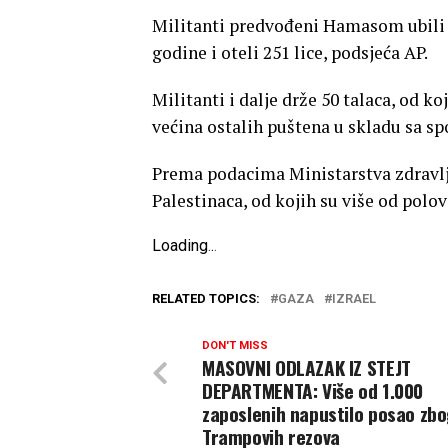
Militanti predvođeni Hamasom ubili su
godine i oteli 251 lice, podsjeća AP.
Militanti i dalje drže 50 talaca, od k
većina ostalih puštena u skladu sa 
Prema podacima Ministarstva zdravlja 
Palestinaca, od kojih su više od polov
Loading
.
.
.
RELATED TOPICS:
GAZA
IZRAEL
DON'T MISS
MASOVNI ODLAZAK IZ STEJT
DEPARTMENTA: Više od 1.000
zaposlenih napustilo posao zb
Trampovih rezova