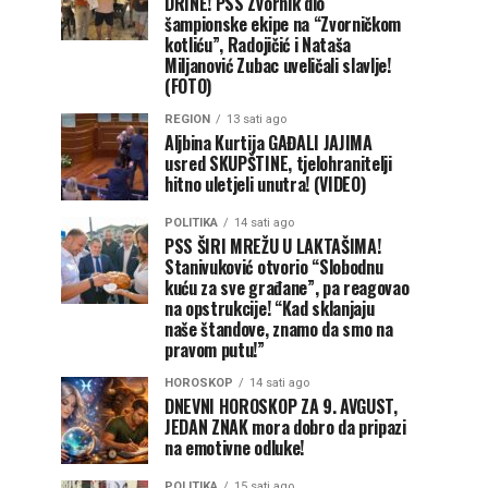
DRINE! PSS Zvornik dio
šampionske ekipe na “Zvorničkom
kotliću”, Radojičić i Nataša
Miljanović Zubac uveličali slavlje!
(FOTO)
REGION
13 sati ago
Aljbina Kurtija GAĐALI JAJIMA
usred SKUPŠTINE, tjelohranitelji
hitno uletjeli unutra! (VIDEO)
POLITIKA
14 sati ago
PSS ŠIRI MREŽU U LAKTAŠIMA!
Stanivuković otvorio “Slobodnu
kuću za sve građane”, pa reagovao
na opstrukcije! “Kad sklanjaju
naše štandove, znamo da smo na
pravom putu!”
HOROSKOP
14 sati ago
DNEVNI HOROSKOP ZA 9. AVGUST,
JEDAN ZNAK mora dobro da pripazi
na emotivne odluke!
POLITIKA
15 sati ago