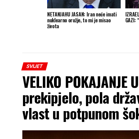
NETANJAHU JASAN: Iran neće imati
IZRAE
nuklearno oružje, to mi je misao
GAZI: 
života
SVIJET
VELIKO POKAJANJE U
prekipjelo, pola drž
vlast u potpunom šo