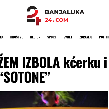
KA
DRUŠTVO
REGION
SPORT
SVIJET
ZDRAVLJE
POLITI
EM IZBOLA kćerku i
u “SOTONE”