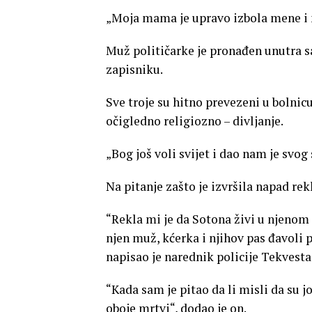
„Moja mama je upravo izbola mene i m
Muž političarke je pronađen unutra sa
zapisniku.
Sve troje su hitno prevezeni u bolnicu
očigledno religiozno – divljanje.
„Bog još voli svijet i dao nam je svog
Na pitanje zašto je izvršila napad rekl
“Rekla mi je da Sotona živi u njenom 
njen muž, kćerka i njihov pas đavoli 
napisao je narednik policije Tekvesta
“Kada sam je pitao da li misli da su joj
oboje mrtvi“, dodao je on.