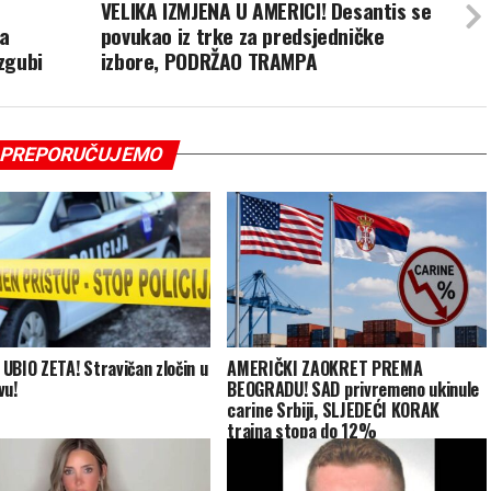
VELIKA IZMJENA U AMERICI! Desantis se
na
povukao iz trke za predsjedničke
izgubi
izbore, PODRŽAO TRAMPA
PREPORUČUJEMO
UBIO ZETA! Stravičan zločin u
AMERIČKI ZAOKRET PREMA
vu!
BEOGRADU! SAD privremeno ukinule
carine Srbiji, SLJEDEĆI KORAK
trajna stopa do 12%