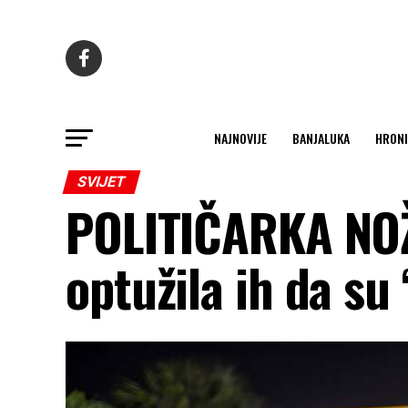
NAJNOVIJE
BANJALUKA
HRONI
SVIJET
POLITIČARKA NOŽ
optužila ih da s