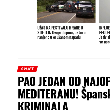
UŽAS NA FESTIVALU HRANE U
INFLU
SIJETLU: Dvoje ubijeno, petoro
PEDOFI
ranjeno u oružanom napadu
Jeziv z
se por
SVIJET
PAO JEDAN OD NAJO
MEDITERANU! Španska
KRIMINALA