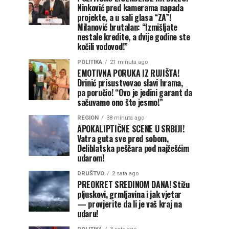
Ninković pred kamerama napada
projekte, a u sali glasa “ZA”!
Milanović brutalan: “Izmišljate
nestale kredite, a dvije godine ste
kočili vodovod!”
POLITIKA
21 minuta ago
EMOTIVNA PORUKA IZ RUJIŠTA!
Drinić prisustvovao slavi hrama,
pa poručio! “Ovo je jedini garant da
sačuvamo ono što jesmo!”
REGION
38 minuta ago
APOKALIPTIČNE SCENE U SRBIJI!
Vatra guta sve pred sobom,
Deliblatska peščara pod najžešćim
udarom!
DRUŠTVO
2 sata ago
PREOKRET SREDINOM DANA! Stižu
pljuskovi, grmljavina i jak vjetar
— provjerite da li je vaš kraj na
udaru!