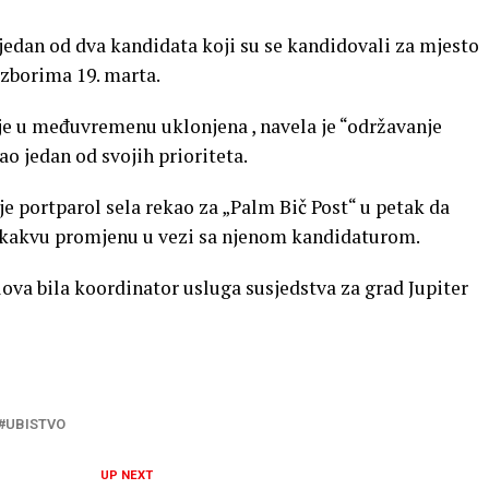
 jedan od dva kandidata koji su se kandidovali za mjesto
izborima 19. marta.
 je u međuvremenu uklonjena , navela je “održavanje
ao jedan od svojih prioriteta.
je portparol sela rekao za „Palm Bič Post“ u petak da
lo kakvu promjenu u vezi sa njenom kandidaturom.
lova bila koordinator usluga susjedstva za grad Jupiter
UBISTVO
UP NEXT