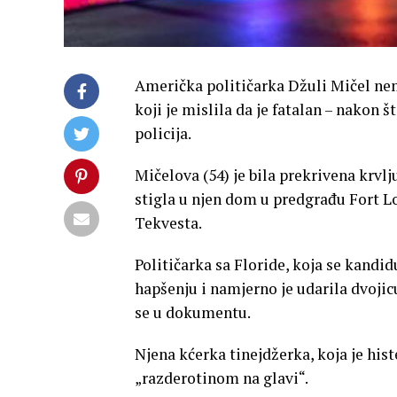
Američka političarka Džuli Mičel ne
koji je mislila da je fatalan – nakon š
policija.
Mičelova (54) je bila prekrivena krvl
stigla u njen dom u predgrađu Fort Lo
Tekvesta.
Političarka sa Floride, koja se kandi
hapšenju i namjerno je udarila dvojic
se u dokumentu.
Njena kćerka tinejdžerka, koja je his
„razderotinom na glavi“.