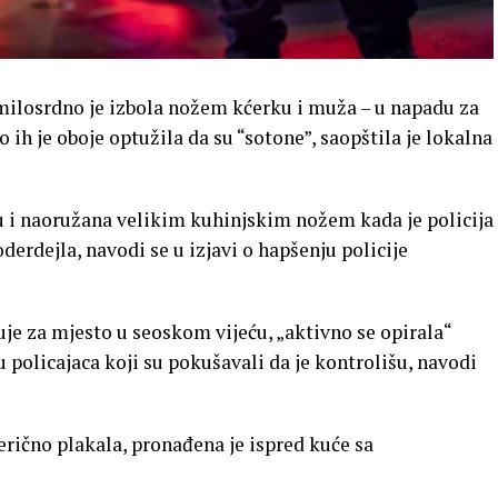
milosrdno je izbola nožem kćerku i muža – u napadu za
to ih je oboje optužila da su “sotone”, saopštila je lokalna
ju i naoružana velikim kuhinjskim nožem kada je policija
derdejla, navodi se u izjavi o hapšenju policije
duje za mjesto u seoskom vijeću, „aktivno se opirala“
u policajaca koji su pokušavali da je kontrolišu, navodi
terično plakala, pronađena je ispred kuće sa