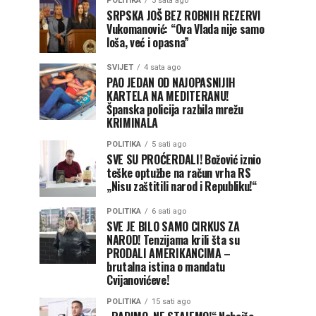
POLITIKA
3 sata ago
SRPSKA JOŠ BEZ ROBNIH REZERVI
Vukomanović: “Ova Vlada nije samo
loša, već i opasna”
SVIJET
4 sata ago
PAO JEDAN OD NAJOPASNIJIH
KARTELA NA MEDITERANU!
Španska policija razbila mrežu
KRIMINALA
POLITIKA
5 sati ago
SVE SU PROĆERDALI! Božović iznio
teške optužbe na račun vrha RS
„Nisu zaštitili narod i Republiku!“
POLITIKA
6 sati ago
SVE JE BILO SAMO CIRKUS ZA
NAROD! Tenzijama krili šta su
PRODALI AMERIKANCIMA –
brutalna istina o mandatu
Cvijanovićeve!
POLITIKA
15 sati ago