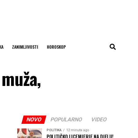
KA
ZANIMLJIVOSTI
HOROSKOP
 muža,
NOVO
POPULARNO
VIDEO
POLITIKA
12 minuta ago
POLITIČKO LICEMJERJE NA DJELU!