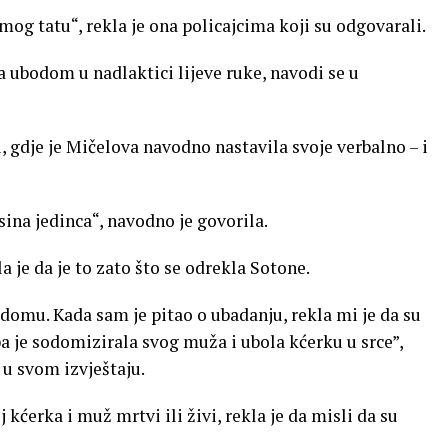
og tatu“, rekla je ona policajcima koji su odgovarali.
 ubodom u nadlaktici lijeve ruke, navodi se u
, gdje je Mičelova navodno nastavila svoje verbalno – i
 sina jedinca“, navodno je govorila.
a je da je to zato što se odrekla Sotone.
domu. Kada sam je pitao o ubadanju, rekla mi je da su
pa je sodomizirala svog muža i ubola kćerku u srce”,
 u svom izvještaju.
 kćerka i muž mrtvi ili živi, ​​rekla je da misli da su