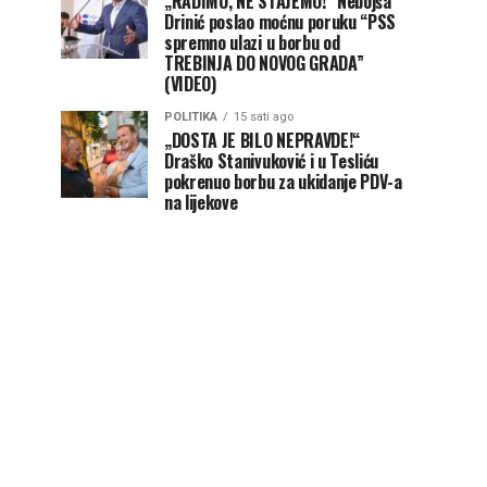
„RADIMO, NE STAJEMO!“ Nebojša
Drinić poslao moćnu poruku “PSS
spremno ulazi u borbu od
TREBINJA DO NOVOG GRADA”
(VIDEO)
POLITIKA
15 sati ago
„DOSTA JE BILO NEPRAVDE!“
Draško Stanivuković i u Tesliću
pokrenuo borbu za ukidanje PDV-a
na lijekove