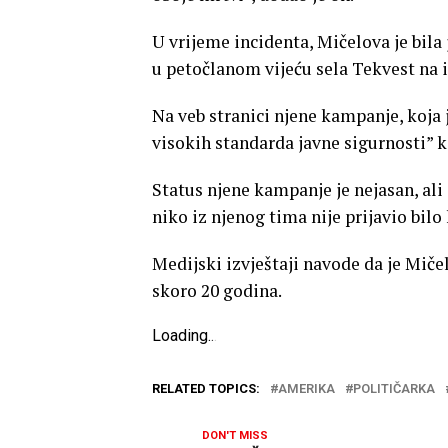
U vrijeme incidenta, Mičelova je bila
u petočlanom vijeću sela Tekvest na 
Na veb stranici njene kampanje, koja
visokih standarda javne sigurnosti” k
Status njene kampanje je nejasan, ali 
niko iz njenog tima nije prijavio bi
Medijski izvještaji navode da je Miče
skoro 20 godina.
Loading
.
.
.
RELATED TOPICS:
AMERIKA
POLITIČARKA
DON'T MISS