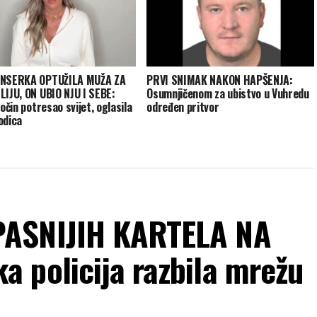
ENSERKA OPTUŽILA MUŽA ZA
PRVI SNIMAK NAKON HAPŠENJA:
LIJU, ON UBIO NJU I SEBE:
Osumnjičenom za ubistvo u Vuhredu
ločin potresao svijet, oglasila
određen pritvor
odica
PASNIJIH KARTELA NA
 policija razbila mrežu