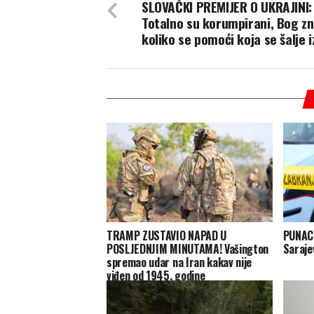
SLOVAČKI PREMIJER O UKRAJINI:
Totalno su korumpirani, Bog z
koliko se pomoći koja se šalje 
TRAMP ZUSTAVIO NAPAD U
PUNAC 
POSLJEDNJIM MINUTAMA! Vašington
Saraje
spremao udar na Iran kakav nije
viđen od 1945. godine