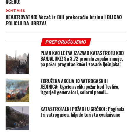
OCENU!
DON'T MISS
NEVJEROVATNO! Vozač iz BiH prekoračio brzinu i BLICAO
POLICIJI DA UBRZA!
PREPORUČUJEMO
PIJAN KAO LETVA IZAZVAO KATASTROFU KOD
BANJALUKE! Sa 3,72 promila zapalio imanje,
pa požar progutao kuće i zasade lješnjaka!
ZDRUŽENA AKCIJA 10 VATROGASNIH
JEDINICA: Ugašen veliki požar kod Teslića,
izgorjeli generatori, solarni paneli…
KATASTROFALNI POŽARI U GRČKOJ: Poginula
tri vatrogasca, hiljade turista evakuisane