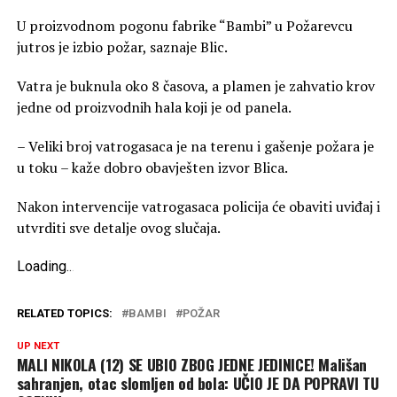
U proizvodnom pogonu fabrike “Bambi” u Požarevcu
jutros je izbio požar, saznaje Blic.
Vatra je buknula oko 8 časova, a plamen je zahvatio krov
jedne od proizvodnih hala koji je od panela.
– Veliki broj vatrogasaca je na terenu i gašenje požara je
u toku – kaže dobro obavješten izvor Blica.
Nakon intervencije vatrogasaca policija će obaviti uviđaj i
utvrditi sve detalje ovog slučaja.
Loading
.
.
.
RELATED TOPICS:
BAMBI
POŽAR
UP NEXT
MALI NIKOLA (12) SE UBIO ZBOG JEDNE JEDINICE! Mališan
sahranjen, otac slomljen od bola: UČIO JE DA POPRAVI TU