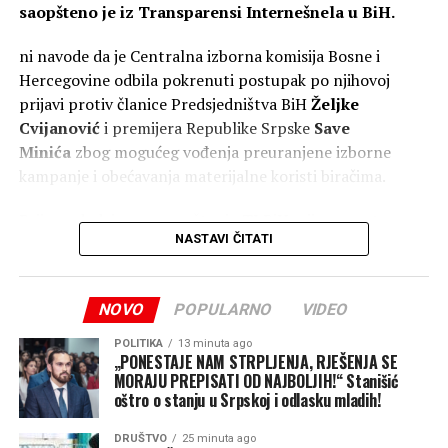
saopšteno je iz Transparensi Internešnela u BiH.
ni navode da je Centralna izborna komisija Bosne i
Hercegovine odbila pokrenuti postupak po njihovoj
prijavi protiv članice Predsjedništva BiH
Željke
Cvijanović
i premijera Republike Srpske
Save
Minića
zbog mogućeg vođenja preuranjene izborne
kampanje i obećavanja materijalne koristi biračima.
Prijava, dodaje se u saopštenju TI BiH, nije razmatrana
NASTAVI ČITATI
na sjednici CIK, nego je TI BiH dostavljen dopis u kojem
se navodi da sporne izjave ne predstavljaju kršenje
Izbornog zakona BiH.
NOVO
POPULARNO
VIDEO
Naglasio je da će Banjaluka i u narednom periodu
– CIK je tako, bez javne rasprave i glasanja članova
POLITIKA
13 minuta ago
nastaviti da ulaže u razvoj seoskih sredina, ističući da
Komisije, odlučio da neće pokrenuti postupak po
„PONESTAJE NAM STRPLJENJA, RJEŠENJA SE
mještani uvijek mogu računati na kontinuiranu podršku
MORAJU PREPISATI OD NAJBOLJIH!“ Stanišić
službenoj dužnosti. TI BiH je prijavu podnio zbog
Grada.
oštro o stanju u Srpskoj i odlasku mladih!
obraćanja Cvijanović i Minića na tradicionalnom
druženju penzionera Teslića i Kotor Varoši koje je
– Naša obaveza je da ravnomjerno razvijamo svaki dio
DRUŠTVO
25 minuta ago