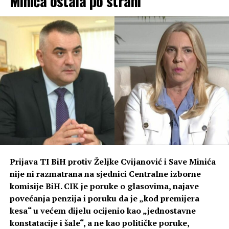
Minića ostala po strani
Prijava TI BiH protiv Željke Cvijanović i Save Minića
nije ni razmatrana na sjednici Centralne izborne
(BN) Foto: BN
komisije BiH. CIK je poruke o glasovima, najave
povećanja penzija i poruku da je „kod premijera
kesa“ u većem dijelu ocijenio kao „jednostavne
konstatacije i šale“, a ne kao političke poruke,