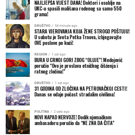
održano 5. jula 2026. godine. Na video-snimku
NAJLJEPŠA VIJEST DANA! Doktori i osoblje na
Banjaluke i budemo oslonac ljudima koji čuvaju život na
UKC-u spasili mališana rođenog sa samo 550
objavljenom na platformi YouTube nekoliko dana kasnije
selu – zaključio je Stanivuković.
grama!
Minić je poručio:
„I nisam ovdje došao uopšte
politički. Onaj ko traži glasove, on mora raditi. I kad
DRUŠTVO
54 minute ago
STARA VJEROVANJA KOJA ŽENE STROGO POŠTUJU!
uradi, kad napravi ovako k’o što smo čuli šta je radila
U subotu je Sveta Petka Trnova, izbjegavajte
predsjednica Cvijanović, onda to dođe samo od
OVE poslove po kući!
sebe.“
Spominjanje glasova, ipak, za CIK nije bilo
dovoljno da bi Minićevo obraćanje bilo političko –
REGION
1 sat ago
BURA U CRNOJ GORI ZBOG “OLUJE”! Medojević
saopšteno je iz TI BiH.
poručio “Ovo je proslava etničkog čišćenja i
ratnog zločina!”
Cvijanović je, navodi se dalje u saopštenju, govoreći o
odnosu vlasti prema penzionerima, navela da
DRUŠTVO
1 sat ago
su
„pravili i velike zakone“
kako bi osigurali stabilno
31 GODINA OD ZLOČINA NA PETROVAČKOJ CESTI!
Danas se odaje počast stradalim civilima!
okruženje, a potom najavila: „Biće penzija, biće redovno
penzija, biće i povećanja, i redovnih i vanrednih,
usklađivanja. Zahvalnost, naravno, i rukovodstvu
POLITIKA
2 sata ago
penzionera. Mi smo toliko godina imali dobru saradnju,
NOVI NAPAD NERVOZE! Dodik njemačkom
ambasadoru poručio da “NE ZNA DA ČITA”
jer smo razumjeli da se moramo držati zajedno.“