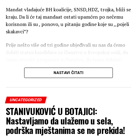
Mandat vladajuće BH koalicije, SNSD,HDZ, trojka, bliži se
kraju. Da li će taj mandaat ostati upamćen po nečemu
korisnom ili su , ponovo, u pitanju godine koje su ,,pojeli
skakavci”?
Prije nešto više od tri godine ubjeđivali su nas da ćemo
dobiti status kandidara za članstvo u Evropskoj uniji, da
ćemo otvoriti pregovore o članstvu, da ćemo dobijati
novac evropskih fondova, da će ekonomija konačno
NASTAVI ČITATI
krenutu uzlaznom putanjom…
Danas, ništa od pregovora, ništa od Evrope, standard
nikad niži…
UNCATEGORIZED
STANIVUKOVIĆ U BOTAJICI:
Koalicija je mandat provela u prepucavanjima i
ptužbama, osim u momentima kada su se dogovarali o
Nastavljamo da ulažemo u sela,
smještanu svojih kadrova u funkcionerke fotelje i
podrška mještanima se ne prekida!
naravno o podjeli budžetskog novca.