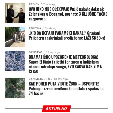
– Cvijanović je okupljenima kazala i da je
„kod premijera
REGION
2 sata ago
kesa“
, da je
„tamo najbolje“
, te dodala: „S njim je
OVO NIKO NIJE OČEKIVAO! Vučić najavio dolazak
Zelenskog u Beograd, poznate 3 KLJUČNE TAČKE
najbolje biti dobar, kažem vam! Hvala vam još jednom,
razgovora!
ukazali ste nam veliku čast.
Odužićemo se kao što smo
se do sad zajedno, dakle, kretali kroz sva ona
POLITIKA
3 sata ago
vremena, tako će biti i u budućem periodu.
“ Iako ove
„K’O DA KOPAJU PANAMSKI KANAL!“ Građani
Prijedora raskrinkali predizborne LAŽI SNSD-a!
izjave imaju elemente preuranjene kampanje i
obećavanja novčane ili druge materijalne koristi, CIK je
zaključio da u izjavama nema političkih poruka kojima se
DRUŠTVO
12 sati ago
traži podrška za političku stranku ili kandidata, jer nije
DRAMATIČNO UPOZORENJE METEOROLOGA!
Super El Ninjo i rijetki fenomen u Indijskom
spomenut naziv stranke, konkretan kandidat niti
okeanu udružuju snage, EVO KAKVA NAS ZIMA
politički program. Komisija je navela i da su Cvijanović i
ČEKA!
Minić na video-snimku predstavljeni isključivo kao
ZANIMLJIVOSTI
13 sati ago
nosioci javnih funkcija, a ne kao članovi SNSD – kažu u TI
KAD PORED PUTA VIDITE ŽBUN – USPORITE!
BiH.
Policajac izveo neviđenu kamuflažu i spakovao
74 kazne!
Komisija je, dodaju, pritom ocijenila da su sporne izjave
„u većem dijelu jednostavne konstatacije i šale koje
AKTUELNO
razmjenjuju sa posjetiocima skupa“.