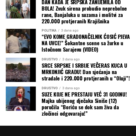
DAN KADA JE SRPSKA ZANIJEMILA OD
saopšteno je iz TI BiH.
BOLA! Zvuk sirena probudio neprebolne
rane, Banjaluka u suzama i molitvi za
CIK je, navodi se u saopštenju, odbio postupati i po
220.000 protjeranih Krajišnika
dijelu prijave koji se odnosio na zabranu obećavanja
POLITIKA
3 dana ago
novčanih nagrada ili druge materijalne koristi.
“EVO KOME GRADONAČELNIK ĆOSIĆ PJEVA
NA UVCE!” Šokantne scene sa žurke u
-Komisija navodi da iz izjava nije bilo moguće jasno
Istočnom Sarajevu (VIDEO)
utvrditi da se radi o konkretnim obećanjima radi
pridobijanja podrške, zbog čega prijavu nije proslijedila
DRUŠTVO
3 dana ago
SRCE SRPSKE I SRBIJE VEČERAS KUCA U
ni nadležnoj opštinskoj izbornoj komisiji. Tako izjave o
MRKONJIĆ GRADU! Dan sjećanja na
glasovima, povećanjima penzija i „premijerovoj kesi“ nisu
stradale i 220.000 protjeranih u “Oluji”!
bile dovoljne ni da prijava bude razmatrana pred
DRUŠTVO
3 dana ago
članovima CIK – saopštili su iz TI BiH.
SUZE KOJE NE PRESTAJU VEĆ 31 GODINU!
Majka ubijenog dječaka Siniše (12)
srpskainfo.com
poručila “Boriću se dok sam živa da
zločinci odgovaraju!”