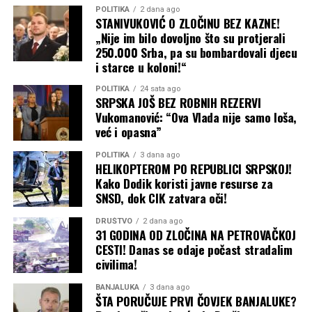
POLITIKA
2 dana ago
STANIVUKOVIĆ O ZLOČINU BEZ KAZNE!
„Nije im bilo dovoljno što su protjerali
250.000 Srba, pa su bombardovali djecu
i starce u koloni!“
POLITIKA
24 sata ago
SRPSKA JOŠ BEZ ROBNIH REZERVI
Vukomanović: “Ova Vlada nije samo loša,
već i opasna”
POLITIKA
3 dana ago
HELIKOPTEROM PO REPUBLICI SRPSKOJ!
Kako Dodik koristi javne resurse za
SNSD, dok CIK zatvara oči!
DRUŠTVO
2 dana ago
31 GODINA OD ZLOČINA NA PETROVAČKOJ
CESTI! Danas se odaje počast stradalim
civilima!
BANJALUKA
3 dana ago
ŠTA PORUČUJE PRVI ČOVJEK BANJALUKE?