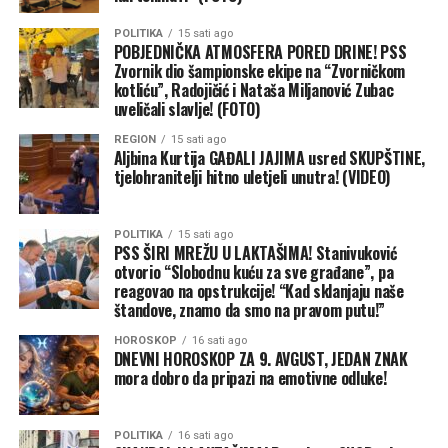
POLITIKA
15 sati ago
POBJEDNIČKA ATMOSFERA PORED DRINE! PSS
Zvornik dio šampionske ekipe na “Zvorničkom
kotliću”, Radojičić i Nataša Miljanović Zubac
uveličali slavlje! (FOTO)
REGION
15 sati ago
Aljbina Kurtija GAĐALI JAJIMA usred SKUPŠTINE,
tjelohranitelji hitno uletjeli unutra! (VIDEO)
POLITIKA
15 sati ago
PSS ŠIRI MREŽU U LAKTAŠIMA! Stanivuković
otvorio “Slobodnu kuću za sve građane”, pa
reagovao na opstrukcije! “Kad sklanjaju naše
štandove, znamo da smo na pravom putu!”
HOROSKOP
16 sati ago
DNEVNI HOROSKOP ZA 9. AVGUST, JEDAN ZNAK
mora dobro da pripazi na emotivne odluke!
POLITIKA
16 sati ago