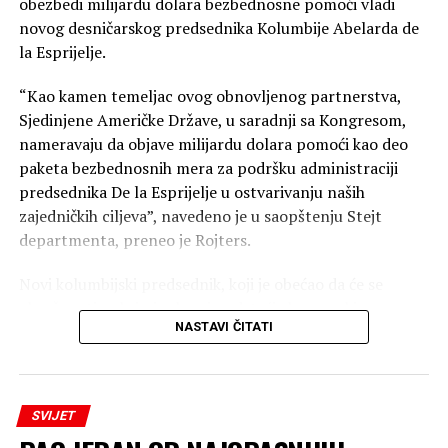
obezbedi milijardu dolara bezbednosne pomoći vladi
novog desničarskog predsednika Kolumbije Abelarda de
la Esprijelje.
“Kao kamen temeljac ovog obnovljenog partnerstva,
Sjedinjene Američke Države, u saradnji sa Kongresom,
nameravaju da objave milijardu dolara pomoći kao deo
paketa bezbednosnih mera za podršku administraciji
predsednika De la Esprijelje u ostvarivanju naših
zajedničkih ciljeva”, navedeno je u saopštenju Stejt
departmenta, preneo je Rojters.
Novi kolumbijski predsednik, koji je obećao da će se
obračunati sa kriminalom i podstaći ekonomski
NASTAVI ČITATI
oporavak, položio je juče zakletvu. Tramp ga je podržao
tokom predizborne kampanje.
Stejt department je saopštio da je Trampova
SVIJET
administracija pozdravila Kolumbiju kao novu članicu
“Štita Amerike”, vojnog saveza desničarskih lidera koji je