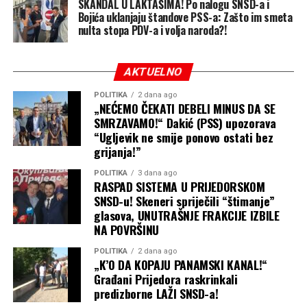
SKANDAL U LAKTAŠIMA! Po nalogu SNSD-a i
Bojića uklanjaju štandove PSS-a: Zašto im smeta
nulta stopa PDV-a i volja naroda?!
AKTUELNO
POLITIKA
2 dana ago
„NEĆEMO ČEKATI DEBELI MINUS DA SE
SMRZAVAMO!“ Dakić (PSS) upozorava
“Ugljevik ne smije ponovo ostati bez
grijanja!”
POLITIKA
3 dana ago
RASPAD SISTEMA U PRIJEDORSKOM
SNSD-u! Skeneri spriječili “štimanje”
glasova, UNUTRAŠNJE FRAKCIJE IZBILE
NA POVRŠINU
POLITIKA
2 dana ago
„K’O DA KOPAJU PANAMSKI KANAL!“
Građani Prijedora raskrinkali
predizborne LAŽI SNSD-a!