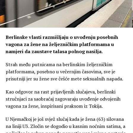
Berlinske vlasti razmišljaju o uvođenju posebnih
vagona za žene na željezničkim platformama u
namjeri da zaustave talasa polnog nasilja.
Strah među putnicama na berlinskim željezničkim
platformama, posebno u večernjim časovima, sve je
prisutniji jer su žene sve češće mete seksualnih napada.
Kao odgovor na rast prijavljenih slučajeva, berlinski
stručnjaci za saobraćaj zagovaraju uvođenje odvojenih
vagona za žene, inspirisani praksom iz Tokija.
U Njemačkoj je još svjež slučaj kada je žena (63) silovana
na liniji U3. Zločin se dogodio u kasnim noćnim satima, a