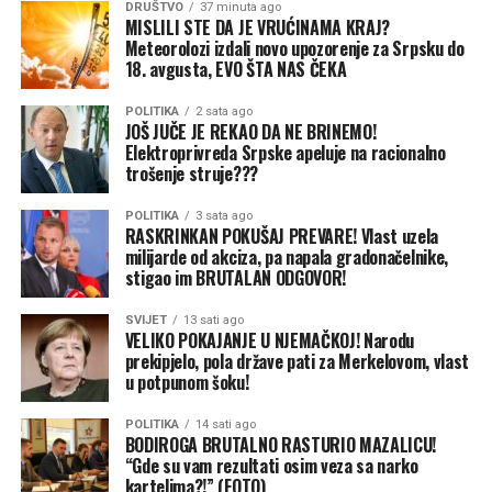
DRUŠTVO
37 minuta ago
MISLILI STE DA JE VRUĆINAMA KRAJ?
Operacija je sprovedena u trenutku kada su migracije i
Meteorolozi izdali novo upozorenje za Srpsku do
18. avgusta, EVO ŠTA NAS ČEKA
trgovina ljudima ponovo došli u žižu javnosti u Španiji i
širom Evrope, nakon što je tokom masovnog upada
POLITIKA
2 sata ago
migranata u špansku enklavu Seutu prošle sedmice u
JOŠ JUČE JE REKAO DA NE BRINEMO!
Elektroprivreda Srpske apeluje na racionalno
grad ušlo 72.000 ljudi.
trošenje struje???
POLITIKA
3 sata ago
RASKRINKAN POKUŠAJ PREVARE! Vlast uzela
milijarde od akciza, pa napala gradonačelnike,
stigao im BRUTALAN ODGOVOR!
SVIJET
13 sati ago
VELIKO POKAJANJE U NJEMAČKOJ! Narodu
prekipjelo, pola države pati za Merkelovom, vlast
u potpunom šoku!
POLITIKA
14 sati ago
BODIROGA BRUTALNO RASTURIO MAZALICU!
“Gde su vam rezultati osim veza sa narko
kartelima?!” (FOTO)