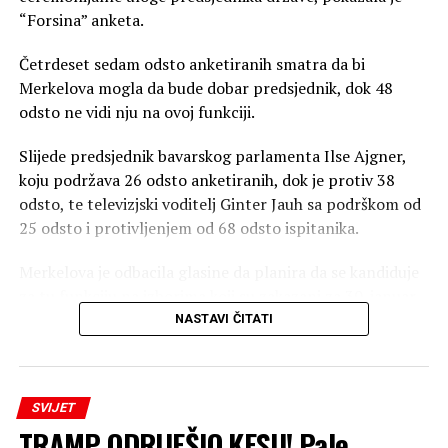
“Forsina” anketa.
Četrdeset sedam odsto anketiranih smatra da bi
Merkelova mogla da bude dobar predsjednik, dok 48
odsto ne vidi nju na ovoj funkciji.
Slijede predsjednik bavarskog parlamenta Ilse Ajgner,
koju podržava 26 odsto anketiranih, dok je protiv 38
odsto, te televizjski voditelj Ginter Jauh sa podrškom od
25 odsto i protivljenjem od 68 odsto ispitanika.
Merkelova je odbacila glasine da planira da se kandiduje
za tu funkciju na izborima koji su zakazani za 30. januar
2027. godine.
NASTAVI ČITATI
Sedamdeset četiri procenta ispitanika navode da ih ne
zanima da li će sljedeći predsjednik biti muškarac ili žena.
SVIJET
Pet odsto želi muškog kandidata, a 19 procanata navija
TRAMP ODRIJEŠIO KESU! Pale
za ženu.