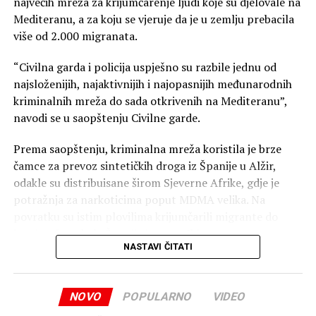
najvećih mreža za krijumčarenje ljudi koje su djelovale na
Kolumbije, zbog niza pitanja.
Mediteranu, a za koju se vjeruje da je u zemlju prebacila
više od 2.000 migranata.
Petro je optužio Trampa da je “saučesnik u genocidu”
zbog napada Izraela, američkog saveznika, na Gazu i
“Civilna garda i policija uspješno su razbile jednu od
pozvao je na “krivični postupak” zbog američkih napada
najsloženijih, najaktivnijih i najopasnijih međunarodnih
na brodove u karipskim vodama. Takođe je kritikovao
kriminalnih mreža do sada otkrivenih na Mediteranu”,
Trampovu podršku De la Esprijelji tokom predsedničkih
navodi se u saopštenju Civilne garde.
izbora.
Prema saopštenju, kriminalna mreža koristila je brze
(Tanjug)
čamce za prevoz sintetičkih droga iz Španije u Alžir,
odakle su distribuisane širom Sjeverne Afrike, gdje je
potražnja za narkoticima poput MDMA velika. Na
povratku su istim plovilima krijumčarili migrante do
jugoistočne obale Španije i ostrva Ibica.
NASTAVI ČITATI
Policija vjeruje da je ova grupa, koja je posjedovala veliki
arsenal naoružanja kako bi zaštitila svoja plovila, izvela
NOVO
POPULARNO
VIDEO
najmanje 64 operacije krijumčarenja i ostvarila profit od
preko 24 miliona evra.