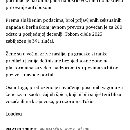
počinilac je nakon napada napustio voz i mirno nastavio
putovanje autobusom.
Prema službenim podacima, broj prijavljenih seksualnih
napada u berlinskom javnom prevozu povećan je za 260
odsto u posljednjoj deceniji. Tokom cijele 2023.
zabilježen je 391 slučaj.
Žene su u većini žrtve nasilja, pa gradske stranke
predlažu jasnije definisane bezbjednosne zone na
platformama sa video-nadzorom i stupovima za hitne
pozive – navode portali.
Osim toga, predloženo je i uvođenje posebnih vagona za
žene izvan saobraćajnih špica, koji bi bili smješteni blizu
vozača ili na kraju voza, po uzoru na Tokio.
Loading
.
.
.
RELATED TOPICS:
NJEMAČKA
VOZ
ŽENE