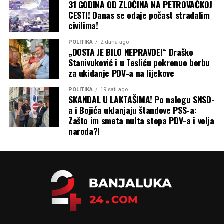
31 GODINA OD ZLOČINA NA PETROVAČKOJ
CESTI! Danas se odaje počast stradalim
civilima!
POLITIKA
2 dana ago
„DOSTA JE BILO NEPRAVDE!“ Draško
Stanivuković i u Tesliću pokrenuo borbu
za ukidanje PDV-a na lijekove
POLITIKA
19 sati ago
SKANDAL U LAKTAŠIMA! Po nalogu SNSD-
a i Bojića uklanjaju štandove PSS-a:
Zašto im smeta nulta stopa PDV-a i volja
naroda?!