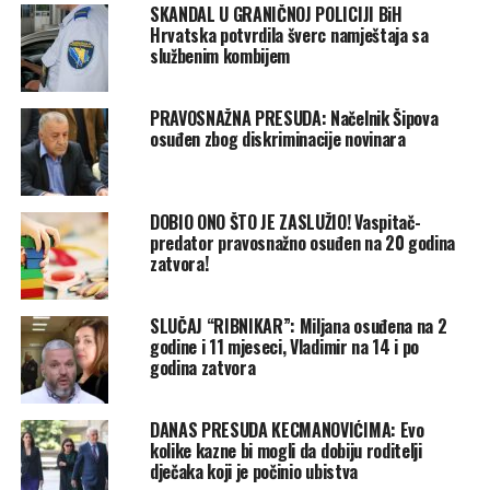
SKANDAL U GRANIČNOJ POLICIJI BiH
Hrvatska potvrdila šverc namještaja sa
službenim kombijem
PRAVOSNAŽNA PRESUDA: Načelnik Šipova
osuđen zbog diskriminacije novinara
DOBIO ONO ŠTO JE ZASLUŽIO! Vaspitač-
predator pravosnažno osuđen na 20 godina
zatvora!
SLUČAJ “RIBNIKAR”: Miljana osuđena na 2
godine i 11 mjeseci, Vladimir na 14 i po
godina zatvora
DANAS PRESUDA KECMANOVIĆIMA: Evo
kolike kazne bi mogli da dobiju roditelji
dječaka koji je počinio ubistva