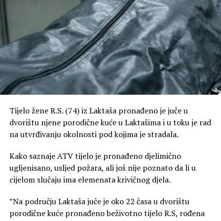
Tijelo žene R.S. (74) iz Laktaša pronađeno je juče u
dvorištu njene porodične kuće u Laktašima i u toku je rad
na utvrđivanju okolnosti pod kojima je stradala.
Kako saznaje ATV tijelo je pronađeno djelimično
ugljenisano, usljed požara, ali još nije poznato da li u
cijelom slučaju ima elemenata krivičnog djela.
”Na području Laktaša juče je oko 22 časa u dvorištu
porodične kuće pronađeno beživotno tijelo R.S, rođena