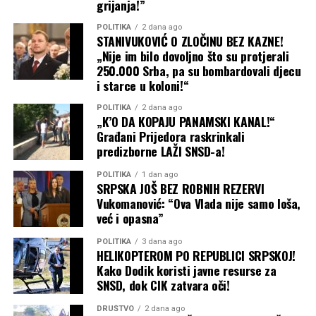
grijanja!”
POLITIKA
2 dana ago
STANIVUKOVIĆ O ZLOČINU BEZ KAZNE!
„Nije im bilo dovoljno što su protjerali
250.000 Srba, pa su bombardovali djecu
i starce u koloni!“
POLITIKA
2 dana ago
„K’O DA KOPAJU PANAMSKI KANAL!“
Građani Prijedora raskrinkali
predizborne LAŽI SNSD-a!
POLITIKA
1 dan ago
SRPSKA JOŠ BEZ ROBNIH REZERVI
Vukomanović: “Ova Vlada nije samo loša,
već i opasna”
POLITIKA
3 dana ago
HELIKOPTEROM PO REPUBLICI SRPSKOJ!
Kako Dodik koristi javne resurse za
SNSD, dok CIK zatvara oči!
DRUŠTVO
2 dana ago