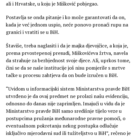
ali i Hrvatske, u koju je Mišković pobjegao.
Postavlja se onda pitanje i ko može garantovati da on,
kada je već jednom uspio, neće ponovo pronaći rupu na
granici i vratiti se u BiH.
Štaviše, treba naglasiti i da je majka djevojčice, a koja je,
prema prvostepenoj presudi, Miškovićeva žrtva, navela
da strahuje za bezbjednost svoje djece. Ali, uprkos tome,
čini se da se naše institucije još nisu pomjerile s mrtve
tačke u procesu zahtjeva da on bude izručen u BiH.
“Uvidom u informacijski sistem Ministarstva pravde BiH
utvrđeno je da ovaj predmet ne prolazi našu evidenciju,
odnosno do danas nije zaprimljen. Imajući u vidu da je
Ministarstvo pravde BiH samo središnje tijelo veze u
postupcima pružanja međunarodne pravne pomoći, o
eventualnom pokretanju nekog postupka odlučuje
isključivo mjerodavni sud ili tužiteljstvo u BiH”, rečeno je