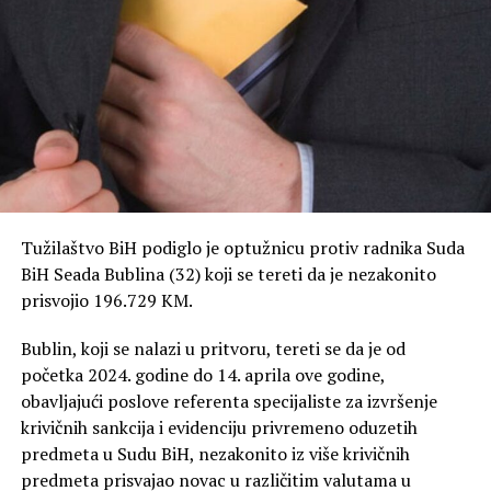
Tužilaštvo smatra da je osumnjičeni takvim ponašanjem
drskim i bezobzirnim postupanjem ugrozio spokojstvo
člana svoje porodice, zbog čega je protiv njega
podignuta optužnica.
Tužilaštvo BiH podiglo je optužnicu protiv radnika Suda
BiH Seada Bublina (32) koji se tereti da je nezakonito
prisvojio 196.729 KM.
Bublin, koji se nalazi u pritvoru, tereti se da je od
početka 2024. godine do 14. aprila ove godine,
obavljajući poslove referenta specijaliste za izvršenje
krivičnih sankcija i evidenciju privremeno oduzetih
predmeta u Sudu BiH, nezakonito iz više krivičnih
predmeta prisvajao novac u različitim valutama u