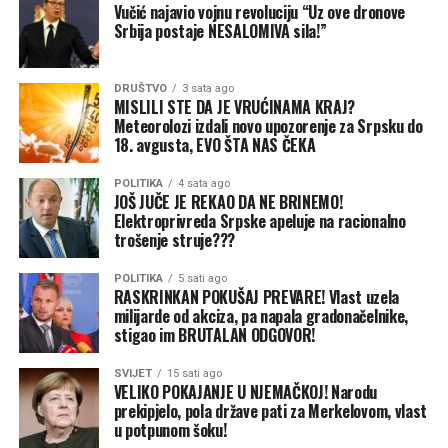
Vučić najavio vojnu revoluciju “Uz ove dronove
Srbija postaje NESALOMIVA sila!”
DRUŠTVO
3 sata ago
MISLILI STE DA JE VRUĆINAMA KRAJ?
Meteorolozi izdali novo upozorenje za Srpsku do
18. avgusta, EVO ŠTA NAS ČEKA
POLITIKA
4 sata ago
JOŠ JUČE JE REKAO DA NE BRINEMO!
Elektroprivreda Srpske apeluje na racionalno
trošenje struje???
POLITIKA
5 sati ago
RASKRINKAN POKUŠAJ PREVARE! Vlast uzela
milijarde od akciza, pa napala gradonačelnike,
stigao im BRUTALAN ODGOVOR!
SVIJET
15 sati ago
VELIKO POKAJANJE U NJEMAČKOJ! Narodu
prekipjelo, pola države pati za Merkelovom, vlast
u potpunom šoku!