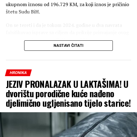
ukupnom iznosu od 196.729 KM, za koji iznos je pričinio
štetu Sudu BiH.
On se tereti i da je tokom 2024. godine u dva navrata
falsifikovao isprave sa ciljem da prikrije prisvajanje ovog
novca, saopšteno je iz Tužilaštva BiH.
NASTAVI ČITATI
Optuženi se tereti da je počinio krivično djelo pronevjera
u službi, te krivično djelo falsifikovanje isprave.
HRONIKA
JEZIV PRONALAZAK U LAKTAŠIMA! U
dvorištu porodične kuće nađeno
djelimično ugljenisano tijelo starice!