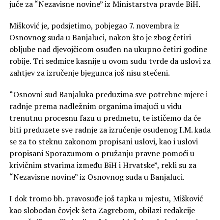
juče za “Nezavisne novine” iz Ministarstva pravde BiH.
Mišković je, podsjetimo, pobjegao 7. novembra iz
Osnovnog suda u Banjaluci, nakon što je zbog četiri
obljube nad djevojčicom osuđen na ukupno četiri godine
robije. Tri sedmice kasnije u ovom sudu tvrde da uslovi za
zahtjev za izručenje bjegunca još nisu stečeni.
“Osnovni sud Banjaluka preduzima sve potrebne mjere i
radnje prema nadležnim organima imajući u vidu
trenutnu procesnu fazu u predmetu, te ističemo da će
biti preduzete sve radnje za izručenje osuđenog I.M. kada
se za to steknu zakonom propisani uslovi, kao i uslovi
propisani Sporazumom o pružanju pravne pomoći u
krivičnim stvarima između BiH i Hrvatske”, rekli su za
“Nezavisne novine” iz Osnovnog suda u Banjaluci.
I dok tromo bh. pravosuđe još tapka u mjestu, Mišković
kao slobodan čovjek šeta Zagrebom, obilazi redakcije