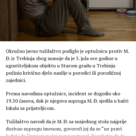
Okružno javno tužilaštvo podiglo je optužnicu protiv M.
Đ. iz Trebinja zbog sumnje da je 3. jula ove godine u
ugostiteljskom objektu u Starom gradu u Trebinju
počinio krivično djelo nasilje u porodici ili porodičnoj
zajednici.
Prema navodima optužnice, incident se dogodio oko
19.30 časova, dok je njegova supruga M. Đ. sjedila u bašti
lokala sa prijateljicom.
Tužilaštvo navodi da je M. Đ. sa susjednog stola najprije
dozivao suprugu imenom, govoreći joj da se “ne pravi
luda” i da “izmjeri maloj temperaturu”. Zaprijetio da će