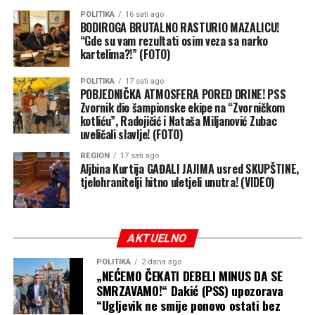
POLITIKA
16 sati ago
BODIROGA BRUTALNO RASTURIO MAZALICU!
“Gde su vam rezultati osim veza sa narko
kartelima?!” (FOTO)
POLITIKA
17 sati ago
POBJEDNIČKA ATMOSFERA PORED DRINE! PSS
Zvornik dio šampionske ekipe na “Zvorničkom
kotliću”, Radojičić i Nataša Miljanović Zubac
uveličali slavlje! (FOTO)
REGION
17 sati ago
Aljbina Kurtija GAĐALI JAJIMA usred SKUPŠTINE,
tjelohranitelji hitno uletjeli unutra! (VIDEO)
AKTUELNO
POLITIKA
2 dana ago
„NEĆEMO ČEKATI DEBELI MINUS DA SE
SMRZAVAMO!“ Dakić (PSS) upozorava
“Ugljevik ne smije ponovo ostati bez