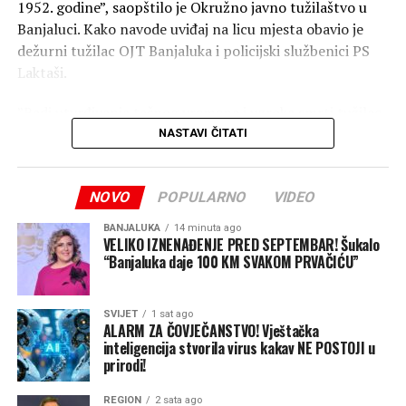
1952. godine”, saopštilo je Okružno javno tužilaštvo u
Banjaluci. Kako navode uviđaj na licu mjesta obavio je
dežurni tužilac OJT Banjaluka i policijski službenici PS
Laktaši.
”Radi utvrđivanja tačnog vremena i uzroka smrti tužilac
je naložio da se izvrši obdukcija beživotnog tijela koja će
NASTAVI ČITATI
biti obavljena u Zavodu za sudsku medicinu Republike
Srpske, a naloženo je i preduzimanje mjera i radnji radi
NOVO
POPULARNO
VIDEO
utvrđivanja svih okolnosti događaja”, navode u
tužilaštvu.
BANJALUKA
14 minuta ago
VELIKO IZNENAĐENJE PRED SEPTEMBAR! Šukalo
“Banjaluka daje 100 KM SVAKOM PRVAČIĆU”
SVIJET
1 sat ago
ALARM ZA ČOVJEČANSTVO! Vještačka
inteligencija stvorila virus kakav NE POSTOJI u
prirodi!
REGION
2 sata ago