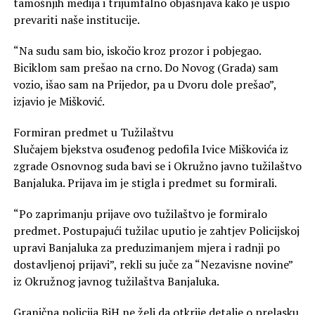
tamošnjih medija i trijumfalno objašnjava kako je uspio
prevariti naše institucije.
“Na sudu sam bio, iskočio kroz prozor i pobjegao.
Biciklom sam prešao na crno. Do Novog (Grada) sam
vozio, išao sam na Prijedor, pa u Dvoru dole prešao”,
izjavio je Mišković.
Formiran predmet u Tužilaštvu
Slučajem bjekstva osuđenog pedofila Ivice Miškovića iz
zgrade Osnovnog suda bavi se i Okružno javno tužilaštvo
Banjaluka. Prijava im je stigla i predmet su formirali.
“Po zaprimanju prijave ovo tužilaštvo je formiralo
predmet. Postupajući tužilac uputio je zahtjev Policijskoj
upravi Banjaluka za preduzimanjem mjera i radnji po
dostavljenoj prijavi”, rekli su juče za “Nezavisne novine”
iz Okružnog javnog tužilaštva Banjaluka.
Granična policija BiH ne želi da otkrije detalje o prelasku