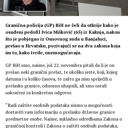
Granična policija (GP) BiH ne želi da otkrije kako je
osuđeni pedofil Ivica Mišković (65) iz Kaknja, nakon
što je pobjegao iz Osnovnog suda u Banjaluci,
prešao u Hrvatsku, pozivajući se na dva zakona koja
im to, kako tvrde, onemogućavaju.
GP BiH smo, naime, još 22. novembra pitali da li je on
prešao neki granični prelaz, te ukoliko jeste, koji, kojeg
datuma i u koliko časova, te zašto ga nisu spriječili u
prelasku granice, odnosno uhapsili, ali smo ostali
uskraćeni za konkretan odgovor.
“Radi zaštite osobnih podataka nismo u mogućnosti
dostaviti vam informaciju o prelasku državne granice
predmetne osobe. Naime, sukladno odredbama Zakona o
graničnoj kontroli i Zakona o zaštiti osobnih podataka,