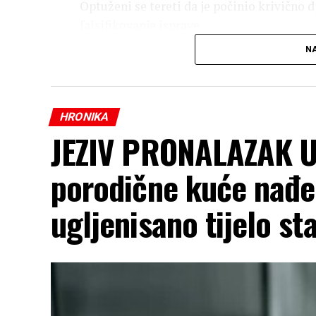
Optuženi se tereti da je počinio krivično d
falsifikovanje isprave.
NA
HRONIKA
JEZIV PRONALAZAK U
porodične kuće nađe
ugljenisano tijelo sta