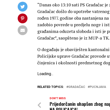
“Danas oko 13:10 sati PS Gradačac je 
Gradačac došlo do upotrebe vatrenog 
rođen 1977. godine oba nastanjena na
zadobio povrede u predjelu noge i isti
građanima oduzeta sloboda i isti je p
Gradačac”, saopšteno je iz MUP-a TK.
O događaju je obaviješten kantonalni
Policijske uprave Gradačac provode uv
činjenica i okolnosti predmetnog dog
Loading
.
.
.
RELATED TOPICS:
GRADAČAC
PUCNJAVA
DON'T MISS
Prijedorčanin uhapšen zbog n
NA POLICAJCA!