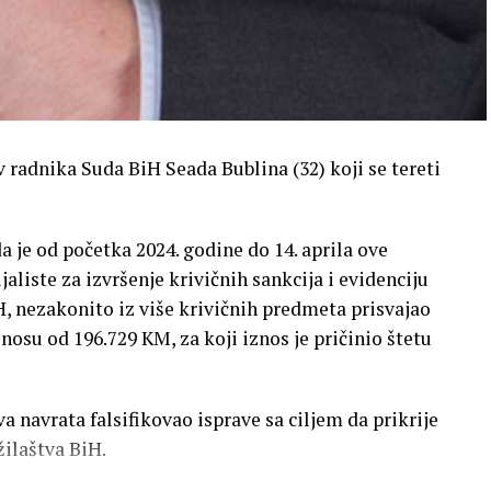
 radnika Suda BiH Seada Bublina (32) koji se tereti
 da je od početka 2024. godine do 14. aprila ove
jaliste za izvršenje krivičnih sankcija i evidenciju
 nezakonito iz više krivičnih predmeta prisvajao
osu od 196.729 KM, za koji iznos je pričinio štetu
va navrata falsifikovao isprave sa ciljem da prikrije
žilaštva BiH.