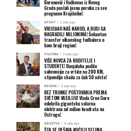
Borenović i Vučkovac iz Novog
Grada poslali jasnu poruku za sve
prognane Krajišnike!
SPORT
2 sata ago
VRIJEĐAO NAŠ NAROD, A RUSI GA
NAGRADILI MILIONIMA! Šokantan
transfer albanskog fudbalera o
kom bruji region!
POLITIKA
3 sata ago
VIŠE NOVCA ZA RODITELJE I
STUDENTE! Banjaluka podiže
subvencije za vrtiće na 200 KM,
stipendije skaču za čak 50 odsto!
REGION
3 sata ago
BEZ TRUNKE POŠTOVANJA PREMA
SVETOM VASILIJU! Vlada Crne Gore
odobrila gigantsku solarna
elektrana od milion kvadrata na
Ostrogu!
DRUŠTVO
4 sata ago
ŠTA SE DEŠAVA NOĆU U SELIMA