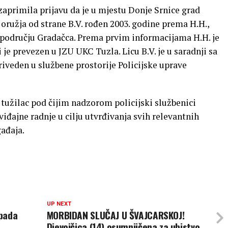
zaprimila prijavu da je u mjestu Donje Srnice grad
oružja od strane B.V. rođen 2003. godine prema H.H.,
 području Gradačca. Prema prvim informacijama H.H. je
 je prevezen u JZU UKC Tuzla. Licu B.V. je u saradnji sa
riveden u službene prostorije Policijske uprave
 tužilac pod čijim nadzorom policijski službenici
iđajne radnje u cilju utvrđivanja svih relevantnih
ađaja.
UP NEXT
apada
MORBIDAN SLUČAJ U ŠVAJCARSKOJ!
Djevojčica (14) osumnjičena za ubistvo