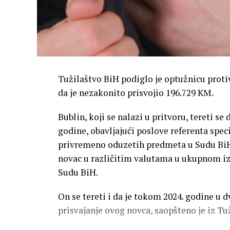
Tužilaštvo BiH podiglo je optužnicu protiv
da je nezakonito prisvojio 196.729 KM.
Bublin, koji se nalazi u pritvoru, tereti se
godine, obavljajući poslove referenta speci
privremeno oduzetih predmeta u Sudu BiH,
novac u različitim valutama u ukupnom izn
Sudu BiH.
On se tereti i da je tokom 2024. godine u d
prisvajanje ovog novca, saopšteno je iz Tu