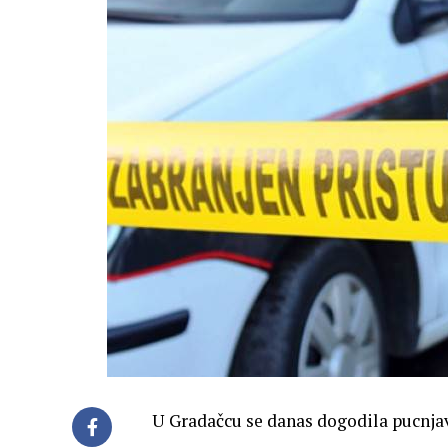
U Gradačcu se danas dogodila pucnjav