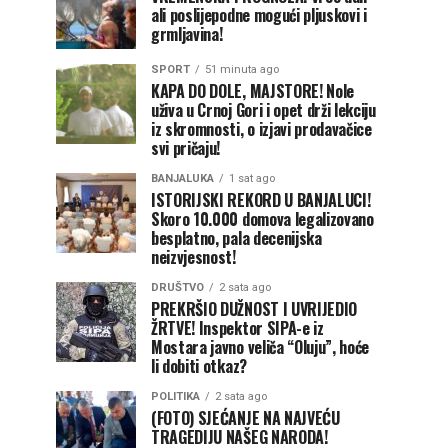
ali poslijepodne mogući pljuskovi i
grmljavina!
SPORT
51 minuta ago
KAPA DO DOLE, MAJSTORE! Nole
uživa u Crnoj Gori i opet drži lekciju
iz skromnosti, o izjavi prodavačice
svi pričaju!
BANJALUKA
1 sat ago
ISTORIJSKI REKORD U BANJALUCI!
Skoro 10.000 domova legalizovano
besplatno, pala decenijska
neizvjesnost!
DRUŠTVO
2 sata ago
PREKRŠIO DUŽNOST I UVRIJEDIO
ŽRTVE! Inspektor SIPA-e iz
Mostara javno veliča “Oluju”, hoće
li dobiti otkaz?
POLITIKA
2 sata ago
(FOTO) SJEĆANJE NA NAJVEĆU
TRAGEDIJU NAŠEG NARODA!