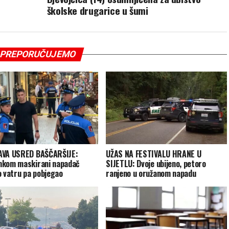
školske drugarice u šumi
PREPORUČUJEMO
AVA USRED BAŠČARŠIJE:
UŽAS NA FESTIVALU HRANE U
kom maskirani napadač
SIJETLU: Dvoje ubijeno, petoro
o vatru pa pobjegao
ranjeno u oružanom napadu