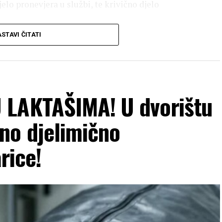
jelo pronevjera u službi, te krivično djelo
STAVI ČITATI
 LAKTAŠIMA! U dvorištu
no djelimično
rice!