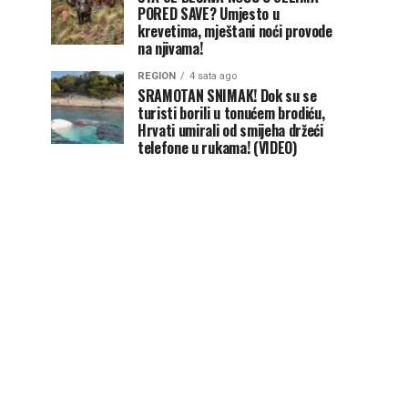
PORED SAVE? Umjesto u
krevetima, mještani noći provode
na njivama!
REGION
4 sata ago
SRAMOTAN SNIMAK! Dok su se
turisti borili u tonućem brodiću,
Hrvati umirali od smijeha držeći
telefone u rukama! (VIDEO)