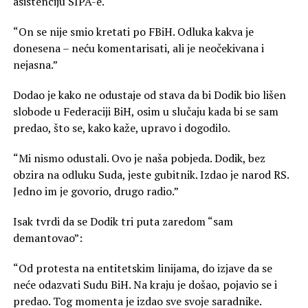
asistenciju SIPA-e.
“On se nije smio kretati po FBiH. Odluka kakva je
donesena – neću komentarisati, ali je neočekivana i
nejasna.”
Dodao je kako ne odustaje od stava da bi Dodik bio lišen
slobode u Federaciji BiH, osim u slučaju kada bi se sam
predao, što se, kako kaže, upravo i dogodilo.
“Mi nismo odustali. Ovo je naša pobjeda. Dodik, bez
obzira na odluku Suda, jeste gubitnik. Izdao je narod RS.
Jedno im je govorio, drugo radio.”
Isak tvrdi da se Dodik tri puta zaredom “sam
demantovao”:
“Od protesta na entitetskim linijama, do izjave da se
neće odazvati Sudu BiH. Na kraju je došao, pojavio se i
predao. Tog momenta je izdao sve svoje saradnike.