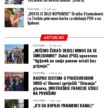
kapaciteta da snabdijeva
potkozarska sela i onda
POLITIKA
15 sati ago
„DOSTA JE BILO NEPRAVDE!“ Draško Stanivuković
potrošen na nešto drugo,
i u Tesliću pokrenuo borbu za ukidanje PDV-a na
lijekove
ponavljaju više puta. Prvi
put sam pomislio da je
AKTUELNO
greška i neznanje, pa sam
POLITIKA
18 sati ago
im lijepo i argumentovano
„NEĆEMO ČEKATI DEBELI MINUS DA SE
SMRZAVAMO!“ Dakić (PSS) upozorava
odgovorio u skupštini i
“Ugljevik ne smije ponovo ostati bez
grijanja!”
objasnio da nikad u
posljednjih 6 godina nije
POLITIKA
2 dana ago
RASPAD SISTEMA U PRIJEDORSKOM
nijedan kredit bio za tu
SNSD-u! Skeneri spriječili “štimanje”
glasova, UNUTRAŠNJE FRAKCIJE IZBILE
namjenu. A po tvrdnjama
NA POVRŠINU
bivšeg gradonačelnika, ni 4
POLITIKA
1 dan ago
„K’O DA KOPAJU PANAMSKI KANAL!“