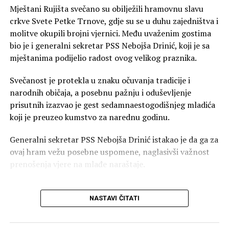
Mještani Rujišta svečano su obilježili hramovnu slavu
crkve Svete Petke Trnove, gdje su se u duhu zajedništva i
molitve okupili brojni vjernici. Među uvaženim gostima
bio je i generalni sekretar PSS Nebojša Drinić, koji je sa
mještanima podijelio radost ovog velikog praznika.
Svečanost je protekla u znaku očuvanja tradicije i
narodnih običaja, a posebnu pažnju i oduševljenje
prisutnih izazvao je gest sedamnaestogodišnjeg mladića
koji je preuzeo kumstvo za narednu godinu.
Generalni sekretar PSS Nebojša Drinić istakao je da ga za
ovaj hram vežu posebne uspomene, naglasivši važnost
00:00
00:59
prenošenja vjere na mlađe naraštaje.
FOTO: Jeftina propaganda SNSD-a na
“Prije dvije godine bio sam
društvenim mrežama
NASTAVI ČITATI
kum ikonostasa u crkvi
U isto vrijeme dok u sali glasaju za odluke, SNSD
Svete Petke Trnove na
Banjaluka na svojoj zvaničnoj stranici vodi agresivnu