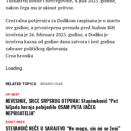
Tužilaštvu Bosne i Hercegovine, 4. jula 2025. godine,
nakon čega mu je ukinut pritvor.
Centralna potjernica za Dodikom raspisana je u martu
ove godine, a prvostepena presuda pred Sudom BiH
izrečena je 26. februara 2025. godine, a Dodiku je
izrečena kazna od godine dana zatvora i šest godina
zabrane političkog djelovanja.
Crna hronika
Loading
.
.
.
RELATED TOPICS:
RAMO ISAK
UP NEXT
NEVESINJE, SRCE SRPSKOG OTPORA! Stanivuković “Pet
hiljada heroja pobijedilo OSAM PUTA JAČEG
NEPRIJATELJA”
DON'T MISS
STEVANDIĆ NEĆE U SARAJEVO “Ne mogu, sin mi se ženi”