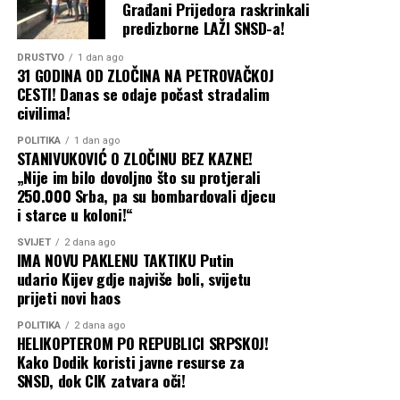
godine prije toga.”
Građani Prijedora raskrinkali
predizborne LAŽI SNSD-a!
Kako navodi Milanović, kada su shvatili da nemaju
DRUŠTVO
1 dan ago
31 GODINA OD ZLOČINA NA PETROVAČKOJ
argumente, predstavnici SNSD-a su promijenili priču i
CESTI! Danas se odaje počast stradalim
tvrdili da je projekat trebao biti urađen iz okvira projekta
civilima!
“Voda 3” preko EBRD-a — što je, takođe, potpuna
neistina.
POLITIKA
1 dan ago
STANIVUKOVIĆ O ZLOČINU BEZ KAZNE!
„Nije im bilo dovoljno što su protjerali
“Opet sam im objasnio da
250.000 Srba, pa su bombardovali djecu
se iz projekta ‘Voda 3’ na
i starce u koloni!“
tom području radilo
SVIJET
2 dana ago
IMA NOVU PAKLENU TAKTIKU Putin
sljedeće:
udario Kijev gdje najviše boli, svijetu
prijeti novi haos
POLITIKA
2 dana ago
HELIKOPTEROM PO REPUBLICI SRPSKOJ!
Šargovac
– ulica
Kako Dodik koristi javne resurse za
SNSD, dok CIK zatvara oči!
Martinovac i Drakulićka