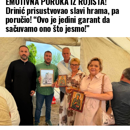
EMOTIVNA PORUKA IZ RUJIŠTA!
nazivao nepotrebnim!
Drinić prisustvovao slavi hrama, pa
Reproduktor
poručio! “Ovo je jedini garant da
videozapisa
sačuvamo ono što jesmo!”