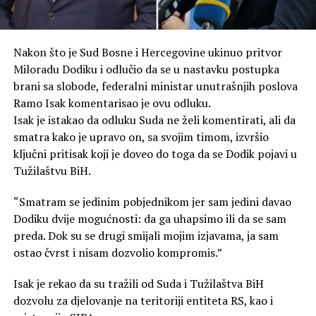
Nakon što je Sud Bosne i Hercegovine ukinuo pritvor
Miloradu Dodiku i odlučio da se u nastavku postupka
brani sa slobode, federalni ministar unutrašnjih poslova
Ramo Isak komentarisao je ovu odluku.
Isak je istakao da odluku Suda ne želi komentirati, ali da
smatra kako je upravo on, sa svojim timom, izvršio
ključni pritisak koji je doveo do toga da se Dodik pojavi u
Tužilaštvu BiH.
“Smatram se jedinim pobjednikom jer sam jedini davao
Dodiku dvije mogućnosti: da ga uhapsimo ili da se sam
preda. Dok su se drugi smijali mojim izjavama, ja sam
ostao čvrst i nisam dozvolio kompromis.”
Isak je rekao da su tražili od Suda i Tužilaštva BiH
dozvolu za djelovanje na teritoriji entiteta RS, kao i