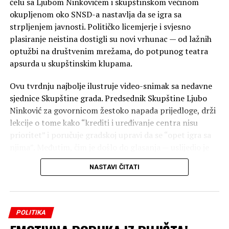
čelu sa Ljubom Ninkovićem i skupštinskom većinom
okupljenom oko SNSD-a nastavlja da se igra sa
strpljenjem javnosti. Političko licemjerje i svjesno
plasiranje neistina dostigli su novi vrhunac — od lažnih
optužbi na društvenim mrežama, do potpunog teatra
apsurda u skupštinskim klupama.
Ovu tvrdnju najbolje ilustruje video-snimak sa nedavne
sjednice Skupštine grada. Predsednik Skupštine Ljubo
Ninković za govornicom žestoko napada prijedloge, drži
lekcije o tome kako “krediti i uređivanje centra nisu
prioritet” i poručuje gradskoj upravi da se “opet igra sa
njima”. Međutim, čim je došlo do glasanja — uslijedio je
šok.
NASTAVI ČITATI
Bez trunke blama, Ninković je u ekspresnom roku, ruku
pod ruku sa svojom većinom, glasao
“ZA”
svaki
amandman, za odluku o parkinzima, pa čak i za samo
POLITIKA
kreditno zaduženje koje je nekoliko minuta ranije