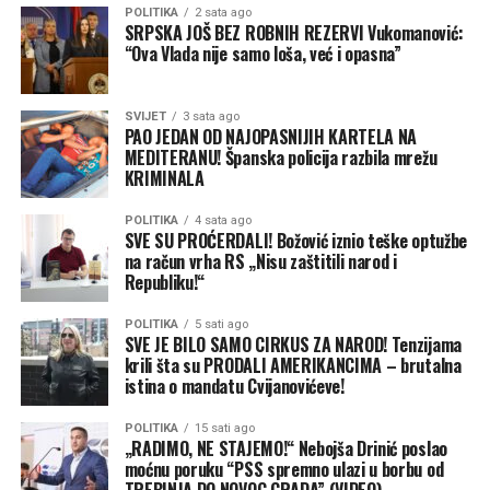
Ali ne razumijem da nisu u
tradicija okupljanja oko ovog svetog hrama nastaviti i u
POLITIKA
2 sata ago
stanju napisati objavu da
SRPSKA JOŠ BEZ ROBNIH REZERVI Vukomanović:
Blink
godinama koje dolaze.
“Ova Vlada nije samo loša, već i opasna”
bar liči na istinu”
, poručuje
Milanović na samom
SVIJET
3 sata ago
PAO JEDAN OD NAJOPASNIJIH KARTELA NA
početku svog obraćanja.
MEDITERANU! Španska policija razbila mrežu
KRIMINALA
Milanović podsjeća da ovo nije prvi put da SNSD
POLITIKA
4 sata ago
SVE SU PROĆERDALI! Božović iznio teške optužbe
ponavlja istu neistinu u javnosti, iako su im u
na račun vrha RS „Nisu zaštitili narod i
skupštinskim klupama već predočeni dokazi:
Republiku!“
“Ovu tezu, da je nekad,
POLITIKA
5 sati ago
SVE JE BILO SAMO CIRKUS ZA NAROD! Tenzijama
navodno, grad podigao
krili šta su PRODALI AMERIKANCIMA – brutalna
istina o mandatu Cvijanovićeve!
kredit za novi vodovod do
rezervoara Tunjice, jer je
POLITIKA
15 sati ago
„RADIMO, NE STAJEMO!“ Nebojša Drinić poslao
postojeći bio nedovoljnog
moćnu poruku “PSS spremno ulazi u borbu od
TREBINJA DO NOVOG GRADA” (VIDEO)