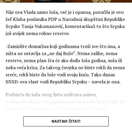
prenosimo na našu djecu,
jer je to jedini garant da
Nije ova Vlada samo loša, već je i opasna, poručila je ovo
šef Kluba poslanika PDP u Narodnoj skupštini Republike
očuvamo sve ono što nas
Srpske Tanja Vukomanović, komentarišući to što Srpska
čini narodom i što nas
još uvijek nema robne rezerve.
razlikuje od drugih”
, izjavio
-Zamislite domaćina koji godinama troši sve što ima, a
je Drinić.
ništa ne ostavlja za „ne daj Bože“. Nema zalihe, nema
rezerve, nema plan šta će ako dođu loša godina, suša ili
neka veća kriza. Za takvog čovjeka ne biste rekli da nema
Domaćini i parohijani Rujišta uručili su Driniću i poseban
sreće, rekli biste da loše vodi svoju kuću. Tako danas
poklon — umjetničku sliku crkve Svete Petke Trnove, u
SNSD-ova vlast vodi Republiku Srpsku – navela je ona.
znak zahvalnosti za dosadašnju podršku i kumstvo.
Podsjeća da suša ovog ljeta uništava usjeve,
“Ovom prilikom dobio sam
poljoprivrednici već upozoravaju na posljedice i traže da
na poklon i sliku crkve
Republika Srpska ima rezerve osnovnih životnih
namirnica.
Svete Petke Trnove, koja će
NASTAVI ČITATI
me podsjećati na ovaj
-Kada nemate rezerve, svaki poremećaj na tržištu i svaka