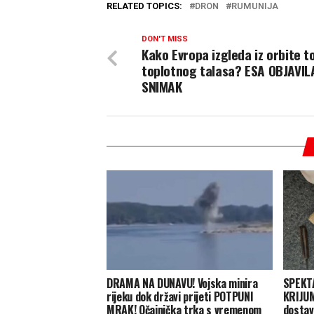
RELATED TOPICS:
DRON
RUMUNIJA
DON'T MISS
Kako Evropa izgleda iz orbite 
toplotnog talasa? ESA OBJAVIL
SNIMAK
DRAMA NA DUNAVU! Vojska minira
SPEKT
rijeku dok državi prijeti POTPUNI
KRIJUM
MRAK! Očajnička trka s vremenom
dostavi