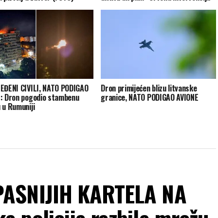
EĐENI CIVILI, NATO PODIGAO
Dron primijećen blizu litvanske
: Dron pogodio stambenu
granice, NATO PODIGAO AVIONE
 u Rumuniji
PASNIJIH KARTELA NA
 policija razbila mrežu