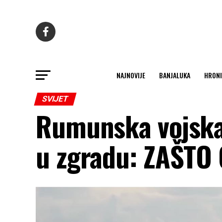
NAJNOVIJE
BANJALUKA
HRONI
SVIJET
Rumunska vojska 
u zgradu: ZAŠTO