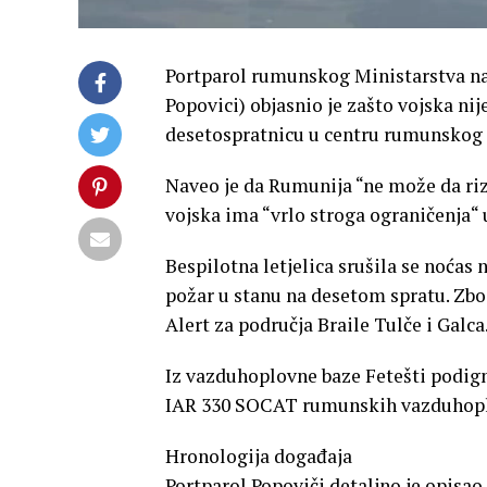
Portparol rumunskog Ministarstva na
Popovici) objasnio je zašto vojska nij
desetospratnicu u centru rumunskog 
Naveo je da Rumunija “ne može da riz
vojska ima “vrlo stroga ograničenja“ 
Bespilotna letjelica srušila se noćas 
požar u stanu na desetom spratu. Zb
Alert za područja Braile Tulče i Galca
Iz vazduhoplovne baze Fetešti podign
IAR 330 SOCAT rumunskih vazduhopl
Hronologija događaja
Portparol Popoviči detaljno je opisao 