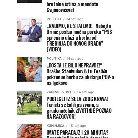
brutalna istina o mandatu
Cvijanovićeve!
POLITIKA
14 sati ago
„RADIMO, NE STAJEMO!“ Nebojša
Drinić poslao moćnu poruku “PSS
spremno ulazi u borbu od
TREBINJA DO NOVOG GRADA”
(VIDEO)
POLITIKA
14 sati ago
„DOSTA JE BILO NEPRAVDE!“
Draško Stanivuković i u Tesliću
pokrenuo borbu za ukidanje PDV-a
na lijekove
ZANIMLJIVOSTI
14 sati ago
POBJEGLI IZ SELA ZBOG KRAVA!
Turisti se žalili na zvona, a
gradonačelnik ŽIVOTINJE POZVAO
NA RAZGOVOR!
KUHINJICA
15 sati ago
IMATE PARADAJZ I 20 MINUTA?