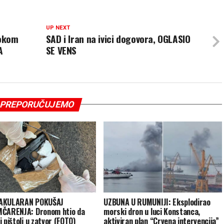
UP NEXT
tokom
SAD i Iran na ivici dogovora, OGLASIO
A
SE VENS
PREPORUČUJEMO
AKULARAN POKUŠAJ
UZBUNA U RUMUNIJI: Eksplodirao
ČARENJA: Dronom htio da
morski dron u luci Konstanca,
 pištolj u zatvor (FOTO)
aktiviran plan “Crvena intervencija”