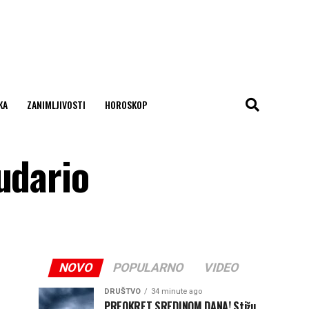
KA
ZANIMLJIVOSTI
HOROSKOP
udario
NOVO
POPULARNO
VIDEO
DRUŠTVO
34 minute ago
PREOKRET SREDINOM DANA! Stižu