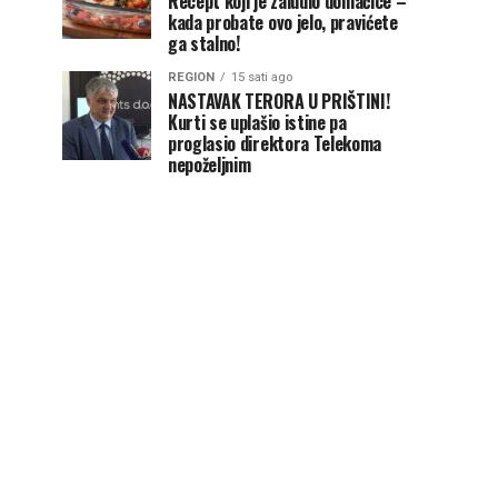
Recept koji je zaludio domaćice –
kada probate ovo jelo, pravićete
ga stalno!
REGION
15 sati ago
NASTAVAK TERORA U PRIŠTINI!
Kurti se uplašio istine pa
proglasio direktora Telekoma
nepoželjnim