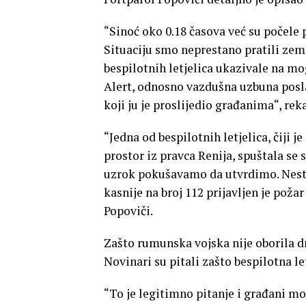
“Sinoć oko 0.18 časova već su počel
Situaciju smo neprestano pratili zem
bespilotnih letjelica ukazivale na mo
Alert, odnosno vazdušna uzbuna posla
koji ju je proslijedio građanima“, reka
“Jedna od bespilotnih letjelica, čiji j
prostor iz pravca Renija, spuštala se s
uzrok pokušavamo da utvrdimo. Nestal
kasnije na broj 112 prijavljen je poža
Popoviči.
Zašto rumunska vojska nije oborila dr
Novinari su pitali zašto bespilotna le
“To je legitimno pitanje i građani mo