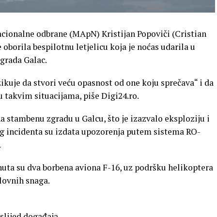
cionalne odbrane (MApN) Kristijan Popoviči (Cristian
e oborila bespilotnu letjelicu koja je noćas udarila u
grada Galac.
ikuje da stvori veću opasnost od one koju sprečava“ i da
u takvim situacijama, piše Digi24.ro.
na stambenu zgradu u Galcu, što je izazvalo eksploziju i
og incidenta su izdata upozorenja putem sistema RO-
.
uta su dva borbena aviona F-16, uz podršku helikoptera
ovnih snaga.
slijed događaja.