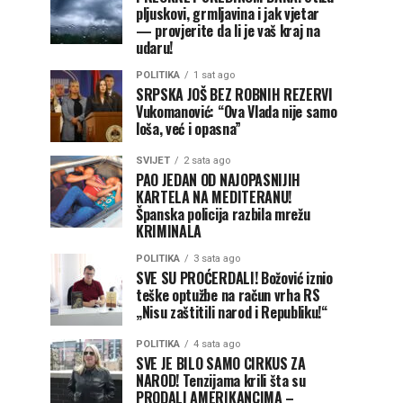
pljuskovi, grmljavina i jak vjetar
— provjerite da li je vaš kraj na
udaru!
POLITIKA
1 sat ago
SRPSKA JOŠ BEZ ROBNIH REZERVI
Vukomanović: “Ova Vlada nije samo
loša, već i opasna”
SVIJET
2 sata ago
PAO JEDAN OD NAJOPASNIJIH
KARTELA NA MEDITERANU!
Španska policija razbila mrežu
KRIMINALA
POLITIKA
3 sata ago
SVE SU PROĆERDALI! Božović iznio
teške optužbe na račun vrha RS
„Nisu zaštitili narod i Republiku!“
POLITIKA
4 sata ago
SVE JE BILO SAMO CIRKUS ZA
NAROD! Tenzijama krili šta su
PRODALI AMERIKANCIMA –