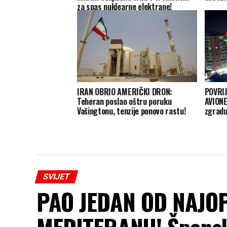
za spas nuklearne elektrane!
IRAN OBRIO AMERIČKI DRON:
POVRIJ
Teheran poslao oštru poruku
AVIONE
Vašingtonu, tenzije ponovo rastu!
zgradu
SVIJET
PAO JEDAN OD NAJO
MEDITERANU! Španska