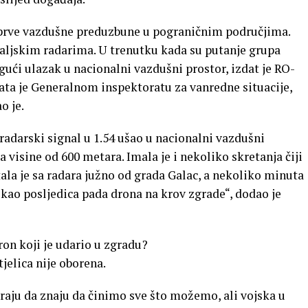
e prve vazdušne preduzbune u pograničnim područjima.
aljskim radarima. U trenutku kada su putanje grupa
gući ulazak u nacionalni vazdušni prostor, izdat je RO-
ta je Generalnom inspektoratu za vanredne situacije,
o je.
e radarski signal u 1.54 ušao u nacionalni vazdušni
a visine od 600 metara. Imala je i nekoliko skretanja čiji
a je sa radara južno od grada Galac, a nekoliko minuta
r kao posljedica pada drona na krov zgrade“, dodao je
on koji je udario u zgradu?
tjelica nije oborena.
raju da znaju da činimo sve što možemo, ali vojska u