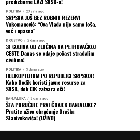
predizborne LAŽI SNSD-a!
POLITIKA
23 sata ago
SRPSKA JOŠ BEZ ROBNIH REZERVI
Vukomanović: “Ova Vlada nije samo loša,
već i opasna”
DRUŠTVO
2 dana ago
31 GODINA OD ZLOČINA NA PETROVAČKOJ
CESTI! Danas se odaje počast stradalim
civilima!
POLITIKA
3 dana ago
HELIKOPTEROM PO REPUBLICI SRPSKOJ!
Kako Dodik koristi javne resurse za
SNSD, dok CIK zatvara oči!
BANJALUKA
3 dana ago
ŠTA PORUČUJE PRVI ČOVJEK BANJALUKE?
Pratite uživo obraćanje Draška
Stanivukovića! (UŽIVO)