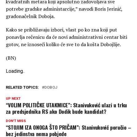
kvadratnih metara koji apsolutno zadovoljava sve
potrebe gradske administarcije,” navodi Boris Jerinić,
gradonačelnik Doboja.
Kako se približavaju izbori, vlast po ko zna koji put
ponavlja rečenicu da će novi administrativni centar biti
gotov, ne iznoseći koliko će sve to da košta Dobojlije.
(BN)
Loading
.
.
.
RELATED TOPICS:
DOBOJ
UP NEXT
“VOLIM POLITIČKE UTAKMICE”: Stanivuković ulazi u trku
za predsjednika RS ako Dodik bude kandidat?
DON'T MISS
“STOJIM IZA ONOGA ŠTO PRIČAM”: Stanivuković poručio –
bez jedinstva nema pobjede