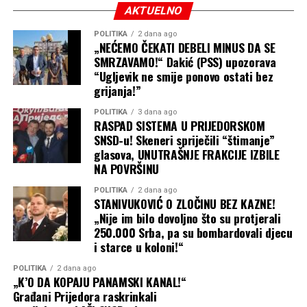
AKTUELNO
POLITIKA
2 dana ago
„NEĆEMO ČEKATI DEBELI MINUS DA SE
SMRZAVAMO!“ Dakić (PSS) upozorava
“Ugljevik ne smije ponovo ostati bez
grijanja!”
POLITIKA
3 dana ago
RASPAD SISTEMA U PRIJEDORSKOM
SNSD-u! Skeneri spriječili “štimanje”
glasova, UNUTRAŠNJE FRAKCIJE IZBILE
NA POVRŠINU
POLITIKA
2 dana ago
STANIVUKOVIĆ O ZLOČINU BEZ KAZNE!
„Nije im bilo dovoljno što su protjerali
250.000 Srba, pa su bombardovali djecu
i starce u koloni!“
POLITIKA
2 dana ago
„K’O DA KOPAJU PANAMSKI KANAL!“
Građani Prijedora raskrinkali