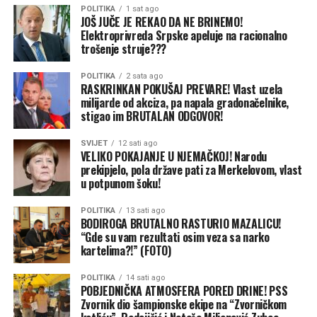
nivou BiH, zahvaljujući SNSD-u odluke se donese
POLITIKA
1 sat ago
mažu oči narodu, zaključuju naši sagovornici.
prostom većinom bez prava veta.
JOŠ JUČE JE REKAO DA NE BRINEMO!
Elektroprivreda Srpske apeluje na racionalno
trošenje struje???
POLITIKA
2 sata ago
RASKRINKAN POKUŠAJ PREVARE! Vlast uzela
milijarde od akciza, pa napala gradonačelnike,
stigao im BRUTALAN ODGOVOR!
SVIJET
12 sati ago
VELIKO POKAJANJE U NJEMAČKOJ! Narodu
(BN)
prekipjelo, pola države pati za Merkelovom, vlast
u potpunom šoku!
POLITIKA
13 sati ago
BODIROGA BRUTALNO RASTURIO MAZALICU!
“Gde su vam rezultati osim veza sa narko
kartelima?!” (FOTO)
POLITIKA
14 sati ago
(BN) Foto: BN
POBJEDNIČKA ATMOSFERA PORED DRINE! PSS
Zvornik dio šampionske ekipe na “Zvorničkom