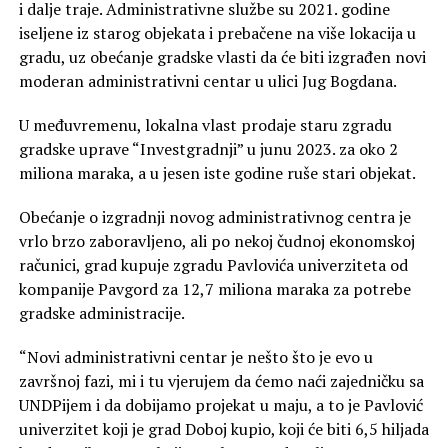
i dalje traje. Administrativne službe su 2021. godine
iseljene iz starog objekata i prebačene na više lokacija u
gradu, uz obećanje gradske vlasti da će biti izgrađen novi
moderan administrativni centar u ulici Jug Bogdana.
U međuvremenu, lokalna vlast prodaje staru zgradu
gradske uprave “Investgradnji” u junu 2023. za oko 2
miliona maraka, a u jesen iste godine ruše stari objekat.
Obećanje o izgradnji novog administrativnog centra je
vrlo brzo zaboravljeno, ali po nekoj čudnoj ekonomskoj
računici, grad kupuje zgradu Pavlovića univerziteta od
kompanije Pavgord za 12,7 miliona maraka za potrebe
gradske administracije.
“Novi administrativni centar je nešto što je evo u
završnoj fazi, mi i tu vjerujem da ćemo naći zajedničku sa
UNDPijem i da dobijamo projekat u maju, a to je Pavlović
univerzitet koji je grad Doboj kupio, koji će biti 6,5 hiljada