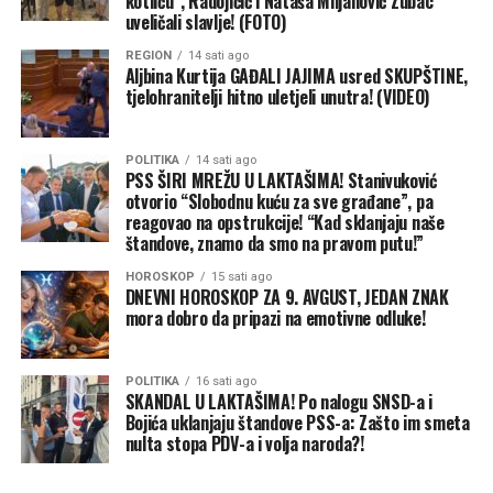
kotliću”, Radojičić i Nataša Miljanović Zubac
uveličali slavlje! (FOTO)
REGION
14 sati ago
Aljbina Kurtija GAĐALI JAJIMA usred SKUPŠTINE,
tjelohranitelji hitno uletjeli unutra! (VIDEO)
POLITIKA
14 sati ago
PSS ŠIRI MREŽU U LAKTAŠIMA! Stanivuković
otvorio “Slobodnu kuću za sve građane”, pa
reagovao na opstrukcije! “Kad sklanjaju naše
štandove, znamo da smo na pravom putu!”
HOROSKOP
15 sati ago
DNEVNI HOROSKOP ZA 9. AVGUST, JEDAN ZNAK
mora dobro da pripazi na emotivne odluke!
POLITIKA
16 sati ago
SKANDAL U LAKTAŠIMA! Po nalogu SNSD-a i
Bojića uklanjaju štandove PSS-a: Zašto im smeta
nulta stopa PDV-a i volja naroda?!