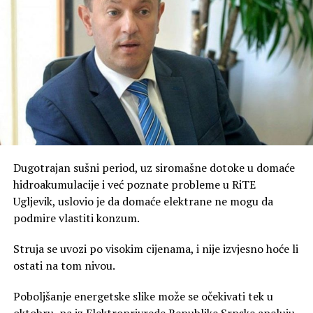
Dugotrajan sušni period, uz siromašne dotoke u domaće
hidroakumulacije i već poznate probleme u RiTE
Ugljevik, uslovio je da domaće elektrane ne mogu da
podmire vlastiti konzum.
Struja se uvozi po visokim cijenama, i nije izvjesno hoće li
ostati na tom nivou.
Poboljšanje energetske slike može se očekivati tek u
oktobru, pa iz Elektroprivrede Republike Srpske apeluju