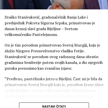
Draško Stanivuković, gradonačelnik Banja Luke i
predsjednik Pokreta Sigurna Srpska, prisustvovao je
danas krsnoj slavi grada Bijeljine – Svetom
velikomučeniku Pantelejmonu.
On je tim povodom prisustvovao Svetoj liturgiji, koju je
služio Njegovo Preosveštenstvo vladika Fotije.
Stanivuković se povodom ovog radosnog dana obratio
građanima Semberije putem svojih kanala, a dio njegovih
poruka prenosimo kao zvaničnu izjavu:
“Predivno, pantelinsko jutro u Bijeljini. Čast mi je bila da
prisustvujem Svetoj liturgiji koju je, povodom krsne slave
grada Bijeljine, Svetog velikomučenika Pantelejmona,
služio Njegovo Preosveštenstvo vladika Fotije. Svim
građanima Bijeljine i Semberije od srca čestitam krsnu
NASTAVI ČITATI
slavu!”, izjavio je Stanivuković.