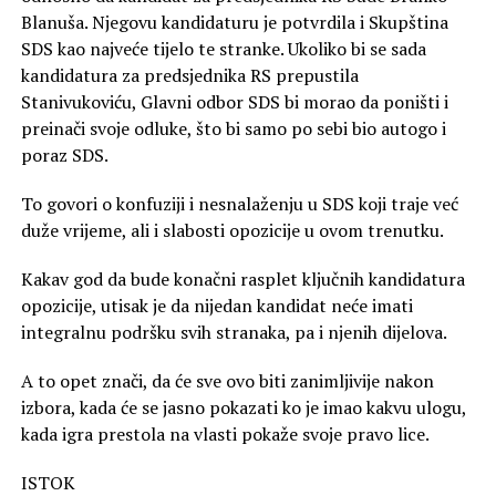
Blanuša. Njegovu kandidaturu je potvrdila i Skupština
SDS kao najveće tijelo te stranke. Ukoliko bi se sada
kandidatura za predsjednika RS prepustila
Stanivukoviću, Glavni odbor SDS bi morao da poništi i
preinači svoje odluke, što bi samo po sebi bio autogo i
poraz SDS.
To govori o konfuziji i nesnalaženju u SDS koji traje već
duže vrijeme, ali i slabosti opozicije u ovom trenutku.
Kakav god da bude konačni rasplet ključnih kandidatura
opozicije, utisak je da nijedan kandidat neće imati
integralnu podršku svih stranaka, pa i njenih dijelova.
A to opet znači, da će sve ovo biti zanimljivije nakon
izbora, kada će se jasno pokazati ko je imao kakvu ulogu,
kada igra prestola na vlasti pokaže svoje pravo lice.
ISTOK