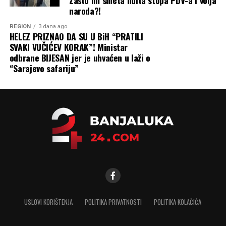
naroda?!
REGION
3 dana ago
HELEZ PRIZNAO DA SU U BiH “PRATILI
SVAKI VUČIĆEV KORAK”! Ministar
odbrane BIJESAN jer je uhvaćen u laži o
“Sarajevo safariju”
USLOVI KORIŠTENJA
POLITIKA PRIVATNOSTI
POLITIKA KOLAČIĆA