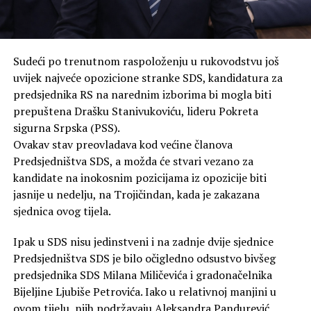
Sudeći po trenutnom raspoloženju u rukovodstvu još
uvijek najveće opozicione stranke SDS, kandidatura za
predsjednika RS na narednim izborima bi mogla biti
prepuštena Drašku Stanivukoviću, lideru Pokreta
sigurna Srpska (PSS).
Ovakav stav preovladava kod većine članova
Predsjedništva SDS, a možda će stvari vezano za
kandidate na inokosnim pozicijama iz opozicije biti
jasnije u nedelju, na Trojičindan, kada je zakazana
sjednica ovog tijela.
Ipak u SDS nisu jedinstveni i na zadnje dvije sjednice
Predsjedništva SDS je bilo očigledno odsustvo bivšeg
predsjednika SDS Milana Miličevića i gradonačelnika
Bijeljine Ljubiše Petrovića. Iako u relativnoj manjini u
ovom tijelu, njih podržavaju Aleksandra Pandurević,