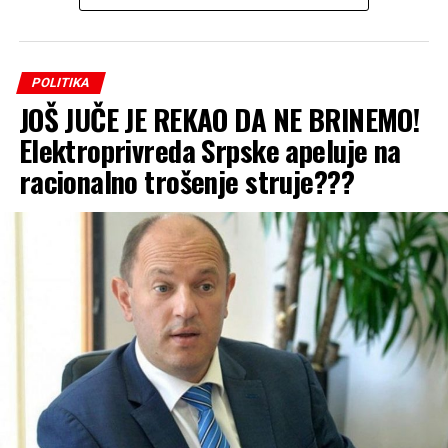
Предивно, пантелинско
јутро у Бијељини. 🙏
POLITIKA
JOŠ JUČE JE REKAO DA NE BRINEMO!
Elektroprivreda Srpske apeluje na
Част ми је била да
racionalno trošenje struje???
присуствујем Светој
литургији коју је, поводом
крсне славе града
Бијељине, Светог
великомученика
Пантелејмона, служио
Његово Преосвештенство
владика Фотије.