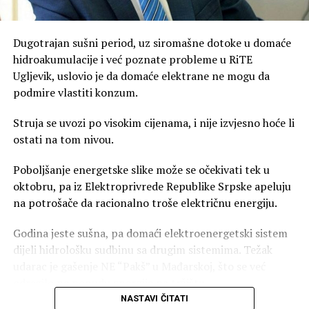
Свим грађанима
Бијељине и Семберије од
Dugotrajan sušni period, uz siromašne dotoke u domaće
hidroakumulacije i već poznate probleme u RiTE
срца честитам крсну…
Ugljevik, uslovio je da domaće elektrane ne mogu da
pic.twitter.com/GUwaCViAVM
podmire vlastiti konzum.
Struja se uvozi po visokim cijenama, i nije izvjesno hoće li
— Драшко Станивуковић
ostati na tom nivou.
(@Stanivukovic_D)
August
Poboljšanje energetske slike može se očekivati tek u
9, 2026
oktobru, pa iz Elektroprivrede Republike Srpske apeluju
na potrošače da racionalno troše električnu energiju.
Gradonačelnik Banja Luke je naglasio i poseban emotivni
Godina jeste sušna, pa domaći elektroenergetski sistem
odnos koji ima prema ovom gradu.
dijeli hidrološku sudbinu sa drugim sistemima. Težak
udarac je gašenje NE “Pakš” u Mađarskoj, što se već
“U Bijeljinu uvijek dolazim sa posebnim zadovoljstvom, a
odrazilo na ponudu energije na tržištu.
naročito u danima koji nas podsjećaju ko smo i šta treba
da budemo. Ovakvi praznici treba da nam budu putokaz
NASTAVI ČITATI