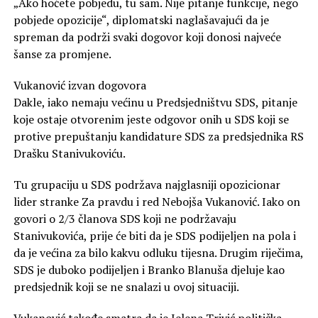
„Ako hoćete pobjedu, tu sam. Nije pitanje funkcije, nego
pobjede opozicije“, diplomatski naglašavajući da je
spreman da podrži svaki dogovor koji donosi najveće
šanse za promjene.
Vukanović izvan dogovora
Dakle, iako nemaju većinu u Predsjedništvu SDS, pitanje
koje ostaje otvorenim jeste odgovor onih u SDS koji se
protive prepuštanju kandidature SDS za predsjednika RS
Drašku Stanivukoviću.
Tu grupaciju u SDS podržava najglasniji opozicionar
lider stranke Za pravdu i red Nebojša Vukanović. Iako on
govori o 2/3 članova SDS koji ne podržavaju
Stanivukovića, prije će biti da je SDS podijeljen na pola i
da je većina za bilo kakvu odluku tijesna. Drugim riječima,
SDS je duboko podijeljen i Branko Blanuša djeluje kao
predsjednik koji se ne snalazi u ovoj situaciji.
Vukanović takođe smatra da je Jelena Trivić politička