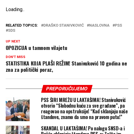
Loading
.
.
.
RELATED TOPICS:
DRAŠKO STANIVKOVIĆ
NASLOVNA
PSS
SDS
UP NEXT
OPOZICIJA u tamnom vilajetu
DON'T MISS
STATISTIKA KOJA PLAŠI REŽIM! Stanivuković 10 godina ne
zna za politički poraz,
PREPORUČUJEMO
PSS ŠIRI MREŽU U LAKTAŠIMA! Stanivuković
otvorio “Slobodnu kuću za sve građane”, pa
reagovao na opstrukcije! “Kad sklanjaju naše
štandove, znamo da smo na pravom putu!”
SKANDAL U LAKTAŠIMA! Po nalogu SNSD-a i
Bojića uklanjaju štandove PSS-a: Zašto im