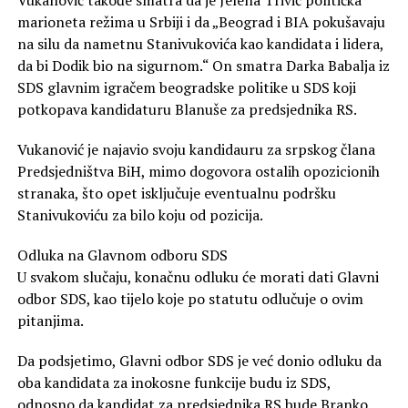
marioneta režima u Srbiji i da „Beograd i BIA pokušavaju
na silu da nametnu Stanivukovića kao kandidata i lidera,
da bi Dodik bio na sigurnom.“ On smatra Darka Babalja iz
SDS glavnim igračem beogradske politike u SDS koji
potkopava kandidaturu Blanuše za predsjednika RS.
Vukanović je najavio svoju kandidauru za srpskog člana
Predsjedništva BiH, mimo dogovora ostalih opozicionih
stranaka, što opet isključuje eventualnu podršku
Stanivukoviću za bilo koju od pozicija.
Odluka na Glavnom odboru SDS
U svakom slučaju, konačnu odluku će morati dati Glavni
odbor SDS, kao tijelo koje po statutu odlučuje o ovim
pitanjima.
Da podsjetimo, Glavni odbor SDS je već donio odluku da
oba kandidata za inokosne funkcije budu iz SDS,
odnosno da kandidat za predsjednika RS bude Branko