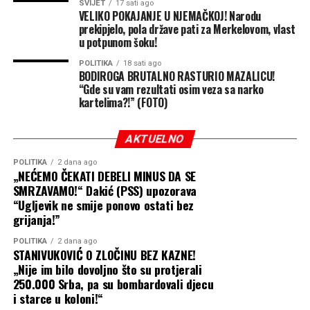
SNSD više od šest mjeseci u Domu naroda blokira
SVIJET
17 sati ago
VELIKO POKAJANJE U NJEMAČKOJ! Narodu
smanjenje akciza, podsjeća predsjednica Narodnog
prekipjelo, pola države pati za Merkelovom, vlast
fronta Jelena Trivić.
u potpunom šoku!
POLITIKA
18 sati ago
„Za to što ne žele da urade okrivljuju druge. Pa zato što
BODIROGA BRUTALNO RASTURIO MAZALICU!
njima odgovaraju više cijene, zbog priliva više novca po
“Gde su vam rezultati osim veza sa narko
kartelima?!” (FOTO)
osnovu PDV-a, a za to što građani osjećaju težinu viših
cijena, pa njih baš i nije briga za to“, smatra Trivić.
AKTUELNO
Umjesto da urade ono što im je u nadležnosti i smanje
POLITIKA
2 dana ago
iznos akciza, uz ukinanje PDV-a na opremu za bebe,
„NEĆEMO ČEKATI DEBELI MINUS DA SE
lijekove i osnovne životne namirnice, SNSD i Amidžić
SMRZAVAMO!“ Dakić (PSS) upozorava
mažu oči narodu, zaključuju naši sagovornici.
“Ugljevik ne smije ponovo ostati bez
grijanja!”
POLITIKA
2 dana ago
STANIVUKOVIĆ O ZLOČINU BEZ KAZNE!
„Nije im bilo dovoljno što su protjerali
250.000 Srba, pa su bombardovali djecu
i starce u koloni!“