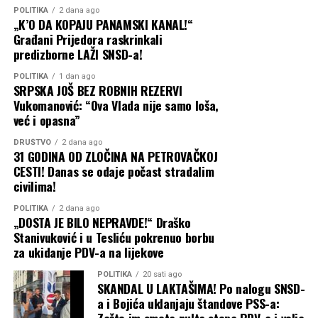
POLITIKA
2 dana ago
„K’O DA KOPAJU PANAMSKI KANAL!“
Građani Prijedora raskrinkali
predizborne LAŽI SNSD-a!
POLITIKA
1 dan ago
SRPSKA JOŠ BEZ ROBNIH REZERVI
Vukomanović: “Ova Vlada nije samo loša,
već i opasna”
DRUŠTVO
2 dana ago
31 GODINA OD ZLOČINA NA PETROVAČKOJ
(BN) Foto: BN
CESTI! Danas se odaje počast stradalim
civilima!
POLITIKA
2 dana ago
„DOSTA JE BILO NEPRAVDE!“ Draško
Stanivuković i u Tesliću pokrenuo borbu
za ukidanje PDV-a na lijekove
POLITIKA
20 sati ago
SKANDAL U LAKTAŠIMA! Po nalogu SNSD-
a i Bojića uklanjaju štandove PSS-a:
Zašto im smeta nulta stopa PDV-a i volja