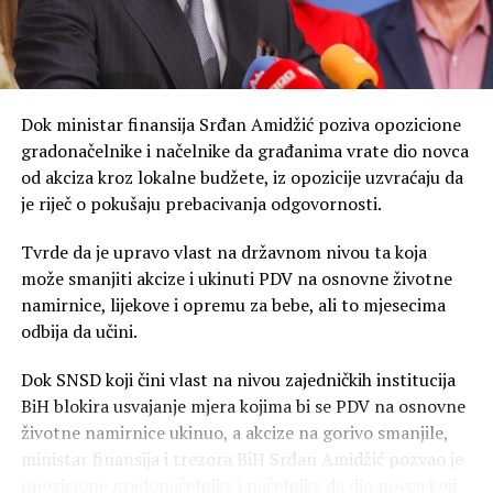
toga imamo znatno manje padavina, u januaru 440 litara
po metru kvadratnom, a u ostalih pet mjeseci imamo
287 litara – naveo je Duško Vujović, rukovodilac sektora
za upravljanje proizvodnjom i vodama ZP
Hidroelektrane na Trebišnjici.
Dok ministar finansija Srđan Amidžić poziva opozicione
gradonačelnike i načelnike da građanima vrate dio novca
Trenutni dotoci su minorni u odnosu na potrošnju. Kota
od akciza kroz lokalne budžete, iz opozicije uzvraćaju da
hidroakumulacije “Bileća” je niža jedanaest metara u
je riječ o pokušaju prebacivanja odgovornosti.
odnosu na plan.
Tvrde da je upravo vlast na državnom nivou ta koja
– Ona može da radio još 30, 40 dana, imamo remont
može smanjiti akcize i ukinuti PDV na osnovne životne
Hidroelektrana na Trebišnjici, koji će trajati preko
namirnice, lijekove i opremu za bebe, ali to mjesecima
mjesec dana, crpimo naše kapacitete, vjerujem da će u
odbija da učini.
oktobru krenuti drugačije – kaže Petrović, navodi
Glas
Srpske
.
Dok SNSD koji čini vlast na nivou zajedničkih institucija
BiH blokira usvajanje mjera kojima bi se PDV na osnovne
Tada se očekuje povratak Termoelektrane Ugljevik u
životne namirnice ukinuo, a akcize na gorivo smanjile,
proizuvodnju. Iznenađenja sa sušom neće biti –
ministar finansija i trezora BiH Srđan Amidžić pozvao je
procjenjuje se da će potrajato do kraja septembra, pa je
opozicione gradonačelnike i načelnike da dio novca koji
izvjesno da će nedostajuća el.energija do daljnjeg biti