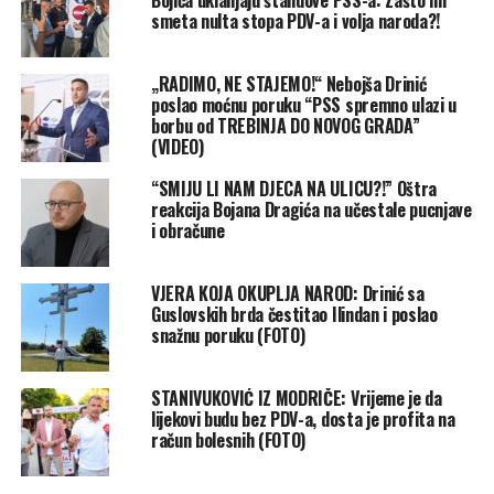
smeta nulta stopa PDV-a i volja naroda?!
„RADIMO, NE STAJEMO!“ Nebojša Drinić
poslao moćnu poruku “PSS spremno ulazi u
borbu od TREBINJA DO NOVOG GRADA”
(VIDEO)
“SMIJU LI NAM DJECA NA ULICU?!” Oštra
reakcija Bojana Dragića na učestale pucnjave
i obračune
VJERA KOJA OKUPLJA NAROD: Drinić sa
Guslovskih brda čestitao Ilindan i poslao
snažnu poruku (FOTO)
STANIVUKOVIĆ IZ MODRIČE: Vrijeme je da
lijekovi budu bez PDV-a, dosta je profita na
račun bolesnih (FOTO)