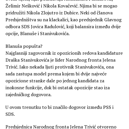
Želimir Nešković i Nikola Kovačević. Njima bi se mogao
pridružiti Nikola Zlojutro iz Dubice. Neki od članova
Predsjedništva su na klackalici, kao predsjednik Glavnog
odbora SDS Jovica Radulović, koji balansira između dvije
opcije, Blanuše i Stanivukovića.
Blanuša popušta?
Najglasniji zagovornik iz opozicionih redova kandidature
Draška Stanivukovića je lider Narodnog fronta Jelena
Trivić. Iako nekada ljuti protivnik Stanivukovića, ona
sada zastupa model prema kojem bi dvije najveće
opozicione stranke dale po jednog kandidata za
inokosne funkcije, dok bi ostatak opozicije stao iza
zajedničkog dogovora.
U ovom trenutku to bi značilo dogovor između PSS i
SDS.
Predsjednica Narodnog fronta Jelena Trivić otvoreno