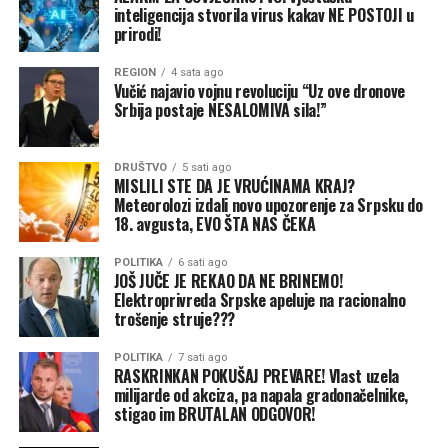
treba grad, pa nek se ukinu onda njihove fotelje i nek se
inteligencija stvorila virus kakav NE POSTOJI u
prirodi!
njihovi budžeti prebace ovdje, pa će vidjeti kako se radi.
Moja najjasnija poruka građanima je da će onog trenutka
REGION
4 sata ago
kada mi budemo ti koji vode zajedničke institucije, PDV
Vučić najavio vojnu revoluciju “Uz ove dronove
će biti ukinut u jednom danu i akcize će biti smanjene.
Srbija postaje NESALOMIVA sila!”
Gdje su sve te pare od akciza, ja ih ne vidim kroz puteve i
autoputeve“, kaže Stanivuković.
DRUŠTVO
5 sati ago
MISLILI STE DA JE VRUĆINAMA KRAJ?
Vraćanje novca od akciza građanima od strane lokalnih
Meteorolozi izdali novo upozorenje za Srpsku do
18. avgusta, EVO ŠTA NAS ČEKA
zajednica je neustavno, nelogično i nešto na što niko
dobronamjeran ne bi pozvao, smatra načelnik Istočne
POLITIKA
6 sati ago
Ilidže Marinko Božović.
JOŠ JUČE JE REKAO DA NE BRINEMO!
Elektroprivreda Srpske apeluje na racionalno
„Oni su naučili da lokalne zajednice učine zavisnim, a da
trošenje struje???
im onda na kašičicu daju neka sredstva. Sada bi da i ono
POLITIKA
7 sati ago
što po trenutnim zakonima, koji su takođe loši, po
RASKRINKAN POKUŠAJ PREVARE! Vlast uzela
kojima lokalne zajednice dobijaju jako malo, trebali
milijarde od akciza, pa napala gradonačelnike,
nečega da se odreknu“, objašnjava Božović.
stigao im BRUTALAN ODGOVOR!