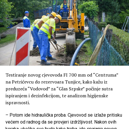
podržaćemo porodice školskim priborom i novčano za
prvačiće, zatim dodjeljujemo stipendije učenicima i
studentima, a kroz ovakve događaje nastojimo da
budemo još bliži našim porodicama – poručila je Šukalo.
Dodala je da će tokom ljeta biti organizovano još
sadržaja na gradskim šetalištima i u parkovima.
-Želimo da svim sugrađanima koji ljeto provode u
Banjaluci ponudimo kvalitetne i besplatne sadržaje. U
narednom periodu biće organizovano još nekoliko
Testiranje novog cjevovoda FI 700 mm od “Centruma”
ovakvih druženja, koja će biti uvod u našu tradicionalnu
na Petrićevcu do rezervoara Tunjice, kako kažu iz
manifestaciju „Veliki početak“, kojom zajedno pružamo
preduzeća “Vodovod” za “Glas Srpske” počinje sutra
podršku porodicama i učenicima pred početak nove
ispiranjem i dezinfekcijom, te analizom higijenske
školske godine – rekla je Šukalo.
ispravnosti.
Govoreći o novim mjerama podrške, Šukalo je istakla da
– Potom ide hidraulička proba. Cjevovod se izlaže pritisku
će Grad obezbijediti besplatnu aplikaciju za roditelje koja
većem od radnog da se provjeri izdržljivost. Nakon ovih
će pomoći u bezbjednijem korištenju društvenih mreža i
koraka, ukoliko sve bude kako treba, ide spajanje novog