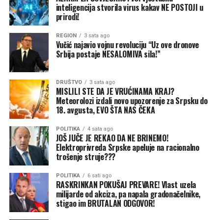
inteligencija stvorila virus kakav NE POSTOJI u
noć koju ćete dugo prepričavati!
prirodi!
REGION
3 sata ago
Vučić najavio vojnu revoluciju “Uz ove dronove
Srbija postaje NESALOMIVA sila!”
DRUŠTVO
3 sata ago
MISLILI STE DA JE VRUĆINAMA KRAJ?
Meteorolozi izdali novo upozorenje za Srpsku do
18. avgusta, EVO ŠTA NAS ČEKA
POLITIKA
4 sata ago
JOŠ JUČE JE REKAO DA NE BRINEMO!
Elektroprivreda Srpske apeluje na racionalno
trošenje struje???
POLITIKA
6 sati ago
RASKRINKAN POKUŠAJ PREVARE! Vlast uzela
milijarde od akciza, pa napala gradonačelnike,
stigao im BRUTALAN ODGOVOR!