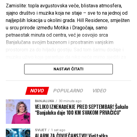
Zamislite: topla avgustovska veče, blistava atmosfera,
sjajno društvo i muzika koja ne staje – sve to na jednoj od
najljepših lokacija u okolini grada. Hill Residence, smješten
u srcu prirode između Motika i Dragočaja, samo
petnaestak minuta od centra, već je osvojio srca
Banjalučana svojim bazenom i prostranim vanjskim
prostorom za do hiljadu gostiju. Sad tom šarmu dodaje i
muziku uživo koja garantuje da niko neće mirno sjediti za
stolom!
NASTAVI ČITATI
Ovo je veče kada se spajaju luksuz, opuštenost i prava
energija – savršena kombinacija za sve koji žele da avgust
zapamte po dobrom provodu, a ne po vrućini.
NOVO
POPULARNO
VIDEO
Rezervišite svoj sto na vrijeme putem broja 065 332-336
BANJALUKA
30 minuta ago
VELIKO IZNENAĐENJE PRED SEPTEMBAR! Šukalo
i osigurajte sebi mjesto na jednoj od najiščekivanijih žurki
“Banjaluka daje 100 KM SVAKOM PRVAČIĆU”
ovog ljeta.
Hill Residence još jednom potvrđuje da zna kako se pravi
SVIJET
1 sat ago
nezaboravna zabava – vidimo se 14. avgusta, spremni za
ALARM ZA ČOVJEČANSTVO! Vještačka