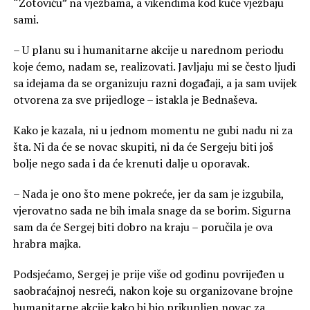
“Zotoviću” na vježbama, a vikendima kod kuće vježbaju
sami.
– U planu su i humanitarne akcije u narednom periodu
koje ćemo, nadam se, realizovati. Javljaju mi se često ljudi
sa idejama da se organizuju razni događaji, a ja sam uvijek
otvorena za sve prijedloge – istakla je Bednaševa.
Kako je kazala, ni u jednom momentu ne gubi nadu ni za
šta. Ni da će se novac skupiti, ni da će Sergeju biti još
bolje nego sada i da će krenuti dalje u oporavak.
– Nada je ono što mene pokreće, jer da sam je izgubila,
vjerovatno sada ne bih imala snage da se borim. Sigurna
sam da će Sergej biti dobro na kraju – poručila je ova
hrabra majka.
Podsjećamo, Sergej je prije više od godinu povrijeđen u
saobraćajnoj nesreći, nakon koje su organizovane brojne
humanitarne akcije kako bi bio prikupljen novac za