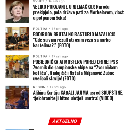
SVIJET
16 sati ago
VELIKO POKAJANJE U NJEMAČKOJ! Narodu
prekipjelo, pola države pati za Merkelovom, vlast
u potpunom šoku!
POLITIKA
16 sati ago
BODIROGA BRUTALNO RASTURIO MAZALICU!
“Gde su vam rezultati osim veza sa narko
kartelima?!” (FOTO)
POLITIKA
17 sati ago
POBJEDNIČKA ATMOSFERA PORED DRINE! PSS
Zvornik dio šampionske ekipe na “Zvorničkom
kotliću”, Radojičić i Nataša Miljanović Zubac
uveličali slavlje! (FOTO)
REGION
17 sati ago
Aljbina Kurtija GAĐALI JAJIMA usred SKUPŠTINE,
tjelohranitelji hitno uletjeli unutra! (VIDEO)
AKTUELNO