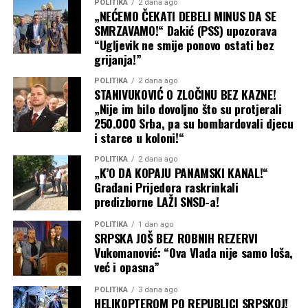
POLITIKA
2 dana ago
„NEĆEMO ČEKATI DEBELI MINUS DA SE
SMRZAVAMO!“ Dakić (PSS) upozorava
“Ugljevik ne smije ponovo ostati bez
grijanja!”
POLITIKA
2 dana ago
STANIVUKOVIĆ O ZLOČINU BEZ KAZNE!
„Nije im bilo dovoljno što su protjerali
250.000 Srba, pa su bombardovali djecu
i starce u koloni!“
POLITIKA
2 dana ago
„K’O DA KOPAJU PANAMSKI KANAL!“
Građani Prijedora raskrinkali
predizborne LAŽI SNSD-a!
POLITIKA
1 dan ago
SRPSKA JOŠ BEZ ROBNIH REZERVI
Vukomanović: “Ova Vlada nije samo loša,
već i opasna”
POLITIKA
3 dana ago
HELIKOPTEROM PO REPUBLICI SRPSKOJ!