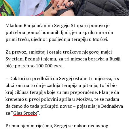
Mladom Banjalučaninu Sergeju Stuparu ponovo je
potrebna pomoć humanih ljudi, jer u aprilu mora da
primi treću, ujedno i posljednju terapiju u Moskvi.
Za prevoz, smještaj i ostale troškove njegovoj majci
Svjetlani Bednaš i njemu, za tri mjeseca boravka u Rusiji,
biće potrebno 100.000 evra.
– Doktori su predložili da Sergej ostane tri mjeseca, a s
obzirom na to da je zadnja terapija u pitanju, to bi bio
kraj ciklusa terapija koje su mu preporučene. Plan je da
krenemo u prvoj polovini aprila u Moskvu, te se nadam
da ćemo do tada prikupiti novac – pojasnila je Bednaševa
za “
Glas Srpske
“.
Prema njenim riječima, Sergej se nakon nedavnog