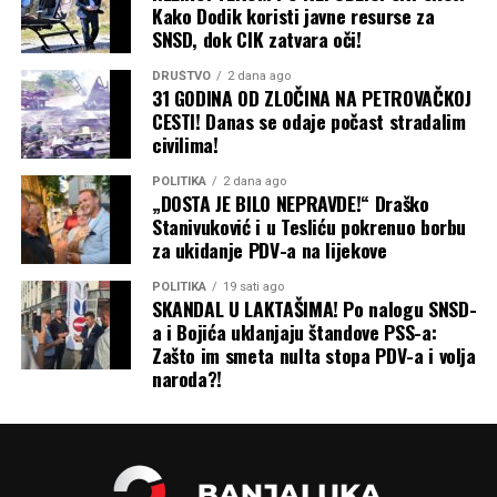
Kako Dodik koristi javne resurse za
SNSD, dok CIK zatvara oči!
DRUŠTVO
2 dana ago
31 GODINA OD ZLOČINA NA PETROVAČKOJ
CESTI! Danas se odaje počast stradalim
civilima!
POLITIKA
2 dana ago
„DOSTA JE BILO NEPRAVDE!“ Draško
Stanivuković i u Tesliću pokrenuo borbu
za ukidanje PDV-a na lijekove
POLITIKA
19 sati ago
SKANDAL U LAKTAŠIMA! Po nalogu SNSD-
a i Bojića uklanjaju štandove PSS-a:
Zašto im smeta nulta stopa PDV-a i volja
naroda?!