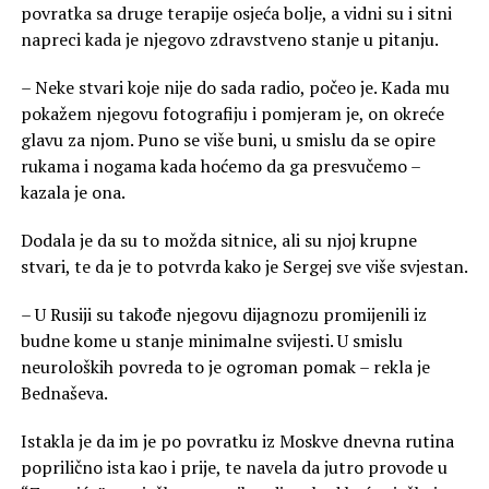
povratka sa druge terapije osjeća bolje, a vidni su i sitni
napreci kada je njegovo zdravstveno stanje u pitanju.
– Neke stvari koje nije do sada radio, počeo je. Kada mu
pokažem njegovu fotografiju i pomjeram je, on okreće
glavu za njom. Puno se više buni, u smislu da se opire
rukama i nogama kada hoćemo da ga presvučemo –
kazala je ona.
Dodala je da su to možda sitnice, ali su njoj krupne
stvari, te da je to potvrda kako je Sergej sve više svjestan.
– U Rusiji su takođe njegovu dijagnozu promijenili iz
budne kome u stanje minimalne svijesti. U smislu
neuroloških povreda to je ogroman pomak – rekla je
Bednaševa.
Istakla je da im je po povratku iz Moskve dnevna rutina
poprilično ista kao i prije, te navela da jutro provode u