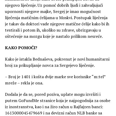
njegovo liječenje. Uz pomoć dobrih ljudi i zahvaljujući
upornosti njegove majke, Sergej je imao mogućnost
liječenja matičnim ćelijama u Moskvi. Postupak liječenja
je takav da doktori vade njegove matične ćelije kako bi ih
testirali i potom ih, ukoliko su zdrave, ubrizgavaju u
oštećenje na mozgu koje je nastalo prilikom nesreće.
KAKO POMOĆI?
Kako je istakla Bednaševa, pokrenut je novi humanitarni
broj za prikupljanje novca za Sergejevo liječenje.
– Broj je 1401 i košta dvije marke sve korisnike “m:tel”
mreže – rekla je ona.
Dodala je da se, pored poziva, uplate mogu izvršiti i
putem GoFundMe stranice koja je najpogodnija za osobe
iz inostranstva, kao i na žiro račun u Rajfajzen banci:
1613000045479669 i na devizni račun NLB banke sa