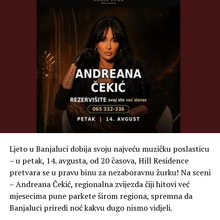
Ljeto u Banjaluci dobija svoju najveću muzičku poslasticu
– u petak, 14. avgusta, od 20 časova, Hill Residence
pretvara se u pravu binu za nezaboravnu žurku! Na sceni
– Andreana Čekić, regionalna zvijezda čiji hitovi već
mjesecima pune parkete širom regiona, spremna da
Banjaluci priredi noć kakvu dugo nismo vidjeli.