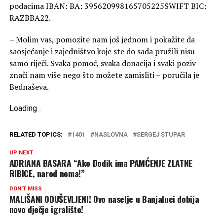
podacima IBAN: BA: 395620998165705225SWIFT BIC:
RAZBBA22.
– Molim vas, pomozite nam još jednom i pokažite da
saosjećanje i zajedništvo koje ste do sada pružili nisu
samo riječi. Svaka pomoć, svaka donacija i svaki poziv
znači nam više nego što možete zamisliti – poručila je
Bednaševa.
Loading
.
.
.
RELATED TOPICS:
1401
NASLOVNA
SERGEJ STUPAR
UP NEXT
ADRIANA BASARA “Ako Dodik ima PAMĆENJE ZLATNE
RIBICE, narod nema!”
DON'T MISS
MALIŠANI ODUŠEVLJENI! Ovo naselje u Banjaluci dobija
novo dječje igralište!