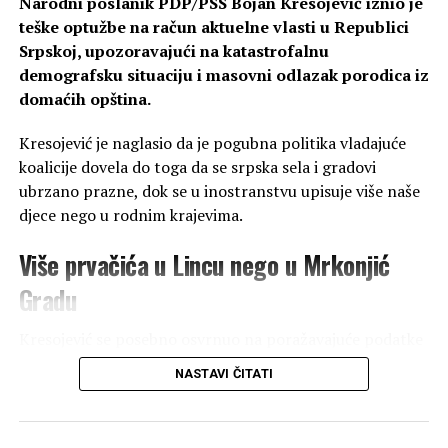
Narodni poslanik PDP/PSS Bojan Kresojević iznio je
teške optužbe na račun aktuelne vlasti u Republici
Srpskoj, upozoravajući na katastrofalnu
demografsku situaciju i masovni odlazak porodica iz
domaćih opština.
Kresojević je naglasio da je pogubna politika vladajuće
koalicije dovela do toga da se srpska sela i gradovi
ubrzano prazne, dok se u inostranstvu upisuje više naše
djece nego u rodnim krajevima.
Više prvačića u Lincu nego u Mrkonjić
Gradu
Kresojević se posebno osvrnuo na poražavajuće podatke
o broju upisane djece u osnovne škole, navodeći primjer
NASTAVI ČITATI
Mrkonjić Grada kao alarmantan signal za čitavu
Republiku Srpsku.