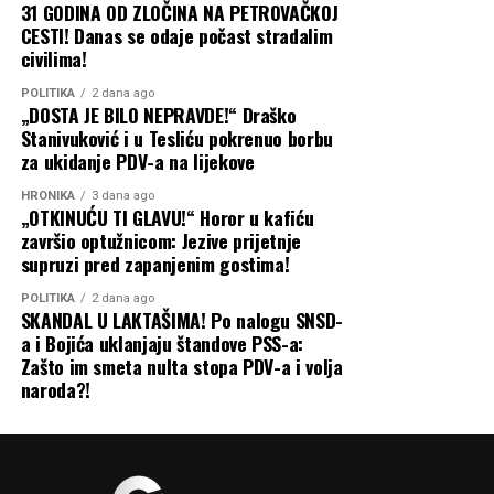
31 GODINA OD ZLOČINA NA PETROVAČKOJ
Kršenje Zakona o javnim nabavkama i pranje novca kroz
infrastrukturu i još bolje
CESTI! Danas se odaje počast stradalim
naknadno fakturisanje pijeska od strane privatne firme.
civilima!
uslove za ljude koji ovdje
Zloupotrebu javnih resursa u svrhu predizborne
žive, rade i stvaraju. Grad
POLITIKA
2 dana ago
„DOSTA JE BILO NEPRAVDE!“ Draško
kampanje i trgovine glasovima u korist SNSD-a.
koji je toliko toga pružio
Stanivuković i u Tesliću pokrenuo borbu
za ukidanje PDV-a na lijekove
Grad Prijedor i njegovi građani ne smiju plaćati račune
drugima mora imati
stranačkih manipulanata. Pravosudni organi su na
HRONIKA
3 dana ago
ambiciju da svojim
„OTKINUĆU TI GLAVU!“ Horor u kafiću
potezu!
završio optužnicom: Jezive prijetnje
građanima pruži još više“
,
supruzi pred zapanjenim gostima!
Banjaluka24
jasan je Stanišić.
POLITIKA
2 dana ago
SKANDAL U LAKTAŠIMA! Po nalogu SNSD-
a i Bojića uklanjaju štandove PSS-a:
Krsna slava kao putokaz za zajedništvo
Zašto im smeta nulta stopa PDV-a i volja
naroda?!
Na kraju, Stanišić je pozvao na slogu i zajednički rad kako
bi Bijeljina postala moderan i prosperitetan regionalni
centar.