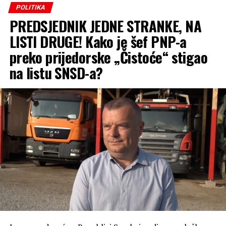
„Srpski narod je preživio
POLITIKA
PREDSJEDNIK JEDNE STRANKE, NA
‘Oluju’, a da li će politiku
LISTI DRUGE! Kako je šef PNP-a
SNSD-a? Narod kaže da se
preko prijedorske „Čistoće“ stigao
više prvačića iz Mrkonjić
na listu SNSD-a?
Grada upisalo u školu u
Lincu nego u samom
Mrkonjić Gradu.
Demografska politika
SNSD-a, koja je dovela do
svega 100 prvačića u
Mrkonjić Gradu,
jednostavno nema nikakvu
perspektivu“
, istakao je