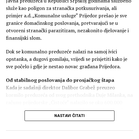
Kresojević.
Javna preduzeća u Republici Srpskoj godinama službeno
služe kao poligon za stranačka potkusurivanja, ali
primjer a.d. „Komunalne usluge“ Prijedor prešao je sve
Borci sačuvali Srpsku, a vlast je prazni
granice domaćinskog poslovanja, pretvarajući se u
otvoreni stranački parazitizam, nezakonito djelovanje i
Prema riječima narodnog poslanika, neshvatljivo je da
finansijski slom.
vlast troši budžetski novac na razne druge prioritete,
dok se ključno pitanje – opstanak naroda – potpuno
Dok se komunalno preduzeće nalazi na samoj ivici
zanemaruje.
opstanka, a dugovi gomilaju, vrijedi se prisjetiti kako je
sve počelo i gdje je nestao novac građana Prijedora.
„Borci su dali posljednji
atom snage da sačuvari
Od stabilnog poslovanja do prosjačkog štapa
Kada je sadašnji direktor Dalibor Grabež preuzeo
Republiku Srpsku, a vlast
kormilo preduzeća od svog prethodnika Duje Milanka, na
je dozvolila da se ova
računu prijedorske „Čistoće“ nalazilo se oko 600.000
konvertibilnih maraka. Taj novac bio je sasvim dovoljan
zemlja prazni. Postavlja se
NASTAVI ČITATI
da se bez ikakvih trzavica isplate dvije kompletne
pitanje – zašto novca u
mjesečne plate za sve zaposlene i obezbijedi nesmetana
budžetu ima za sve osim za
tekuća likvidnost.