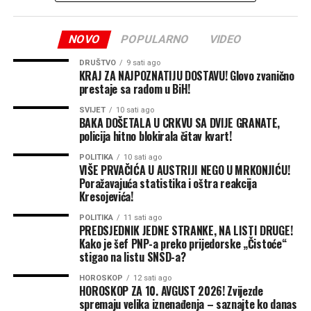
srca. Grad koji je u teškim
stranke, odnosno SNSD-a! Komunalno preduzeće mu je
godinama ratnog vihora na
očigledno poslužilo kao privatni resurs za kupovinu
NOVO
POPULARNO
VIDEO
uticaja, trgovinu pozicijama i obezbjeđivanje sopstvenog
prostoru Bosne i
mjesta na listi vladajuće stranke.
DRUŠTVO
9 sati ago
Hercegovine otvorio svoja
KRAJ ZA NAJPOZNATIJU DOSTAVU! Glovo zvanično
Skandal sa nasipanjem puteva: Rad van nadležnosti i
prestaje sa radom u BiH!
vrata i pružio utočište
DIREKTNO PRANJE PARA
velikom broju izbjeglih i
SVIJET
10 sati ago
Najteže optužbe koje ozbiljno zadiru u domen krivične
BAKA DOŠETALA U CRKVU SA DVIJE GRANATE,
raseljenih ljudi. Mnogi od
policija hitno blokirala čitav kvart!
odgovornosti tiču se zloupotrebe resursa preduzeća u
predizborne svrhe, ali i otvorenog kršenja zakona i
njih su upravo ovdje
POLITIKA
10 sati ago
VIŠE PRVAČIĆA U AUSTRIJI NEGO U MRKONJIĆU!
obavljanja poslova koji uopšte nisu u nadležnosti
pronašli novi dom,
Poražavajuća statistika i oštra reakcija
komunalnog preduzeća!
Kresojevića!
sigurnost i priliku da
Prema informacijama sa terena, preduzeće „Komunalne
POLITIKA
11 sati ago
ponovo grade svoj život“
,
PREDSJEDNIK JEDNE STRANKE, NA LISTI DRUGE!
usluge“ uveliko izvodi radove na nasipanju lokalnih
Kako je šef PNP-a preko prijedorske „Čistoće“
poručio je Stanišić.
puteva pijeskom i šljunkom po prijedorskim nasenlju.
stigao na listu SNSD-a?
HOROSKOP
12 sati ago
Ovdje je riječ o višestrukom kršenju zakona:
HOROSKOP ZA 10. AVGUST 2026! Zvijezde
On je dodao da Bijeljinu čine upravo njeni ljudi – vrijedni,
spremaju velika iznenađenja – saznajte ko danas