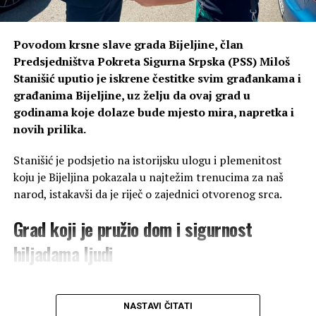
povećaju primanja majki sa
74 nova radnika i politički paradoks: Predsjednik
četvero djece na iznos
PNP-a na listi SNSD-a
Povodom krsne slave grada Bijeljine, član
minimalne plate – tada
Kako je došlo do toga da stabilna firma završi u dubokoj
Predsjedništva Pokreta Sigurna Srpska (PSS) Miloš
možemo reći da postoji
dubiozi? Odgovor leži u masovnom i neodgovornom
Stanišić uputio je iskrene čestitke svim građankama i
zapošljavanju u stranačke svrhe.
stvarna demografska
građanima Bijeljine, uz želju da ovaj grad u
godinama koje dolaze bude mjesto mira, napretka i
politika. Da li je SNSD-u
Nezvanični podaci iz samog preduzeća otkrivaju da je
novih prilika.
tokom svog mandata Dalibor Grabež zaposlio čak 74
uopšte stalo do opstanka
nova radnika! Preduzeće je preko noći opterećeno
Stanišić je podsjetio na istorijsku ulogu i plemenitost
srpskog naroda na ovim
kadrovskim balastom, čime je firma iz zone pozitivnog
koju je Bijeljina pokazala u najtežim trenucima za naš
prostorima?“
, zaključio je
poslovanja brutalno gurnuta u ekstremno negativan
narod, istakavši da je riječ o zajednici otvorenog srca.
rezultat, a sve je pokušano zakrpiti poskupljenjem
Kresojević.
Grad koji je pružio dom i sigurnost
usluga na većim računima građana.
hiljadama ljudi
Poseban politički apsurd predstavlja sam angažman
direktora. Dalibor Grabež, koji je zvanično predsjednik
jedne političke partije – Potkozarskog narodnog pokreta
„Bijeljina je grad velikog
(PNP) – danas se nalazi na kandidatskoj listi druge
NASTAVI ČITATI