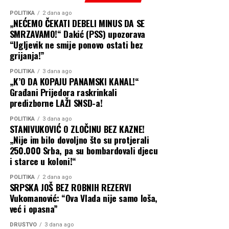
naglašava član
predizborne kampanje.
Predsjedništva PSS-a.
POLITIKA
2 dana ago
„NEĆEMO ČEKATI DEBELI MINUS DA SE
Poziv tužilaštvu: Vrijeme je za hitnu reakciju
SMRZAVAMO!“ Dakić (PSS) upozorava
pravosuđa!
“Ugljevik ne smije ponovo ostati bez
Potreban veći priliv investicija i nova
Ovakvo postupanje daleko prevazilazi loše upravljanje –
grijanja!”
ovdje postoje jasne i ozbiljne indicije zloupotrebe
radna mjesta
službenog položaja, nesavjesnog rada u službi,
POLITIKA
3 dana ago
„K’O DA KOPAJU PANAMSKI KANAL!“
prekoračenja nadležnosti i teških finansijskih
Stanišić se u svojoj poruci osvrnuo i na ekonomsku
Građani Prijedora raskrinkali
malverzacija.
perspektivu Semberije, ističući da Bijeljina mora imati
predizborne LAŽI SNSD-a!
daleko veće ambicije kada je u pitanju privredni razvoj.
Javno i direktno pozivamo Nadležno tužilaštvo da hitno
POLITIKA
3 dana ago
STANIVUKOVIĆ O ZLOČINU BEZ KAZNE!
reaguje!
„Bijeljina ima ogroman
„Nije im bilo dovoljno što su protjerali
250.000 Srba, pa su bombardovali djecu
Neophodno je da tužioci i nadležni inspekcijski organi
privredni potencijal i
i starce u koloni!“
bez odlaganja uđu u a.d. „Komunalne usluge“ Prijedor i
zaslužuje mnogo veći priliv
detaljno ispitaju:
POLITIKA
2 dana ago
SRPSKA JOŠ BEZ ROBNIH REZERVI
domaćih i stranih
Vukomanović: “Ova Vlada nije samo loša,
Nezakonito izvođenje radova van nadležnosti preduzeća
investicija, nova radna
već i opasna”
(nasipanje puteva).
mjesta, savremenu
DRUŠTVO
3 dana ago