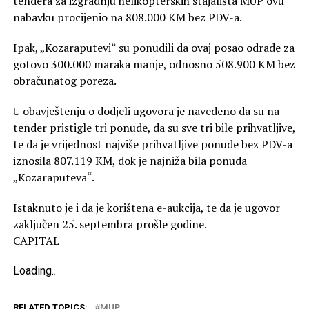
tendera za izgradnju helikopterskih stajališta MUP ovu
nabavku procijenio na 808.000 KM bez PDV-a.
Ipak, „Kozaraputevi“ su ponudili da ovaj posao odrade za
gotovo 300.000 maraka manje, odnosno 508.900 KM bez
obračunatog poreza.
U obavještenju o dodjeli ugovora je navedeno da su na
tender pristigle tri ponude, da su sve tri bile prihvatljive,
te da je vrijednost najviše prihvatljive ponude bez PDV-a
iznosila 807.119 KM, dok je najniža bila ponuda
„Kozaraputeva“.
Istaknuto je i da je korištena e-aukcija, te da je ugovor
zaključen 25. septembra prošle godine.
CAPITAL
Loading
.
.
.
RELATED TOPICS:
MUP