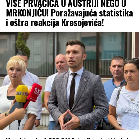
VIŠE PRVAČIĆA U AUSTRIJI NEGO U
MRKONJIĆU! Poražavajuća statistika
i oštra reakcija Kresojevića!