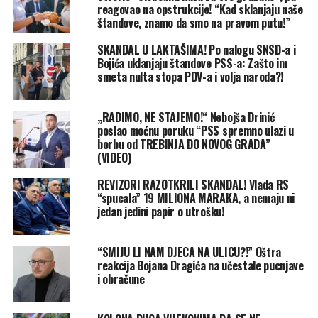
reagovao na opstrukcije! “Kad sklanjaju naše
štandove, znamo da smo na pravom putu!”
SKANDAL U LAKTAŠIMA! Po nalogu SNSD-a i
Bojića uklanjaju štandove PSS-a: Zašto im
smeta nulta stopa PDV-a i volja naroda?!
„RADIMO, NE STAJEMO!“ Nebojša Drinić
poslao moćnu poruku “PSS spremno ulazi u
borbu od TREBINJA DO NOVOG GRADA”
(VIDEO)
REVIZORI RAZOTKRILI SKANDAL! Vlada RS
“spucala” 19 MILIONA MARAKA, a nemaju ni
jedan jedini papir o utrošku!
“SMIJU LI NAM DJECA NA ULICU?!” Oštra
reakcija Bojana Dragića na učestale pucnjave
i obračune