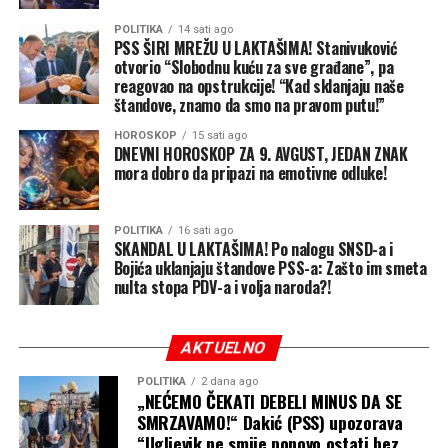
POLITIKA
14 sati ago
PSS ŠIRI MREŽU U LAKTAŠIMA! Stanivuković
otvorio “Slobodnu kuću za sve građane”, pa
reagovao na opstrukcije! “Kad sklanjaju naše
štandove, znamo da smo na pravom putu!”
HOROSKOP
15 sati ago
DNEVNI HOROSKOP ZA 9. AVGUST, JEDAN ZNAK
mora dobro da pripazi na emotivne odluke!
POLITIKA
16 sati ago
SKANDAL U LAKTAŠIMA! Po nalogu SNSD-a i
Bojića uklanjaju štandove PSS-a: Zašto im smeta
nulta stopa PDV-a i volja naroda?!
AKTUELNO
POLITIKA
2 dana ago
„NEĆEMO ČEKATI DEBELI MINUS DA SE
SMRZAVAMO!“ Dakić (PSS) upozorava
“Ugljevik ne smije ponovo ostati bez