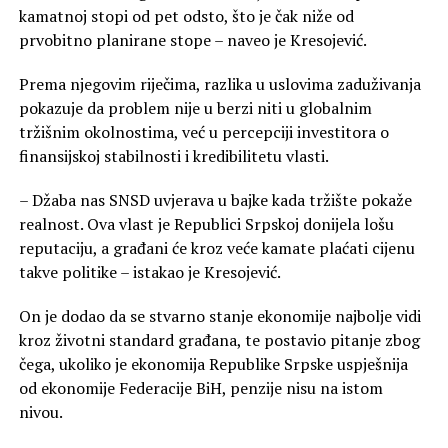
kamatnoj stopi od pet odsto, što je čak niže od
prvobitno planirane stope – naveo je Kresojević.
Prema njegovim riječima, razlika u uslovima zaduživanja
pokazuje da problem nije u berzi niti u globalnim
tržišnim okolnostima, već u percepciji investitora o
finansijskoj stabilnosti i kredibilitetu vlasti.
– Džaba nas SNSD uvjerava u bajke kada tržište pokaže
realnost. Ova vlast je Republici Srpskoj donijela lošu
reputaciju, a građani će kroz veće kamate plaćati cijenu
takve politike – istakao je Kresojević.
On je dodao da se stvarno stanje ekonomije najbolje vidi
kroz životni standard građana, te postavio pitanje zbog
čega, ukoliko je ekonomija Republike Srpske uspješnija
od ekonomije Federacije BiH, penzije nisu na istom
nivou.