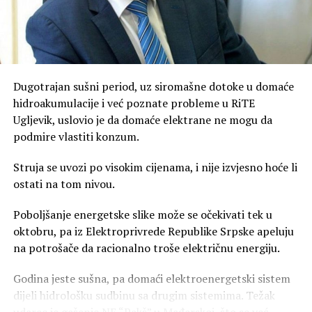
Dugotrajan sušni period, uz siromašne dotoke u domaće
hidroakumulacije i već poznate probleme u RiTE
Ugljevik, uslovio je da domaće elektrane ne mogu da
podmire vlastiti konzum.
Struja se uvozi po visokim cijenama, i nije izvjesno hoće li
ostati na tom nivou.
Poboljšanje energetske slike može se očekivati tek u
oktobru, pa iz Elektroprivrede Republike Srpske apeluju
na potrošače da racionalno troše električnu energiju.
Godina jeste sušna, pa domaći elektroenergetski sistem
dijeli hidrološku sudbinu sa drugim sistemima. Težak
udarac je gašenje NE “Pakš” u Mađarskoj, što se već