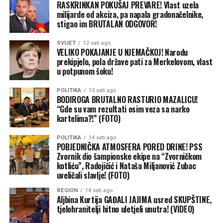
RASKRINKAN POKUŠAJ PREVARE! Vlast uzela
milijarde od akciza, pa napala gradonačelnike,
stigao im BRUTALAN ODGOVOR!
SVIJET
12 sati ago
VELIKO POKAJANJE U NJEMAČKOJ! Narodu
(BN)
prekipjelo, pola države pati za Merkelovom, vlast
u potpunom šoku!
POLITIKA
13 sati ago
BODIROGA BRUTALNO RASTURIO MAZALICU!
“Gde su vam rezultati osim veza sa narko
kartelima?!” (FOTO)
POLITIKA
14 sati ago
(BN) Foto: BN
POBJEDNIČKA ATMOSFERA PORED DRINE! PSS
Zvornik dio šampionske ekipe na “Zvorničkom
kotliću”, Radojičić i Nataša Miljanović Zubac
uveličali slavlje! (FOTO)
REGION
14 sati ago
Aljbina Kurtija GAĐALI JAJIMA usred SKUPŠTINE,
tjelohranitelji hitno uletjeli unutra! (VIDEO)