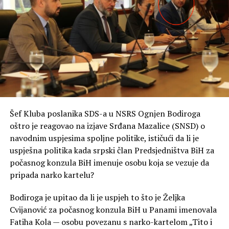
„Njihov je posao da urade i za PDV i za akcize i neće ni
jedno, ni drugo, nego će reći to sve treba grad. Ako sve
treba grad, pa nek se ukinu onda njihove fotelje i nek se
njihovi budžeti prebace ovdje, pa će vidjeti kako se radi.
Moja najjasnija poruka građanima je da će onog trenutka
kada mi budemo ti koji vode zajedničke institucije, PDV
će biti ukinut u jednom danu i akcize će biti smanjene.
Gdje su sve te pare od akciza, ja ih ne vidim kroz puteve i
autoputeve“, kaže Stanivuković.
Šef Kluba poslanika SDS-a u NSRS Ognjen Bodiroga
oštro je reagovao na izjave Srđana Mazalice (SNSD) o
Vraćanje novca od akciza građanima od strane lokalnih
navodnim uspjesima spoljne politike, ističući da li je
zajednica je neustavno, nelogično i nešto na što niko
uspješna politika kada srpski član Predsjedništva BiH za
dobronamjeran ne bi pozvao, smatra načelnik Istočne
počasnog konzula BiH imenuje osobu koja se vezuje da
Ilidže Marinko Božović.
pripada narko kartelu?
„Oni su naučili da lokalne zajednice učine zavisnim, a da
Bodiroga je upitao da li je uspjeh to što je Željka
im onda na kašičicu daju neka sredstva. Sada bi da i ono
Cvijanović za počasnog konzula BiH u Panami imenovala
što po trenutnim zakonima, koji su takođe loši, po
Fatiha Kola — osobu povezanu s narko-kartelom „Tito i