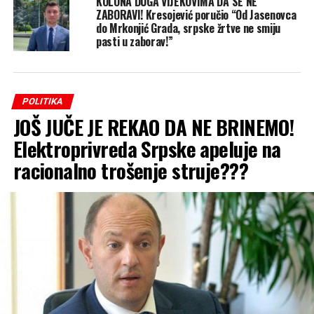
KOLONA DUGA VIJEKOVIMA DA SE NE
ZABORAVI! Kresojević poručio “Od Jasenovca
do Mrkonjić Grada, srpske žrtve ne smiju
pasti u zaborav!”
POLITIKA
JOŠ JUČE JE REKAO DA NE BRINEMO!
Elektroprivreda Srpske apeluje na
racionalno trošenje struje???