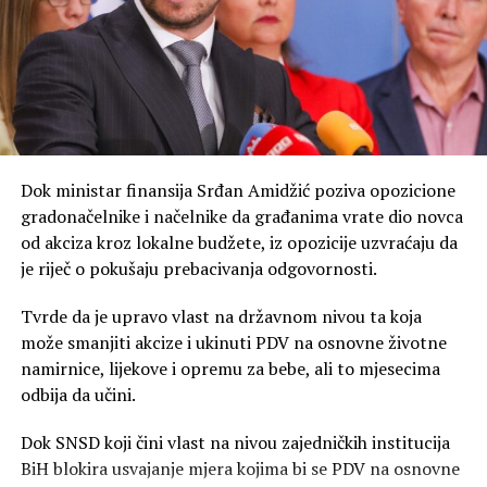
– Napunili smo solidno akumulaciju “Bileća”, i poslije
toga imamo znatno manje padavina, u januaru 440 litara
po metru kvadratnom, a u ostalih pet mjeseci imamo
287 litara – naveo je Duško Vujović, rukovodilac sektora
za upravljanje proizvodnjom i vodama ZP
Hidroelektrane na Trebišnjici.
Dok ministar finansija Srđan Amidžić poziva opozicione
gradonačelnike i načelnike da građanima vrate dio novca
Trenutni dotoci su minorni u odnosu na potrošnju. Kota
od akciza kroz lokalne budžete, iz opozicije uzvraćaju da
hidroakumulacije “Bileća” je niža jedanaest metara u
je riječ o pokušaju prebacivanja odgovornosti.
odnosu na plan.
Tvrde da je upravo vlast na državnom nivou ta koja
– Ona može da radio još 30, 40 dana, imamo remont
može smanjiti akcize i ukinuti PDV na osnovne životne
Hidroelektrana na Trebišnjici, koji će trajati preko
namirnice, lijekove i opremu za bebe, ali to mjesecima
mjesec dana, crpimo naše kapacitete, vjerujem da će u
odbija da učini.
oktobru krenuti drugačije – kaže Petrović, navodi
Glas
Srpske
.
Dok SNSD koji čini vlast na nivou zajedničkih institucija
BiH blokira usvajanje mjera kojima bi se PDV na osnovne
Tada se očekuje povratak Termoelektrane Ugljevik u