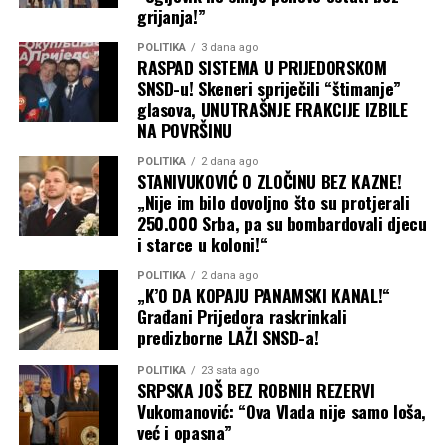
grijanja!”
POLITIKA
3 dana ago
RASPAD SISTEMA U PRIJEDORSKOM
SNSD-u! Skeneri spriječili “štimanje”
glasova, UNUTRAŠNJE FRAKCIJE IZBILE
NA POVRŠINU
POLITIKA
2 dana ago
STANIVUKOVIĆ O ZLOČINU BEZ KAZNE!
„Nije im bilo dovoljno što su protjerali
250.000 Srba, pa su bombardovali djecu
i starce u koloni!“
POLITIKA
2 dana ago
„K’O DA KOPAJU PANAMSKI KANAL!“
Građani Prijedora raskrinkali
predizborne LAŽI SNSD-a!
POLITIKA
23 sata ago
SRPSKA JOŠ BEZ ROBNIH REZERVI
Vukomanović: “Ova Vlada nije samo loša,
već i opasna”