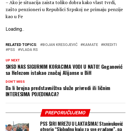
– Ako je situacija zaista toliko dobra kako vlast tvrdi,
zašto penzioneri u Republici Srpskoj ne primaju penzije
kao u Fe
Loading
.
.
.
RELATED TOPICS:
BOJAN KRESOJEVIĆ
KAMATE
KREDITI
PSS
VLADA RS
UP NEXT
SNSD NAS SIGURNIM KORACIMA VODI U NATO! Goganović
sa Helezom istakao značaj Alijanse u BiH
DON'T MISS
Da li brojna predstavništva služe privredi ili ličnim
INTERESIMA POJEDINACA?
PREPORUČUJEMO
PSS ŠIRI MREŽU U LAKTAŠIMA! Stanivuković
otvorio “Slobodnu kuću za sve građane”, pa