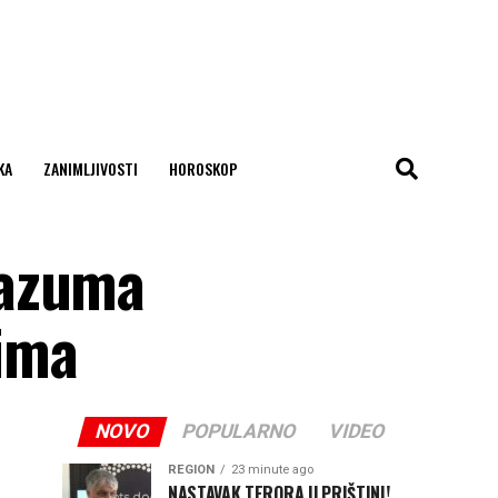
KA
ZANIMLJIVOSTI
HOROSKOP
razuma
vima
NOVO
POPULARNO
VIDEO
REGION
23 minute ago
NASTAVAK TERORA U PRIŠTINI!