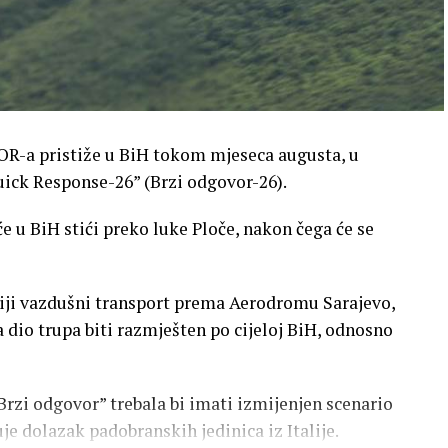
R-a pristiže u BiH tokom mjeseca augusta, u
uick Response-26” (Brzi odgovor-26).
 u BiH stići preko luke Ploče, nakon čega će se
niji vazdušni transport prema Aerodromu Sarajevo,
 dio trupa biti razmješten po cijeloj BiH, odnosno
Brzi odgovor” trebala bi imati izmijenjen scenario
e dolazak padobranskih jedinica iz Italije.