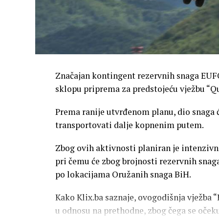
Značajan kontingent rezervnih snaga EUFO
sklopu priprema za predstojeću vježbu “Q
Prema ranije utvrđenom planu, dio snaga će
transportovati dalje kopnenim putem.
Zbog ovih aktivnosti planiran je intenziv
pri čemu će zbog brojnosti rezervnih snaga
po lokacijama Oružanih snaga BiH.
Kako Klix.ba saznaje, ovogodišnja vježba “
u odnosu na prethodne, zbog čega se očekuj