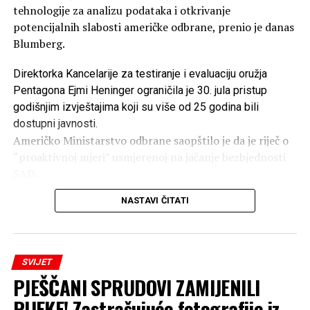
tehnologije za analizu podataka i otkrivanje
potencijalnih slabosti američke odbrane, prenio je danas
Blumberg.
Direktorka Kancelarije za testiranje i evaluaciju oružja
Pentagona Ejmi Heninger ograničila je 30. jula pristup
godišnjim izvještajima koji su više od 25 godina bili
dostupni javnosti.
Američko Ministarstvo odbrane saopštilo je da je riječ o
“proaktivnoj mjeri” usmjerenoj na jačanje bezbjednosti
SAD.
Strah da bi AI mogao otkriti slabosti
NASTAVI ČITATI
vojske
SVIJET
Pentagon navodi da bi strane sile mogle da kombinuju
PJEŠČANI SPRUDOVI ZAMIJENILI
različite javno dostupne podatke uz pomoć vještačke
inteligencije i tako naprave detaljne procjene ranjivosti
RIJEKE! Zastrašujuće fotografije iz