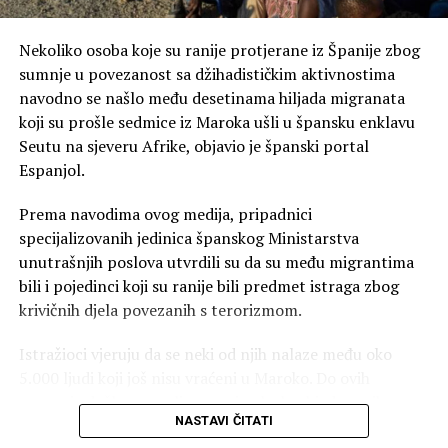
Nekoliko osoba koje su ranije protjerane iz Španije zbog
sumnje u povezanost sa džihadističkim aktivnostima
navodno se našlo među desetinama hiljada migranata
koji su prošle sedmice iz Maroka ušli u špansku enklavu
Seutu na sjeveru Afrike, objavio je španski portal
Espanjol.
Prema navodima ovog medija, pripadnici
specijalizovanih jedinica španskog Ministarstva
unutrašnjih poslova utvrdili su da su među migrantima
bili i pojedinci koji su ranije bili predmet istraga zbog
krivičnih djela povezanih s terorizmom.
Istražioci vjeruju da se neki od njih nalaze među oko
5.000 ljudi koji još nisu vraćeni u Maroko. Do ovih
saznanja došlo se analizom snimaka bezbjednosnih
NASTAVI ČITATI
kamera, a slučaj istražuju pripadnici Generalnog