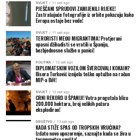
SVIJET
11 sati ago
PJEŠČANI SPRUDOVI ZAMIJENILI RIJEKE!
Zastrašujuće fotografije iz orbite pokazuju kako
Evropa ostaje bez vode!
SVIJET
11 sati ago
TERORISTI MEĐU MIGRANTIMA! Protjerani
opasni džihadisti se vratili u Španiju,
bezbjednosne službe u panici!
POLITIKA
12 sati ago
DIPLOMATSKIM VOZILOM ŠVERCOVALI KOKAIN?
Bisera Turković iznijela teške optužbe na račun
MIP-a BiH!
SVIJET
12 sati ago
CRNI REKORD U ŠPANIJI! Vatra progutala blizu
200.000 hektara, broj velikih požara
eksplodirao!
DRUŠTVO
13 sati ago
KADA STIŽE SPAS OD TROPSKIH VRUĆINA?
Izdato novo upozorenje, saznajte kada se živa u
termometru spušta!