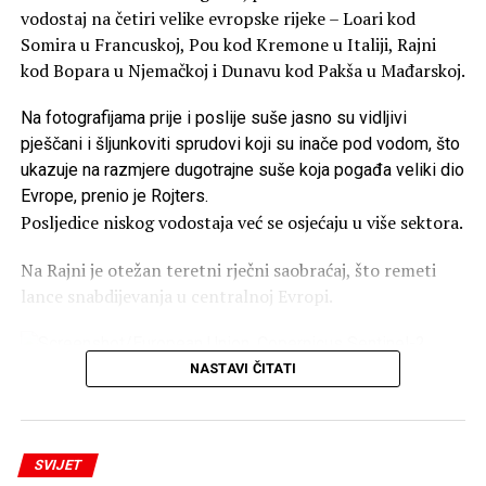
vodostaj na četiri velike evropske rijeke – Loari kod
Odluka Pentagona izazvala je kritike pojedinih članova
Somira u Francuskoj, Pou kod Kremone u Italiji, Rajni
Kongresa i organizacija za nadzor rada vlade.
kod Bopara u Njemačkoj i Dunavu kod Pakša u Mađarskoj.
Senatorka Elizabet Voren ocijenila je da bi skrivanje
Na fotografijama prije i poslije suše jasno su vidljivi
izvještaja o problemima u vojnim sistemima moglo da
pješčani i šljunkoviti sprudovi koji su inače pod vodom, što
ugrozi živote pripadnika vojske i da dovede do
ukazuje na razmjere dugotrajne suše koja pogađa veliki dio
nepotrebnog trošenja novca poreskih obveznika.
Evrope, prenio je Rojters.
Pentagon je ranije ove godine već smanjio kapacitete
Posljedice niskog vodostaja već se osjećaju u više sektora.
Kancelarije za testiranje, u okviru šire reorganizacije
Na Rajni je otežan teretni rječni saobraćaj, što remeti
Ministarstva odbrane, prenosi Tanjug.
lance snabdijevanja u centralnoj Evropi.
Smanjen broj zaposlenih
Screenshot/European Union, Copernicus Sentinel-2
NASTAVI ČITATI
Broj zaposlenih smanjen je sa 126 na 30, a nadzor nad
Na Dunavu, nizak protok vode
predstavlja izazov za rad
oko 90 vojnih programa uklonjen je iz nadležnosti
nuklearne elektrane Pakš,
čiji reaktori zavise od rječne
kancelarije, prema podacima GAO.
vode za hlađenje.
SVIJET
Pentagon tvrdi da izvještaji nijesu uklonjeni zbog