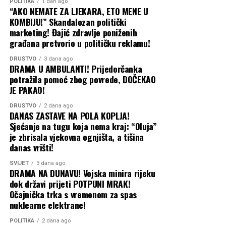
POLITIKA
1 dan ago
“AKO NEMATE ZA LJEKARA, ETO MENE U
KOMBIJU!” Skandalozan politički
marketing! Đajić zdravlje poniženih
građana pretvorio u političku reklamu!
DRUŠTVO
3 dana ago
DRAMA U AMBULANTI! Prijedorčanka
potražila pomoć zbog povrede, DOČEKAO
JE PAKAO!
DRUŠTVO
2 dana ago
DANAS ZASTAVE NA POLA KOPLJA!
Sjećanje na tugu koja nema kraj: “Oluja”
je zbrisala vjekovna ognjišta, a tišina
danas vrišti!
SVIJET
3 dana ago
DRAMA NA DUNAVU! Vojska minira rijeku
dok državi prijeti POTPUNI MRAK!
Očajnička trka s vremenom za spas
nuklearne elektrane!
POLITIKA
2 dana ago