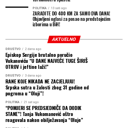
POLITIKA
13 sati ago
ZARADITE DO 400 KM ZA SAMO DVA DANA!
Objavljeni oglasi za posao na predstojećim
izborima u BiH!
AKTUELNO
DRUŠTVO
2 dana ago
Episkop Sergije brutalno poručio
Vukanoviću “U DANE NAJVEĆE TUGE ŠIRIŠ
OTROV i jeftine laži!”
DRUŠTVO
3 dana ago
RANE KOJE NIKADA NE ZACJELJUJU!
Srpska sutra u žalosti zbog 31 godine od
pogroma u “Oluji”!
POLITIKA
21 sat ago
“POMJERI SE PREDSJEDNIČE DA DODIK
STANE”! Tanja Vukomanović oštro
reagovala nakon obilježavanja “Oluje”