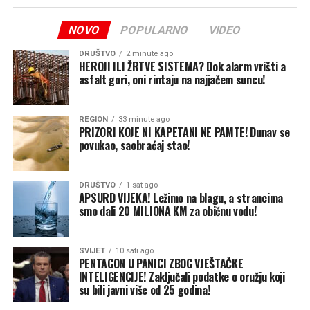
informativnog komesarijata Nacionalne policije i
Informativnog štaba Civilne garde.
NOVO
POPULARNO
VIDEO
Istraga je i dalje u toku, a nadležne službe ne isključuju
DRUŠTVO
2 minute ago
mogućnost da bi broj osoba povezanih sa džihadističkim
HEROJI ILI ŽRTVE SISTEMA? Dok alarm vrišti a
asfalt gori, oni rintaju na najjačem suncu!
mrežama mogao biti veći.
REGION
33 minute ago
PRIZORI KOJE NI KAPETANI NE PAMTE! Dunav se
povukao, saobraćaj stao!
DRUŠTVO
1 sat ago
APSURD VIJEKA! Ležimo na blagu, a strancima
smo dali 20 MILIONA KM za običnu vodu!
SVIJET
10 sati ago
PENTAGON U PANICI ZBOG VJEŠTAČKE
INTELIGENCIJE! Zaključali podatke o oružju koji
su bili javni više od 25 godina!