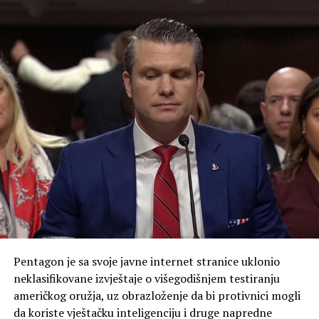
Pentagon je sa svoje javne internet stranice uklonio
neklasifikovane izvještaje o višegodišnjem testiranju
američkog oružja, uz obrazloženje da bi protivnici mogli
da koriste vještačku inteligenciju i druge napredne