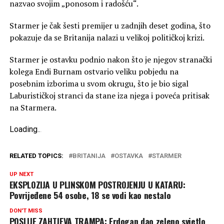
nazvao svojim „ponosom i radošću“.
Starmer je čak šesti premijer u zadnjih deset godina, što
pokazuje da se Britanija nalazi u velikoj političkoj krizi.
Starmer je ostavku podnio nakon što je njegov stranački
kolega Endi Burnam ostvario veliku pobjedu na
posebnim izborima u svom okrugu, što je bio sigal
Laburističkoj stranci da stane iza njega i poveća pritisak
na Starmera.
Loading
.
.
.
RELATED TOPICS:
BRITANIJA
OSTAVKA
STARMER
UP NEXT
EKSPLOZIJA U PLINSKOM POSTROJENJU U KATARU:
Povrijeđene 54 osobe, 18 se vodi kao nestalo
DON'T MISS
POSLIJE ZAHTJEVA TRAMPA: Erdogan dao zeleno svjetlo