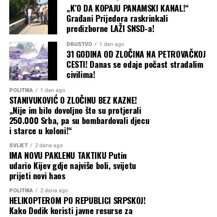
„K’O DA KOPAJU PANAMSKI KANAL!“
godine prije toga.”
Građani Prijedora raskrinkali
predizborne LAŽI SNSD-a!
Kako navodi Milanović, kada su shvatili da nemaju
DRUŠTVO
1 dan ago
31 GODINA OD ZLOČINA NA PETROVAČKOJ
argumente, predstavnici SNSD-a su promijenili priču i
CESTI! Danas se odaje počast stradalim
tvrdili da je projekat trebao biti urađen iz okvira projekta
civilima!
“Voda 3” preko EBRD-a — što je, takođe, potpuna
neistina.
POLITIKA
1 dan ago
STANIVUKOVIĆ O ZLOČINU BEZ KAZNE!
„Nije im bilo dovoljno što su protjerali
“Opet sam im objasnio da
250.000 Srba, pa su bombardovali djecu
se iz projekta ‘Voda 3’ na
i starce u koloni!“
tom području radilo
SVIJET
2 dana ago
IMA NOVU PAKLENU TAKTIKU Putin
sljedeće:
udario Kijev gdje najviše boli, svijetu
prijeti novi haos
POLITIKA
2 dana ago
HELIKOPTEROM PO REPUBLICI SRPSKOJ!
Šargovac
– ulica
Kako Dodik koristi javne resurse za