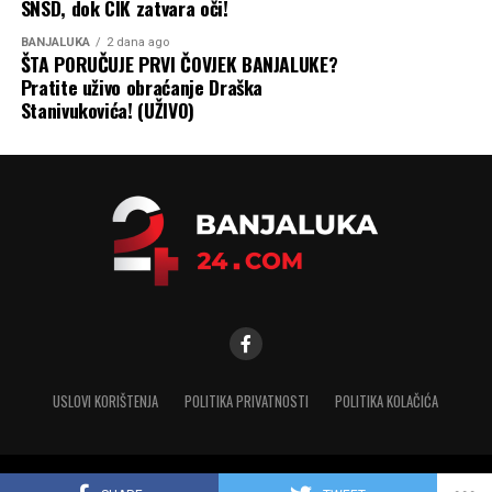
SNSD, dok CIK zatvara oči!
Martinovac i Drakulićka
BANJALUKA
2 dana ago
(sekundarna mreža DN
ŠTA PORUČUJE PRVI ČOVJEK BANJALUKE?
Pratite uživo obraćanje Draška
110)
Stanivukovića! (UŽIVO)
Tunjice
– Nova ulica,
dva kraka (sekundarna
mreža DN 110)
Dragočaj
– 4 kraka
USLOVI KORIŠTENJA
POLITIKA PRIVATNOSTI
POLITIKA KOLAČIĆA
(sekundarna mreža DN
110)
Copyright © 2025 banjaluka-24.com. Sva prava zadržana