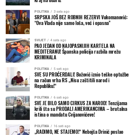
napadne politički protivnik.
je ona.
trpezu i druženje mještana i gostiju, uz poruku da će se
Ali ne razumijem da nisu u
tradicija okupljanja oko ovog svetog hrama nastaviti i u
POLITIKA
3 sata ago
stanju napisati objavu da
SRPSKA JOŠ BEZ ROBNIH REZERVI Vukomanović:
Blink
godinama koje dolaze.
“Ova Vlada nije samo loša, već i opasna”
bar liči na istinu”
, poručuje
Milanović na samom
SVIJET
4 sata ago
PAO JEDAN OD NAJOPASNIJIH KARTELA NA
početku svog obraćanja.
MEDITERANU! Španska policija razbila mrežu
KRIMINALA
Milanović podsjeća da ovo nije prvi put da SNSD
POLITIKA
5 sati ago
SVE SU PROĆERDALI! Božović iznio teške optužbe
ponavlja istu neistinu u javnosti, iako su im u
na račun vrha RS „Nisu zaštitili narod i
skupštinskim klupama već predočeni dokazi:
Republiku!“
“Ovu tezu, da je nekad,
POLITIKA
6 sati ago
SVE JE BILO SAMO CIRKUS ZA NAROD! Tenzijama
navodno, grad podigao
krili šta su PRODALI AMERIKANCIMA – brutalna
istina o mandatu Cvijanovićeve!
kredit za novi vodovod do
rezervoara Tunjice, jer je
POLITIKA
16 sati ago
„RADIMO, NE STAJEMO!“ Nebojša Drinić poslao