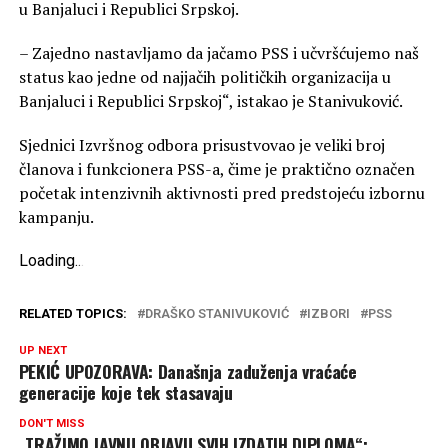
u Banjaluci i Republici Srpskoj.
– Zajedno nastavljamo da jačamo PSS i učvršćujemo naš
status kao jedne od najjačih političkih organizacija u
Banjaluci i Republici Srpskoj“, istakao je Stanivuković.
Sjednici Izvršnog odbora prisustvovao je veliki broj
članova i funkcionera PSS-a, čime je praktično označen
početak intenzivnih aktivnosti pred predstojeću izbornu
kampanju.
Loading
.
.
.
RELATED TOPICS:
DRAŠKO STANIVUKOVIĆ
IZBORI
PSS
UP NEXT
PEKIĆ UPOZORAVA: Današnja zaduženja vraćaće
generacije koje tek stasavaju
DON'T MISS
„TRAŽIMO JAVNU OBJAVU SVIH IZDATIH DIPLOMA“: