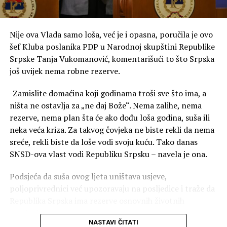
vjeru, tradiciju i običaje
prenosimo na našu djecu,
jer je to jedini garant da
Nije ova Vlada samo loša, već je i opasna, poručila je ovo
šef Kluba poslanika PDP u Narodnoj skupštini Republike
očuvamo sve ono što nas
Srpske Tanja Vukomanović, komentarišući to što Srpska
čini narodom i što nas
još uvijek nema robne rezerve.
razlikuje od drugih”
, izjavio
-Zamislite domaćina koji godinama troši sve što ima, a
je Drinić.
ništa ne ostavlja za „ne daj Bože“. Nema zalihe, nema
rezerve, nema plan šta će ako dođu loša godina, suša ili
neka veća kriza. Za takvog čovjeka ne biste rekli da nema
Domaćini i parohijani Rujišta uručili su Driniću i poseban
sreće, rekli biste da loše vodi svoju kuću. Tako danas
poklon — umjetničku sliku crkve Svete Petke Trnove, u
SNSD-ova vlast vodi Republiku Srpsku – navela je ona.
znak zahvalnosti za dosadašnju podršku i kumstvo.
Podsjeća da suša ovog ljeta uništava usjeve,
“Ovom prilikom dobio sam
poljoprivrednici već upozoravaju na posljedice i traže da
na poklon i sliku crkve
Republika Srpska ima rezerve osnovnih životnih
namirnica.
Svete Petke Trnove, koja će
NASTAVI ČITATI