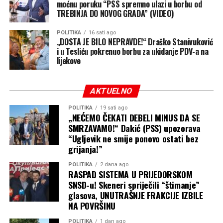
postojeći bio nedovoljnog
moćnu poruku “PSS spremno ulazi u borbu od
TREBINJA DO NOVOG GRADA” (VIDEO)
kapaciteta da snabdijeva
potkozarska sela i onda
POLITIKA
16 sati ago
„DOSTA JE BILO NEPRAVDE!“ Draško Stanivuković
potrošen na nešto drugo,
i u Tesliću pokrenuo borbu za ukidanje PDV-a na
lijekove
ponavljaju više puta. Prvi
put sam pomislio da je
AKTUELNO
greška i neznanje, pa sam
POLITIKA
19 sati ago
im lijepo i argumentovano
„NEĆEMO ČEKATI DEBELI MINUS DA SE
SMRZAVAMO!“ Dakić (PSS) upozorava
odgovorio u skupštini i
“Ugljevik ne smije ponovo ostati bez
grijanja!”
objasnio da nikad u
posljednjih 6 godina nije
POLITIKA
2 dana ago
RASPAD SISTEMA U PRIJEDORSKOM
nijedan kredit bio za tu
SNSD-u! Skeneri spriječili “štimanje”
glasova, UNUTRAŠNJE FRAKCIJE IZBILE
namjenu. A po tvrdnjama
NA POVRŠINU
bivšeg gradonačelnika, ni 4
POLITIKA
1 dan ago