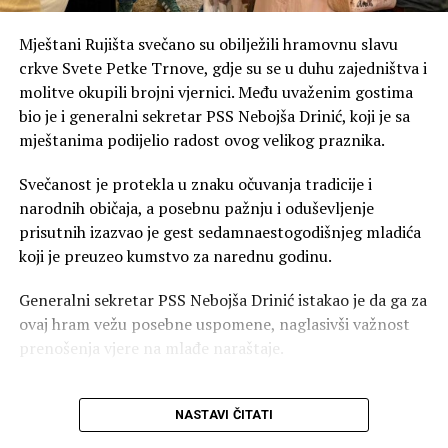
Mještani Rujišta svečano su obilježili hramovnu slavu
crkve Svete Petke Trnove, gdje su se u duhu zajedništva i
molitve okupili brojni vjernici. Među uvaženim gostima
bio je i generalni sekretar PSS Nebojša Drinić, koji je sa
mještanima podijelio radost ovog velikog praznika.
Svečanost je protekla u znaku očuvanja tradicije i
narodnih običaja, a posebnu pažnju i oduševljenje
prisutnih izazvao je gest sedamnaestogodišnjeg mladića
koji je preuzeo kumstvo za narednu godinu.
Generalni sekretar PSS Nebojša Drinić istakao je da ga za
ovaj hram vežu posebne uspomene, naglasivši važnost
00:00
00:59
prenošenja vjere na mlađe naraštaje.
FOTO: Jeftina propaganda SNSD-a na
“Prije dvije godine bio sam
društvenim mrežama
NASTAVI ČITATI
kum ikonostasa u crkvi
U isto vrijeme dok u sali glasaju za odluke, SNSD