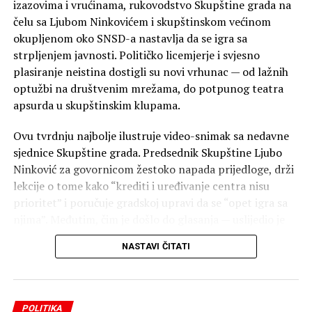
izazovima i vrućinama, rukovodstvo Skupštine grada na
čelu sa Ljubom Ninkovićem i skupštinskom većinom
okupljenom oko SNSD-a nastavlja da se igra sa
strpljenjem javnosti. Političko licemjerje i svjesno
plasiranje neistina dostigli su novi vrhunac — od lažnih
optužbi na društvenim mrežama, do potpunog teatra
apsurda u skupštinskim klupama.
Ovu tvrdnju najbolje ilustruje video-snimak sa nedavne
sjednice Skupštine grada. Predsednik Skupštine Ljubo
Ninković za govornicom žestoko napada prijedloge, drži
lekcije o tome kako “krediti i uređivanje centra nisu
prioritet” i poručuje gradskoj upravi da se “opet igra sa
njima”. Međutim, čim je došlo do glasanja — uslijedio je
šok.
NASTAVI ČITATI
Bez trunke blama, Ninković je u ekspresnom roku, ruku
pod ruku sa svojom većinom, glasao
“ZA”
svaki
amandman, za odluku o parkinzima, pa čak i za samo
POLITIKA