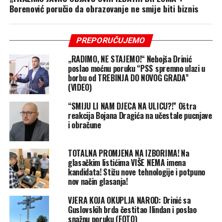
Borenović poručio da obrazovanje ne smije biti biznis
PREPORUČUJEMO
„RADIMO, NE STAJEMO!“ Nebojša Drinić
poslao moćnu poruku “PSS spremno ulazi u
borbu od TREBINJA DO NOVOG GRADA”
(VIDEO)
“SMIJU LI NAM DJECA NA ULICU?!” Oštra
reakcija Bojana Dragića na učestale pucnjave
i obračune
TOTALNA PROMJENA NA IZBORIMA! Na
glasačkim listićima VIŠE NEMA imena
kandidata! Stižu nove tehnologije i potpuno
nov način glasanja!
VJERA KOJA OKUPLJA NAROD: Drinić sa
Guslovskih brda čestitao Ilindan i poslao
snažnu poruku (FOTO)