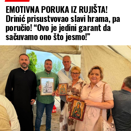
kreditno zaduženje koje je nekoliko minuta ranije
EMOTIVNA PORUKA IZ RUJIŠTA!
nazivao nepotrebnim!
Drinić prisustvovao slavi hrama, pa
Reproduktor
poručio! “Ovo je jedini garant da
videozapisa
sačuvamo ono što jesmo!”