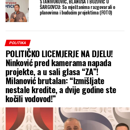
STANIVUKOVIĆ, BLANUŠA I BOŽOVIĆ U
ŠARGOVCU: Sa mještanima razgovarali o
planovima i budućim projektima (FOTO)
POLITIKA
POLITIČKO LICEMJERJE NA DJELU!
Ninković pred kamerama napada
projekte, a u sali glasa “ZA”!
Milanović brutalan: “Izmišljate
nestale kredite, a dvije godine ste
kočili vodovod!”