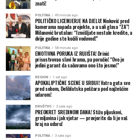
svim parohijanima na
znati!
da im briga za građane nije prioritet – navela je ona.
Rujištima, njihovim
POLITIKA
49 minuta ago
Kaže da ne očekuje da vlast predvidi svaku krizu, jer to
porodicama, ali i svima u
POLITIČKO LICEMJERJE NA DJELU! Ninković pred
kamerama napada projekte, a u sali glasa “ZA”!
ne može niko, ali da svaka ozbiljna Vlada ima plan, osim
Banjaluci i Republici
Milanović brutalan: “Izmišljate nestale kredite, a
Vlade Republike Srpske kojoj je jedini plan da se održi na
dvije godine ste kočili vodovod!”
Srpskoj podari zdravlje,
vlasti.
POLITIKA
58 minuta ago
sreću, mir i blagostanje”
,
EMOTIVNA PORUKA IZ RUJIŠTA! Drinić
-Prošli smo pandemiju, poremećaje na svjetskom tržištu,
prisustvovao slavi hrama, pa poručio! “Ovo je
“Razumijem da je izborna
poručio je generalni
ogromna poskupljenja i različite krize koje su nam
jedini garant da sačuvamo ono što jesmo!”
pokazale koliko je opasno zavisiti od toga šta će se
godina i da se često ne
sekretar PSS.
dogoditi negdje drugo. Kada imate odgovornost za
REGION
1 sat ago
biraju sredstva da se
APOKALIPTIČNE SCENE U SRBIJI! Vatra guta sve
Republiku Srpsku, „snaći ćemo se“ nije plan, već
pred sobom, Deliblatska peščara pod najžešćim
napadne politički protivnik.
apsolutna nebriga za građane i Republiku Srpsku- navela
Svečano sabranje na Rujištima nastavljeno je uz slavsku
udarom!
je ona.
trpezu i druženje mještana i gostiju, uz poruku da će se
Ali ne razumijem da nisu u
tradicija okupljanja oko ovog svetog hrama nastaviti i u
DRUŠTVO
3 sata ago
stanju napisati objavu da
PREOKRET SREDINOM DANA! Stižu pljuskovi,
Blink
godinama koje dolaze.
grmljavina i jak vjetar — provjerite da li je vaš
bar liči na istinu”
, poručuje
kraj na udaru!
Milanović na samom
POLITIKA
3 sata ago