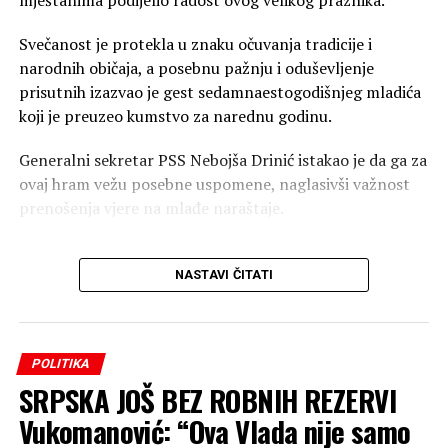
Svečanost je protekla u znaku očuvanja tradicije i
narodnih običaja, a posebnu pažnju i oduševljenje
prisutnih izazvao je gest sedamnaestogodišnjeg mladića
koji je preuzeo kumstvo za narednu godinu.
Generalni sekretar PSS Nebojša Drinić istakao je da ga za
ovaj hram vežu posebne uspomene, naglasivši važnost
00:00
00:59
prenošenja vjere na mlađe naraštaje.
FOTO: Jeftina propaganda SNSD-a na
“Prije dvije godine bio sam
društvenim mrežama
NASTAVI ČITATI
kum ikonostasa u crkvi
U isto vrijeme dok u sali glasaju za odluke, SNSD
Svete Petke Trnove na
Banjaluka na svojoj zvaničnoj stranici vodi agresivnu
Rujištima. Danas sam,
kampanju obmanjivanja javnosti. U najnovijoj objavi,
POLITIKA
SNSD tvrdi da je novac za vodovod do rezervoara
zajedno sa ovdašnjim
SRPSKA JOŠ BEZ ROBNIH REZERVI
Tunjice “već jednom odobren i potrošen na nešto
parohijanima, imao čast da
Vukomanović: “Ova Vlada nije samo
drugo”, te postavlja dramatična pitanja u stilu:
“Gdje je