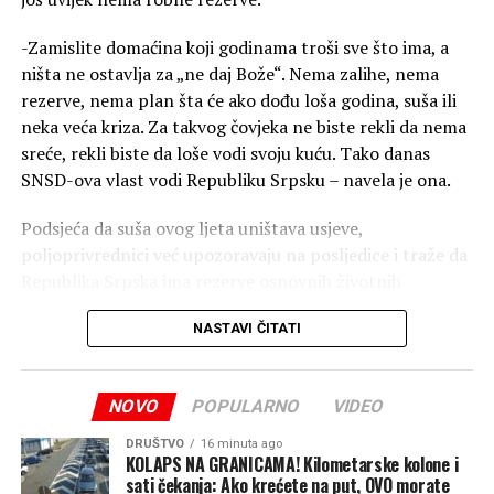
razlikuje od drugih”
, izjavio
-Zamislite domaćina koji godinama troši sve što ima, a
je Drinić.
ništa ne ostavlja za „ne daj Bože“. Nema zalihe, nema
rezerve, nema plan šta će ako dođu loša godina, suša ili
neka veća kriza. Za takvog čovjeka ne biste rekli da nema
Domaćini i parohijani Rujišta uručili su Driniću i poseban
sreće, rekli biste da loše vodi svoju kuću. Tako danas
poklon — umjetničku sliku crkve Svete Petke Trnove, u
SNSD-ova vlast vodi Republiku Srpsku – navela je ona.
znak zahvalnosti za dosadašnju podršku i kumstvo.
Podsjeća da suša ovog ljeta uništava usjeve,
“Ovom prilikom dobio sam
poljoprivrednici već upozoravaju na posljedice i traže da
na poklon i sliku crkve
Republika Srpska ima rezerve osnovnih životnih
namirnica.
Svete Petke Trnove, koja će
NASTAVI ČITATI
me podsjećati na ovaj
-Kada nemate rezerve, svaki poremećaj na tržištu i svaka
loša poljoprivredna godina direktno udaraju na građane.
hram, ljude i dane koje smo
NOVO
POPULARNO
VIDEO
Čak je i premijer prije pet mjeseci priznao da su
ovdje zajedno obilježili.
Republici Srpskoj robne rezerve potrebne, ali pet
DRUŠTVO
16 minuta ago
Neka Sveta Petka Trnova
mjeseci kasnije ne znamo ni za jedan konkretan korak
KOLAPS NA GRANICAMA! Kilometarske kolone i
sati čekanja: Ako krećete na put, OVO morate
koji je Vlada preduzela da ih uspostavi što jasno pokazuje