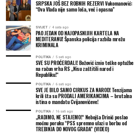
SRPSKA JOŠ BEZ ROBNIH REZERVI Vukomanović:
početku svog obraćanja.
“Ova Vlada nije samo loša, već i opasna”
Milanović podsjeća da ovo nije prvi put da SNSD
SVIJET
4 sata ago
PAO JEDAN OD NAJOPASNIJIH KARTELA NA
ponavlja istu neistinu u javnosti, iako su im u
MEDITERANU! Španska policija razbila mrežu
skupštinskim klupama već predočeni dokazi:
KRIMINALA
“Ovu tezu, da je nekad,
POLITIKA
5 sati ago
SVE SU PROĆERDALI! Božović iznio teške optužbe
navodno, grad podigao
na račun vrha RS „Nisu zaštitili narod i
Republiku!“
kredit za novi vodovod do
POLITIKA
6 sati ago
rezervoara Tunjice, jer je
SVE JE BILO SAMO CIRKUS ZA NAROD! Tenzijama
krili šta su PRODALI AMERIKANCIMA – brutalna
postojeći bio nedovoljnog
istina o mandatu Cvijanovićeve!
kapaciteta da snabdijeva
POLITIKA
16 sati ago
„RADIMO, NE STAJEMO!“ Nebojša Drinić poslao
potkozarska sela i onda
moćnu poruku “PSS spremno ulazi u borbu od
potrošen na nešto drugo,
TREBINJA DO NOVOG GRADA” (VIDEO)