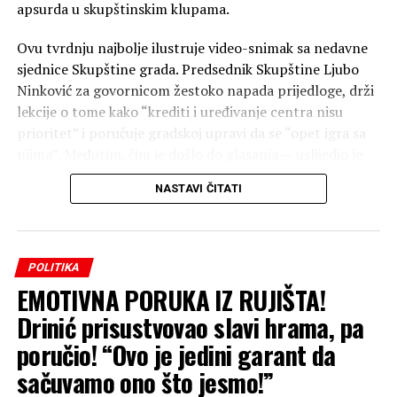
apsurda u skupštinskim klupama.
Ovu tvrdnju najbolje ilustruje video-snimak sa nedavne
sjednice Skupštine grada. Predsednik Skupštine Ljubo
Ninković za govornicom žestoko napada prijedloge, drži
lekcije o tome kako “krediti i uređivanje centra nisu
prioritet” i poručuje gradskoj upravi da se “opet igra sa
njima”. Međutim, čim je došlo do glasanja — uslijedio je
šok.
NASTAVI ČITATI
Bez trunke blama, Ninković je u ekspresnom roku, ruku
pod ruku sa svojom većinom, glasao
“ZA”
svaki
amandman, za odluku o parkinzima, pa čak i za samo
POLITIKA
kreditno zaduženje koje je nekoliko minuta ranije
EMOTIVNA PORUKA IZ RUJIŠTA!
nazivao nepotrebnim!
Drinić prisustvovao slavi hrama, pa
Reproduktor
poručio! “Ovo je jedini garant da
videozapisa
sačuvamo ono što jesmo!”