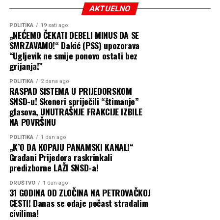
ponavljaju više puta. Prvi
AKTUELNO
put sam pomislio da je
POLITIKA
19 sati ago
greška i neznanje, pa sam
„NEĆEMO ČEKATI DEBELI MINUS DA SE
SMRZAVAMO!“ Dakić (PSS) upozorava
im lijepo i argumentovano
“Ugljevik ne smije ponovo ostati bez
odgovorio u skupštini i
grijanja!”
objasnio da nikad u
POLITIKA
2 dana ago
RASPAD SISTEMA U PRIJEDORSKOM
posljednjih 6 godina nije
SNSD-u! Skeneri spriječili “štimanje”
nijedan kredit bio za tu
glasova, UNUTRAŠNJE FRAKCIJE IZBILE
NA POVRŠINU
namjenu. A po tvrdnjama
POLITIKA
1 dan ago
bivšeg gradonačelnika, ni 4
„K’O DA KOPAJU PANAMSKI KANAL!“
Građani Prijedora raskrinkali
godine prije toga.”
predizborne LAŽI SNSD-a!
DRUŠTVO
1 dan ago
31 GODINA OD ZLOČINA NA PETROVAČKOJ
Kako navodi Milanović, kada su shvatili da nemaju
CESTI! Danas se odaje počast stradalim
argumente, predstavnici SNSD-a su promijenili priču i
civilima!
tvrdili da je projekat trebao biti urađen iz okvira projekta