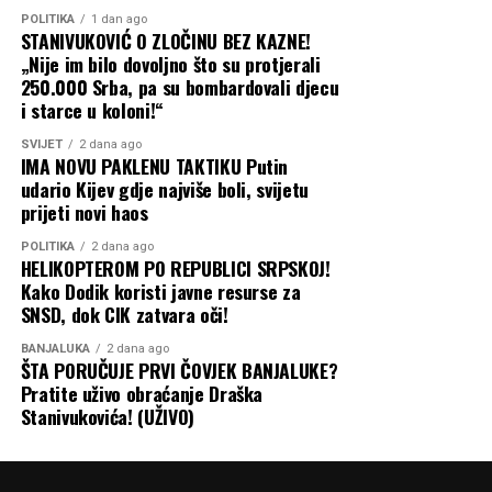
“Voda 3” preko EBRD-a — što je, takođe, potpuna
POLITIKA
1 dan ago
STANIVUKOVIĆ O ZLOČINU BEZ KAZNE!
neistina.
„Nije im bilo dovoljno što su protjerali
250.000 Srba, pa su bombardovali djecu
“Opet sam im objasnio da
i starce u koloni!“
se iz projekta ‘Voda 3’ na
SVIJET
2 dana ago
IMA NOVU PAKLENU TAKTIKU Putin
tom području radilo
udario Kijev gdje najviše boli, svijetu
sljedeće:
prijeti novi haos
POLITIKA
2 dana ago
HELIKOPTEROM PO REPUBLICI SRPSKOJ!
Kako Dodik koristi javne resurse za
SNSD, dok CIK zatvara oči!
Šargovac
– ulica
Martinovac i Drakulićka
BANJALUKA
2 dana ago
ŠTA PORUČUJE PRVI ČOVJEK BANJALUKE?
(sekundarna mreža DN
Pratite uživo obraćanje Draška
Stanivukovića! (UŽIVO)
110)