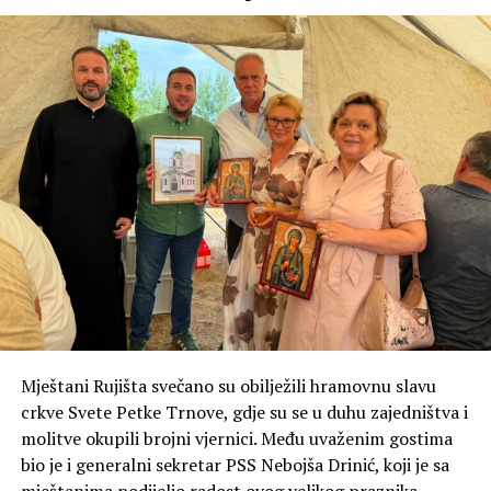
Mještani Rujišta svečano su obilježili hramovnu slavu
crkve Svete Petke Trnove, gdje su se u duhu zajedništva i
molitve okupili brojni vjernici. Među uvaženim gostima
bio je i generalni sekretar PSS Nebojša Drinić, koji je sa
mještanima podijelio radost ovog velikog praznika.