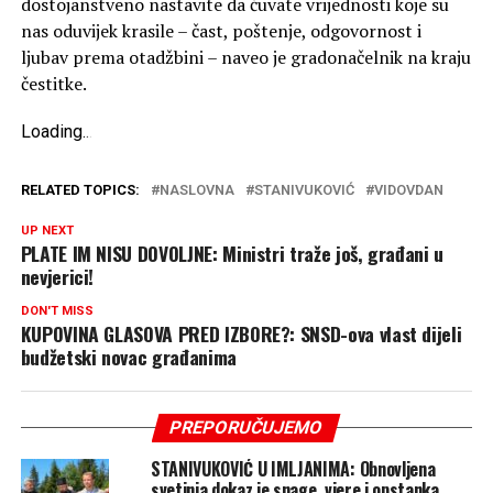
dostojanstveno nastavite da čuvate vrijednosti koje su
nas oduvijek krasile – čast, poštenje, odgovornost i
ljubav prema otadžbini – naveo je gradonačelnik na kraju
čestitke.
Loading
.
.
.
RELATED TOPICS:
NASLOVNA
STANIVUKOVIĆ
VIDOVDAN
UP NEXT
PLATE IM NISU DOVOLJNE: Ministri traže još, građani u
nevjerici!
DON'T MISS
KUPOVINA GLASOVA PRED IZBORE?: SNSD-ova vlast dijeli
budžetski novac građanima
PREPORUČUJEMO
STANIVUKOVIĆ U IMLJANIMA: Obnovljena
svetinja dokaz je snage, vjere i opstanka