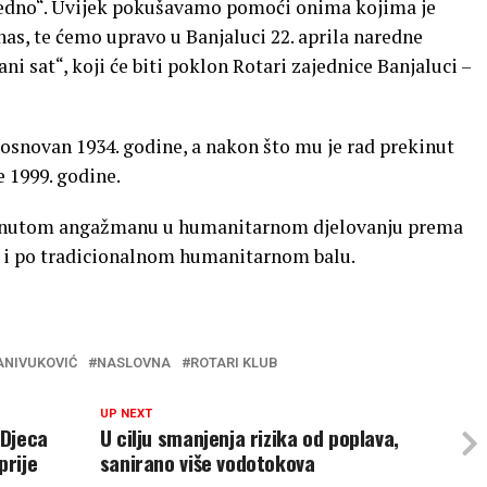
edno“. Uvijek pokušavamo pomoći onima kojima je
as, te ćemo upravo u Banjaluci 22. aprila naredne
ni sat“, koji će biti poklon Rotari zajednice Banjaluci –
 osnovan 1934. godine, a nakon što mu je rad prekinut
e 1999. godine.
aknutom angažmanu u humanitarnom djelovanju prema
i po tradicionalnom humanitarnom balu.
ANIVUKOVIĆ
NASLOVNA
ROTARI KLUB
UP NEXT
 Djeca
U cilju smanjenja rizika od poplava,
prije
sanirano više vodotokova