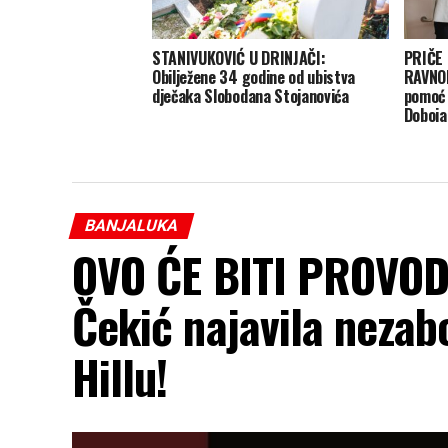
STANIVUKOVIĆ U DRINJAČI:
PRIČE 
Obilježene 34 godine od ubistva
RAVNOD
dječaka Slobodana Stojanovića
pomoć 
Doboja
BANJALUKA
OVO ĆE BITI PROVOD
Čekić najavila neza
Hillu!