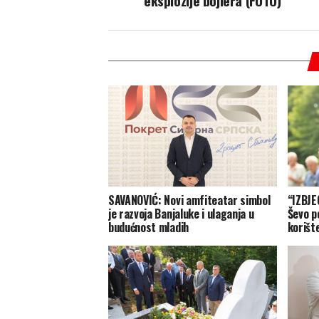
eksplozije bojlera (FOTO)
SAVANOVIĆ: Novi amfiteatar simbol
“IZBJE
je razvoja Banjaluke i ulaganja u
Ševo p
budućnost mladih
korišt