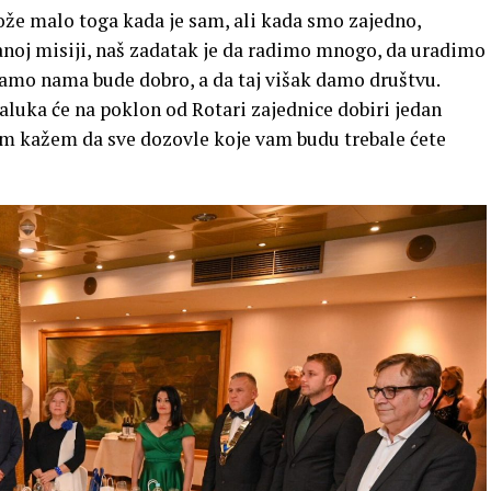
ože malo toga kada je sam, ali kada smo zajedno,
oj misiji, naš zadatak je da radimo mnogo, da uradimo
 samo nama bude dobro, a da taj višak damo društvu.
jaluka će na poklon od Rotari zajednice dobiri jedan
am kažem da sve dozovle koje vam budu trebale ćete