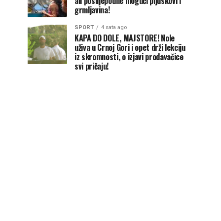
ali poslijepodne mogući pljuskovi i
grmljavina!
SPORT
4 sata ago
KAPA DO DOLE, MAJSTORE! Nole
uživa u Crnoj Gori i opet drži lekciju
iz skromnosti, o izjavi prodavačice
svi pričaju!