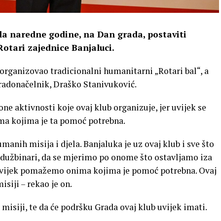
rila naredne godine, na Dan grada, postaviti
 Rotari zajednice Banjaluci.
 organizovao tradicionalni humanitarni „Rotari bal“, a
gradonačelnik, Draško Stanivuković.
ne aktivnosti koje ovaj klub organizuje, jer uvijek se
ma kojima je ta pomoć potrebna.
manih misija i djela. Banjaluka je uz ovaj klub i sve što
adužbinari, da se mjerimo po onome što ostavljamo iza
a uvijek pomažemo onima kojima je pomoć potrebna. Ovaj
siji – rekao je on.
misiji, te da će podršku Grada ovaj klub uvijek imati.