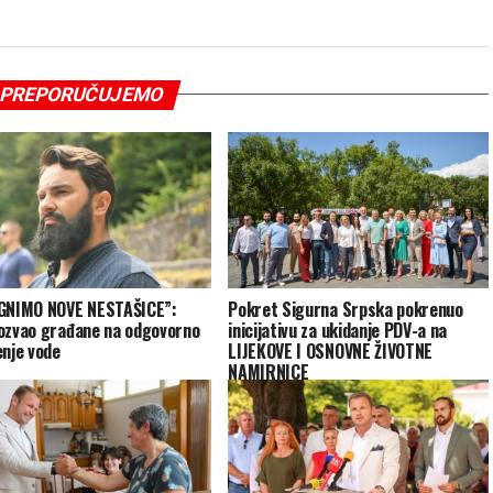
PREPORUČUJEMO
GNIMO NOVE NESTAŠICE”:
Pokret Sigurna Srpska pokrenuo
ozvao građane na odgovorno
inicijativu za ukidanje PDV-a na
enje vode
LIJEKOVE I OSNOVNE ŽIVOTNE
NAMIRNICE