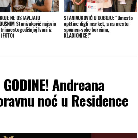
KOJE NE OSTAVLJAJU
STANIVUKOVIĆ U DOBOJU: “Umesto
UŠNIM Stanivuković najavio
opštine digli market, a na mestu
trinaestogodišnjoj Ivani iz
spomen-sobe borcima,
 (FOTO)
KLADIONICE!”
 GODINE! Andreana
boravnu noć u Residence