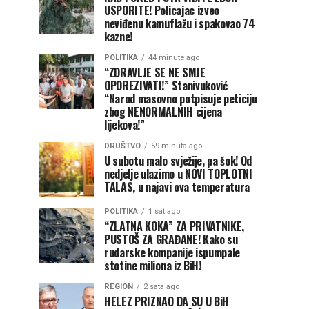
USPORITE! Policajac izveo
neviđenu kamuflažu i spakovao 74
kazne!
POLITIKA
44 minute ago
“ZDRAVLJE SE NE SMJE
OPOREZIVATI!” Stanivuković
“Narod masovno potpisuje peticiju
zbog NENORMALNIH cijena
lijekova!”
DRUŠTVO
59 minuta ago
U subotu malo svježije, pa šok! Od
nedjelje ulazimo u NOVI TOPLOTNI
TALAS, u najavi ova temperatura
POLITIKA
1 sat ago
“ZLATNA KOKA” ZA PRIVATNIKE,
PUSTOŠ ZA GRAĐANE! Kako su
rudarske kompanije ispumpale
stotine miliona iz BiH!
REGION
2 sata ago
HELEZ PRIZNAO DA SU U BiH