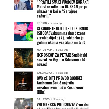
“PRATILI SVAKI VUČIĆEV KORAK”!
Ministar odbrane BIJESAN jer je
uhvaćen u laži o “Sarajevo
safariju”
REGION
2 sata ago
SEKUNDE JE DIJELILE OD KOBNOG
ISHODA! Vakuum na dnu bazena
zarobio dijete (7), doktorka je
golim rukama vratila iz mrtvih!
HOROSKOP
3 sata ago
HOROSKOP ZA PETAK! Sudbinski
susret za Vage, a Bikovima stiže
novac!
BANJALUKA
3 sata ago
OVO ĆE BITI PROVOD GODINE!
Andreana Čekić najavila
nezaboravnu noć u Residence
Hillu!
DRUŠTVO
3 sata ago
VREMENSKA PROGNOZA! Vreo dan