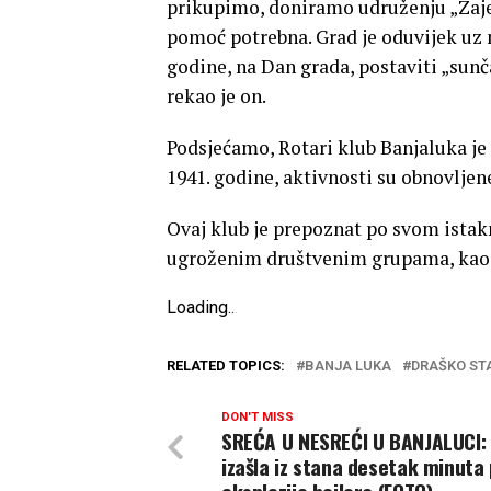
prikupimo, doniramo udruženju „Zaj
pomoć potrebna. Grad je oduvijek uz n
godine, na Dan grada, postaviti „sunča
rekao je on.
Podsjećamo, Rotari klub Banjaluka je
1941. godine, aktivnosti su obnovljen
Ovaj klub je prepoznat po svom ist
ugroženim društvenim grupama, kao 
Loading
.
.
.
RELATED TOPICS:
BANJA LUKA
DRAŠKO ST
DON'T MISS
SREĆA U NESREĆI U BANJALUCI:
izašla iz stana desetak minuta 