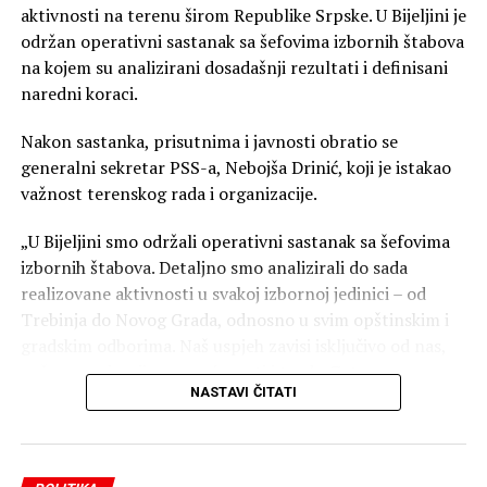
aktivnosti na terenu širom Republike Srpske. U Bijeljini je
održan operativni sastanak sa šefovima izbornih štabova
na kojem su analizirani dosadašnji rezultati i definisani
naredni koraci.
Nakon sastanka, prisutnima i javnosti obratio se
generalni sekretar PSS-a, Nebojša Drinić, koji je istakao
važnost terenskog rada i organizacije.
„U Bijeljini smo održali operativni sastanak sa šefovima
izbornih štabova. Detaljno smo analizirali do sada
realizovane aktivnosti u svakoj izbornoj jedinici – od
Trebinja do Novog Grada, odnosno u svim opštinskim i
gradskim odborima. Naš uspjeh zavisi isključivo od nas,
naše organizacije, posvećenosti i truda. Zato
NASTAVI ČITATI
nastavljamo još snažnije, odgovornije i predanije, jer
samo ozbiljnim radom i prisustvom na terenu možemo
ostvariti rezultat. Radimo, ne stajemo!“ — poručio je
Drinić.