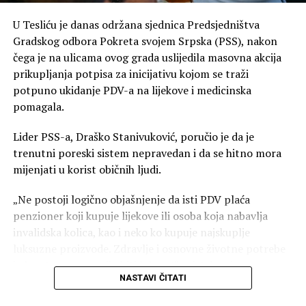
U Tesliću je danas održana sjednica Predsjedništva
Gradskog odbora Pokreta svojem Srpska (PSS), nakon
čega je na ulicama ovog grada uslijedila masovna akcija
prikupljanja potpisa za inicijativu kojom se traži
potpuno ukidanje PDV-a na lijekove i medicinska
pomagala.
Lider PSS-a, Draško Stanivuković, poručio je da je
trenutni poreski sistem nepravedan i da se hitno mora
mijenjati u korist običnih ljudi.
00:00
00:40
„Ne postoji logično objašnjenje da isti PDV plaća
penzioner koji kupuje lijekove ili osoba koja nabavlja
Glavne poruke sa sastanka u Bijeljini:
invalidska kolica, kao i neko ko kupuje najskuplje
Potpuna pokrivenost terena: Analiziran rad svih
luksuzne proizvode. Zdravlje i osnovne životne potrebe
opštinskih i gradskih odbora od Trebinja do Novog
jednostavno ne smiju biti luksuz!“ — istakao je
Grada.
NASTAVI ČITATI
Stanivuković.
Fokus na organizaciji: Naglašeno da su posvećenost,