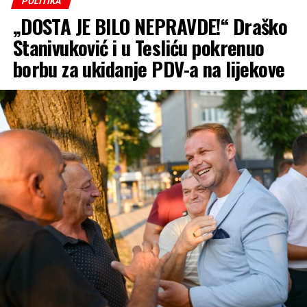
POLITIKA
„DOSTA JE BILO NEPRAVDE!“ Draško
Reproduktor
videozapisa
Stanivuković i u Tesliću pokrenuo
borbu za ukidanje PDV-a na lijekove