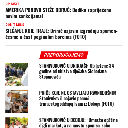
UP NEXT
AMERIKA PONOVO STEŽE OBRUČ: Dodiku zaprijećeno
novim sankcijama!
DON'T MISS
SJEĆANJE KOJE TRAJE: Drinić najavio izgradnju spomen-
česme u čast poginulim borcima (FOTO)
PREPORUČUJEMO
STANIVUKOVIĆ U DRINJAČI: Obilježene 34
godine od ubistva dječaka Slobodana
Stojanovića
PRIČE KOJE NE OSTAVLJAJU RAVNODUŠNIM
Stanivuković najavio pomoć
trinaestogodišnjoj Ivani iz Doboja (FOTO)
STANIVUKOVIĆ U DOBOJU: “Umesto opštine
digli market, a na mestu spomen-sobe