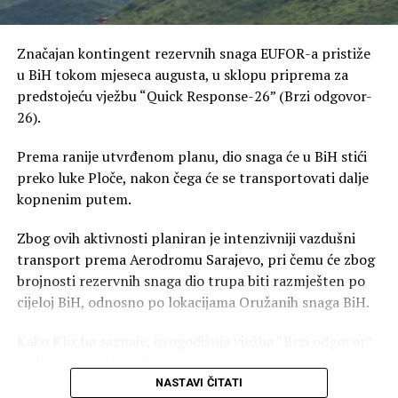
Značajan kontingent rezervnih snaga EUFOR-a pristiže
u BiH tokom mjeseca augusta, u sklopu priprema za
predstojeću vježbu “Quick Response-26” (Brzi odgovor-
26).
Prema ranije utvrđenom planu, dio snaga će u BiH stići
preko luke Ploče, nakon čega će se transportovati dalje
kopnenim putem.
Zbog ovih aktivnosti planiran je intenzivniji vazdušni
transport prema Aerodromu Sarajevo, pri čemu će zbog
brojnosti rezervnih snaga dio trupa biti razmješten po
cijeloj BiH, odnosno po lokacijama Oružanih snaga BiH.
Kako Klix.ba saznaje, ovogodišnja vježba “Brzi odgovor”
trebala bi imati izmijenjen scenario u odnosu na
prethodne, zbog čega se očekuje dolazak padobranskih
NASTAVI ČITATI