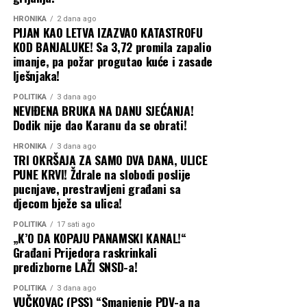
HRONIKA
2 dana ago
PIJAN KAO LETVA IZAZVAO KATASTROFU
KOD BANJALUKE! Sa 3,72 promila zapalio
imanje, pa požar progutao kuće i zasade
lješnjaka!
POLITIKA
3 dana ago
NEVIĐENA BRUKA NA DANU SJEĆANJA!
Dodik nije dao Karanu da se obrati!
HRONIKA
3 dana ago
TRI OKRŠAJA ZA SAMO DVA DANA, ULICE
PUNE KRVI! Ždrale na slobodi poslije
pucnjave, prestravljeni građani sa
djecom bježe sa ulica!
POLITIKA
17 sati ago
„K’O DA KOPAJU PANAMSKI KANAL!“
Građani Prijedora raskrinkali
predizborne LAŽI SNSD-a!
POLITIKA
3 dana ago
VUČKOVAC (PSS) “Smanjenje PDV-a na