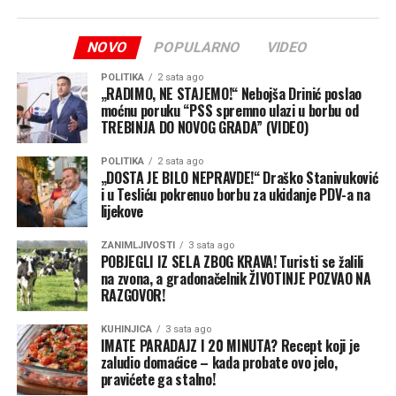
jedinica iz Italije.
Iz EUFOR-a uvjeravaju da se intenzivniji vojni saobraćaj
NOVO
POPULARNO
VIDEO
odnosi na pripremne aktivnosti za realizaciju ove vježbe
POLITIKA
2 sata ago
kojom se operativna sposobnost snaga iz sastava
„RADIMO, NE STAJEMO!“ Nebojša Drinić poslao
Multinacionalnog bataljona diže na novi nivo.
moćnu poruku “PSS spremno ulazi u borbu od
TREBINJA DO NOVOG GRADA” (VIDEO)
Vježba će se odvijati na više lokacija uz logističku
POLITIKA
2 sata ago
podršku Oružanih snaga BiH, čime se dodatno potvrđuje
„DOSTA JE BILO NEPRAVDE!“ Draško Stanivuković
partnerski odnos i podrška institucijama BiH.
i u Tesliću pokrenuo borbu za ukidanje PDV-a na
lijekove
(Klix)
ZANIMLJIVOSTI
3 sata ago
POBJEGLI IZ SELA ZBOG KRAVA! Turisti se žalili
na zvona, a gradonačelnik ŽIVOTINJE POZVAO NA
RAZGOVOR!
KUHINJICA
3 sata ago
IMATE PARADAJZ I 20 MINUTA? Recept koji je
zaludio domaćice – kada probate ovo jelo,
pravićete ga stalno!