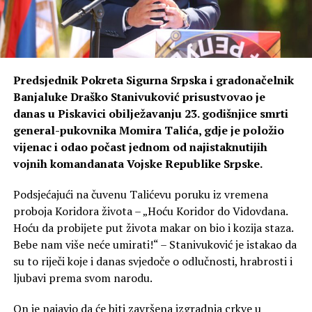
Predsjednik Pokreta Sigurna Srpska i gradonačelnik
Banjaluke Draško Stanivuković prisustvovao je
danas u Piskavici obilježavanju 23. godišnjice smrti
general-pukovnika Momira Talića, gdje je položio
vijenac i odao počast jednom od najistaknutijih
vojnih komandanata Vojske Republike Srpske.
Podsjećajući na čuvenu Talićevu poruku iz vremena
proboja Koridora života – „Hoću Koridor do Vidovdana.
Hoću da probijete put života makar on bio i kozija staza.
Bebe nam više neće umirati!“ – Stanivuković je istakao da
su to riječi koje i danas svjedoče o odlučnosti, hrabrosti i
ljubavi prema svom narodu.
On je najavio da će biti završena izgradnja crkve u