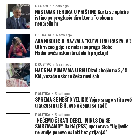
REGION
4 sata ago
NASTAVAK TERORA U PRIŠTINI! Kurti se uplašio
istine pa proglasio direktora Telekoma
nepoželjnim
ESTRADA
4 sata ago
ANA NIKOLIĆ JE NAZVALA “KU*VETINO RASPALA”!
Otkriveno gdje se nalazi supruga Slobe
Radanovića nakon brutalnih prijetnji!
DRUŠTVO
5 sati ago
HAOS NA PUMPAMA U BiH! Dizel skočio na 3,45
KM, vozače uskoro čeka novi šok
POLITIKA
5 sati ago
SPREMA SE NEŠTO VELIKO! Vojne snage stižu već
u augustu u BiH, evo o čemu se radi!
POLITIKA
5 sati ago
„NEĆEMO ČEKATI DEBELI MINUS DA SE
SMRZAVAMO!“ Dakić (PSS) upozorava “Ugljevik
ne smije ponovo ostati bez grijanja!”