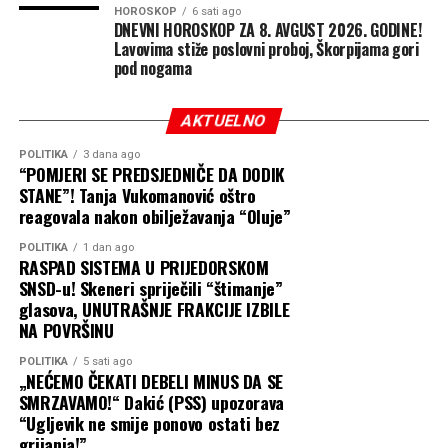
HOROSKOP
6 sati ago
DNEVNI HOROSKOP ZA 8. AVGUST 2026. GODINE!
Lavovima stiže poslovni proboj, Škorpijama gori
pod nogama
AKTUELNO
POLITIKA
3 dana ago
“POMJERI SE PREDSJEDNIČE DA DODIK
STANE”! Tanja Vukomanović oštro
reagovala nakon obilježavanja “Oluje”
POLITIKA
1 dan ago
RASPAD SISTEMA U PRIJEDORSKOM
SNSD-u! Skeneri spriječili “štimanje”
glasova, UNUTRAŠNJE FRAKCIJE IZBILE
NA POVRŠINU
POLITIKA
5 sati ago
„NEĆEMO ČEKATI DEBELI MINUS DA SE
SMRZAVAMO!“ Dakić (PSS) upozorava
“Ugljevik ne smije ponovo ostati bez
grijanja!”