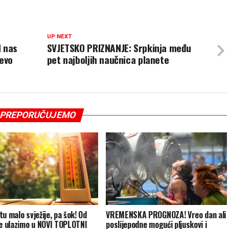
UP NEXT
d nas
SVJETSKO PRIZNANJE: Srpkinja među
 evo
pet najboljih naučnica planete
PREPORUČUJEMO
u malo svježije, pa šok! Od
VREMENSKA PROGNOZA! Vreo dan ali
je ulazimo u NOVI TOPLOTNI
poslijepodne mogući pljuskovi i