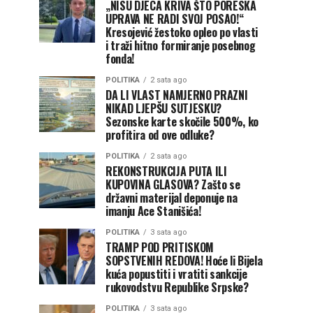
„NISU DJECA KRIVA ŠTO PORESKA
UPRAVA NE RADI SVOJ POSAO!“
Kresojević žestoko opleo po vlasti
i traži hitno formiranje posebnog
fonda!
POLITIKA
2 sata ago
DA LI VLAST NAMJERNO PRAZNI
NIKAD LJEPŠU SUTJESKU?
Sezonske karte skočile 500%, ko
profitira od ove odluke?
POLITIKA
2 sata ago
REKONSTRUKCIJA PUTA ILI
KUPOVINA GLASOVA? Zašto se
državni materijal deponuje na
imanju Ace Stanišića!
POLITIKA
3 sata ago
TRAMP POD PRITISKOM
SOPSTVENIH REDOVA! Hoće li Bijela
kuća popustiti i vratiti sankcije
rukovodstvu Republike Srpske?
POLITIKA
3 sata ago