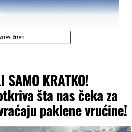
STAVI ČITATI
ALI SAMO KRATKO!
tkriva šta nas čeka za
 vraćaju paklene vrućine!