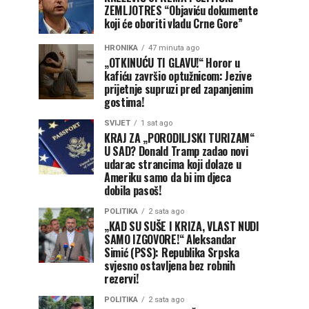
ZEMLJOTRES “Objaviću dokumente
koji će oboriti vladu Crne Gore”
HRONIKA
47 minuta ago
„OTKINUĆU TI GLAVU!“ Horor u
kafiću završio optužnicom: Jezive
prijetnje supruzi pred zapanjenim
gostima!
SVIJET
1 sat ago
KRAJ ZA „PORODILJSKI TURIZAM“
U SAD? Donald Tramp zadao novi
udarac strancima koji dolaze u
Ameriku samo da bi im djeca
dobila pasoš!
POLITIKA
2 sata ago
„KAD SU SUŠE I KRIZA, VLAST NUDI
SAMO IZGOVORE!“ Aleksandar
Simić (PSS): Republika Srpska
svjesno ostavljena bez robnih
rezervi!
POLITIKA
2 sata ago