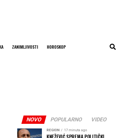
KA
ZANIMLJIVOSTI
HOROSKOP
NOVO
POPULARNO
VIDEO
REGION
17 minuta ago
KNEŽEVIĆ SPREMA POLITIČKI