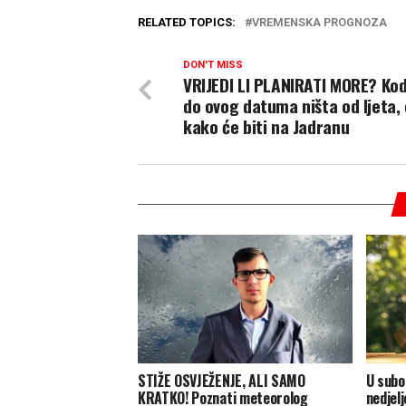
RELATED TOPICS:
VREMENSKA PROGNOZA
DON'T MISS
VRIJEDI LI PLANIRATI MORE? Ko
do ovog datuma ništa od ljeta,
kako će biti na Jadranu
STIŽE OSVJEŽENJE, ALI SAMO
U subot
KRATKO! Poznati meteorolog
nedjel