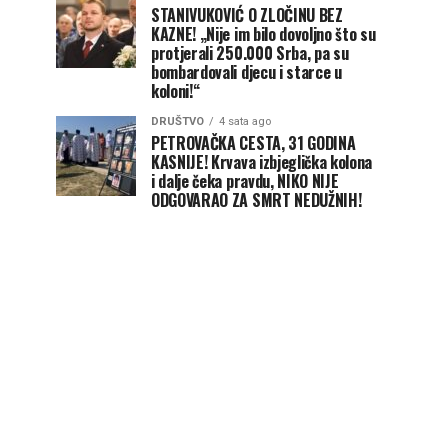
STANIVUKOVIĆ O ZLOČINU BEZ
KAZNE! „Nije im bilo dovoljno što su
protjerali 250.000 Srba, pa su
bombardovali djecu i starce u
koloni!“
DRUŠTVO
4 sata ago
PETROVAČKA CESTA, 31 GODINA
KASNIJE! Krvava izbjeglička kolona
i dalje čeka pravdu, NIKO NIJE
ODGOVARAO ZA SMRT NEDUŽNIH!