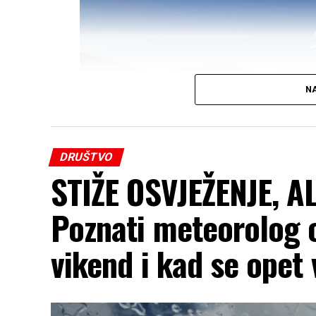
NA
DRUŠTVO
STIŽE OSVJEŽENJE, 
Poznati meteorolog o
vikend i kad se opet
FOTO: RTRS