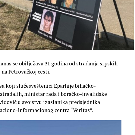
anas se obilježava 31 godina od stradanja srpskih
 na Petrovačkoj cesti.
a koji slućesveštenici Eparhije bihaćko-
 stradalih, ministar rada i boračko-invalidske
idović u svojstvu izaslanika predsjednika
ciono-informacionog centra “Veritas”.