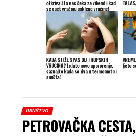
otkriva šta nas čeka za vikend i kad
TALAS,
se opet vraćaju paklene vrućine!
KADA STIŽE SPAS OD TROPSKIH
VREME
VRUĆINA? Izdato novo upozorenje,
ljeto s
saznajte kada se živa u termometru
spušta!
DRUŠTVO
PETROVAČKA CESTA, 