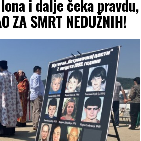
lona i dalje čeka pravdu,
AO ZA SMRT NEDUŽNIH!