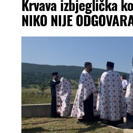
Krvava izbjeglička ko
NIKO NIJE ODGOVAR