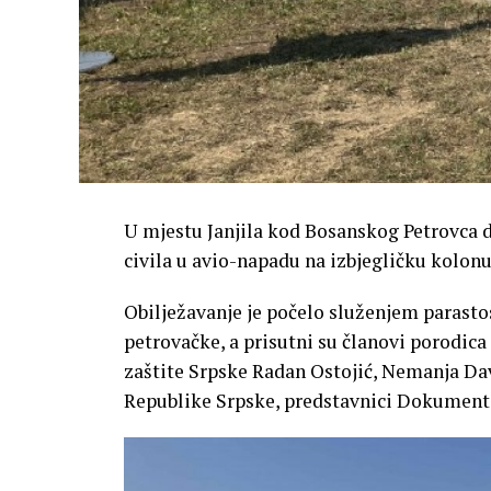
U mjestu Јanjila kod Bosanskog Petrovca d
civila u avio-napadu na izbjegličku kolonu
Obilježavanje je počelo služenjem parastos
petrovačke, a prisutni su članovi porodica
zaštite Srpske Radan Ostojić, Nemanja Dav
Republike Srpske, predstavnici Dokumenta