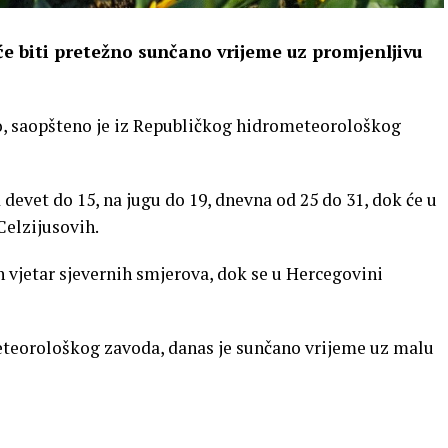
će biti pretežno sunčano vrijeme uz promjenljivu
ito, saopšteno je iz Republičkog hidrometeorološkog
devet do 15, na jugu do 19, dnevna od 25 do 31, dok će u
Celzijusovih.
vjetar sjevernih smjerova, dok se u Hercegovini
eorološkog zavoda, danas je sunčano vrijeme uz malu