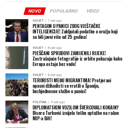
praćenje ponovo poslao signal.
NOVO
POPULARNO
VIDEO
Međutim, radilo se o slabom satelitskom signalu,
SVIJET
7 sati ago
poznatom kao “Z-ping”, što znači da peraje ajkule nije
PENTAGON U PANICI ZBOG VJEŠTAČKE
bilo dovoljno dugo iznad površine vode kako bi uređaj
INTELIGENCIJE! Zaključali podatke o oružju koji
su bili javni više od 25 godina!
poslao precizne podatke o njenoj lokaciji.
SVIJET
8 sati ago
Zbog toga istraživači trenutno ne mogu sa sigurnošću da
PJEŠČANI SPRUDOVI ZAMIJENILI RIJEKE!
utvrde gdje se ajkula nalazi.
Zastrašujuće fotografije iz orbite pokazuju kako
Evropa ostaje bez vode!
ONE YEAR. ONE GIANT. 🦈
SVIJET
8 sati ago
TERORISTI MEĐU MIGRANTIMA! Protjerani
opasni džihadisti se vratili u Španiju,
CONTENDER, the largest
bezbjednosne službe u panici!
male white
#shark
ever
POLITIKA
9 sati ago
DIPLOMATSKIM VOZILOM ŠVERCOVALI KOKAIN?
tagged by
#OCEARCH
in
Bisera Turković iznijela teške optužbe na račun
the W. N. Atlantic, was
MIP-a BiH!