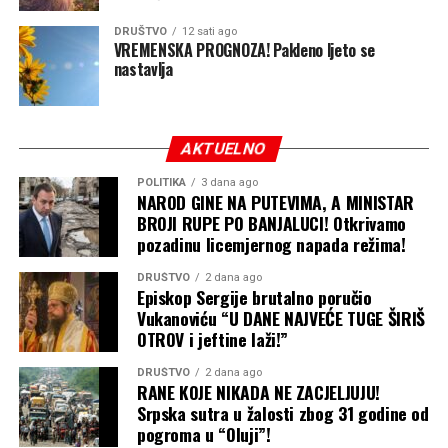
obrazaca velikih belih ajkula, stručnjaci smatraju da bi
DRUŠTVO
12 sati ago
“Contender” mogao da pliva ka Kejp Kodu u američkoj
VREMENSKA PROGNOZA! Pakleno ljeto se
nastavlja
saveznoj državi Masačusets ili ka obalama Atlantske
Kanade.
Kako navode iz organizacije OCEARCH, velike bijele
AKTUELNO
ajkule u zapadnom dijelu Sjevernog Atlantika tokom leta
i početkom jeseni redovno migriraju ka severu u potrazi
POLITIKA
3 dana ago
NAROD GINE NA PUTEVIMA, A MINISTAR
za hranom.
BROJI RUPE PO BANJALUCI! Otkrivamo
pozadinu licemjernog napada režima!
“Kejp Kod i Atlantska Kanada nude odgovarajuću
temperaturu mora i obilje plijena, prije svega foka i
DRUŠTVO
2 dana ago
Episkop Sergije brutalno poručio
velikih vrsta riba”, saopštili su iz OCEARCH-a.
Vukanoviću “U DANE NAJVEĆE TUGE ŠIRIŠ
OTROV i jeftine laži!”
Prešao više od 11.000 kilometara
Ajkula “Contender” obeležena je satelitskim uređajem u
DRUŠTVO
2 dana ago
RANE KOJE NIKADA NE ZACJELJUJU!
januaru 2025. godine u severnom Atlantiku, nedaleko od
Srpska sutra u žalosti zbog 31 godine od
obala američkih saveznih država Džordžija i Florida.
pogroma u “Oluji”!