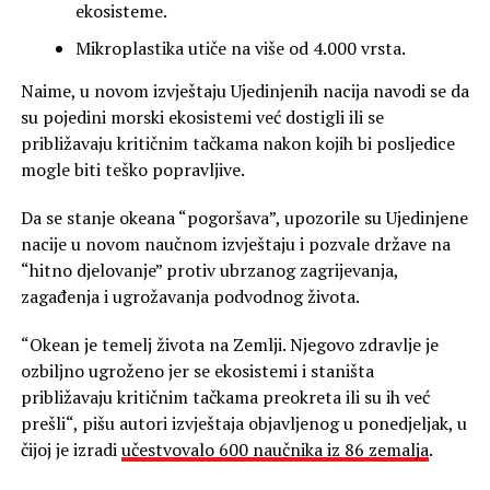
ekosisteme.
Mikroplastika utiče na više od 4.000 vrsta.
Naime, u novom izvještaju Ujedinjenih nacija navodi se da
su pojedini morski ekosistemi već dostigli ili se
približavaju kritičnim tačkama nakon kojih bi posljedice
mogle biti teško popravljive.
Da se stanje okeana “pogoršava”, upozorile su Ujedinjene
nacije u novom naučnom izvještaju i pozvale države na
“hitno djelovanje” protiv ubrzanog zagrijevanja,
zagađenja i ugrožavanja podvodnog života.
“Okean je temelj života na Zemlji. Njegovo zdravlje je
ozbiljno ugroženo jer se ekosistemi i staništa
približavaju kritičnim tačkama preokreta ili su ih već
prešli“, pišu autori izvještaja objavljenog u ponedjeljak, u
čijoj je izradi
učestvovalo 600 naučnika iz 86 zemalja
.