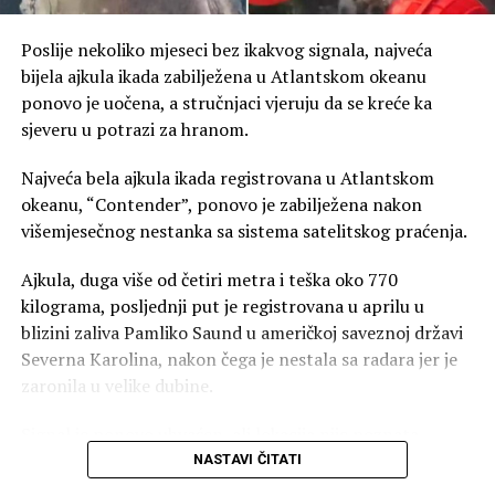
Poslije nekoliko mjeseci bez ikakvog signala, najveća
bijela ajkula ikada zabilježena u Atlantskom okeanu
ponovo je uočena, a stručnjaci vjeruju da se kreće ka
sjeveru u potrazi za hranom.
Najveća bela ajkula ikada registrovana u Atlantskom
okeanu, “Contender”, ponovo je zabilježena nakon
višemjesečnog nestanka sa sistema satelitskog praćenja.
Ajkula, duga više od četiri metra i teška oko 770
kilograma, posljednji put je registrovana u aprilu u
blizini zaliva Pamliko Saund u američkoj saveznoj državi
Severna Karolina, nakon čega je nestala sa radara jer je
zaronila u velike dubine.
Signal je ponovo uhvaćen, ali lokacija nije poznata
Istraživački tim OCEARCH, koji prati kretanje velikih
NASTAVI ČITATI
bijelih ajkula, saopštio je da je prošle srijede uređaj za