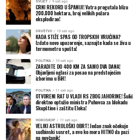
tagged 1 year ago!
SVIJET
9 sati ago
CRNI REKORD U ŠPANIJI! Vatra progutala blizu
200.000 hektara, broj velikih požara
His pings have provided
eksplodirao!
critical insight into the
DRUŠTVO
10 sati ago
KADA STIŽE SPAS OD TROPSKIH VRUĆINA?
movement & behavior of
Izdato novo upozorenje, saznajte kada se živa u
termometru spušta!
mature male white
sharks.
#FactsOverFear
POLITIKA
10 sati ago
ZARADITE DO 400 KM ZA SAMO DVA DANA!
#SharkTracker
Objavljeni oglasi za posao na predstojećim
izborima u BiH!
pic.twitter.com/jvDIjMXASo
POLITIKA
11 sati ago
OTVORENI RAT U VLADI RS ZBOG JAHORINE! Šulić
— OCEARCH (@OCEARCH)
direktno optužio ministra Puhovca za blokadu
Skupštine i zaštitu Eleka!
January 17, 2026
HOROSKOP
11 sati ago
VELIKI ASTROLOŠKI OBRT! Jedan znak očekuje
sudbinski susret, a evo ko mora HITNO da pazi
Kreće se ka oblastima bogatim plijenom
na novčanik!
Na osnovu dosadašnjih istraživanja i migracionih