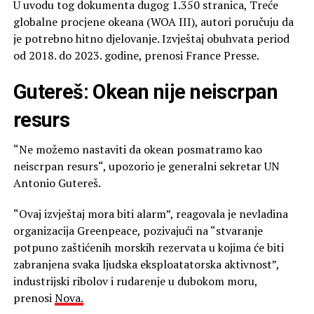
U uvodu tog dokumenta dugog 1.350 stranica, Treće
globalne procjene okeana (WOA III), autori poručuju da
je potrebno hitno djelovanje. Izvještaj obuhvata period
od 2018. do 2023. godine, prenosi France Presse.
Gutereš: Okean nije neiscrpan
resurs
“Ne možemo nastaviti da okean posmatramo kao
neiscrpan resurs“, upozorio je generalni sekretar UN
Antonio Gutereš.
“Ovaj izvještaj mora biti alarm”, reagovala je nevladina
organizacija Greenpeace, pozivajući na “stvaranje
potpuno zaštićenih morskih rezervata u kojima će biti
zabranjena svaka ljudska eksploatatorska aktivnost”,
industrijski ribolov i rudarenje u dubokom moru,
prenosi
Nova.