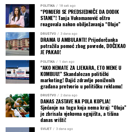
Od tada je, prema podacima istraživača, prešla više od
POLITIKA
18 sati ago
“POMJERI SE PREDSJEDNIČE DA DODIK
7.000 milja (oko 11.300 kilometara) duž istočne obale
STANE”! Tanja Vukomanović oštro
Sjeverne Amerike, što je čini jednom od najpraćenijih
reagovala nakon obilježavanja “Oluje”
velikih bijelih ajkula na svijetu.
DRUŠTVO
3 dana ago
DRAMA U AMBULANTI! Prijedorčanka
potražila pomoć zbog povrede, DOČEKAO
JE PAKAO!
POLITIKA
1 dan ago
“AKO NEMATE ZA LJEKARA, ETO MENE U
KOMBIJU!” Skandalozan politički
marketing! Đajić zdravlje poniženih
građana pretvorio u političku reklamu!
DRUŠTVO
2 dana ago
DANAS ZASTAVE NA POLA KOPLJA!
Sjećanje na tugu koja nema kraj: “Oluja”
je zbrisala vjekovna ognjišta, a tišina
danas vrišti!
SVIJET
3 dana ago