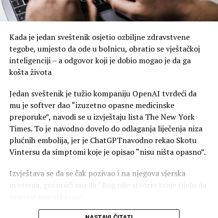
Kada je jedan sveštenik osjetio ozbiljne zdravstvene
tegobe, umjesto da ode u bolnicu, obratio se vještačkoj
inteligenciji – a odgovor koji je dobio mogao je da ga
košta života
Jedan sveštenik je tužio kompaniju OpenAI tvrdeći da
mu je softver dao “izuzetno opasne medicinske
preporuke”, navodi se u izvještaju lista The New York
Times. To je navodno dovelo do odlaganja liječenja niza
plućnih embolija, jer je ChatGPTnavodno rekao Skotu
Vintersu da simptomi koje je opisao “nisu ništa opasno”.
Izvještava se da se čak pozivao i na njegova vjerska
uverenja, govoreći mu da “Bog nije stvorio tvoje tijelo da
neprestano otkazuje”.
U tužbi se OpenAI i generalni direktor Sem Altman
NASTAVI ČITATI