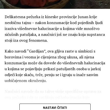
Health dok nezavisni procjenitelji ne utvrde da je
bezbjedna za upotrebu. Riječ je o platformi koja podstiče
korisnike da na četbot otpremaju zdravstvenu
Delikatesna pečurka iz kineske provincije Junan krije
dokumentaciju.
neobičnu tajnu – nakon konzumacije kod pojedinih ljudi
izaziva višednevne halucinacije u kojima vide mnoštvo
Na kraju, u tužbi se zahtijevaju čvršće zaštitne mjere
sićušnih patuljaka, a naučnici još ne znaju koja supstanca
kako bi se ChatGPT spriječio da odgovara na pitanja o
stoji iza ovog fenomena.
specifičnim medicinskim tretmanima i dijagnozama.
ChatGPT bi već trebalo da ima uspostavljene zaštitne
Kako navodi “Gardijan”, ova gljiva raste u simbiozi s
mjere za ovakve stvari, ali u tužbi se navodi da one u
borovima i veoma je cijenjena zbog ukusa, ali njena
ovom slučaju nisu funkcionisale pouzdano.
konzumacija može da dovede do višednevnih halucinacija
u kojima se pojavljuju prikazi patuljastih osoba u jarkoj
odjeći koje skaču, trče, penju se i igraju u inače sasvim
uobičajenom okruženju.
Naučnici navode da su takve vizije specifične upravo za
ovu pečurku i da se razlikuju od halucinacija koje
izazivaju psilocibinske, odnosno takozvane “magične
NASTAVI ČITATI
pečurke”, čije dejstvo potiče od psihoaktivne supstance