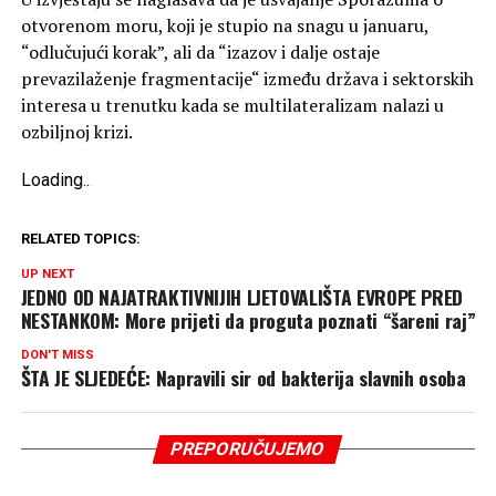
otvorenom moru, koji je stupio na snagu u januaru,
“odlučujući korak”, ali da “izazov i dalje ostaje
prevazilaženje fragmentacije“ između država i sektorskih
interesa u trenutku kada se multilateralizam nalazi u
ozbiljnoj krizi.
Loading
.
.
.
RELATED TOPICS:
UP NEXT
JEDNO OD NAJATRAKTIVNIJIH LJETOVALIŠTA EVROPE PRED
NESTANKOM: More prijeti da proguta poznati “šareni raj”
DON'T MISS
ŠTA JE SLJEDEĆE: Napravili sir od bakterija slavnih osoba
PREPORUČUJEMO