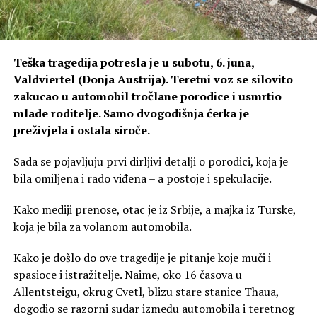
Teška tragedija potresla je u subotu, 6. juna,
Valdviertel (Donja Austrija). Teretni voz se silovito
zakucao u automobil tročlane porodice i usmrtio
mlade roditelje. Samo dvogodišnja ćerka je
preživjela i ostala siroče.
Sada se pojavljuju prvi dirljivi detalji o porodici, koja je
bila omiljena i rado viđena – a postoje i spekulacije.
Kako mediji prenose, otac je iz Srbije, a majka iz Turske,
koja je bila za volanom automobila.
Kako je došlo do ove tragedije je pitanje koje muči i
spasioce i istražitelje. Naime, oko 16 časova u
Allentsteigu, okrug Cvetl, blizu stare stanice Thaua,
dogodio se razorni sudar između automobila i teretnog