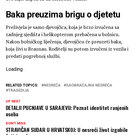
Baka preuzima brigu o djetetu
Preživjela je samo djevojčica, koja je brzo izvučena sa
zadnjeg sjedišta i helikopterom prebačena u bolnicu.
Nakon bolničkog liječenja, djevojčicu će preuzeti baka,
koja živi u Braunau. Roditelji su potom izvučeni iz vozila i
predati pogrebnoj službi.
Loading
.
.
.
RELATED TOPICS:
NESREĆA
SAOBRAĆAJNA NESREĆA
TRAGEDIJA
UP NEXT
DETALJI PUCNJAVE U SARAJEVU: Poznat identitet ranjenih
osoba
DON'T MISS
STRAVIČAN SUDAR U HRVATSKOJ: U nesreći život izgubile