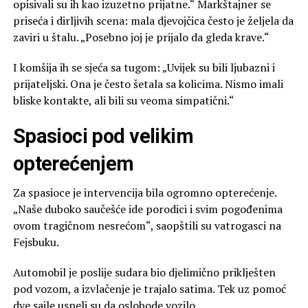
opisivali su ih kao izuzetno prijatne.“ Markštajner se
priseća i dirljivih scena: mala djevojčica često je željela da
zaviri u štalu. „Posebno joj je prijalo da gleda krave.“
I komšija ih se sjeća sa tugom: „Uvijek su bili ljubazni i
prijateljski. Ona je često šetala sa kolicima. Nismo imali
bliske kontakte, ali bili su veoma simpatični.“
Spasioci pod velikim
opterećenjem
Za spasioce je intervencija bila ogromno opterećenje.
„Naše duboko saučešće ide porodici i svim pogođenima
ovom tragičnom nesrećom“, saopštili su vatrogasci na
Fejsbuku.
Automobil je poslije sudara bio djelimično priklješten
pod vozom, a izvlačenje je trajalo satima. Tek uz pomoć
dve sajle uspeli su da oslobode vozilo.