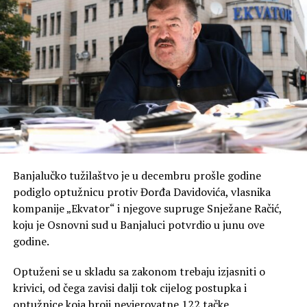
Banjalučko tužilaštvo je u decembru prošle godine
podiglo optužnicu protiv Đorđa Davidovića, vlasnika
kompanije „Ekvator“ i njegove supruge Snježane Račić,
koju je Osnovni sud u Banjaluci potvrdio u junu ove
godine.
Optuženi se u skladu sa zakonom trebaju izjasniti o
krivici, od čega zavisi dalji tok cijelog postupka i
optužnice koja broji nevjerovatne 122 tačke.