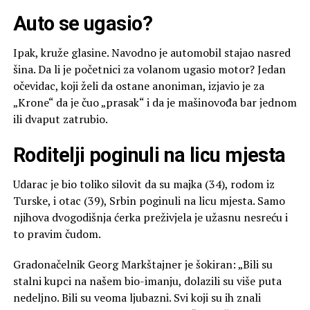
Auto se ugasio?
Ipak, kruže glasine. Navodno je automobil stajao nasred
šina. Da li je početnici za volanom ugasio motor? Jedan
očevidac, koji želi da ostane anoniman, izjavio je za
„Krone“ da je čuo „prasak“ i da je mašinovođa bar jednom
ili dvaput zatrubio.
Roditelji poginuli na licu mjesta
Udarac je bio toliko silovit da su majka (34), rodom iz
Turske, i otac (39), Srbin poginuli na licu mjesta. Samo
njihova dvogodišnja ćerka preživjela je užasnu nesreću i
to pravim čudom.
Gradonačelnik Georg Markštajner je šokiran: „Bili su
stalni kupci na našem bio-imanju, dolazili su više puta
nedeljno. Bili su veoma ljubazni. Svi koji su ih znali