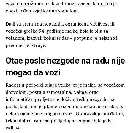
voza na pružnom prelazu Franz-Josefs-Bahn, koji je
obezbijeđen svjetlosnim signalom.
Da li su trenutna nepažnja, ograničena vidljivost ili
vozačka greška 34-godišnje majke, koja je bila za
volanom, izazvali kobni sudar – potpuno je nejasno i
predmet je istrage.
Otac posle nezgode na radu nije
mogao da vozi
Radost u porodici bila je velika jer je majka, sa vozačkom
dozvolom, postala samostalna. Naime, otac,
informatičar, proljetos je doživio tešku nezgodu na
poslu, kada mu je plamen ozbiljno opekao lice i ruke, pa
neko vrijeme nije mogao da vozi. Oporavak je, međutim,
tekao dobro, rane su posljednjih sedmice bile jedva
vidljive.