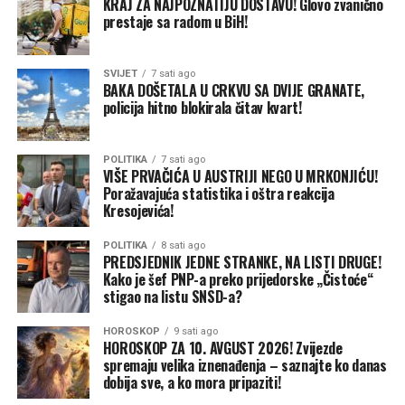
KRAJ ZA NAJPOZNATIJU DOSTAVU! Glovo zvanično
prestaje sa radom u BiH!
SVIJET
7 sati ago
BAKA DOŠETALA U CRKVU SA DVIJE GRANATE,
policija hitno blokirala čitav kvart!
POLITIKA
7 sati ago
VIŠE PRVAČIĆA U AUSTRIJI NEGO U MRKONJIĆU!
Poražavajuća statistika i oštra reakcija
Kresojevića!
POLITIKA
8 sati ago
PREDSJEDNIK JEDNE STRANKE, NA LISTI DRUGE!
Kako je šef PNP-a preko prijedorske „Čistoće“
stigao na listu SNSD-a?
HOROSKOP
9 sati ago
HOROSKOP ZA 10. AVGUST 2026! Zvijezde
spremaju velika iznenađenja – saznajte ko danas
dobija sve, a ko mora pripaziti!