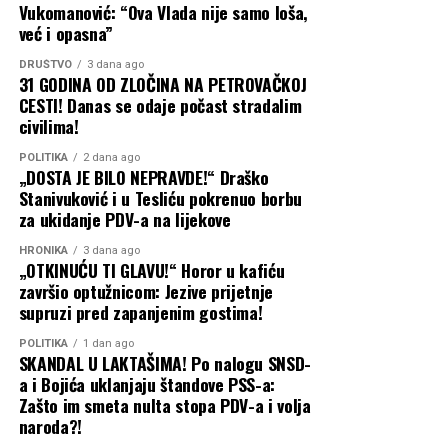
Vukomanović: “Ova Vlada nije samo loša,
već i opasna”
DRUŠTVO
3 dana ago
31 GODINA OD ZLOČINA NA PETROVAČKOJ
CESTI! Danas se odaje počast stradalim
civilima!
POLITIKA
2 dana ago
„DOSTA JE BILO NEPRAVDE!“ Draško
Stanivuković i u Tesliću pokrenuo borbu
za ukidanje PDV-a na lijekove
HRONIKA
3 dana ago
„OTKINUĆU TI GLAVU!“ Horor u kafiću
završio optužnicom: Jezive prijetnje
supruzi pred zapanjenim gostima!
POLITIKA
1 dan ago
SKANDAL U LAKTAŠIMA! Po nalogu SNSD-
a i Bojića uklanjaju štandove PSS-a:
Zašto im smeta nulta stopa PDV-a i volja
naroda?!