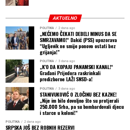
AKTUELNO
POLITIKA
2 dana ago
„NEĆEMO ČEKATI DEBELI MINUS DA SE
SMRZAVAMO!“ Dakić (PSS) upozorava
“Ugljevik ne smije ponovo ostati bez
grijanja!”
POLITIKA
3 dana ago
„K’O DA KOPAJU PANAMSKI KANAL!“
Građani Prijedora raskrinkali
predizborne LAŽI SNSD-a!
POLITIKA
3 dana ago
STANIVUKOVIĆ O ZLOČINU BEZ KAZNE!
„Nije im bilo dovoljno što su protjerali
250.000 Srba, pa su bombardovali djecu
i starce u koloni!“
POLITIKA
2 dana ago
SRPSKA JOŠ BEZ ROBNIH REZERVI