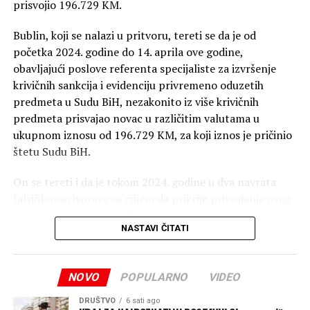
prisvojio 196.729 KM.
Bublin, koji se nalazi u pritvoru, tereti se da je od
početka 2024. godine do 14. aprila ove godine,
obavljajući poslove referenta specijaliste za izvršenje
krivičnih sankcija i evidenciju privremeno oduzetih
predmeta u Sudu BiH, nezakonito iz više krivičnih
predmeta prisvajao novac u različitim valutama u
ukupnom iznosu od 196.729 KM, za koji iznos je pričinio
štetu Sudu BiH.
On se tereti i da je tokom 2024. godine u dva navrata
falsifikovao isprave sa ciljem da prikrije prisvajanje ovog
novca, saopšteno je iz Tužilaštva BiH.
NASTAVI ČITATI
Optuženi se tereti da je počinio krivično djelo pronevjera
u službi, te krivično djelo falsifikovanje isprave.
NOVO
POPULARNO
VIDEO
DRUŠTVO
6 sati ago