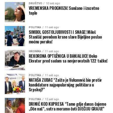
DRUŠTVO
10 sati ago
VREMENSKA PROGNOZA! Sunčano i izuzetno
toplo
POLITIKA
11 sati ago
SIMBOL GOSTOLJUBIVOSTI I SNAGE! Miloš
Stanišić povodom krsne slave Bijeljine poslao
moćnu poruku!
HRONIKA
11 sati ago
REKORDNA OPTUŽNICA U BANJALUCI! Đoko
Ekvator pred sudom sa nevjerovatnih 122 tačke!
POLITIKA
11 sati ago
NATAŠA ZUBAC “Zašto je Vukanović bio protiv
kandidature najpopularnijeg političara u
Srpskoj?”
POLITIKA
12 sati ago
DRINIĆ KOD KUPRESA “Tamo gdje danas čujemo
„Oče naš“, sutra moramo čuti DJEČIJU GRAJU!”