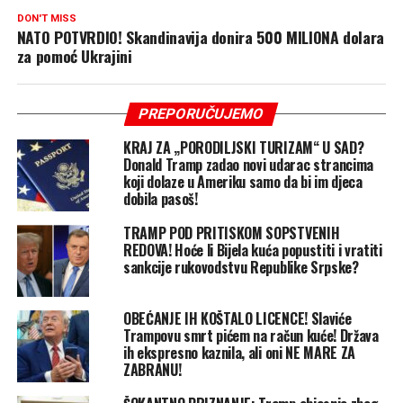
DON'T MISS
NATO POTVRDIO! Skandinavija donira 500 MILIONA dolara
za pomoć Ukrajini
PREPORUČUJEMO
KRAJ ZA „PORODILJSKI TURIZAM“ U SAD?
Donald Tramp zadao novi udarac strancima
koji dolaze u Ameriku samo da bi im djeca
dobila pasoš!
TRAMP POD PRITISKOM SOPSTVENIH
REDOVA! Hoće li Bijela kuća popustiti i vratiti
sankcije rukovodstvu Republike Srpske?
OBEĆANJE IH KOŠTALO LICENCE! Slaviće
Trampovu smrt pićem na račun kuće! Država
ih ekspresno kaznila, ali oni NE MARE ZA
ZABRANU!