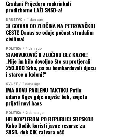
“neprijateljskih stranaca”, kao i na druge specifične
Građani Prijedora raskrinkali
kategorije, prenosi CNN.
predizborne LAŽI SNSD-a!
DRUŠTVO
1 dan ago
Konzervativne sudije bile podijeljene
31 GODINA OD ZLOČINA NA PETROVAČKOJ
CESTI! Danas se odaje počast stradalim
Iako je Tramp izgubio slučaj rezultatom 6:3, odluka je
civilima!
pokazala ozbiljne razlike među konzervativnim sudijama
Vrhovnog suda.
POLITIKA
1 dan ago
STANIVUKOVIĆ O ZLOČINU BEZ KAZNE!
„Nije im bilo dovoljno što su protjerali
Sudije Klarens Tomas (Clarence Thomas), Semjuel Alito
250.000 Srba, pa su bombardovali djecu
(Samuel Alito) i Nil Gorsuč (Neil Gorsuch) nisu se složile
i starce u koloni!“
sa većinom. Tomas i Gorsuč posebno su osporavali
SVIJET
2 dana ago
tumačenje prema kojem 14. amandman tako široko štiti
IMA NOVU PAKLENU TAKTIKU Putin
državljanstvo djece stranaca rođene u SAD.
udario Kijev gdje najviše boli, svijetu
prijeti novi haos
Kavano je, s druge strane, glasao da Trampova uredba
POLITIKA
2 dana ago
ne može opstati, ali je svoj zaključak zasnovao na
HELIKOPTEROM PO REPUBLICI SRPSKOJ!
saveznom zakonu, a ne na istom ustavnom obrazloženju
Kako Dodik koristi javne resurse za
kao petočlana većina.
SNSD, dok CIK zatvara oči!