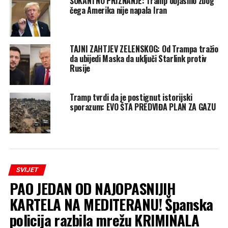
ŠOKANTNO PRIZNANJE: Tramp objasnio zbog
čega Amerika nije napala Iran
TAJNI ZAHTJEV ZELENSKOG: Od Trampa tražio
da ubijedi Maska da uključi Starlink protiv
Rusije
Tramp tvrdi da je postignut istorijski
sporazum: EVO ŠTA PREDVIĐA PLAN ZA GAZU
SVIJET
PAO JEDAN OD NAJOPASNIJIH
KARTELA NA MEDITERANU! Španska
policija razbila mrežu KRIMINALA