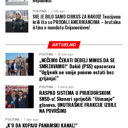
Republiku!“
djeca rođena u SAD ne dobijaju automatski državljanstvo
ako su njihovi roditelji u zemlji ilegalno ili samo
POLITIKA
7 sati ago
privremeno, uključujući određene nosioce privremenih
SVE JE BILO SAMO CIRKUS ZA NAROD! Tenzijama
krili šta su PRODALI AMERIKANCIMA – brutalna
viza.
istina o mandatu Cvijanovićeve!
Postoje samo veoma uski izuzeci
AKTUELNO
Pravo na državljanstvo po rođenju nije apsolutno, ali su
izuzeci veoma ograničeni.
POLITIKA
20 sati ago
„NEĆEMO ČEKATI DEBELI MINUS DA SE
SMRZAVAMO!“ Dakić (PSS) upozorava
Američka pravna tradicija dugo priznaje, između ostalog,
“Ugljevik ne smije ponovo ostati bez
izuzetke povezane sa djecom stranih diplomata, a sudska
grijanja!”
praksa poznaje i istorijski izuzetak koji se odnosi na djecu
neprijateljskih snaga tokom neprijateljske okupacije.
POLITIKA
2 dana ago
RASPAD SISTEMA U PRIJEDORSKOM
SNSD-u! Skeneri spriječili “štimanje”
Upravo na postojeće izuzetke Trampova administracija
glasova, UNUTRAŠNJE FRAKCIJE IZBILE
pokušava da se osloni novim, znatno užim pristupom.
NA POVRŠINU
Jedna od uredbi odnosi se, između ostalog, na određene
POLITIKA
1 dan ago
osobe koje administracija svrstava u kategoriju
„K’O DA KOPAJU PANAMSKI KANAL!“