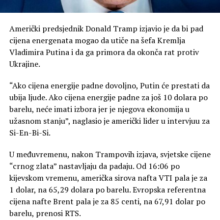
Američki predsjednik Donald Tramp izjavio je da bi pad
cijena energenata mogao da utiče na šefa Kremlja
Vladimira Putina i da ga primora da okonča rat protiv
Ukrajine.
“Ako cijena energije padne dovoljno, Putin će prestati da
ubija ljude. Ako cijena energije padne za još 10 dolara po
barelu, neće imati izbora jer je njegova ekonomija u
užasnom stanju”, naglasio je američki lider u intervjuu za
Si-En-Bi-Si.
U međuvremenu, nakon Trampovih izjava, svjetske cijene
“crnog zlata” nastavljaju da padaju. Od 16:06 po
kijevskom vremenu, američka sirova nafta VTI pala je za
1 dolar, na 65,29 dolara po barelu. Evropska referentna
cijena nafte Brent pala je za 85 centi, na 67,91 dolar po
barelu, prenosi RTS.