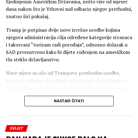
Sjedinjenim Američkim Državama, nešto više od mjesec
dana nakon što je Vrhovni sud odbacio njegov prethodni,
znatno širi pokušaj.
Tramp je potpisao dvije nove izvršne uredbe kojima
njegova administracija cilja određene kategorije stranaca
i takozvani “turizam radi porođaja”, odnosno dolazak u
SAD prvenstveno kako bi dijete rođenjem na američkom
tlu steklo državljanstvo.
Nove mjere su uže od Trampove prethodne uredbe,
kojom je pokušao da uskrati automatsko državljanstvo
djeci rođenoj u SAD čiji roditelji ilegalno ili privremeno
borave u zemlji. Vrhovni sud je 30. juna odbacio tu
NASTAVI ČITATI
uredbu i potvrdio da djeca rođena u SAD roditeljima koji
ilegalno ili privremeno borave u zemlji imaju
državljanstvo po rođenju. Odluka je donesena
rezultatom 6:3, pri čemu je pet sudija zaključilo da to
SVIJET
pravo garantuje 14. amandman, dok je sudija Bret