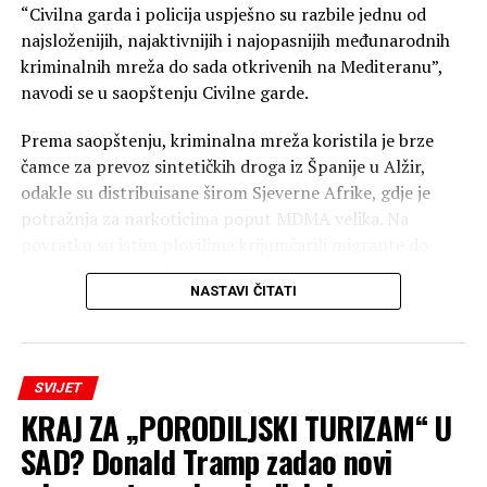
“Civilna garda i policija uspješno su razbile jednu od
najsloženijih, najaktivnijih i najopasnijih međunarodnih
kriminalnih mreža do sada otkrivenih na Mediteranu”,
navodi se u saopštenju Civilne garde.
Prema saopštenju, kriminalna mreža koristila je brze
čamce za prevoz sintetičkih droga iz Španije u Alžir,
odakle su distribuisane širom Sjeverne Afrike, gdje je
potražnja za narkoticima poput MDMA velika. Na
povratku su istim plovilima krijumčarili migrante do
jugoistočne obale Španije i ostrva Ibica.
NASTAVI ČITATI
Policija vjeruje da je ova grupa, koja je posjedovala veliki
arsenal naoružanja kako bi zaštitila svoja plovila, izvela
najmanje 64 operacije krijumčarenja i ostvarila profit od
SVIJET
preko 24 miliona evra.
KRAJ ZA „PORODILJSKI TURIZAM“ U
Operacija je sprovedena u trenutku kada su migracije i
SAD? Donald Tramp zadao novi
trgovina ljudima ponovo došli u žižu javnosti u Španiji i