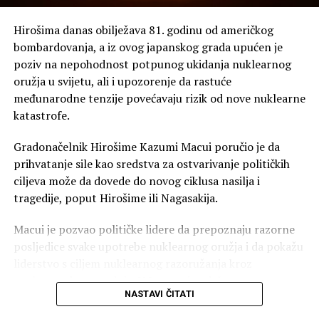
Na meti “turizam radi porođaja”
Hirošima danas obilježava 81. godinu od američkog
Posebnu pažnju privukla je uredba kojom Trampova
bombardovanja, a iz ovog japanskog grada upućen je
administracija želi da pooštri borbu protiv prakse u kojoj
poziv na nepohodnost potpunog ukidanja nuklearnog
strankinje dolaze u SAD prvenstveno radi porođaja kako
oružja u svijetu, ali i upozorenje da rastuće
bi njihovo dijete dobilo američko državljanstvo.
međunarodne tenzije povećavaju rizik od nove nuklearne
katastrofe.
Zamjenik šefa kabineta Bijele kuće Stiven Miler (Stephen
Miller), jedan od glavnih kreatora Trampove imigracione
Gradonačelnik Hirošime Kazumi Macui poručio je da
politike, predstavio je novu uredbu kao zabranu
prihvatanje sile kao sredstva za ostvarivanje političkih
“turizma radi porođaja”.
ciljeva može da dovede do novog ciklusa nasilja i
tragedije, poput Hirošime ili Nagasakija.
Međutim, takva praksa već je ograničena američkim
viznim pravilima. Američki propisi omogućavaju
Macui je pozvao političke lidere da prepoznaju razorne
odbijanje turističke vize kada konzularni službenik utvrdi
posljedice svake upotrebe nuklearnog oružja i da pokažu
da je primarna svrha putovanja porođaj u SAD radi
liderstvo s ciljem nuklearnog razoružanja kroz
sticanja američkog državljanstva za dijete.
međunarodnu saradnju. U Japanu je održana
NASTAVI ČITATI
komemoracija i minut ćutanja u 8.15 časova, tačno u
Zbog toga ostaje pitanje koliko će nova uredba u praksi
vrijeme kada je 6. avgusta 1945. godine američki