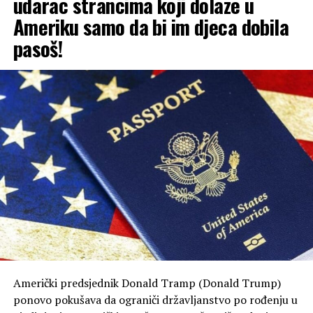
udarac strancima koji dolaze u
širom Evrope, nakon što je tokom masovnog upada
Ameriku samo da bi im djeca dobila
migranata u špansku enklavu Seutu prošle sedmice u
grad ušlo 72.000 ljudi.
pasoš!
Američki predsjednik Donald Tramp (Donald Trump)
ponovo pokušava da ograniči državljanstvo po rođenju u