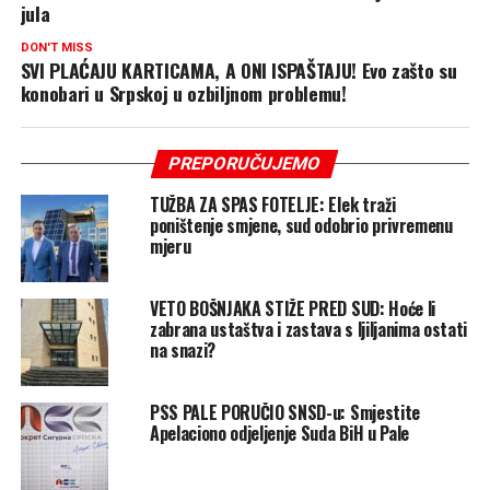
jula
DON'T MISS
SVI PLAĆAJU KARTICAMA, A ONI ISPAŠTAJU! Evo zašto su
konobari u Srpskoj u ozbiljnom problemu!
PREPORUČUJEMO
TUŽBA ZA SPAS FOTELJE: Elek traži
poništenje smjene, sud odobrio privremenu
mjeru
VETO BOŠNJAKA STIŽE PRED SUD: Hoće li
zabrana ustaštva i zastava s ljiljanima ostati
na snazi?
PSS PALE PORUČIO SNSD-u: Smjestite
Apelaciono odjeljenje Suda BiH u Pale