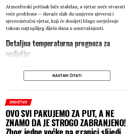
Atmosferski pritisak biće stabilan, a vjetar neće stvarati
veće probleme — duvaće slab do umjeren sjeverni i
sjeveroistočni vjetar, koji će donijeti blago osvježenje
tokom najtoplijeg dijela dana u unutrašnjosti.
Detaljna temperaturna prognoza za
nedjelju:
Jutro:
Jutarnje temperature zraka kretaće se u
rasponu od
16 do 22 °C
, dok će na jugu zemlje
NASTAVI ČITATI
jutro biti znatno toplije, sa temperaturama oko
26 °C
.
DRUŠTVO
Dan:
Tokom dana očekuje se brz porast
OVO SVI PAKUJEMO ZA PUT, A NE
temperature. Najviša dnevna temperatura zraka
u većini krajeva kretaće se od
27 do 33 °C
.
ZNAMO DA JE STROGO ZABRANJENO!
Zbog jedne voćke na granici slijedi