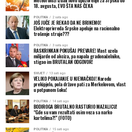
Meteorolozi izdali novo upozorenje za Srpsku do
Ako granične ili carinske službe pronađu voće koje ne
18. avgusta, EVO ŠTA NAS ČEKA
ispunjava propisane uslove, ono može biti oduzeto i
uništeno. Za neprijavljivanje robe koja podliježe
POLITIKA
2 sata ago
ograničenjima fizičkim osobama prijete novčane kazne
JOŠ JUČE JE REKAO DA NE BRINEMO!
Elektroprivreda Srpske apeluje na racionalno
od 390 do čak 13.260 eura, zavisno od težine prekršaja.
trošenje struje???
Zbog toga se putnicima savjetuje da prije polaska
provjere važeće propise ili da svježe smokve i grožđe
POLITIKA
3 sata ago
RASKRINKAN POKUŠAJ PREVARE! Vlast uzela
kupe tek nakon ulaska u Hrvatsku, prenosi Avaz.
milijarde od akciza, pa napala gradonačelnike,
stigao im BRUTALAN ODGOVOR!
SVIJET
13 sati ago
VELIKO POKAJANJE U NJEMAČKOJ! Narodu
prekipjelo, pola države pati za Merkelovom, vlast
u potpunom šoku!
POLITIKA
14 sati ago
BODIROGA BRUTALNO RASTURIO MAZALICU!
“Gde su vam rezultati osim veza sa narko
kartelima?!” (FOTO)
POLITIKA
15 sati ago