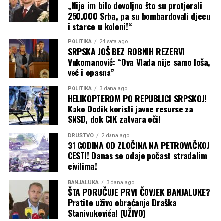
„Nije im bilo dovoljno što su protjerali
250.000 Srba, pa su bombardovali djecu
i starce u koloni!“
POLITIKA
24 sata ago
SRPSKA JOŠ BEZ ROBNIH REZERVI
Vukomanović: “Ova Vlada nije samo loša,
već i opasna”
POLITIKA
3 dana ago
HELIKOPTEROM PO REPUBLICI SRPSKOJ!
Kako Dodik koristi javne resurse za
SNSD, dok CIK zatvara oči!
DRUŠTVO
2 dana ago
31 GODINA OD ZLOČINA NA PETROVAČKOJ
CESTI! Danas se odaje počast stradalim
civilima!
BANJALUKA
3 dana ago
ŠTA PORUČUJE PRVI ČOVJEK BANJALUKE?
Pratite uživo obraćanje Draška
Stanivukovića! (UŽIVO)