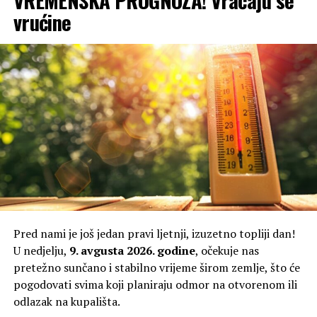
Građane tako očekuje još najmanje desetak dana visokih
vrućine
temperatura, uz vrijednosti koje će u najtoplijem dijelu
dana u pojedinim krajevima dostizati 40 stepeni.
Pred nami je još jedan pravi ljetnji, izuzetno topliji dan!
U nedjelju,
9. avgusta 2026. godine
, očekuje nas
pretežno sunčano i stabilno vrijeme širom zemlje, što će
pogodovati svima koji planiraju odmor na otvorenom ili
odlazak na kupališta.