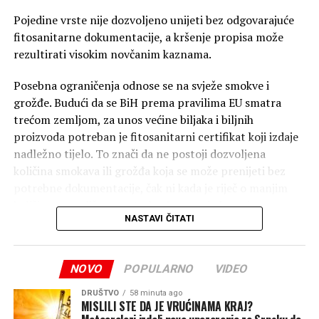
Pojedine vrste nije dozvoljeno unijeti bez odgovarajuće
fitosanitarne dokumentacije, a kršenje propisa može
rezultirati visokim novčanim kaznama.
Posebna ograničenja odnose se na svježe smokve i
grožđe. Budući da se BiH prema pravilima EU smatra
trećom zemljom, za unos većine biljaka i biljnih
proizvoda potreban je fitosanitarni certifikat koji izdaje
nadležno tijelo. To znači da ne postoji dozvoljena
količina smokava ili grožđa koja se može prenijeti bez
potrebne dokumentacije, čak ni kada je riječ o manjim
količinama za ličnu upotrebu. I uz posjedovanje
NASTAVI ČITATI
certifikata, granične službe procjenjuju da li količina
odgovara ličnim potrebama ili upućuje na komercijalni
uvoz. Od ovih pravila izuzeto je samo nekoliko vrsta voća
NOVO
POPULARNO
VIDEO
– ananas, kokos, durian, banane i datule (hurme), koje se
mogu unijeti bez fitosanitarnog certifikata.
DRUŠTVO
58 minuta ago
MISLILI STE DA JE VRUĆINAMA KRAJ?