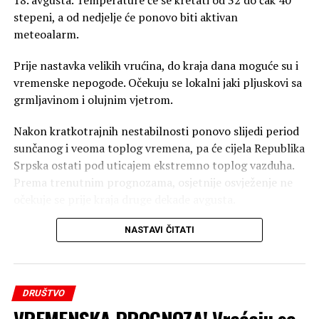
stepeni, a od nedjelje će ponovo biti aktivan
meteoalarm.
Prije nastavka velikih vrućina, do kraja dana moguće su i
vremenske nepogode. Očekuju se lokalni jaki pljuskovi sa
grmljavinom i olujnim vjetrom.
Nakon kratkotrajnih nestabilnosti ponovo slijedi period
sunčanog i veoma toplog vremena, pa će cijela Republika
Srpska ostati pod uticajem ekstremno toplog vazduha.
Prema trenutnim prognozama, osjetnije osvježenje ne
očekuje se prije kraja druge dekade avgusta.
„Blaži pad temperature očekuje se tek krajem druge
NASTAVI ČITATI
dekade avgusta, ali će tačan termin biti preciznije
određen u narednim prognozama“, navode iz
Republičkog hidrometeorološkog zavoda Republike
DRUŠTVO
Srpske, prenosi Srpskainfo.
VREMENSKA PROGNOZA! Vraćaju se