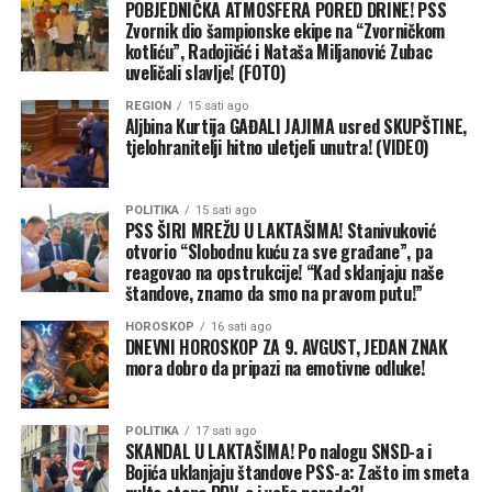
POBJEDNIČKA ATMOSFERA PORED DRINE! PSS
Zvornik dio šampionske ekipe na “Zvorničkom
kotliću”, Radojičić i Nataša Miljanović Zubac
uveličali slavlje! (FOTO)
REGION
15 sati ago
Aljbina Kurtija GAĐALI JAJIMA usred SKUPŠTINE,
tjelohranitelji hitno uletjeli unutra! (VIDEO)
POLITIKA
15 sati ago
PSS ŠIRI MREŽU U LAKTAŠIMA! Stanivuković
otvorio “Slobodnu kuću za sve građane”, pa
reagovao na opstrukcije! “Kad sklanjaju naše
štandove, znamo da smo na pravom putu!”
HOROSKOP
16 sati ago
DNEVNI HOROSKOP ZA 9. AVGUST, JEDAN ZNAK
mora dobro da pripazi na emotivne odluke!
POLITIKA
17 sati ago
SKANDAL U LAKTAŠIMA! Po nalogu SNSD-a i
Bojića uklanjaju štandove PSS-a: Zašto im smeta