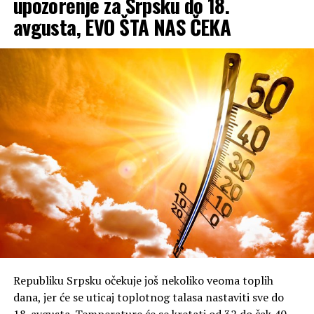
upozorenje za Srpsku do 18.
avgusta, EVO ŠTA NAS ČEKA
Republiku Srpsku očekuje još nekoliko veoma toplih
dana, jer će se uticaj toplotnog talasa nastaviti sve do
18. avgusta. Temperature će se kretati od 32 do čak 40