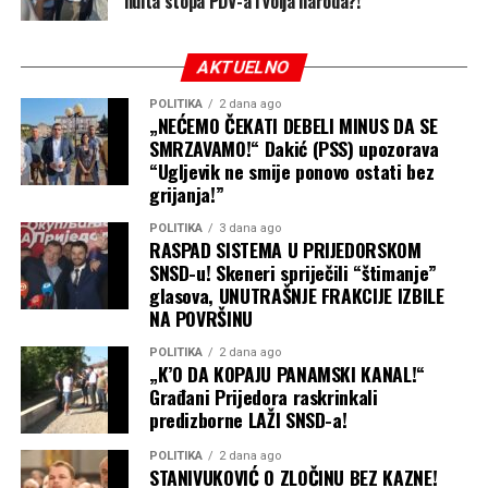
nulta stopa PDV-a i volja naroda?!
AKTUELNO
POLITIKA
2 dana ago
„NEĆEMO ČEKATI DEBELI MINUS DA SE
SMRZAVAMO!“ Dakić (PSS) upozorava
“Ugljevik ne smije ponovo ostati bez
grijanja!”
POLITIKA
3 dana ago
RASPAD SISTEMA U PRIJEDORSKOM
SNSD-u! Skeneri spriječili “štimanje”
glasova, UNUTRAŠNJE FRAKCIJE IZBILE
NA POVRŠINU
POLITIKA
2 dana ago
„K’O DA KOPAJU PANAMSKI KANAL!“
Građani Prijedora raskrinkali
predizborne LAŽI SNSD-a!
POLITIKA
2 dana ago
STANIVUKOVIĆ O ZLOČINU BEZ KAZNE!