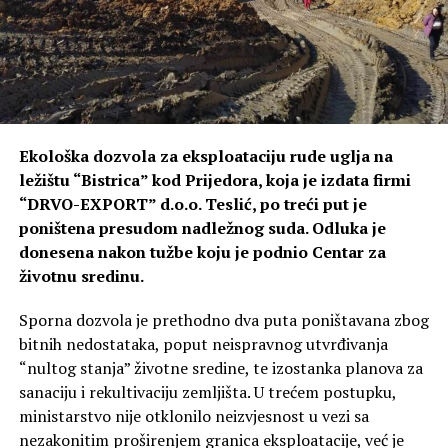
Ekološka dozvola za eksploataciju rude uglja na
ležištu “Bistrica” kod Prijedora, koja je izdata firmi
“DRVO-EXPORT” d.o.o. Teslić, po treći put je
poništena presudom nadležnog suda. Odluka je
donesena nakon tužbe koju je podnio Centar za
životnu sredinu.
Sporna dozvola je prethodno dva puta poništavana zbog
bitnih nedostataka, poput neispravnog utvrđivanja
“nultog stanja” životne sredine, te izostanka planova za
sanaciju i rekultivaciju zemljišta. U trećem postupku,
ministarstvo nije otklonilo neizvjesnost u vezi sa
nezakonitim proširenjem granica eksploatacije, već je