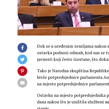
Dok se u uređenim zemljama nakon ska
ostavka podnosi odmah, kod nas se to n
javnosti koji često izostane, što do
Tako je Narodna skupština Republike 
bivše potpredsjednice parlamenta Anj
na mjesto potpredsjednice parlamenta
Ostavku na mjesto potpredsjednika pa
dana nakon što je uništila službeni a
stanju.