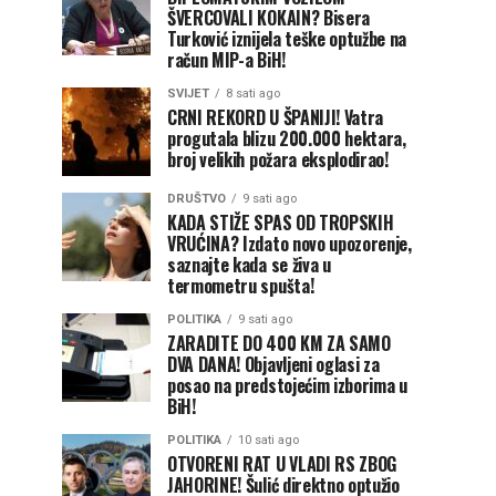
ŠVERCOVALI KOKAIN? Bisera
Turković iznijela teške optužbe na
račun MIP-a BiH!
SVIJET
8 sati ago
CRNI REKORD U ŠPANIJI! Vatra
progutala blizu 200.000 hektara,
broj velikih požara eksplodirao!
DRUŠTVO
9 sati ago
KADA STIŽE SPAS OD TROPSKIH
VRUĆINA? Izdato novo upozorenje,
saznajte kada se živa u
termometru spušta!
POLITIKA
9 sati ago
ZARADITE DO 400 KM ZA SAMO
DVA DANA! Objavljeni oglasi za
posao na predstojećim izborima u
BiH!
POLITIKA
10 sati ago
OTVORENI RAT U VLADI RS ZBOG
JAHORINE! Šulić direktno optužio