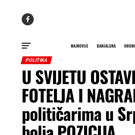
NAJNOVIJE
BANJALUKA
HRONI
POLITIKA
U SVIJETU OSTAV
FOTELJA I NAGRAD
političarima u Sr
bolja POZICIJA