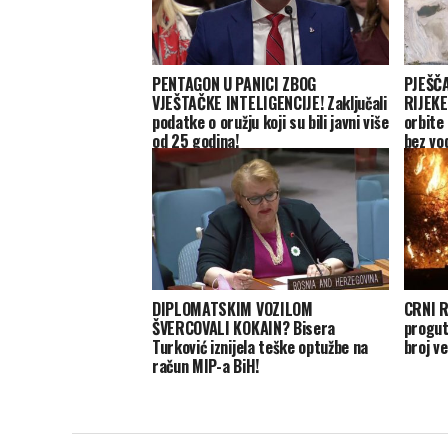
PENTAGON U PANICI ZBOG
PJEŠČA
VJEŠTAČKE INTELIGENCIJE! Zaključali
RIJEKE
podatke o oružju koji su bili javni više
orbite
od 25 godina!
bez vo
DIPLOMATSKIM VOZILOM
CRNI R
ŠVERCOVALI KOKAIN? Bisera
progut
Turković iznijela teške optužbe na
broj ve
račun MIP-a BiH!