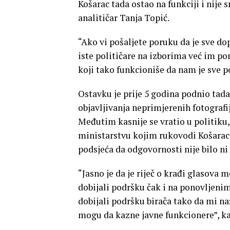
Košarac tada ostao na funkciji i nije 
analitičar Tanja Topić.
“Ako vi pošaljete poruku da je sve do
iste političare na izborima već im p
koji tako funkcioniše da nam je sve p
Ostavku je prije 5 godina podnio tad
objavljivanja neprimjerenih fotografij
Međutim kasnije se vratio u politiku, 
ministarstvu kojim rukovodi Košarac
podsjeća da odgovornosti nije bilo ni
“Jasno je da je riječ o krađi glasova 
dobijali podršku čak i na ponovljeni
dobijali podršku birača tako da mi na
mogu da kazne javne funkcionere”, k