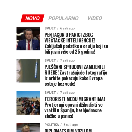
NOVO
POPULARNO
VIDEO
SVIJET
6 sati ago
PENTAGON U PANICI ZBOG
VJEŠTAČKE INTELIGENCIJE!
Zaključali podatke o oružju koji su
bili javni više od 25 godina!
SVIJET
7 sati ago
PJEŠČANI SPRUDOVI ZAMIJENILI
RIJEKE! Zastrašujuće fotografije
iz orbite pokazuju kako Evropa
ostaje bez vode!
SVIJET
7 sati ago
TERORISTI MEĐU MIGRANTIMA!
Protjerani opasni džihadisti se
vratili u Španiju, bezbjednosne
službe u panici!
POLITIKA
8 sati ago
DIPLOMATSKIM VOZILOM