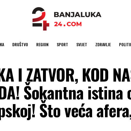
KA
DRUŠTVO
REGION
SPORT
SVIJET
ZDRAVLJE
POLITI
KA I ZATVOR, KOD N
A! Šokantna istina 
pskoj! Što veća afera,