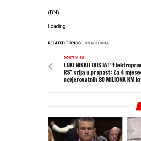
(BN)
Loading
.
.
.
RELATED TOPICS:
NASLOVNA
DON'T MISS
LUKI NIKAD DOSTA! “Elektropri
RS” srlja u propast: Za 4 mjese
nevjerovatnih 80 MILIONA KM kr