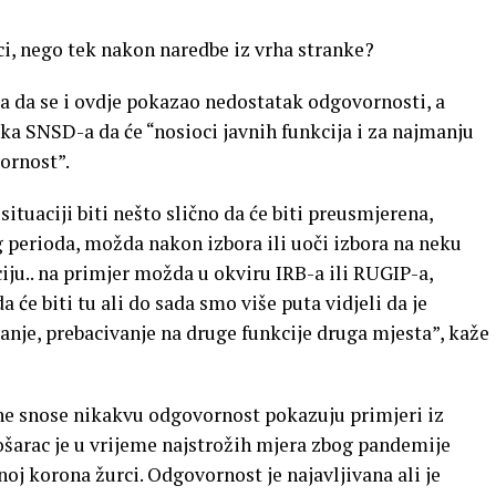
ci, nego tek nakon naredbe iz vrha stranke?
da se i ovdje pokazao nedostatak odgovornosti, a
ika SNSD-a da će “nosioci javnih funkcija i za najmanju
ornost”.
ituaciji biti nešto slično da će biti preusmjerena,
perioda, možda nakon izbora ili uoči izbora na neku
ciju.. na primjer možda u okviru IRB-a ili RUGIP-a,
će biti tu ali do sada smo više puta vidjeli da je
nje, prebacivanje na druge funkcije druga mjesta”, kaže
 ne snose nikakvu odgovornost pokazuju primjeri iz
šarac je u vrijeme najstrožih mjera zbog pandemije
j korona žurci. Odgovornost je najavljivana ali je