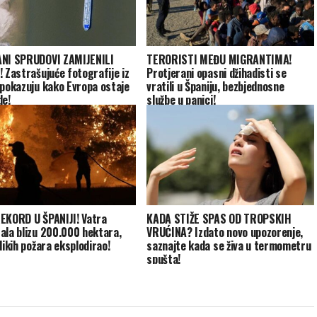
NI SPRUDOVI ZAMIJENILI
TERORISTI MEĐU MIGRANTIMA!
! Zastrašujuće fotografije iz
Protjerani opasni džihadisti se
 pokazuju kako Evropa ostaje
vratili u Španiju, bezbjednosne
de!
službe u panici!
EKORD U ŠPANIJI! Vatra
KADA STIŽE SPAS OD TROPSKIH
ala blizu 200.000 hektara,
VRUĆINA? Izdato novo upozorenje,
likih požara eksplodirao!
saznajte kada se živa u termometru
spušta!