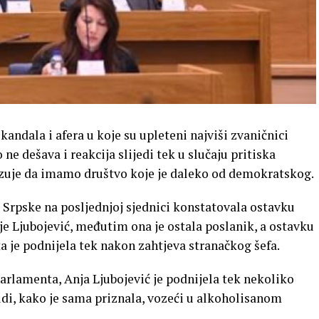
ndala i afera u koje su upleteni najviši zvaničnici
e dešava i reakcija slijedi tek u slučaju pritiska
kazuje da imamo društvo koje je daleko od demokratskog.
Srpske na posljednjoj sjednici konstatovala ostavku
e Ljubojević, međutim ona je ostala poslanik, a ostavku
 je podnijela tek nakon zahtjeva stranačkog šefa.
rlamenta, Anja Ljubojević je podnijela tek nekoliko
udi, kako je sama priznala, vozeći u alkoholisanom