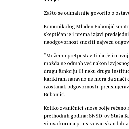
Zašto se odmah nije govorilo o ostav
Komunikolog Mladen Bubonjić smatra 
skeptičan je i prema izjavi predsjedn
neodgovornost snositi najveću odgov
“Možemo pretpostaviti da će i u ovoj s
možda ne odmah već nakon izvjesnog 
drugu funkciju ili neku drugu institu
karikiram naravno ne mora da znači da 
izostanak odgovornosti, preusmjerava
Bubonjić.
Koliko zvaničnici snose bolje rečeno
prethodnih godina: SNSD-ov Staša Ko
virusa korona priustvovao skandalozno