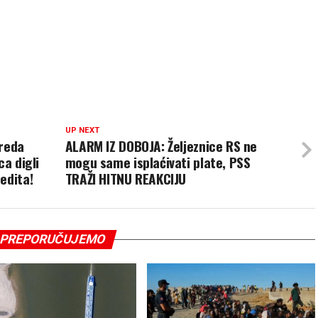
UP NEXT
vreda
ALARM IZ DOBOJA: Željeznice RS ne
ca digli
mogu same isplaćivati plate, PSS
edita!
TRAŽI HITNU REAKCIJU
PREPORUČUJEMO