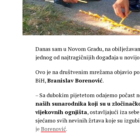
Danas sam u Novom Gradu, na obilježavanju
jednog od najtragičnijih događaja u novijoj
Ovo je na društvenim mrežama objavio p
BiH,
Branislav Borenović
.
– Sa dubokim pijetetom odajemo počast n
naših sunarodnika koji su u zločinačkoj
vijekovnih ognjišta
, ostavljajući iza se
sjećamo svih nevinih žrtava koje su izgub
je
Borenović
.