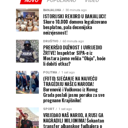
NOVO
POPULARNO
VIDEO
BANJALUKA
30 minuta ago
ISTORIJSKI REKORD U BANJALUCI!
Skoro 10.000 domova legalizovano
besplatno, pala decenijska
neizvjesnost!
DRUŠTVO
60 minuta ago
PREKRŠIO DUŽNOST I UVRIJEDIO
ŽRTVE! Inspektor SIPA-e iz
Mostara javno veliča “Oluju”, hoće
li dobiti otkaz?
POLITIKA
1 sat ago
(FOTO) SJEĆANJE NA NAJVEĆU
TRAGEDIJU NAŠEG NARODA!
Borenović i Vučkovac iz Novog
Grada poslali jasnu poruku za sve
prognane Krajišnike!
SPORT
1 sat ago
VRIJEĐAO NAŠ NAROD, A RUSI GA
NAGRADILI MILIONIMA! Šokantan
transfer albanskog fudbalera o