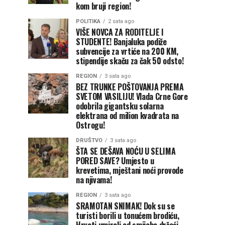
kom bruji region!
POLITIKA
2 sata ago
VIŠE NOVCA ZA RODITELJE I
STUDENTE! Banjaluka podiže
subvencije za vrtiće na 200 KM,
stipendije skaču za čak 50 odsto!
REGION
3 sata ago
BEZ TRUNKE POŠTOVANJA PREMA
SVETOM VASILIJU! Vlada Crne Gore
odobrila gigantsku solarna
elektrana od milion kvadrata na
Ostrogu!
DRUŠTVO
3 sata ago
ŠTA SE DEŠAVA NOĆU U SELIMA
PORED SAVE? Umjesto u
krevetima, mještani noći provode
na njivama!
REGION
3 sata ago
SRAMOTAN SNIMAK! Dok su se
turisti borili u tonućem brodiću,