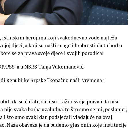
, istinskim herojima koji svakodnevno vode najtežu
oj djeci, a koji su našli snage i hrabrosti da tu borbu
izbore se za prava svoje djece i svojih porodica!
 PDP/PSS-a u NSRS Tanja Vukomanović.
Vladi Republike Srpske “konačno našli vremena i
obili da su ćutali, da nisu tražili svoja prava i da nisu
da nije svaka borba uzaludna.To što smo se mi, poslanici,
a i što smo svaki dan podsjećali vladajuće na ovaj
sao. Naša obaveza je da budemo glas onih koje institucije