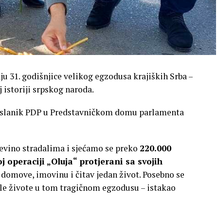
 31. godišnjice velikog egzodusa krajiških Srba –
 istoriji srpskog naroda.
oslanik PDP u Predstavničkom domu parlamenta
evino stradalima i sjećamo se preko
220.000
 operaciji „Oluja“ protjerani sa svojih
be domove, imovinu i čitav jedan život. Posebno se
ile živote u tom tragičnom egzodusu – istakao