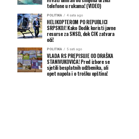
Hrvati umirali od smijeha držeći
telefone u rukama! (VIDEO)
POLITIKA
4 sata ago
HELIKOPTEROM PO REPUBLICI
SRPSKOJ! Kako Dodik koristi javne
resurse za SNSD, dok CIK zatvara
oči!
POLITIKA
5 sati ago
VLADA RS PREPISUJE OD DRAŠKA
STANIVUKOVIĆA! Pred izbore se
sjetili besplatnih udžbenika, ali
opet napola i o trošku opština!