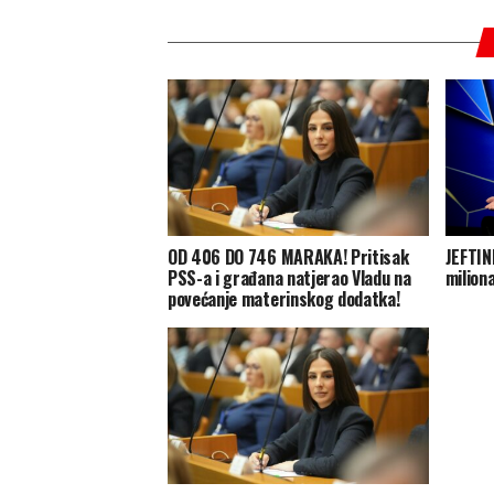
OD 406 DO 746 MARAKA! Pritisak
JEFTIN
PSS-a i građana natjerao Vladu na
milion
povećanje materinskog dodatka!