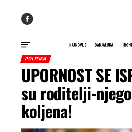
NAJNOVIJE
BANJALUKA
HRONI
POLITIKA
UPORNOST SE ISP
su roditelji-njego
koljena!