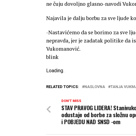
ne čuju dovoljno glasno-navodi Vuk
Najavila je dalju borbu za sve ljude 
-Nastavićemo da se borimo za sve lju
nepravda, jer je zadatak politike da i
Vukomanović.
blink
Loading
.
.
.
RELATED TOPICS:
NASLOVNA
TANJA VUKM
DON'T MISS
STAV PRAVOG LIDERA! Stanivuko
odustaje od borbe za složnu op
i POBJEDU NAD SNSD -om