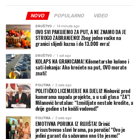
biti obavljena u Zavodu za sudsku medicinu Republike
Srpske, a naloženo je i preduzimanje mjera i radnji radi
NOVO
POPULARNO
VIDEO
utvrđivanja svih okolnosti događaja”, navode u
tužilaštvu.
DRUŠTVO
14 minuta ago
OVO SVI PAKUJEMO ZA PUT, A NE ZNAMO DA JE
STROGO ZABRANJENO! Zbog jedne voćke na
granici slijedi kazna i do 13.000 evra!
DRUŠTVO
1 sat ago
KOLAPS NA GRANICAMA! Kilometarske kolone i
sati čekanja: Ako krećete na put, OVO morate
znati!
POLITIKA
2 sata ago
POLITIČKO LICEMJERJE NA DJELU! Ninković pred
kamerama napada projekte, a u sali glasa “ZA”!
Milanović brutalan: “Izmišljate nestale kredite, a
dvije godine ste kočili vodovod!”
POLITIKA
2 sata ago
EMOTIVNA PORUKA IZ RUJIŠTA! Drinić
prisustvovao slavi hrama, pa poručio! “Ovo je
jedini garant da sačuvamo ono što jesmo!”