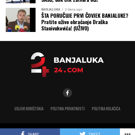
BANJALUKA
2 dana ago
ŠTA PORUČUJE PRVI ČOVJEK BANJALUKE?
Pratite uživo obraćanje Draška
Stanivukovića! (UŽIVO)
USLOVI KORIŠTENJA
POLITIKA PRIVATNOSTI
POLITIKA KOLAČIĆA
Copyright © 2025 banjaluka-24.com. Sva prava zadržana
SHARE
TWEET