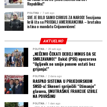
Republiku!“
POLITIKA
7 sati ago
SVE JE BILO SAMO CIRKUS ZA NAROD! Tenzijama
krili šta su PRODALI AMERIKANCIMA – brutalna
istina o mandatu Cvijanovićeve!
AKTUELNO
POLITIKA
20 sati ago
„NEĆEMO ČEKATI DEBELI MINUS DA SE
SMRZAVAMO!“ Dakić (PSS) upozorava
“Ugljevik ne smije ponovo ostati bez
grijanja!”
POLITIKA
2 dana ago
RASPAD SISTEMA U PRIJEDORSKOM
SNSD-u! Skeneri spriječili “štimanje”
glasova, UNUTRAŠNJE FRAKCIJE IZBILE
NA POVRŠINU
POLITIKA
1 dan ago