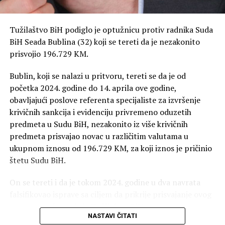
Tužilaštvo BiH podiglo je optužnicu protiv radnika Suda
BiH Seada Bublina (32) koji se tereti da je nezakonito
prisvojio 196.729 KM.
Bublin, koji se nalazi u pritvoru, tereti se da je od
početka 2024. godine do 14. aprila ove godine,
obavljajući poslove referenta specijaliste za izvršenje
krivičnih sankcija i evidenciju privremeno oduzetih
predmeta u Sudu BiH, nezakonito iz više krivičnih
predmeta prisvajao novac u različitim valutama u
ukupnom iznosu od 196.729 KM, za koji iznos je pričinio
štetu Sudu BiH.
On se tereti i da je tokom 2024. godine u dva navrata
falsifikovao isprave sa ciljem da prikrije prisvajanje ovog
novca, saopšteno je iz Tužilaštva BiH.
NASTAVI ČITATI