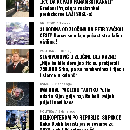
„K’O DA KOPAJU PANAMSKI KANAL!“
Građani Prijedora raskrinkali
predizborne LAŽI SNSD-a!
DRUŠTVO
1 dan ago
31 GODINA OD ZLOČINA NA PETROVAČKOJ
CESTI! Danas se odaje počast stradalim
civilima!
POLITIKA
1 dan ago
STANIVUKOVIĆ O ZLOČINU BEZ KAZNE!
„Nije im bilo dovoljno što su protjerali
250.000 Srba, pa su bombardovali djecu
i starce u koloni!“
SVIJET
2 dana ago
IMA NOVU PAKLENU TAKTIKU Putin
udario Kijev gdje najviše boli, svijetu
prijeti novi haos
POLITIKA
2 dana ago
HELIKOPTEROM PO REPUBLICI SRPSKOJ!
Kako Dodik koristi javne resurse za
SNSD, dok CIK zatvara oči!