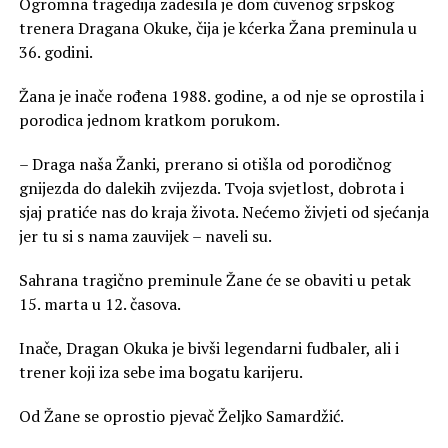
Ogromna tragedija zadesila je dom čuvenog srpskog
trenera Dragana Okuke, čija je kćerka Žana preminula u
36. godini.
Žana je inače rođena 1988. godine, a od nje se oprostila i
porodica jednom kratkom porukom.
– Draga naša Žanki, prerano si otišla od porodičnog
gnijezda do dalekih zvijezda. Tvoja svjetlost, dobrota i
sjaj pratiće nas do kraja života. Nećemo živjeti od sjećanja
jer tu si s nama zauvijek – naveli su.
Sahrana tragično preminule Žane će se obaviti u petak
15. marta u 12. časova.
Inače, Dragan Okuka je bivši legendarni fudbaler, ali i
trener koji iza sebe ima bogatu karijeru.
Od Žane se oprostio pjevač Željko Samardžić.