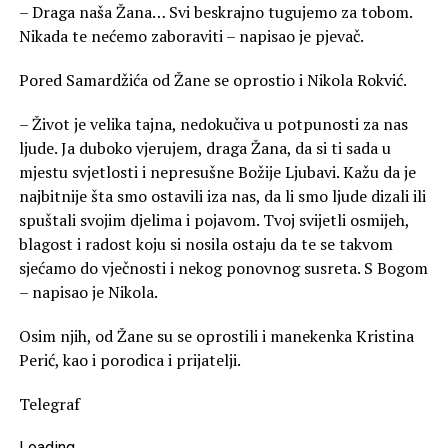
– Draga naša Žana… Svi beskrajno tugujemo za tobom.
Nikada te nećemo zaboraviti – napisao je pjevač.
Pored Samardžića od Žane se oprostio i Nikola Rokvić.
– Život je velika tajna, nedokučiva u potpunosti za nas
ljude. Ja duboko vjerujem, draga Žana, da si ti sada u
mjestu svjetlosti i nepresušne Božije Ljubavi. Kažu da je
najbitnije šta smo ostavili iza nas, da li smo ljude dizali ili
spuštali svojim djelima i pojavom. Tvoj svijetli osmijeh,
blagost i radost koju si nosila ostaju da te se takvom
sjećamo do vječnosti i nekog ponovnog susreta. S Bogom
– napisao je Nikola.
Osim njih, od Žane su se oprostili i manekenka Kristina
Perić, kao i porodica i prijatelji.
Telegraf
Loading
.
.
.