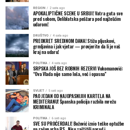
REGION
2 sata ago
APOKALIPTIČNE SCENE U SRBIJI! Vatra guta sve
pred sobom, Deliblatska peščara pod najžešćim
udarom!
DRUŠTVO
4 sata ago
PREOKRET SREDINOM DANA! Stižu pljuskovi,
grmljavina i jak vjetar — provjerite da li je vaš
kraj na udaru!
POLITIKA
4 sata ago
SRPSKA JOŠ BEZ ROBNIH REZERVI Vukomanović:
“Ova Vlada nije samo loša, već i opasna”
SVIJET
5 sati ago
PAO JEDAN OD NAJOPASNIJIH KARTELA NA
MEDITERANU! Španska policija razbila mrežu
KRIMINALA
POLITIKA
6 sati ago
SVE SU PROĆERDALI! Božović iznio teške optužbe
na račun vrha RS „Nisu zaštitili narod i