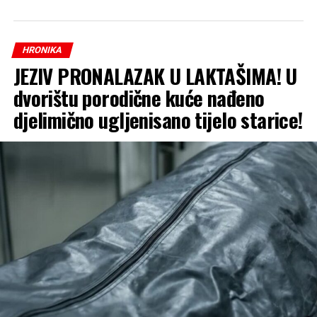
Optuženi se tereti da je počinio krivično djelo pronevjera
u službi, te krivično djelo falsifikovanje isprave.
HRONIKA
JEZIV PRONALAZAK U LAKTAŠIMA! U
dvorištu porodične kuće nađeno
djelimično ugljenisano tijelo starice!