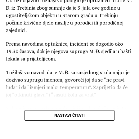
Okružno javno tužilaštvo podiglo je optužnicu protiv M.
Đ. iz Trebinja zbog sumnje da je 3. jula ove godine u
ugostiteljskom objektu u Starom gradu u Trebinju
počinio krivično djelo nasilje u porodici ili porodičnoj
zajednici.
Prema navodima optužnice, incident se dogodio oko
19.30 časova, dok je njegova supruga M. Đ. sjedila u bašti
lokala sa prijateljicom.
Tužilaštvo navodi da je M. Đ. sa susjednog stola najprije
dozivao suprugu imenom, govoreći joj da se “ne pravi
luda” i da “izmjeri maloj temperaturu”. Zaprijetio da će
joj “otkinuti glavu” i “sasuti kolu za vrat”
Kako nije reagovala, navodno joj je rekao da “popije taj
sok i gubi se kući”, nakon čega joj je, prema optužnici,
NASTAVI ČITATI
zaprijetio riječima da će joj “otkinuti glavu” i “sasuti kolu
za vrat”.