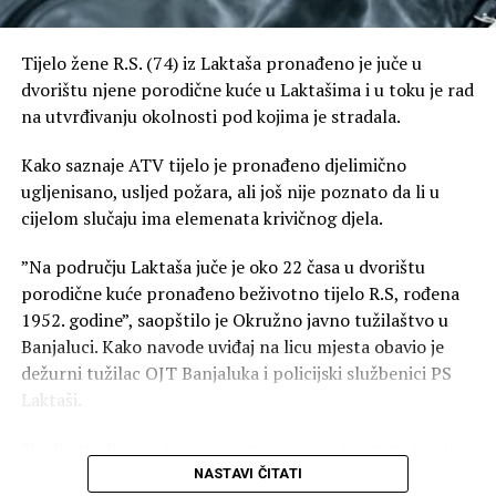
Tijelo žene R.S. (74) iz Laktaša pronađeno je juče u
dvorištu njene porodične kuće u Laktašima i u toku je rad
na utvrđivanju okolnosti pod kojima je stradala.
Kako saznaje ATV tijelo je pronađeno djelimično
ugljenisano, usljed požara, ali još nije poznato da li u
cijelom slučaju ima elemenata krivičnog djela.
”Na području Laktaša juče je oko 22 časa u dvorištu
porodične kuće pronađeno beživotno tijelo R.S, rođena
1952. godine”, saopštilo je Okružno javno tužilaštvo u
Banjaluci. Kako navode uviđaj na licu mjesta obavio je
dežurni tužilac OJT Banjaluka i policijski službenici PS
Laktaši.
”Radi utvrđivanja tačnog vremena i uzroka smrti tužilac
je naložio da se izvrši obdukcija beživotnog tijela koja će
NASTAVI ČITATI