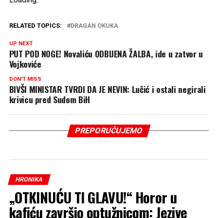
RELATED TOPICS:
DRAGAN OKUKA
UP NEXT
PUT POD NOGE! Novaliću ODBIJENA ŽALBA, ide u zatvor u
Vojkoviće
DON'T MISS
BIVŠI MINISTAR TVRDI DA JE NEVIN: Lučić i ostali negirali
krivicu pred Sudom BiH
PREPORUČUJEMO
HRONIKA
„OTKINUĆU TI GLAVU!“ Horor u
kafiću završio optužnicom: Jezive