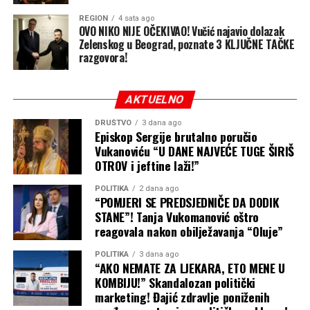
Predviđa se i povratak temperatura na uobičajene, pa i
REGION
4 sata ago
OVO NIKO NIJE OČEKIVAO! Vučić najavio dolazak
iznadprosječne vrijednosti, a uskoro bi mogle dostići i
Zelenskog u Beograd, poznate 3 KLJUČNE TAČKE
nivo toplotnog talasa. Toplije vrijeme naredne sedmice
razgovora!
prvo će se proširiti na zapadnu i jugozapadnu Evropu, a
zatim će se postepeno premještati prema istoku.
AKTUELNO
DRUŠTVO
3 dana ago
Episkop Sergije brutalno poručio
Vukanoviću “U DANE NAJVEĆE TUGE ŠIRIŠ
OTROV i jeftine laži!”
POLITIKA
2 dana ago
“POMJERI SE PREDSJEDNIČE DA DODIK
STANE”! Tanja Vukomanović oštro
reagovala nakon obilježavanja “Oluje”
POLITIKA
3 dana ago
“AKO NEMATE ZA LJEKARA, ETO MENE U
KOMBIJU!” Skandalozan politički
marketing! Đajić zdravlje poniženih