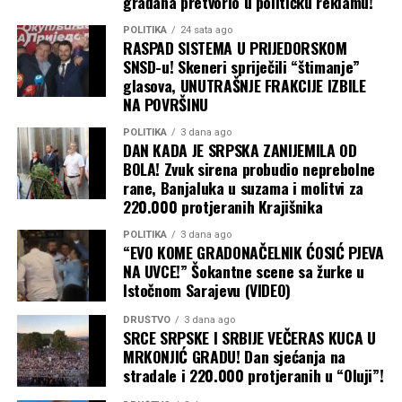
građana pretvorio u političku reklamu!
POLITIKA
24 sata ago
RASPAD SISTEMA U PRIJEDORSKOM
SNSD-u! Skeneri spriječili “štimanje”
glasova, UNUTRAŠNJE FRAKCIJE IZBILE
NA POVRŠINU
POLITIKA
3 dana ago
DAN KADA JE SRPSKA ZANIJEMILA OD
BOLA! Zvuk sirena probudio neprebolne
rane, Banjaluka u suzama i molitvi za
220.000 protjeranih Krajišnika
POLITIKA
3 dana ago
“EVO KOME GRADONAČELNIK ĆOSIĆ PJEVA
NA UVCE!” Šokantne scene sa žurke u
Istočnom Sarajevu (VIDEO)
DRUŠTVO
3 dana ago
SRCE SRPSKE I SRBIJE VEČERAS KUCA U
MRKONJIĆ GRADU! Dan sjećanja na
stradale i 220.000 protjeranih u “Oluji”!