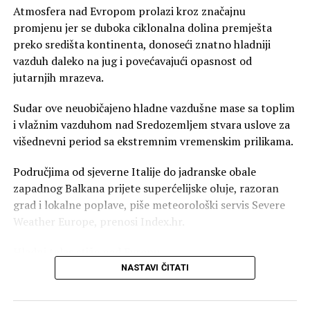
Atmosfera nad Evropom prolazi kroz značajnu
Stručnjaci upozoravaju da su posljedice već vidljive u
promjenu jer se duboka ciklonalna dolina premješta
pojedinim dijelovima Evrope, gdje je zemljište izrazito
preko središta kontinenta, donoseći znatno hladniji
isušeno nakon dugih perioda bez ozbiljnijih padavina.
vazduh daleko na jug i povećavajući opasnost od
jutarnjih mrazeva.
Novi temperaturni rekordi već
Sudar ove neuobičajeno hladne vazdušne mase sa toplim
sljedeće godine?
i vlažnim vazduhom nad Sredozemljem stvara uslove za
višednevni period sa ekstremnim vremenskim prilikama.
Posljednji El Ninjo zabilježen je tokom 2023. i 2024.
godine, a prema podacima WMO-a upravo je taj
Područjima od sjeverne Italije do jadranske obale
fenomen doprinio tome da 2024. postane najtoplija
zapadnog Balkana prijete superćelijske oluje, razoran
godina od početka zvaničnih mjerenja.
grad i lokalne poplave, piše meteorološki servis Severe
Weather Europe, prenosi Index.hr.
Klimatski naučnik Karlo Buontempo upozorava da bi
novi temperaturni rekordi mogli pasti već sljedeće
Hladni talas stiže nad Evropu
godine.
Značajne promjene vremena širom Evrope pokrenute su
NASTAVI ČITATI
snažnim poljem visokog pritiska koje se uspostavilo nad
Još ozbiljnija upozorenja dolaze od klimatologa Tida
sjevernim Atlantikom. To je omogućilo prodor vazduha