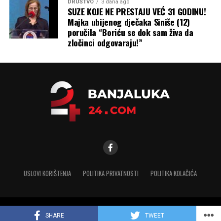
DRUŠTVO
3 dana ago
SUZE KOJE NE PRESTAJU VEĆ 31 GODINU!
Majka ubijenog dječaka Siniše (12)
poručila “Boriću se dok sam živa da
zločinci odgovaraju!”
USLOVI KORIŠTENJA
POLITIKA PRIVATNOSTI
POLITIKA KOLAČIĆA
Copyright © 2025 banjaluka-24.com. Sva prava zadržana
SHARE
TWEET