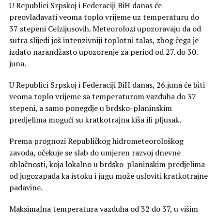
U Republici Srpskoj i Federaciji BiH danas će
preovladavati veoma toplo vrijeme uz temperaturu do
37 stepeni Celzijusovih. Meteorolozi upozoravaju da od
sutra slijedi još intenzivniji toplotni talas, zbog čega je
izdato narandžasto upozorenje za period od 27. do 30.
juna.
U Republici Srpskoj i Federaciji BiH danas, 26.juna će biti
veoma toplo vrijeme sa temperaturom vazduha do 37
stepeni, a samo ponegdje u brdsko-planinskim
predjelima mogući su kratkotrajna kiša ili pljusak.
Prema prognozi Republičkog hidrometeorološkog
zavoda, očekuje se slab do umjeren razvoj dnevne
oblačnosti, koja lokalno u brdsko-planinskim predjelima
od jugozapada ka istoku i jugu može usloviti kratkotrajne
padavine.
Maksimalna temperatura vazduha od 32 do 37, u višim