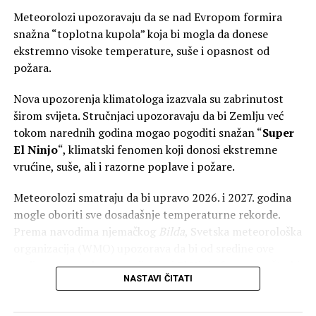
Meteorolozi upozoravaju da se nad Evropom formira
snažna “toplotna kupola” koja bi mogla da donese
ekstremno visoke temperature, suše i opasnost od
požara.
Nova upozorenja klimatologa izazvala su zabrinutost
širom svijeta. Stručnjaci upozoravaju da bi Zemlju već
tokom narednih godina mogao pogoditi snažan “
Super
El Ninjo
“, klimatski fenomen koji donosi ekstremne
vrućine, suše, ali i razorne poplave i požare.
Meteorolozi smatraju da bi upravo 2026. i 2027. godina
mogle oboriti sve dosadašnje temperaturne rekorde.
Prema navodima njemačkog
Bilda
, Svetska meteorološka
organizacija (WMO) upozorava da bi od sredine ove
godine mogao da se razvije novi El Ninjo fenomen, što bi
NASTAVI ČITATI
moglo značajno uticati na temperature i obrasce
padavina širom planete.