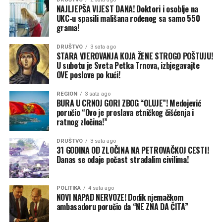
obilne padavine očekuju se i uz planinske lance –
NAJLJEPŠA VIJEST DANA! Doktori i osoblje na
Apenine, Dinaride i Karpate. Modeli visoke rezolucije
UKC-u spasili mališana rođenog sa samo 550
grama!
ukazuju na to da bi lokalno moglo pasti i više od 100 do
150 mm kiše, posebno tamo gdje se kombinuju
DRUŠTVO
3 sata ago
konvektivne i frontalne padavine uzrokovane
STARA VJEROVANJA KOJA ŽENE STROGO POŠTUJU!
orografijom.
U subotu je Sveta Petka Trnova, izbjegavajte
OVE poslove po kući!
Osjetno hladnija vazdušna masa biće dovoljno hladna da
REGION
3 sata ago
do narednog ponedjeljka donese i do 50 centimetara
BURA U CRNOJ GORI ZBOG “OLUJE”! Medojević
snijega Alpima, a nešto svježeg snijega pašće i nad
poručio “Ovo je proslava etničkog čišćenja i
središnjim Pirinejima.
ratnog zločina!”
Nakon nevremena slijedi veliki obrt i povratak toplote
DRUŠTVO
3 sata ago
31 GODINA OD ZLOČINA NA PETROVAČKOJ CESTI!
Prognoze za narednu sedmicu najavljuju promjenu
Danas se odaje počast stradalim civilima!
vremenskog obrasca. Blokirajuće polje visokog pritiska
nad sjevernim Atlantikom trebalo bi da se uruši, a
POLITIKA
4 sata ago
zamijeniće ga duboke doline i prizemne ciklone. To će
NOVI NAPAD NERVOZE! Dodik njemačkom
dovesti do stabilnijeg vremena i jačanja anticiklonalnog
ambasadoru poručio da “NE ZNA DA ČITA”
grebena nad Evropom prema kraju maja 2026. godine.