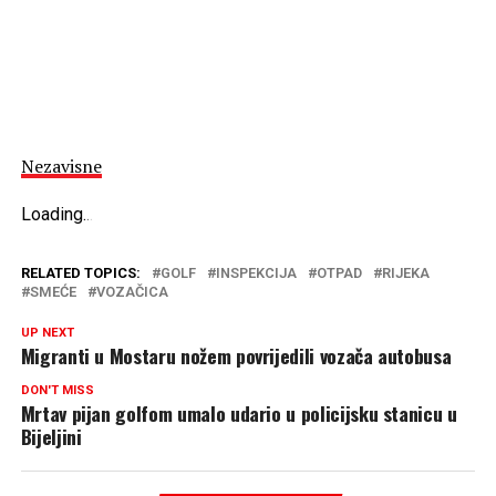
Nezavisne
Loading
.
.
.
RELATED TOPICS:
GOLF
INSPEKCIJA
OTPAD
RIJEKA
SMEĆE
VOZAČICA
UP NEXT
Migranti u Mostaru nožem povrijedili vozača autobusa
DON'T MISS
Mrtav pijan golfom umalo udario u policijsku stanicu u
Bijeljini