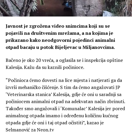
Javnost je zgrožena video snimcima koji su se
pojavili na društvenim mrežama, a na kojima je
prikazano kako neodgovorni pojedinci animalni
otpad bacaju u potok Bijeljevac u Miljanovcima.
Bačeno je oko 20 vreća, a oglasila se i inspekcija opštine
Kalesija. Kažu da su kaznili počinioce.
“Počinioca ćemo dovesti na lice mjesta i natjerati ga da
izvrši mehaničko čišćenje. S tim da ćemo angažovati JP
‘Veterinarska stanica’ Kalesija, gdje će oni u saradnji sa
počiniocem animalni otpad na adekvatan način zbrinuti.
Također smo angažovali i ‘Komunalac’ Kalesija jer pored
animalnog otpada imamo i određenu količinu kućnog
otpada gdje će oni i taj otpad očistiti”, kazao je
Selmanović za Neon.tv