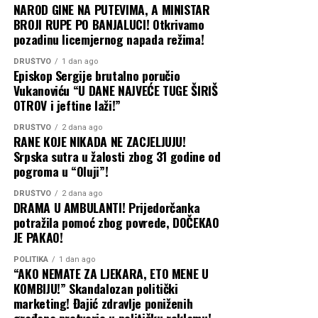
NAROD GINE NA PUTEVIMA, A MINISTAR
BROJI RUPE PO BANJALUCI! Otkrivamo
pozadinu licemjernog napada režima!
DRUŠTVO
1 dan ago
Episkop Sergije brutalno poručio
Vukanoviću “U DANE NAJVEĆE TUGE ŠIRIŠ
OTROV i jeftine laži!”
DRUŠTVO
2 dana ago
RANE KOJE NIKADA NE ZACJELJUJU!
Srpska sutra u žalosti zbog 31 godine od
pogroma u “Oluji”!
DRUŠTVO
2 dana ago
DRAMA U AMBULANTI! Prijedorčanka
potražila pomoć zbog povrede, DOČEKAO
JE PAKAO!
POLITIKA
1 dan ago
“AKO NEMATE ZA LJEKARA, ETO MENE U
KOMBIJU!” Skandalozan politički
marketing! Đajić zdravlje poniženih