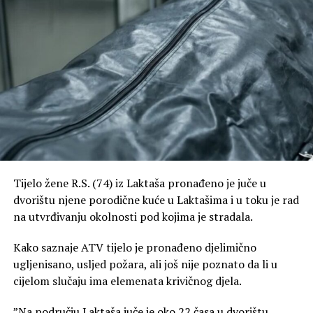
Tijelo žene R.S. (74) iz Laktaša pronađeno je juče u
dvorištu njene porodične kuće u Laktašima i u toku je rad
na utvrđivanju okolnosti pod kojima je stradala.
Kako saznaje ATV tijelo je pronađeno djelimično
ugljenisano, usljed požara, ali još nije poznato da li u
cijelom slučaju ima elemenata krivičnog djela.
”Na području Laktaša juče je oko 22 časa u dvorištu