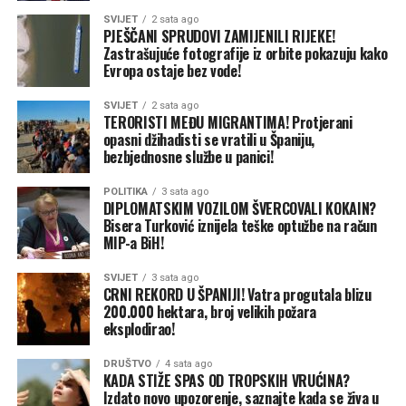
SVIJET
2 sata ago
Pored toga, vatrogasci su gasili i požar koji je zahvatio
PJEŠČANI SPRUDOVI ZAMIJENILI RIJEKE!
smeće i nisko rastinje u Kolima, kao i požar u šumi u
Zastrašujuće fotografije iz orbite pokazuju kako
Evropa ostaje bez vode!
Mišinom Hanu.
SVIJET
2 sata ago
Takođe, imali su i tehničku intervenciju zbog prevrtanja
TERORISTI MEĐU MIGRANTIMA! Protjerani
traktora na Stričićima, prenose Nezavisne.
opasni džihadisti se vratili u Španiju,
bezbjednosne službe u panici!
POLITIKA
3 sata ago
DIPLOMATSKIM VOZILOM ŠVERCOVALI KOKAIN?
Bisera Turković iznijela teške optužbe na račun
MIP-a BiH!
SVIJET
3 sata ago
CRNI REKORD U ŠPANIJI! Vatra progutala blizu
200.000 hektara, broj velikih požara
eksplodirao!
DRUŠTVO
4 sata ago
KADA STIŽE SPAS OD TROPSKIH VRUĆINA?
Izdato novo upozorenje, saznajte kada se živa u