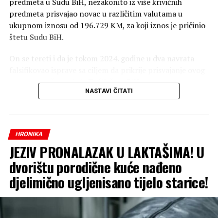
predmeta u Sudu BiH, nezakonito iz više krivičnih
predmeta prisvajao novac u različitim valutama u
ukupnom iznosu od 196.729 KM, za koji iznos je pričinio
štetu Sudu BiH.
On se tereti i da je tokom 2024. godine u dva navrata
falsifikovao isprave sa ciljem da prikrije prisvajanje ovog
novca, saopšteno je iz Tužilaštva BiH.
NASTAVI ČITATI
Optuženi se tereti da je počinio krivično djelo pronevjera
u službi, te krivično djelo falsifikovanje isprave.
HRONIKA
JEZIV PRONALAZAK U LAKTAŠIMA! U
dvorištu porodične kuće nađeno
djelimično ugljenisano tijelo starice!