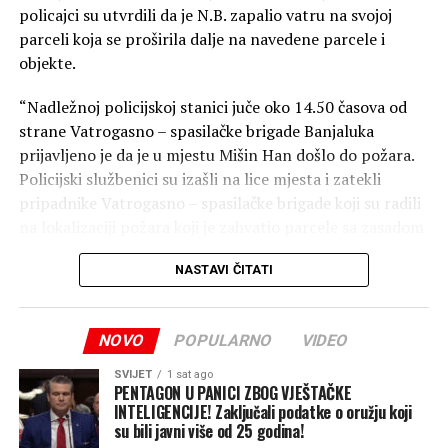
policajci su utvrdili da je N.B. zapalio vatru na svojoj
parceli koja se proširila dalje na navedene parcele i
objekte.
“Nadležnoj policijskoj stanici juče oko 14.50 časova od
strane Vatrogasno – spasilačke brigade Banjaluka
prijavljeno je da je u mjestu Mišin Han došlo do požara.
Policijski službenici su izašli na lice mjesta i zatekli
pripadnike Vatrogasno – spasilačke brigade koji su radili
na lokalizaciji požara koji je zahvatio parcele sa zasadom
lješnjaka, dva pomoćna objekta, porodičnu kuću i krov
NASTAVI ČITATI
druge porodične kuće”, naveli su oni.
Kako su dodali, o svemu je obaviješten dežurni tužilac
NOVO
POPULARNO
VIDEO
Okružnog javnog tužilaštva Banjaluka.
SVIJET
1 sat ago
Podsjećamo, iz Vatrogasno-spasilačke brigade saopštili
PENTAGON U PANICI ZBOG VJEŠTAČKE
su ranije da je požar gasilo 14 vatrogasaca sa četiri
INTELIGENCIJE! Zaključali podatke o oružju koji
su bili javni više od 25 godina!
vozila.