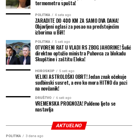
termometru spušta!
POLITIKA
4 sata ago
ZARADITE DO 400 KM ZA SAMO DVA DANA!
Objavljeni oglasi za posao na predstojećim
izborima u BiH!
POLITIKA
5 sati ago
OTVORENI RAT U VLADI RS ZBOG JAHORINE! Šulić
direktno optužio ministra Puhovca za blokadu
Skupštine i zaštitu Eleka!
HOROSKOP
5 sati ago
VELIKI ASTROLOŠKI OBRT! Jedan znak očekuje
sudbinski susret, a evo ko mora HITNO da pazi
na novčanik!
DRUŠTVO
6 sati ago
VREMENSKA PROGNOZA! Pakleno ljeto se
nastavlja
AKTUELNO
POLITIKA
3 dana ago