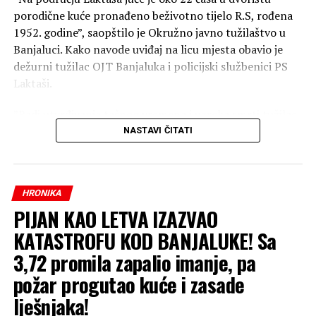
porodične kuće pronađeno beživotno tijelo R.S, rođena
1952. godine”, saopštilo je Okružno javno tužilaštvo u
Banjaluci. Kako navode uviđaj na licu mjesta obavio je
dežurni tužilac OJT Banjaluka i policijski službenici PS
Laktaši.
”Radi utvrđivanja tačnog vremena i uzroka smrti tužilac
je naložio da se izvrši obdukcija beživotnog tijela koja će
NASTAVI ČITATI
biti obavljena u Zavodu za sudsku medicinu Republike
Srpske, a naloženo je i preduzimanje mjera i radnji radi
utvrđivanja svih okolnosti događaja”, navode u
HRONIKA
tužilaštvu.
PIJAN KAO LETVA IZAZVAO
KATASTROFU KOD BANJALUKE! Sa
3,72 promila zapalio imanje, pa
požar progutao kuće i zasade
lješnjaka!