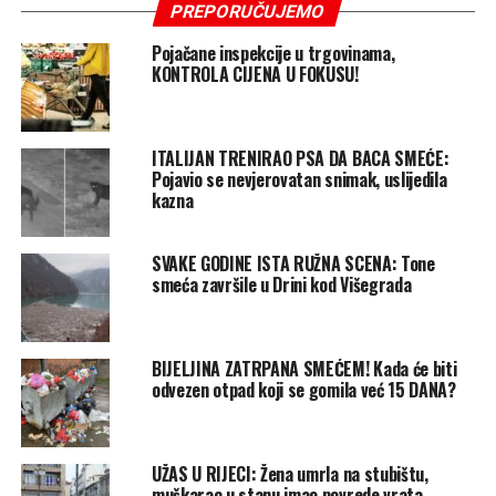
PREPORUČUJEMO
Pojačane inspekcije u trgovinama,
KONTROLA CIJENA U FOKUSU!
ITALIJAN TRENIRAO PSA DA BACA SMEĆE:
Pojavio se nevjerovatan snimak, uslijedila
kazna
SVAKE GODINE ISTA RUŽNA SCENA: Tone
smeća završile u Drini kod Višegrada
BIJELJINA ZATRPANA SMEĆEM! Kada će biti
odvezen otpad koji se gomila već 15 DANA?
UŽAS U RIJECI: Žena umrla na stubištu,
muškarac u stanu imao povrede vrata