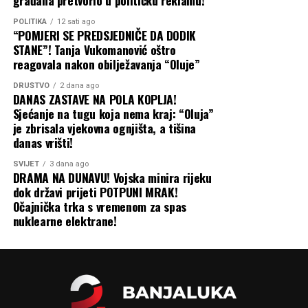
građana pretvorio u političku reklamu!
POLITIKA
12 sati ago
“POMJERI SE PREDSJEDNIČE DA DODIK
STANE”! Tanja Vukomanović oštro
reagovala nakon obilježavanja “Oluje”
DRUŠTVO
2 dana ago
DANAS ZASTAVE NA POLA KOPLJA!
Sjećanje na tugu koja nema kraj: “Oluja”
je zbrisala vjekovna ognjišta, a tišina
danas vrišti!
SVIJET
3 dana ago
DRAMA NA DUNAVU! Vojska minira rijeku
dok državi prijeti POTPUNI MRAK!
Očajnička trka s vremenom za spas
nuklearne elektrane!