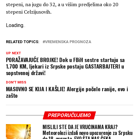
stepeni, na jugu do 32, a u višim predjelima oko 20
stepeni Celzijusovih.
Loading
.
.
.
RELATED TOPICS:
VREMENSKA PROGNOZA
UP NEXT
PORAŽAVAJUĆE BROJKE! Dok u FBiH sestre startuju sa
1.700 KM, ljekari iz Srpske postaju GASTARBAJTERI u
sopstvenoj državi!
DON'T MISS
MASOVNO SE KIJA I KAŠLJE! Alergije počele ranije, evo i
zašto
PREPORUČUJEMO
MISLILI STE DA JE VRUĆINAMA KRAJ?
Meteorolozi izdali novo upozorenje za Srpsku
do 18. avgusta, EVO ŠTA NAS ČEKA