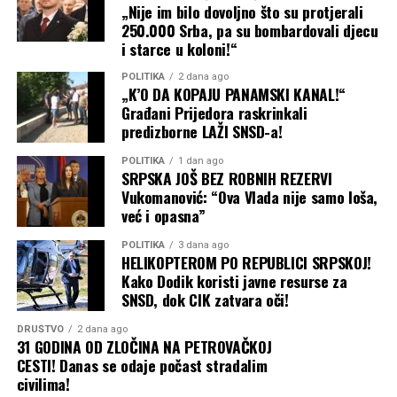
„Nije im bilo dovoljno što su protjerali
250.000 Srba, pa su bombardovali djecu
i starce u koloni!“
POLITIKA
2 dana ago
„K’O DA KOPAJU PANAMSKI KANAL!“
Građani Prijedora raskrinkali
predizborne LAŽI SNSD-a!
POLITIKA
1 dan ago
SRPSKA JOŠ BEZ ROBNIH REZERVI
Vukomanović: “Ova Vlada nije samo loša,
već i opasna”
POLITIKA
3 dana ago
HELIKOPTEROM PO REPUBLICI SRPSKOJ!
Kako Dodik koristi javne resurse za
SNSD, dok CIK zatvara oči!
DRUŠTVO
2 dana ago
31 GODINA OD ZLOČINA NA PETROVAČKOJ
CESTI! Danas se odaje počast stradalim
civilima!