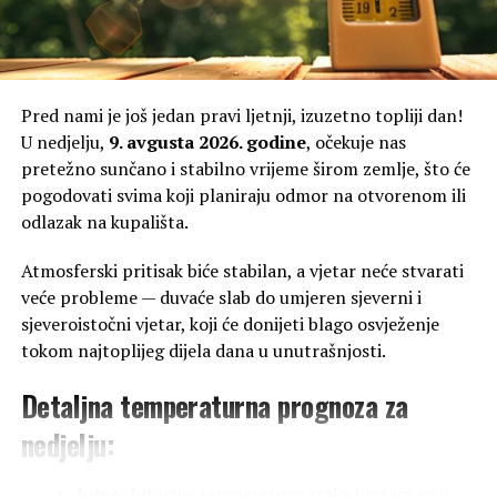
Pred nami je još jedan pravi ljetnji, izuzetno topliji dan!
U nedjelju,
9. avgusta 2026. godine
, očekuje nas
pretežno sunčano i stabilno vrijeme širom zemlje, što će
pogodovati svima koji planiraju odmor na otvorenom ili
odlazak na kupališta.
Atmosferski pritisak biće stabilan, a vjetar neće stvarati
veće probleme — duvaće slab do umjeren sjeverni i
sjeveroistočni vjetar, koji će donijeti blago osvježenje
tokom najtoplijeg dijela dana u unutrašnjosti.
Detaljna temperaturna prognoza za
nedjelju:
Jutro:
Jutarnje temperature zraka kretaće se u