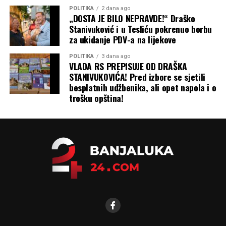
POLITIKA
2 dana ago
„DOSTA JE BILO NEPRAVDE!“ Draško
Stanivuković i u Tesliću pokrenuo borbu
za ukidanje PDV-a na lijekove
POLITIKA
3 dana ago
VLADA RS PREPISUJE OD DRAŠKA
STANIVUKOVIĆA! Pred izbore se sjetili
besplatnih udžbenika, ali opet napola i o
trošku opština!