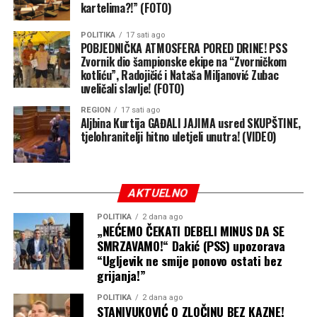
kartelima?!” (FOTO)
POLITIKA
17 sati ago
POBJEDNIČKA ATMOSFERA PORED DRINE! PSS
Zvornik dio šampionske ekipe na “Zvorničkom
kotliću”, Radojičić i Nataša Miljanović Zubac
uveličali slavlje! (FOTO)
REGION
17 sati ago
Aljbina Kurtija GAĐALI JAJIMA usred SKUPŠTINE,
tjelohranitelji hitno uletjeli unutra! (VIDEO)
AKTUELNO
POLITIKA
2 dana ago
„NEĆEMO ČEKATI DEBELI MINUS DA SE
SMRZAVAMO!“ Dakić (PSS) upozorava
“Ugljevik ne smije ponovo ostati bez
grijanja!”
POLITIKA
2 dana ago
STANIVUKOVIĆ O ZLOČINU BEZ KAZNE!