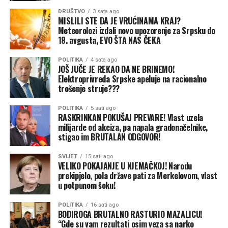
DRUŠTVO
3 sata ago
MISLILI STE DA JE VRUĆINAMA KRAJ?
Meteorolozi izdali novo upozorenje za Srpsku do
18. avgusta, EVO ŠTA NAS ČEKA
POLITIKA
4 sata ago
JOŠ JUČE JE REKAO DA NE BRINEMO!
Elektroprivreda Srpske apeluje na racionalno
trošenje struje???
POLITIKA
5 sati ago
RASKRINKAN POKUŠAJ PREVARE! Vlast uzela
milijarde od akciza, pa napala gradonačelnike,
stigao im BRUTALAN ODGOVOR!
SVIJET
15 sati ago
VELIKO POKAJANJE U NJEMAČKOJ! Narodu
prekipjelo, pola države pati za Merkelovom, vlast
u potpunom šoku!
POLITIKA
16 sati ago
BODIROGA BRUTALNO RASTURIO MAZALICU!
“Gde su vam rezultati osim veza sa narko