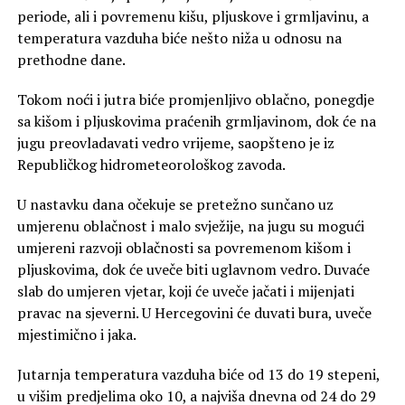
periode, ali i povremenu kišu, pljuskove i grmljavinu, a
temperatura vazduha biće nešto niža u odnosu na
prethodne dane.
Tokom noći i jutra biće promjenljivo oblačno, ponegdje
sa kišom i pljuskovima praćenih grmljavinom, dok će na
jugu preovladavati vedro vrijeme, saopšteno je iz
Republičkog hidrometeorološkog zavoda.
U nastavku dana očekuje se pretežno sunčano uz
umjerenu oblačnost i malo svježije, na jugu su mogući
umjereni razvoji oblačnosti sa povremenom kišom i
pljuskovima, dok će uveče biti uglavnom vedro. Duvaće
slab do umjeren vjetar, koji će uveče jačati i mijenjati
pravac na sjeverni. U Hercegovini će duvati bura, uveče
mjestimično i jaka.
Jutarnja temperatura vazduha biće od 13 do 19 stepeni,
u višim predjelima oko 10, a najviša dnevna od 24 do 29