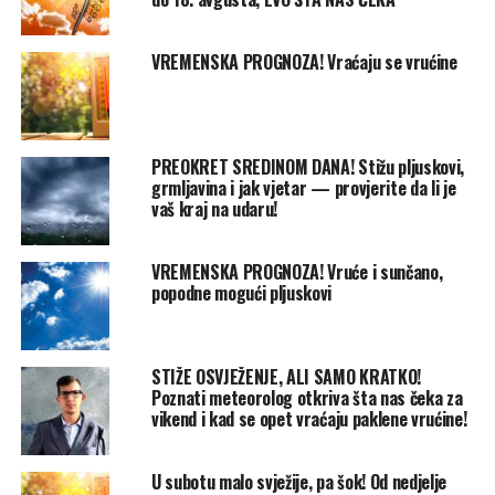
VREMENSKA PROGNOZA! Vraćaju se vrućine
PREOKRET SREDINOM DANA! Stižu pljuskovi,
grmljavina i jak vjetar — provjerite da li je
vaš kraj na udaru!
VREMENSKA PROGNOZA! Vruće i sunčano,
popodne mogući pljuskovi
STIŽE OSVJEŽENJE, ALI SAMO KRATKO!
Poznati meteorolog otkriva šta nas čeka za
vikend i kad se opet vraćaju paklene vrućine!
U subotu malo svježije, pa šok! Od nedjelje