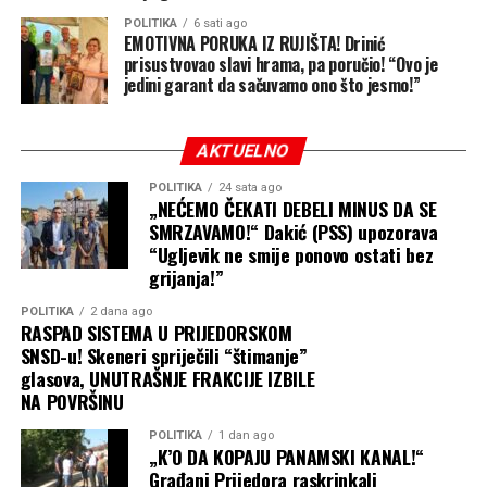
POLITIKA
6 sati ago
EMOTIVNA PORUKA IZ RUJIŠTA! Drinić
prisustvovao slavi hrama, pa poručio! “Ovo je
jedini garant da sačuvamo ono što jesmo!”
AKTUELNO
POLITIKA
24 sata ago
„NEĆEMO ČEKATI DEBELI MINUS DA SE
SMRZAVAMO!“ Dakić (PSS) upozorava
“Ugljevik ne smije ponovo ostati bez
grijanja!”
POLITIKA
2 dana ago
RASPAD SISTEMA U PRIJEDORSKOM
SNSD-u! Skeneri spriječili “štimanje”
glasova, UNUTRAŠNJE FRAKCIJE IZBILE
NA POVRŠINU
POLITIKA
1 dan ago
„K’O DA KOPAJU PANAMSKI KANAL!“
Građani Prijedora raskrinkali