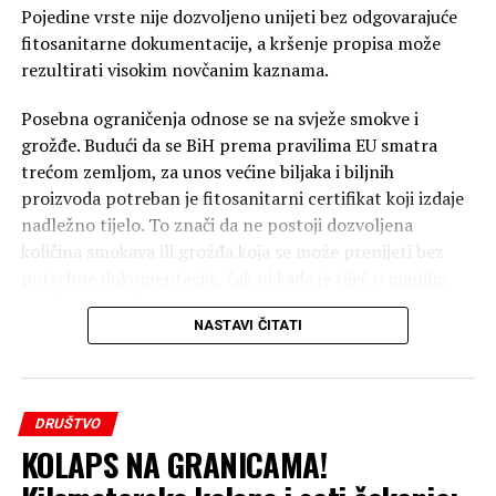
Pojedine vrste nije dozvoljeno unijeti bez odgovarajuće
fitosanitarne dokumentacije, a kršenje propisa može
rezultirati visokim novčanim kaznama.
Posebna ograničenja odnose se na svježe smokve i
grožđe. Budući da se BiH prema pravilima EU smatra
trećom zemljom, za unos većine biljaka i biljnih
proizvoda potreban je fitosanitarni certifikat koji izdaje
nadležno tijelo. To znači da ne postoji dozvoljena
količina smokava ili grožđa koja se može prenijeti bez
potrebne dokumentacije, čak ni kada je riječ o manjim
količinama za ličnu upotrebu. I uz posjedovanje
NASTAVI ČITATI
certifikata, granične službe procjenjuju da li količina
odgovara ličnim potrebama ili upućuje na komercijalni
uvoz. Od ovih pravila izuzeto je samo nekoliko vrsta voća
– ananas, kokos, durian, banane i datule (hurme), koje se
DRUŠTVO
mogu unijeti bez fitosanitarnog certifikata.
KOLAPS NA GRANICAMA!
Ako granične ili carinske službe pronađu voće koje ne