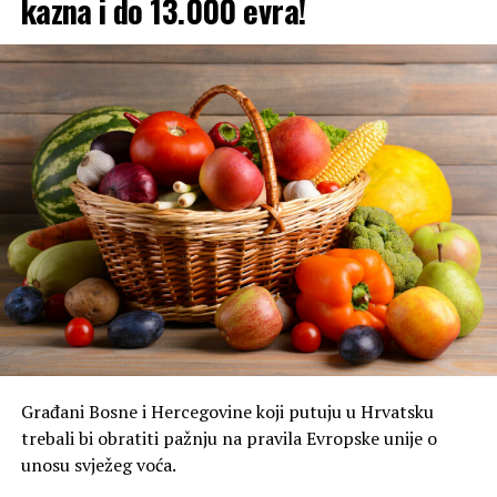
kazna i do 13.000 evra!
tropski dan, gdje će živa u termometru dostizati i
ekstremnih
39 °C
!
Građani Bosne i Hercegovine koji putuju u Hrvatsku
trebali bi obratiti pažnju na pravila Evropske unije o
unosu svježeg voća.