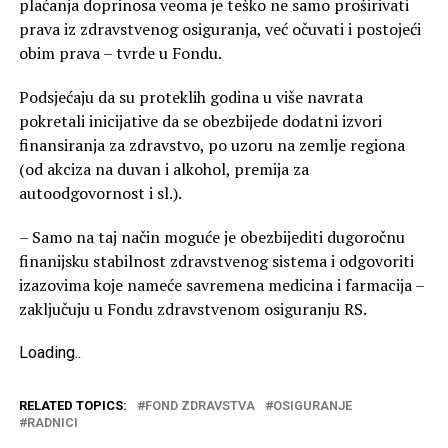
plaćanja doprinosa veoma je teško ne samo proširivati
prava iz zdravstvenog osiguranja, već očuvati i postojeći
obim prava – tvrde u Fondu.
Podsjećaju da su proteklih godina u više navrata
pokretali inicijative da se obezbijede dodatni izvori
finansiranja za zdravstvo, po uzoru na zemlje regiona
(od akciza na duvan i alkohol, premija za
autoodgovornost i sl.).
– Samo na taj način moguće je obezbijediti dugoročnu
finanijsku stabilnost zdravstvenog sistema i odgovoriti
izazovima koje nameće savremena medicina i farmacija –
zaključuju u Fondu zdravstvenom osiguranju RS.
Loading
.
.
.
RELATED TOPICS:
FOND ZDRAVSTVA
OSIGURANJE
RADNICI