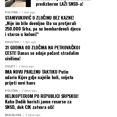
predizborne LAŽI SNSD-a!
POLITIKA
1 dan ago
STANIVUKOVIĆ O ZLOČINU BEZ KAZNE!
„Nije im bilo dovoljno što su protjerali
250.000 Srba, pa su bombardovali djecu
i starce u koloni!“
DRUŠTVO
1 dan ago
31 GODINA OD ZLOČINA NA PETROVAČKOJ
CESTI! Danas se odaje počast stradalim
civilima!
SVIJET
2 dana ago
IMA NOVU PAKLENU TAKTIKU Putin
udario Kijev gdje najviše boli, svijetu
prijeti novi haos
POLITIKA
2 dana ago
HELIKOPTEROM PO REPUBLICI SRPSKOJ!
Kako Dodik koristi javne resurse za
SNSD, dok CIK zatvara oči!
BANJALUKA
2 dana ago