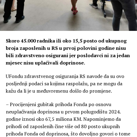
Skoro 45.000 radnika ili oko 15,5 posto od ukupnog
broja zaposlenih u RS u prvoj polovini godine nisu
bili zdravstveno osigurani jer poslodavci ni za jedan
mjesec nisu uplaćivali doprinose.
UFondu zdravstvenog osiguranja RS navode da su ovo
posljednji podaci sa kojima raspolažu, pa ne mogu da
kažu da li je u međuvremenu došlo do promjene.
– Procijenjeni gubitak prihoda Fonda po osnovu
neuplaćivanja doprinosa u prvom polugodištu 2024.
godine iznosi oko 67,5 miliona KM. Napominjemo da
prihodi od zaposlenih čine više od 80 posto ukupnih
prihoda Fonda od doprinosa, što dovoljno govori o tome