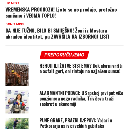
UP NEXT
VREMENSKA PROGNOZA! Ljeto se ne predaje, pretežno
sunčano i VEOMA TOPLO!
DON'T MISS
DA NIJE TUŽNO, BILO BI SMIJEŠNO! Ženi iz Mostara
ukraden identitet, pa ZAVRŠILA NA IZBORNOJ LISTI
PREPORUČUJEMO
HEROJI ILI ŽRTVE SISTEMA? Dok alarm vrišti
a asfalt gori, oni rintaju na najjačem suncu!
ALARMANTNI PODACI: U Srpskoj prvi put više
penzionera nego radnika, Trivićeva traži
zaokret u ekonomiji
PUNE GRANE, PRAZNI DŽEPOVI: Voćari u
Potkozarju na ivici velikih gubitaka