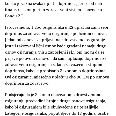
koliko je važna svaka uplata doprinosa, jer se od njih
finansira i kompletan zdravstveni sistem – navode u
Fondu ZO.
Istovremeno, 1.236 osiguranika u RS uplaćuju sami sebi
doprinos za zdravstveno osiguranje po ličnom osnovu.
Jedan od osnova za prijavu na zdravstveno osiguranje
jeste i takozvani lični osnov kada građani nemaju drugi
osnov osiguranja (nisu zaposleni i sl.), oni mogu da se
prijave po ovom osnovu i da sami uplaćuju doprinos za
zdravstveno osiguranje u skladu sa važećom stopom
doprinosa, kako je propisano Zakonom o doprinosima.
Ovi osiguranici mjesečno uplaćuju oko 90 КM po osnovu
doprinosa za zdravstvo.
Podsjećaju da je Zakon o obaveznom zdravstvenom
osiguranju predvidio i brojne druge osnove osiguranja,
kako bi osiguranjem bile obuhvaćene najosjetljivije
kategorije osiguranika, poput djece do 18 godina, osobe