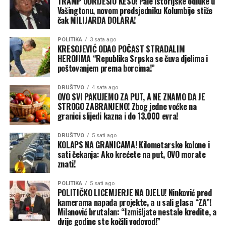
TRAMP ODRIJEŠIO KESU! Pale istorijske odluke u
Vašingtonu, novom predsjedniku Kolumbije stiže
čak MILIJARDA DOLARA!
POLITIKA
3 sata ago
KRESOJEVIĆ ODAO POČAST STRADALIM
HEROJIMA “Republika Srpska se čuva djelima i
poštovanjem prema borcima!”
DRUŠTVO
4 sata ago
OVO SVI PAKUJEMO ZA PUT, A NE ZNAMO DA JE
STROGO ZABRANJENO! Zbog jedne voćke na
granici slijedi kazna i do 13.000 evra!
DRUŠTVO
5 sati ago
KOLAPS NA GRANICAMA! Kilometarske kolone i
sati čekanja: Ako krećete na put, OVO morate
znati!
POLITIKA
5 sati ago
POLITIČKO LICEMJERJE NA DJELU! Ninković pred
kamerama napada projekte, a u sali glasa “ZA”!
Milanović brutalan: “Izmišljate nestale kredite, a
dvije godine ste kočili vodovod!”