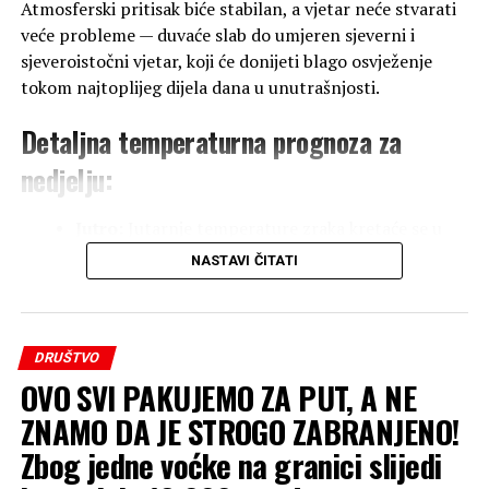
Atmosferski pritisak biće stabilan, a vjetar neće stvarati
veće probleme — duvaće slab do umjeren sjeverni i
sjeveroistočni vjetar, koji će donijeti blago osvježenje
tokom najtoplijeg dijela dana u unutrašnjosti.
Detaljna temperaturna prognoza za
nedjelju:
Jutro:
Jutarnje temperature zraka kretaće se u
rasponu od
16 do 22 °C
, dok će na jugu zemlje
NASTAVI ČITATI
jutro biti znatno toplije, sa temperaturama oko
26 °C
.
DRUŠTVO
Dan:
Tokom dana očekuje se brz porast
OVO SVI PAKUJEMO ZA PUT, A NE
temperature. Najviša dnevna temperatura zraka
u većini krajeva kretaće se od
27 do 33 °C
.
ZNAMO DA JE STROGO ZABRANJENO!
Zbog jedne voćke na granici slijedi
Jug zemlje:
Na samom jugu očekuje nas pravi