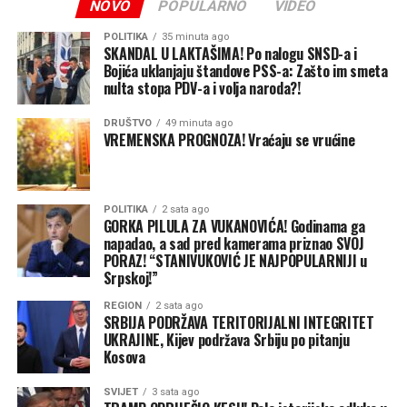
NOVO
POPULARNO
VIDEO
POLITIKA
35 minuta ago
SKANDAL U LAKTAŠIMA! Po nalogu SNSD-a i
Bojića uklanjaju štandove PSS-a: Zašto im smeta
nulta stopa PDV-a i volja naroda?!
DRUŠTVO
49 minuta ago
VREMENSKA PROGNOZA! Vraćaju se vrućine
POLITIKA
2 sata ago
GORKA PILULA ZA VUKANOVIĆA! Godinama ga
napadao, a sad pred kamerama priznao SVOJ
PORAZ! “STANIVUKOVIĆ JE NAJPOPULARNIJI u
Srpskoj!”
REGION
2 sata ago
SRBIJA PODRŽAVA TERITORIJALNI INTEGRITET
UKRAJINE, Kijev podržava Srbiju po pitanju
Kosova
SVIJET
3 sata ago