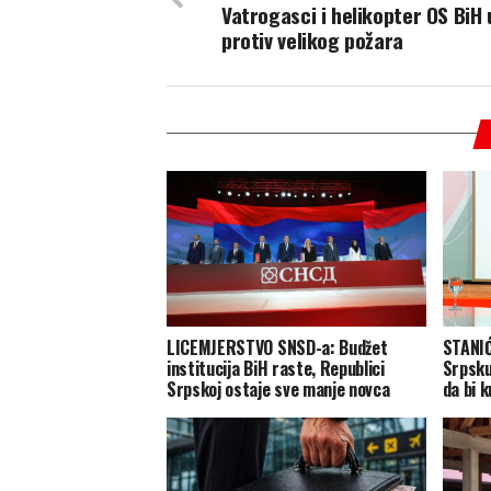
Vatrogasci i helikopter OS BiH 
protiv velikog požara
LICEMJERSTVO SNSD-a: Budžet
STANIĆ
institucija BiH raste, Republici
Srpsk
Srpskoj ostaje sve manje novca
da bi 