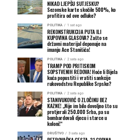
NIKAD LJEPŠU SUTJESKU?
Sezonske karte skočile 500%, ko
profitira od ove odluke?
POLITIKA
1 sat ago
REKONSTRUKCIJA PUTA ILI
KUPOVINA GLASOVA? Zašto se
državni materijal deponuje na
imanju Ace Stanišića!
POLITIKA
2 sata ago
TRAMP POD PRITISKOM
SOPSTVENIH REDOVA! Hoće li Bijela
kuća popustiti i vratiti sankcije
rukovodstvu Republike Srpske?
POLITIKA
2 sata ago
STANIVUKOVIĆ O ZLOČINU BEZ
KAZNE! „Nije im bilo dovoljno što su
protjerali 250.000 Srba, pa su
bombardovali djecu i starce u
koloni!“
DRUŠTVO
3 sata ago