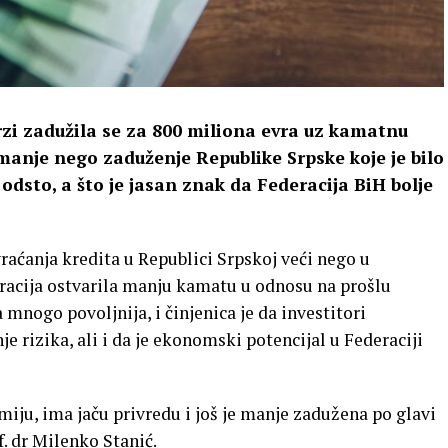
zi zadužila se za 800 miliona evra uz kamatnu
 manje nego zaduženje Republike Srpske koje je bilo
odsto, a što je jasan znak da Federacija BiH bolje
 vraćanja kredita u Republici Srpskoj veći nego u
deracija ostvarila manju kamatu u odnosu na prošlu
a mnogo povoljnija, i činjenica je da investitori
je rizika, ali i da je ekonomski potencijal u Federaciji
miju, ima jaču privredu i još je manje zadužena po glavi
. dr Milenko Stanić.