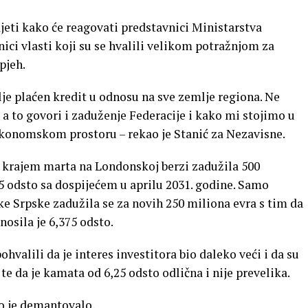
djeti kako će reagovati predstavnici Ministarstva
nici vlasti koji su se hvalili velikom potražnjom za
pjeh.
lje plaćen kredit u odnosu na sve zemlje regiona. Ne
, a to govori i zaduženje Federacije i kako mi stojimo u
konomskom prostoru – rekao je Stanić za Nezavisne.
e krajem marta na Londonskoj berzi zadužila 500
5 odsto sa dospijećem u aprilu 2031. godine. Samo
ke Srpske zadužila se za novih 250 miliona evra s tim da
nosila je 6,375 odsto.
hvalili da je interes investitora bio daleko veći i da su
e da je kamata od 6,25 odsto odlična i nije prevelika.
o je demantovalo.