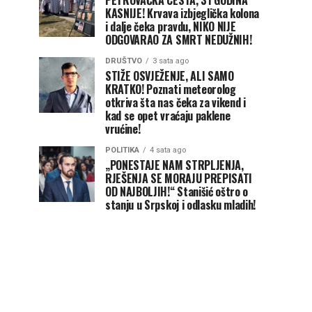
PETROVAČKA CESTA, 31 GODINA
KASNIJE! Krvava izbjeglička kolona
i dalje čeka pravdu, NIKO NIJE
ODGOVARAO ZA SMRT NEDUŽNIH!
DRUŠTVO
3 sata ago
STIŽE OSVJEŽENJE, ALI SAMO
KRATKO! Poznati meteorolog
otkriva šta nas čeka za vikend i
kad se opet vraćaju paklene
vrućine!
POLITIKA
4 sata ago
„PONESTAJE NAM STRPLJENJA,
RJEŠENJA SE MORAJU PREPISATI
OD NAJBOLJIH!“ Stanišić oštro o
stanju u Srpskoj i odlasku mladih!