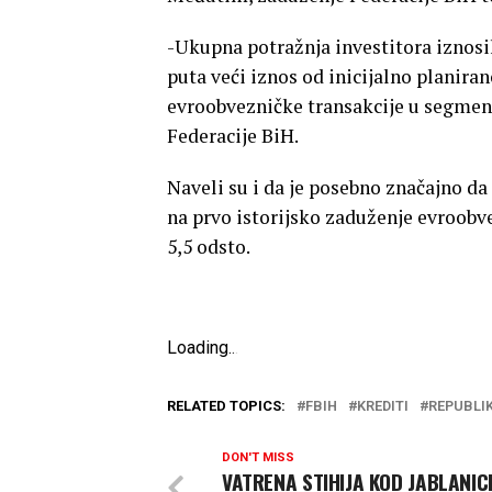
-Ukupna potražnja investitora iznosila
puta veći iznos od inicijalno planira
evroobvezničke transakcije u segmentu
Federacije BiH.
Naveli su i da je posebno značajno da
na prvo istorijsko zaduženje evroobve
5,5 odsto.
Loading
.
.
.
RELATED TOPICS:
FBIH
KREDITI
REPUBLI
DON'T MISS
VATRENA STIHIJA KOD JABLANIC