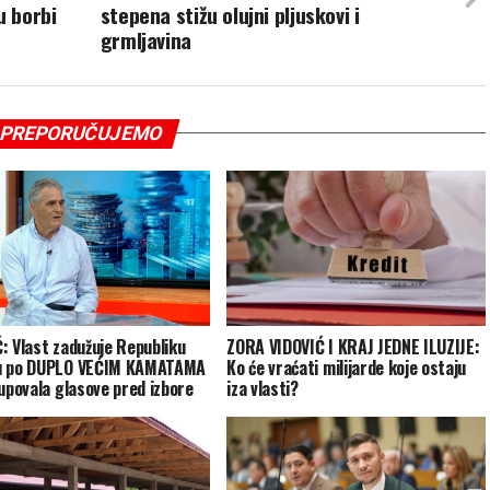
u borbi
stepena stižu olujni pljuskovi i
grmljavina
PREPORUČUJEMO
: Vlast zadužuje Republiku
ZORA VIDOVIĆ I KRAJ JEDNE ILUZIJE:
u po DUPLO VEĆIM KAMATAMA
Ko će vraćati milijarde koje ostaju
kupovala glasove pred izbore
iza vlasti?