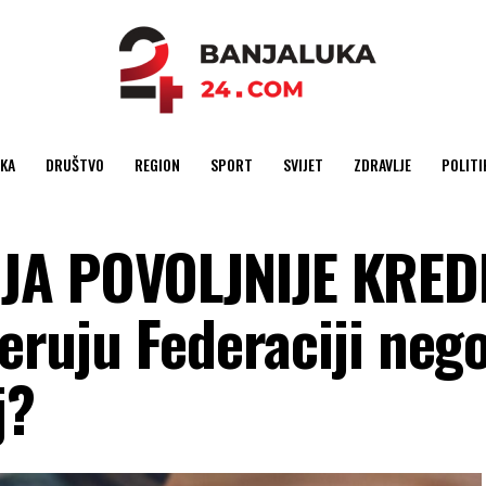
KA
DRUŠTVO
REGION
SPORT
SVIJET
ZDRAVLJE
POLITI
JA POVOLJNIJE KRED
jeruju Federaciji neg
j?