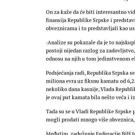
On za kaže da će biti interesantno vi
finansija Republike Srpske i predstav
obveznicama i to predstavljali kao us
-Analize su pokazale da je to najskup
postoji nijedan razlog za zadovljstvo
odnosu na njih u tom jedinstvenom e
Podsjećanja radi, Republika Srpska s
miliona evra uz fiksnu kamatu od 6,2
nekoliko dana kasnije, Vlada Republi
je ovaj put kamata bila nešto veća i iz
Tada su se u Vladi Republike Srpske po
mogli prodati mnogo više obveznica, t
Međutim, zaduženje Federacije BiH t