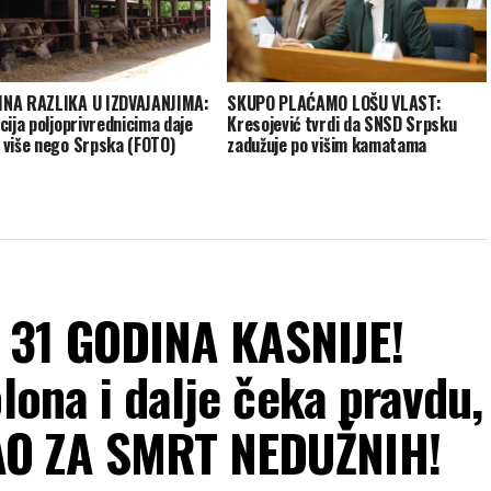
NA RAZLIKA U IZDVAJANJIMA:
SKUPO PLAĆAMO LOŠU VLAST:
cija poljoprivrednicima daje
Kresojević tvrdi da SNSD Srpsku
više nego Srpska (FOTO)
zadužuje po višim kamatama
31 GODINA KASNIJE!
lona i dalje čeka pravdu,
AO ZA SMRT NEDUŽNIH!