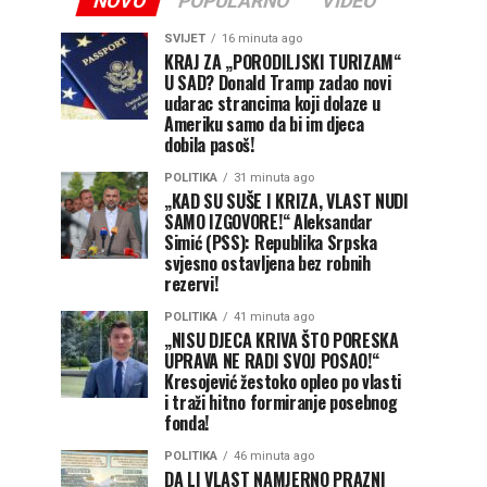
NOVO
POPULARNO
VIDEO
SVIJET
16 minuta ago
KRAJ ZA „PORODILJSKI TURIZAM“
U SAD? Donald Tramp zadao novi
udarac strancima koji dolaze u
Ameriku samo da bi im djeca
dobila pasoš!
POLITIKA
31 minuta ago
„KAD SU SUŠE I KRIZA, VLAST NUDI
SAMO IZGOVORE!“ Aleksandar
Simić (PSS): Republika Srpska
svjesno ostavljena bez robnih
rezervi!
POLITIKA
41 minuta ago
„NISU DJECA KRIVA ŠTO PORESKA
UPRAVA NE RADI SVOJ POSAO!“
Kresojević žestoko opleo po vlasti
i traži hitno formiranje posebnog
fonda!
POLITIKA
46 minuta ago
DA LI VLAST NAMJERNO PRAZNI