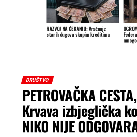
RAZVOJ NA ČEKANJU: Vraćanje
OGROM
starih dugova skupim kreditima
Federa
mnogo 
DRUŠTVO
PETROVAČKA CESTA, 
Krvava izbjeglička ko
NIKO NIJE ODGOVAR