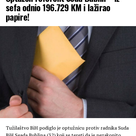
sefa odnio 196.729 KM i lažirao
Optuženi je, kako je navedeno, prišao njenom stolu i
papire!
polio je koka-kolom.
Nakon toga je, prema istim navodima, oštećena
pocijepala njegovu majicu, a potom zajedno sa
prijateljicom otišla u Policijsku stanicu Trebinje, gdje je
prijavila događaj.
Tužilaštvo smatra da je osumnjičeni takvim ponašanjem
drskim i bezobzirnim postupanjem ugrozio spokojstvo
člana svoje porodice, zbog čega je protiv njega
podignuta optužnica.
Tužilaštvo BiH podiglo je optužnicu protiv radnika Suda
BiH Seada Bublina (32) koji se tereti da je nezakonito