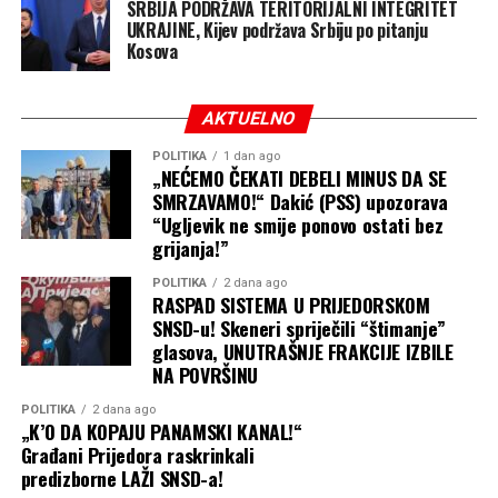
SRBIJA PODRŽAVA TERITORIJALNI INTEGRITET
UKRAJINE, Kijev podržava Srbiju po pitanju
Kosova
AKTUELNO
POLITIKA
1 dan ago
„NEĆEMO ČEKATI DEBELI MINUS DA SE
SMRZAVAMO!“ Dakić (PSS) upozorava
“Ugljevik ne smije ponovo ostati bez
grijanja!”
POLITIKA
2 dana ago
RASPAD SISTEMA U PRIJEDORSKOM
SNSD-u! Skeneri spriječili “štimanje”
glasova, UNUTRAŠNJE FRAKCIJE IZBILE
NA POVRŠINU
POLITIKA
2 dana ago
„K’O DA KOPAJU PANAMSKI KANAL!“
Građani Prijedora raskrinkali
predizborne LAŽI SNSD-a!