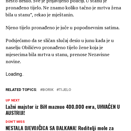
nešto desilo. Sve je prijavljeno policiji. U stanu je
pronađeno tijelo. Ne znamo koliko tačno je mrtva žena
bila u stanu”, rekao je mještanin.
Njeno tijelo pronađeno je juče u popodnevnim satima.
Podsjećamo da se sličan slučaj desio u junu kada je u
naselju Obilićevo pronađeno tijelo žene koja je
mjesecima bila mrtva u stanu, prenose Nezavisne
novine.
Loading
.
.
.
RELATED TOPICS:
BORIK
TIJELO
UP NEXT
Lažni majstor iz BiH maznuo 400.000 evra, UHVAĆEN U
AUSTRIJI!
DON'T MISS
NESTALA DJEVOJČICA SA BALKANA! Roditelji mole za