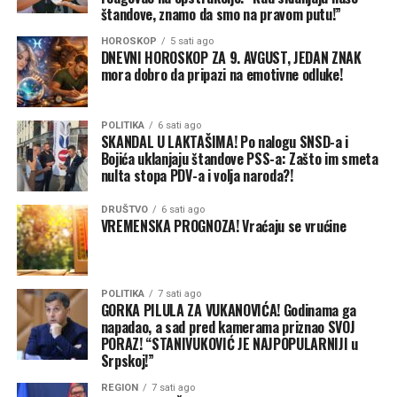
štandove, znamo da smo na pravom putu!”
HOROSKOP
5 sati ago
DNEVNI HOROSKOP ZA 9. AVGUST, JEDAN ZNAK
mora dobro da pripazi na emotivne odluke!
POLITIKA
6 sati ago
SKANDAL U LAKTAŠIMA! Po nalogu SNSD-a i
Bojića uklanjaju štandove PSS-a: Zašto im smeta
nulta stopa PDV-a i volja naroda?!
DRUŠTVO
6 sati ago
VREMENSKA PROGNOZA! Vraćaju se vrućine
POLITIKA
7 sati ago
GORKA PILULA ZA VUKANOVIĆA! Godinama ga
napadao, a sad pred kamerama priznao SVOJ
PORAZ! “STANIVUKOVIĆ JE NAJPOPULARNIJI u
Srpskoj!”
REGION
7 sati ago