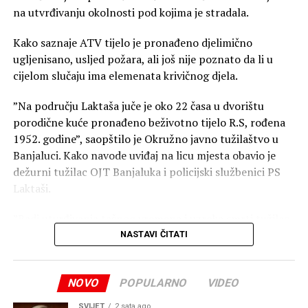
na utvrđivanju okolnosti pod kojima je stradala.
Kako saznaje ATV tijelo je pronađeno djelimično
ugljenisano, usljed požara, ali još nije poznato da li u
cijelom slučaju ima elemenata krivičnog djela.
”Na području Laktaša juče je oko 22 časa u dvorištu
porodične kuće pronađeno beživotno tijelo R.S, rođena
1952. godine”, saopštilo je Okružno javno tužilaštvo u
Banjaluci. Kako navode uviđaj na licu mjesta obavio je
dežurni tužilac OJT Banjaluka i policijski službenici PS
Laktaši.
”Radi utvrđivanja tačnog vremena i uzroka smrti tužilac
je naložio da se izvrši obdukcija beživotnog tijela koja će
NASTAVI ČITATI
biti obavljena u Zavodu za sudsku medicinu Republike
Srpske, a naloženo je i preduzimanje mjera i radnji radi
NOVO
POPULARNO
VIDEO
utvrđivanja svih okolnosti događaja”, navode u
tužilaštvu.
SVIJET
2 sata ago