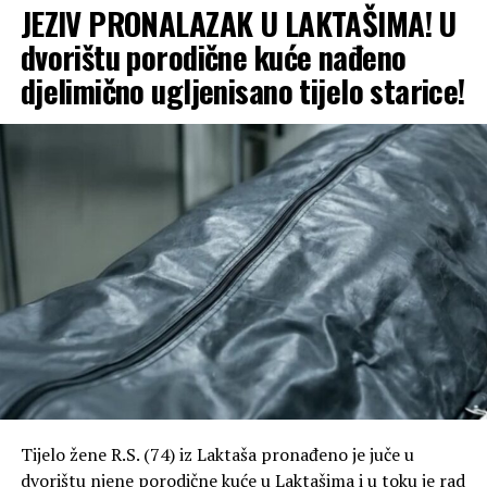
JEZIV PRONALAZAK U LAKTAŠIMA! U
dvorištu porodične kuće nađeno
djelimično ugljenisano tijelo starice!
Tijelo žene R.S. (74) iz Laktaša pronađeno je juče u
dvorištu njene porodične kuće u Laktašima i u toku je rad