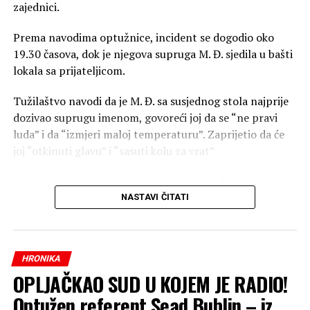
zajednici.
Prema navodima optužnice, incident se dogodio oko
19.30 časova, dok je njegova supruga M. Đ. sjedila u bašti
lokala sa prijateljicom.
Tužilaštvo navodi da je M. Đ. sa susjednog stola najprije
dozivao suprugu imenom, govoreći joj da se “ne pravi
luda” i da “izmjeri maloj temperaturu”. Zaprijetio da će
joj “otkinuti glavu” i “sasuti kolu za vrat”
Kako nije reagovala, navodno joj je rekao da “popije taj
sok i gubi se kući”, nakon čega joj je, prema optužnici,
NASTAVI ČITATI
zaprijetio riječima da će joj “otkinuti glavu” i “sasuti kolu
za vrat”.
HRONIKA
U optužnici se dalje navodi da se desetak minuta kasnije,
OPLJAČKAO SUD U KOJEM JE RADIO!
njegovo društvo sa kojim je sjedio razišlo.
Optužen referent Sead Bublin – iz
Polio ženu sokom