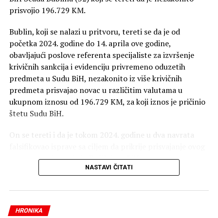
prisvojio 196.729 KM.
Bublin, koji se nalazi u pritvoru, tereti se da je od
početka 2024. godine do 14. aprila ove godine,
obavljajući poslove referenta specijaliste za izvršenje
krivičnih sankcija i evidenciju privremeno oduzetih
predmeta u Sudu BiH, nezakonito iz više krivičnih
predmeta prisvajao novac u različitim valutama u
ukupnom iznosu od 196.729 KM, za koji iznos je pričinio
štetu Sudu BiH.
On se tereti i da je tokom 2024. godine u dva navrata
falsifikovao isprave sa ciljem da prikrije prisvajanje ovog
novca, saopšteno je iz Tužilaštva BiH.
NASTAVI ČITATI
Optuženi se tereti da je počinio krivično djelo pronevjera
u službi, te krivično djelo falsifikovanje isprave.
HRONIKA