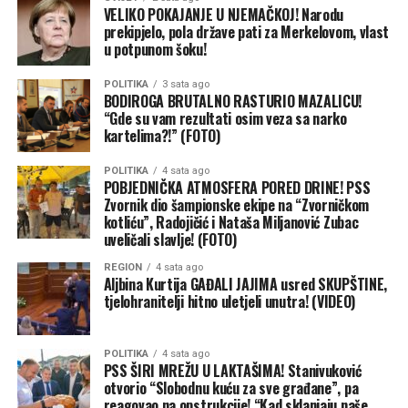
VELIKO POKAJANJE U NJEMAČKOJ! Narodu
prekipjelo, pola države pati za Merkelovom, vlast
u potpunom šoku!
POLITIKA
3 sata ago
BODIROGA BRUTALNO RASTURIO MAZALICU!
“Gde su vam rezultati osim veza sa narko
kartelima?!” (FOTO)
POLITIKA
4 sata ago
POBJEDNIČKA ATMOSFERA PORED DRINE! PSS
Zvornik dio šampionske ekipe na “Zvorničkom
kotliću”, Radojičić i Nataša Miljanović Zubac
uveličali slavlje! (FOTO)
REGION
4 sata ago
Aljbina Kurtija GAĐALI JAJIMA usred SKUPŠTINE,
tjelohranitelji hitno uletjeli unutra! (VIDEO)
POLITIKA
4 sata ago
PSS ŠIRI MREŽU U LAKTAŠIMA! Stanivuković
otvorio “Slobodnu kuću za sve građane”, pa
reagovao na opstrukcije! “Kad sklanjaju naše