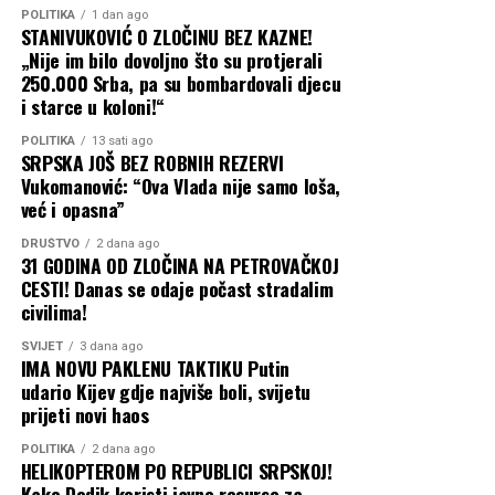
POLITIKA
1 dan ago
STANIVUKOVIĆ O ZLOČINU BEZ KAZNE!
„Nije im bilo dovoljno što su protjerali
250.000 Srba, pa su bombardovali djecu
i starce u koloni!“
POLITIKA
13 sati ago
SRPSKA JOŠ BEZ ROBNIH REZERVI
Vukomanović: “Ova Vlada nije samo loša,
već i opasna”
DRUŠTVO
2 dana ago
31 GODINA OD ZLOČINA NA PETROVAČKOJ
CESTI! Danas se odaje počast stradalim
civilima!
SVIJET
3 dana ago
IMA NOVU PAKLENU TAKTIKU Putin
udario Kijev gdje najviše boli, svijetu
prijeti novi haos
POLITIKA
2 dana ago
HELIKOPTEROM PO REPUBLICI SRPSKOJ!
Kako Dodik koristi javne resurse za