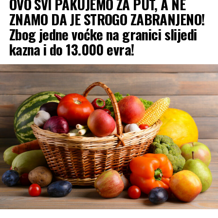
OVO SVI PAKUJEMO ZA PUT, A NE
temperature. Najviša dnevna temperatura zraka
u većini krajeva kretaće se od
27 do 33 °C
.
ZNAMO DA JE STROGO ZABRANJENO!
Zbog jedne voćke na granici slijedi
Jug zemlje:
Na samom jugu očekuje nas pravi
kazna i do 13.000 evra!
tropski dan, gdje će živa u termometru dostizati i
ekstremnih
39 °C
!