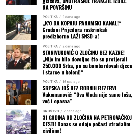
glasova, UNUTRAŠNJE FRAKCIJE IZBILE
NA POVRŠINU
POLITIKA
2 dana ago
„K’O DA KOPAJU PANAMSKI KANAL!“
Građani Prijedora raskrinkali
predizborne LAŽI SNSD-a!
POLITIKA
2 dana ago
STANIVUKOVIĆ O ZLOČINU BEZ KAZNE!
„Nije im bilo dovoljno što su protjerali
250.000 Srba, pa su bombardovali djecu
i starce u koloni!“
POLITIKA
16 sati ago
SRPSKA JOŠ BEZ ROBNIH REZERVI
Vukomanović: “Ova Vlada nije samo loša,
već i opasna”
DRUŠTVO
2 dana ago
31 GODINA OD ZLOČINA NA PETROVAČKOJ
CESTI! Danas se odaje počast stradalim
civilima!