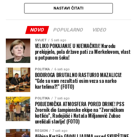
NASTAVI ČITATI
NOVO
POPULARNO
VIDEO
SVIJET
5 sati ago
VELIKO POKAJANJE U NJEMAČKOJ! Narodu
prekipjelo, pola države pati za Merkelovom, vlast
u potpunom šoku!
POLITIKA
6 sati ago
BODIROGA BRUTALNO RASTURIO MAZALICU!
“Gde su vam rezultati osim veza sa narko
kartelima?!” (FOTO)
POLITIKA
7 sati ago
POBJEDNIČKA ATMOSFERA PORED DRINE! PSS
Zvornik dio šampionske ekipe na “Zvorničkom
kotliću”, Radojičić i Nataša Miljanović Zubac
uveličali slavlje! (FOTO)
REGION
7 sati ago
Aljbina Kurtija GAĐALI JAJIMA usred SKUPŠTINE,