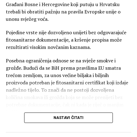
Građani Bosne i Hercegovine koji putuju u Hrvatsku
trebali bi obratiti pažnju na pravila Evropske unije o
unosu svježeg voća.
Pojedine vrste nije dozvoljeno unijeti bez odgovarajuće
fitosanitarne dokumentacije, a kršenje propisa može
rezultirati visokim novčanim kaznama.
Posebna ograničenja odnose se na svježe smokve i
grožđe. Budući da se BiH prema pravilima EU smatra
trećom zemljom, za unos većine biljaka i biljnih
proizvoda potreban je fitosanitarni certifikat koji izdaje
nadležno tijelo. To znači da ne postoji dozvoljena
količina smokava ili grožđa koja se može prenijeti bez
potrebne dokumentacije, čak ni kada je riječ o manjim
količinama za ličnu upotrebu. I uz posjedovanje
NASTAVI ČITATI
certifikata, granične službe procjenjuju da li količina
odgovara ličnim potrebama ili upućuje na komercijalni
uvoz. Od ovih pravila izuzeto je samo nekoliko vrsta voća