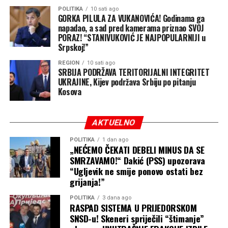
POLITIKA
10 sati ago
GORKA PILULA ZA VUKANOVIĆA! Godinama ga
napadao, a sad pred kamerama priznao SVOJ
PORAZ! “STANIVUKOVIĆ JE NAJPOPULARNIJI u
Srpskoj!”
REGION
10 sati ago
SRBIJA PODRŽAVA TERITORIJALNI INTEGRITET
UKRAJINE, Kijev podržava Srbiju po pitanju
Kosova
AKTUELNO
POLITIKA
1 dan ago
„NEĆEMO ČEKATI DEBELI MINUS DA SE
SMRZAVAMO!“ Dakić (PSS) upozorava
“Ugljevik ne smije ponovo ostati bez
grijanja!”
POLITIKA
3 dana ago
RASPAD SISTEMA U PRIJEDORSKOM
SNSD-u! Skeneri spriječili “štimanje”