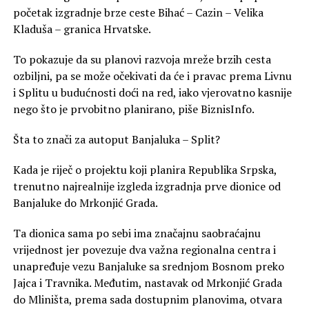
početak izgradnje brze ceste Bihać – Cazin – Velika
Kladuša – granica Hrvatske.
To pokazuje da su planovi razvoja mreže brzih cesta
ozbiljni, pa se može očekivati da će i pravac prema Livnu
i Splitu u budućnosti doći na red, iako vjerovatno kasnije
nego što je prvobitno planirano, piše BiznisInfo.
Šta to znači za autoput Banjaluka – Split?
Kada je riječ o projektu koji planira Republika Srpska,
trenutno najrealnije izgleda izgradnja prve dionice od
Banjaluke do Mrkonjić Grada.
Ta dionica sama po sebi ima značajnu saobraćajnu
vrijednost jer povezuje dva važna regionalna centra i
unapređuje vezu Banjaluke sa srednjom Bosnom preko
Jajca i Travnika. Međutim, nastavak od Mrkonjić Grada
do Mliništa, prema sada dostupnim planovima, otvara