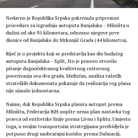
Nedavno je Republika Srpska pokrenula pripremne
procedure za izgradnju autoputa Banjaluka – Mliništa u
dužini od oko 95 kilometara, odnosno njegove prve
dionice od Banjaluke do Mrkonjić Grada (44 kilometra).
Riječ je o projektu koji se predstavlja kao dio budućeg
autoputa Banjaluka – Split, što je ponovo otvorilo
pitanje dugoočekivanog kvalitetnog cestovnog
povezivanja ova dva grada. Međutim, analiza važećih
strateških dokumenata pokazuje da realizacija tog plana
nije nimalo jednostavna.
Naime, dok Republika Srpska planira autoput prema
Mliništu, Federacija BiH uopšte nema plan nastavka tog
pravca od entitetske linije prema Livnu i Splitu. Umjesto
toga, u svojim transportnim strategijama predvidjela je
potpuno drugi saobraćajni koridor prema Dalmaciji.