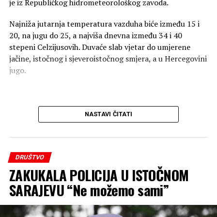
je iz Republičkog hidrometeorološkog zavoda.
Najniža jutarnja temperatura vazduha biće između 15 i
20, na jugu do 25, a najviša dnevna između 34 i 40
stepeni Celzijusovih. Duvaće slab vjetar do umjerene
jačine, istočnog i sjeveroistočnog smjera, a u Hercegovini
jugo.
NASTAVI ČITATI
DRUŠTVO
ZAKUKALA POLICIJA U ISTOČNOM
SARAJEVU “Ne možemo sami”