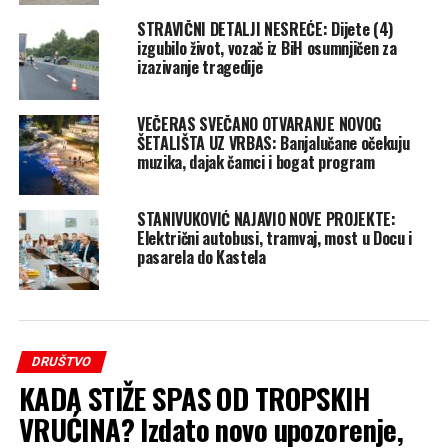
STRAVIČNI DETALJI NESREĆE: Dijete (4)
izgubilo život, vozač iz BiH osumnjičen za
izazivanje tragedije
VEČERAS SVEČANO OTVARANJE NOVOG
ŠETALIŠTA UZ VRBAS: Banjalučane očekuju
muzika, dajak čamci i bogat program
STANIVUKOVIĆ NAJAVIO NOVE PROJEKTE:
Električni autobusi, tramvaj, most u Docu i
pasarela do Kastela
DRUŠTVO
KADA STIŽE SPAS OD TROPSKIH
VRUĆINA? Izdato novo upozorenje,