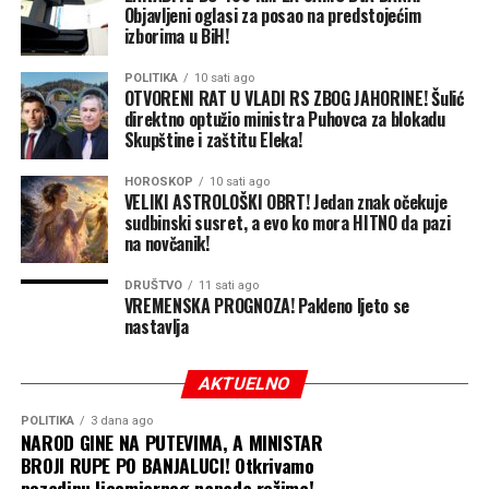
Objavljeni oglasi za posao na predstojećim
Zabrinutost građana
izborima u BiH!
Naveo je da policija ovo ne može da završi sama i
govoreći o radu pravosuđu, upitao je zašto neki predmeti
POLITIKA
10 sati ago
OTVORENI RAT U VLADI RS ZBOG JAHORINE! Šulić
traju po pet godina.
direktno optužio ministra Puhovca za blokadu
Skupštine i zaštitu Eleka!
Gradonačelnik Istočnog Sarajeva Ljubiša Ćosić naveo je
da postoji zabrinutost sugrađana.
HOROSKOP
10 sati ago
VELIKI ASTROLOŠKI OBRT! Jedan znak očekuje
sudbinski susret, a evo ko mora HITNO da pazi
Podsjetimo, blindirani audi A8, za koji se sumnja da ga je
na novčanik!
u nedjelju koristio Đorđe Ždrale, sarajevska policija je
pronašla juče, 4. avgusta, na području Kantona Sarajevo.
DRUŠTVO
11 sati ago
VREMENSKA PROGNOZA! Pakleno ljeto se
nastavlja
Pritom, pripadnici Policijske uprave Istočno Sarajevo
uhapsili Aleksandra Nikolića iz Istočnog Sarajeva zbog
sumnje da je pomagao u pokušaju teškog ubistva Davora
AKTUELNO
Dabića.
POLITIKA
3 dana ago
NAROD GINE NA PUTEVIMA, A MINISTAR
BROJI RUPE PO BANJALUCI! Otkrivamo
pozadinu licemjernog napada režima!