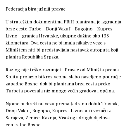
Federacija bira južniji pravac
U strateškim dokumentima FBiH planirana je izgradnja
brze ceste Turbe – Donji Vakuf – Bugojno – Kupres –
Livno – granica Hrvatske, ukupne dužine oko 135
kilometara. Ova cesta ne bi imala nikakve veze s
Mliništem niti bi predstavljala nastavak autoputa koji
planira Republika Srpska.
Razlog nije teško razumjeti. Pravac od Mliništa prema
Splitu prolazio bi kroz veoma slabo naseljeno područje
zapadne Bosne, dok bi planirana brza cesta preko
Turbeta povezala niz mnogo većih gradova i općina.
Njome bi direktnu vezu prema Jadranu dobili Travnik,
Donji Vakuf, Bugojno, Kupres i Livno, ali i vozači iz
Sarajeva, Zenice, Kaknja, Visokog i drugih dijelova
centralne Bosne.