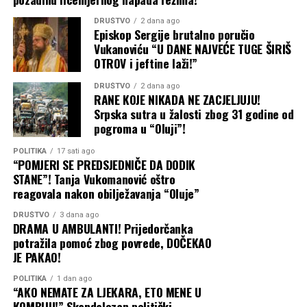
DRUŠTVO
2 dana ago
Episkop Sergije brutalno poručio
Vukanoviću “U DANE NAJVEĆE TUGE ŠIRIŠ
OTROV i jeftine laži!”
DRUŠTVO
2 dana ago
RANE KOJE NIKADA NE ZACJELJUJU!
Srpska sutra u žalosti zbog 31 godine od
pogroma u “Oluji”!
POLITIKA
17 sati ago
“POMJERI SE PREDSJEDNIČE DA DODIK
STANE”! Tanja Vukomanović oštro
reagovala nakon obilježavanja “Oluje”
DRUŠTVO
3 dana ago
DRAMA U AMBULANTI! Prijedorčanka
potražila pomoć zbog povrede, DOČEKAO
JE PAKAO!
POLITIKA
1 dan ago
“AKO NEMATE ZA LJEKARA, ETO MENE U
KOMBIJU!” Skandalozan politički