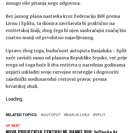
mnogo više pitanja nego odgovora.
Bez jasnog plana nastavka kroz Federaciju BiH prema
Livnu i Splitu, ta dionica završavala bi praktično na
entitetskoj liniji, zbog čega bi njen saobraćajni značaj bio
znatno manji od prvobitno najavljivanog.
Upravo zbog toga, budućnost autoputa Banjaluka – Split
neće zavisiti samo od planova Republike Srpske, već prije
svega od toga hoće li dva entiteta u narednim godinama
uspjeti uskladiti svoje razvojne strategije i dogovoriti
zajednički međunarodni cestovni pravac prema
hrvatskoj obali.
Loading
.
.
.
RELATED TOPICS:
AUTOPUT
BANJA LUKA
SPLIT
UP NEXT
NOVA PROJECKIJA CENTRALNE BANKE BIH: Inflacija bi