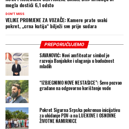
mogla dostići 6,1 odsto
DON'T MISS
VELIKE PROMJENE ZA VOZAČE: Kamere prate svaki
pokret, „crna kutija“ bilježi sve prije sudara
PREPORUČUJEMO
SAVANOVIĆ: Novi amfiteatar simbol je
razvoja Banjaluke i ulaganja u budućnost
mladih
“IZBJEGNIMO NOVE NESTAŠICE”: Ševo pozvao
građane na odgovorno korištenje vode
Pokret Sigurna Srpska pokrenuo inicijativu
za ukidanje PDV-a na LIJEKOVE I OSNOVNE
ŽIVOTNE NAMIRNICE