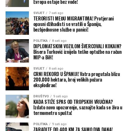
Evropa ostaje bez vode!
Akteri obračuna
SVIJET
7 sati ago
Siniša Kostrešević, direktor Policije Republike Srpske,
TERORISTI MEĐU MIGRANTIMA! Protjerani
naglasio je da MUP radi u kontinuitetu po pitanju lica
opasni džihadisti se vratili u Španiju,
bezbjednosne službe u panici!
koja su akteri ovih obračuna u Istočnom Sarajevu.
POLITIKA
8 sati ago
“Bitno je da se preduzmu adekvatne pravosudne mjere
DIPLOMATSKIM VOZILOM ŠVERCOVALI KOKAIN?
prema tim licima”, rekao je Kostrešević, te potvrdio da je
Bisera Turković iznijela teške optužbe na račun
Đorđe Ždrale u bjekstvu i da je za njim u toku intenzivna
MIP-a BiH!
potraga.
SVIJET
8 sati ago
CRNI REKORD U ŠPANIJI! Vatra progutala blizu
I Željko Budimir, ministar unutrašnjih poslova Republike
200.000 hektara, broj velikih požara
Srpske, naveo je takođe da se za Ždralom intenzivno
eksplodirao!
traga.
DRUŠTVO
9 sati ago
KADA STIŽE SPAS OD TROPSKIH VRUĆINA?
“Želim da poručim građanima Istočnog Sarajeva da će
Izdato novo upozorenje, saznajte kada se živa u
policija uraditi sve što može u borbi protiv ovog
termometru spušta!
kriminala na području Istočnog Sarajeva”, rekao je
Budimir.
POLITIKA
9 sati ago
ZARADITE DO 400 KM ZA SAMO DVA DANA!