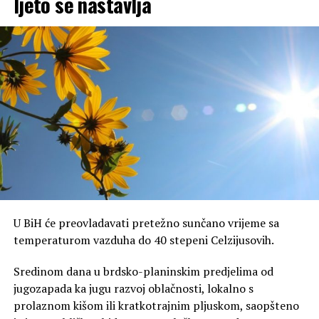
ljeto se nastavlja
U BiH će preovladavati pretežno sunčano vrijeme sa
temperaturom vazduha do 40 stepeni Celzijusovih.
Sredinom dana u brdsko-planinskim predjelima od
jugozapada ka jugu razvoj oblačnosti, lokalno s
prolaznom kišom ili kratkotrajnim pljuskom, saopšteno