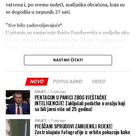
vatrena i, po svemu sudeći, mafijaška obračuna, koja su
se dogodila u nepunih 27 sati.
“Sve bilo zadovoljavajuće”
U pitanju su ranjavanje Koste Pandurevića u nedjelju oko
18.15, za šta je osumnjičen Đorđe Ždrale, te ranjavanje
Davora Dabića, u ponedjeljak oko 20.50, iza čega stoji
zasad nepoznati napadač.
NASTAVI ČITATI
Tim povodom danas su se iz policije obratili medijima.
Branimir Šehovac, načelnik Policijske uprave (PU)
NOVO
POPULARNO
VIDEO
Istočno Sarajevo, rekao je da je stanje bezbjednosti na
području ove PU u prvih šest mjeseci bilo
SVIJET
6 sati ago
zadovoljavajuće, sve do prije četiri dana.
PENTAGON U PANICI ZBOG VJEŠTAČKE
INTELIGENCIJE! Zaključali podatke o oružju koji
su bili javni više od 25 godina!
“Niko ne može da kaže da policija ne radi svoj posao i
radićemo ga i dalje. Želim da pozovem pravosudne
SVIJET
7 sati ago
institucije da ove predmete uzmu kao prioritet u radu”,
PJEŠČANI SPRUDOVI ZAMIJENILI RIJEKE!
Zastrašujuće fotografije iz orbite pokazuju kako
rekao je Šehovac.