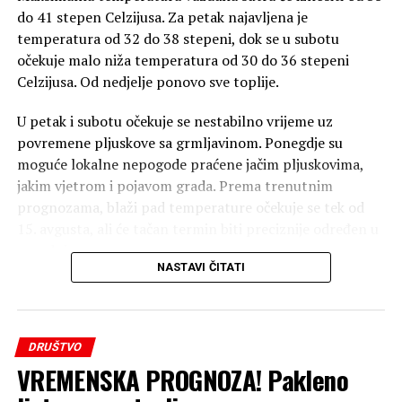
do 41 stepen Celzijusa. Za petak najavljena je
temperatura od 32 do 38 stepeni, dok se u subotu
očekuje malo niža temperatura od 30 do 36 stepeni
Celzijusa. Od nedjelje ponovo sve toplije.
U petak i subotu očekuje se nestabilno vrijeme uz
povremene pljuskove sa grmljavinom. Ponegdje su
moguće lokalne nepogode praćene jačim pljuskovima,
jakim vjetrom i pojavom grada. Prema trenutnim
prognozama, blaži pad temperature očekuje se tek od
15. avgusta, ali će tačan termin biti preciznije određen u
narednim prognozama.
NASTAVI ČITATI
DRUŠTVO
VREMENSKA PROGNOZA! Pakleno