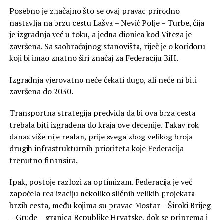
Posebno je značajno što se ovaj pravac prirodno
nastavlja na brzu cestu Lašva – Nević Polje – Turbe, čija
je izgradnja već u toku, a jedna dionica kod Viteza je
završena. Sa saobraćajnog stanovišta, riječ je o koridoru
koji bi imao znatno širi značaj za Federaciju BiH.
Izgradnja vjerovatno neće čekati dugo, ali neće ni biti
završena do 2030.
Transportna strategija predviđa da bi ova brza cesta
trebala biti izgrađena do kraja ove decenije. Takav rok
danas više nije realan, prije svega zbog velikog broja
drugih infrastrukturnih prioriteta koje Federacija
trenutno finansira.
Ipak, postoje razlozi za optimizam. Federacija je već
započela realizaciju nekoliko sličnih velikih projekata
brzih cesta, među kojima su pravac Mostar – Široki Brijeg
– Grude – granica Republike Hrvatske, dok se priprema i